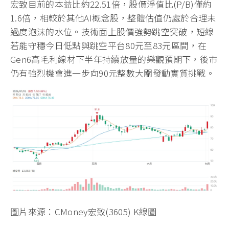
宏致目前的本益比約22.51倍，股價淨值比(P/B)僅約
1.6倍，相較於其他AI概念股，整體估值仍處於合理未
過度泡沫的水位。技術面上股價強勢跳空突破，短線
若能守穩今日低點與跳空平台80元至83元區間，在
Gen6高毛利線材下半年持續放量的樂觀預期下，後市
仍有強烈機會進一步向90元整數大關發動實質挑戰。
圖片來源：CMoney宏致(3605) K線圖