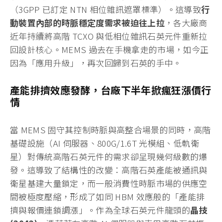
（3GPP 已訂定 NTN 相位雜訊遮罩標準）。這導致
行
動裝置內部的時脈穩定度需求被迫往上拉
，各大廠商
近年持續將高階 TCXO 與低相位雜訊石英元件重新拉
回設計核心。MEMS 過去在手機拿走的市場，如今正
因為「應用升級」，再次回歸到石英的手中。
產能排擠效應發酵，台廠下半年掀瘋狂漲價行
情
當 MEMS 固守其控制時脈與高整合場景的同時，高階
基礎設施（AI 伺服器、800G/1.6T 光模組、低軌衛
星）對傳統高階石英元件的需求卻呈現幾何級數的爆
發。這導致了結構性的改變：高階石英產能被通訊與
衛星基建大量鎖定，而一般消費性時脈市場的供應空
間被極度壓縮，形成了如同 HBM 效應般的「產能排
擠與報價連鎖調漲」。作為全球石英元件龍頭的
晶技