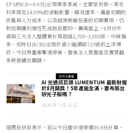
EPS約0.8～0.9元)出現單季季減。主要受到第一季毛
利率降至24.59%的波動影響，顯見匯率、擴產初期的
折舊與人力成本、以及越南新廠投產的初期費用，仍
對短期獲利彈性形成局部壓抑。籌碼面上，6月份外
資與三大法人整體累計買超達2,700~3,000張，中線偏
多，但昨日(6/30)出現外資小幅調節723張的土洋博
弈，今日帶量衝擊漲停後，盤後法人買盤能否實質翻
多將是續攻關鍵。
也可以看看
AI 光通訊巨頭 LUMENTUM 最新財報
於8月開獎！5年產能全滿，要布局台
矽光子股嗎？
2026 年 7 月 15 日
理周投研部表示，若以今日盤中漲停價85.6元計算，