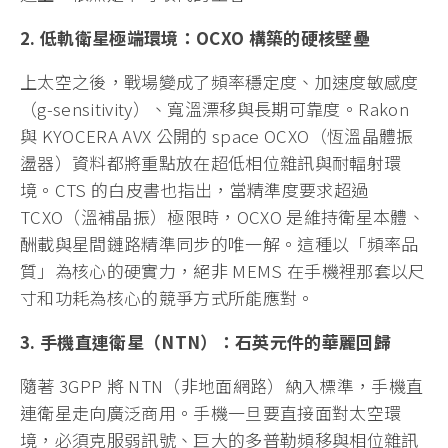
2. 低軌衛星極端環境：OCXO 構築的硬核壁壘
上太空之後，戰場變成了頻率穩定度、加速度敏感度
（g-sensitivity）、寬溫漂移與長期可靠度。Rakon
與 KYOCERA AVX 公開的 space OCXO（恆溫晶體振
盪器）資料都將重點放在超低相位雜訊與耐輻射環
境。CTS 的白皮書也指出，當精準度要求超過
TCXO（溫補晶振）極限時，OCXO 是維持衛星本體、
酬載與星間鏈路精準同步的唯一解。這種以「頻率品
質」為核心的硬實力，絕非 MEMS 在手機裡那套以尺
寸和功耗為核心的競爭方式所能應對。
3. 手機直連衛星（NTN）：石英元件的華麗回歸
隨著 3GPP 將 NTN（非地面網路）納入標準，手機直
連衛星走向廣泛商用。手機一旦要直接面對太空環
境，必須克服弱訊號、巨大的多普勒頻移與相位雜訊