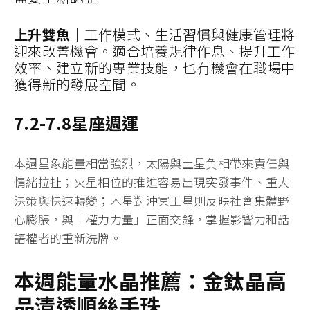
上升雙魚｜
工作模式、生活習慣與健康管理將
迎來改善機會。適合培養規律作息、提升工作
效率、建立新的專業技能，也有機會在職場中
獲得新的發展空間。
7.2-7.8星座週運
本週星象能量相當強烈，太陽與土星負相帶來責任與
情緒拉扯；火星相位的推進容易出現突發事件、重大
決策與快速轉變；木星對沖冥王星則反映社會集體野
心膨脹，與「權力力量」正面交鋒，掌握影響力和話
語權者的重新洗牌。
本週能量水晶推薦：金鈦晶高
品清透順絲手珠