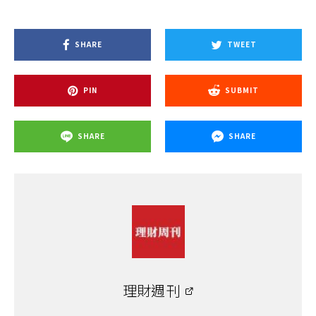
SHARE
TWEET
PIN
SUBMIT
SHARE
SHARE
理財週刊