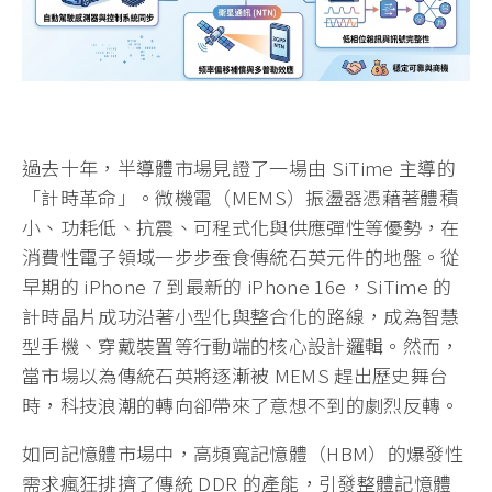
過去十年，半導體市場見證了一場由 SiTime 主導的
「計時革命」。微機電（MEMS）振盪器憑藉著體積
小、功耗低、抗震、可程式化與供應彈性等優勢，在
消費性電子領域一步步蚕食傳統石英元件的地盤。從
早期的 iPhone 7 到最新的 iPhone 16e，SiTime 的
計時晶片成功沿著小型化與整合化的路線，成為智慧
型手機、穿戴裝置等行動端的核心設計邏輯。然而，
當市場以為傳統石英將逐漸被 MEMS 趕出歷史舞台
時，科技浪潮的轉向卻帶來了意想不到的劇烈反轉。
如同記憶體市場中，高頻寬記憶體（HBM）的爆發性
需求瘋狂排擠了傳統 DDR 的產能，引發整體記憶體