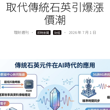
取代傳統石英引爆漲
價潮
理財週刊
·
·
2026 年 7 月 1 日
即時新聞
財經