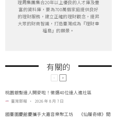
理周集團集合20年以上優良的人才庫及豐
富的資料庫，要為700萬個家庭提供良好
的理財服務，建立正確的理財觀念，提昇
大眾的財商智識，打造臺灣成為『理財幸
福島』的願景。
有關的
桃園銀髮達人開麥啦！徵選40位達人進社區
臺灣郵報
·
2026 年 8 月 7 日
國臺圖慶館慶攜手大嘉音樂聚工坊 《仙履奇緣》閱