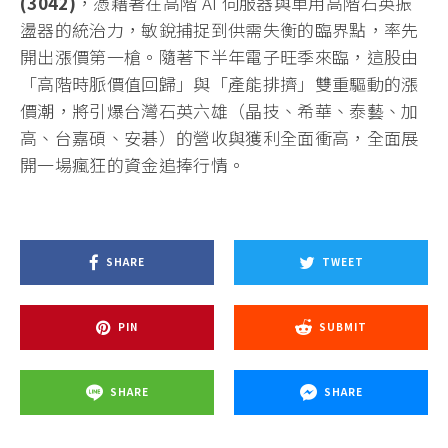
(3042)
，憑藉著在高階 AI 伺服器與車用高階石英振
盪器的統治力，敏銳捕捉到供需失衡的臨界點，率先
開出漲價第一槍。隨著下半年電子旺季來臨，這股由
「高階時脈價值回歸」與「產能排擠」雙重驅動的漲
價潮，將引爆台灣石英六雄（晶技、希華、泰藝、加
高、台嘉碩、安碁）的營收與獲利全面衝高，全面展
開一場瘋狂的資金追捧行情。
SHARE
TWEET
PIN
SUBMIT
SHARE
SHARE