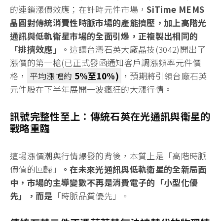
的連鎖漲價效應；在計時元件市場，
SiTime MEMS
晶圓對傳統消費性時脈市場的產能擠壓，加上高階光
通訊與低軌衛星市場的全面引爆，正複製出相同的
「排擠效應」
。這讓台灣石英大廠晶技(3042)開出了
漲價的第一槍(已正式發函通知客戶調漲頻率元件價
格，
平均漲幅約
5%至10%)
，預期將引領台廠石英
元件股在下半年展開一波瘋狂的大漲行情。
訊號完整性至上：傳統石英在光通訊與衛星的
戰略重臨
這場漲價潮與行情爆發的背後，本質上是「高階時脈
價值的回歸」
。在未來光通訊與低軌衛星的全新局面
中，市場的主導變數不再是消費電子的「小型化優
先」，而是
「時脈品質優先」。