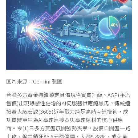
圖片來源：Gemini 製圖
台股多方資金持續鎖定具備規格實質升級、ASP(平均
售價)出現爆發性倍增的AI伺服器供應鏈黑馬。傳統連
接器大廠宏致(3605)近年戮力跨足高階互連技術，成
功質變重生為AI高速連接器與高速線材的核心供應
商。今(1)日多方買盤展開強勢夾擊，股價自開盤一路
上攻，盤中鎖死85.6元漲停價，大漲9.88%，成交量