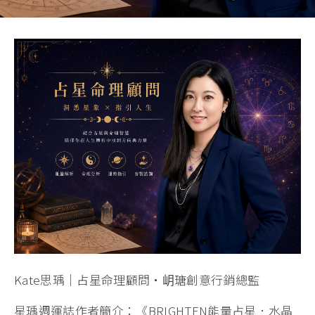
Kate思瑀｜占星命理顧問・岄瑭創意行銷總監
星瑀週運誌作者簡介：《BRIGHTEN能量占星．水晶