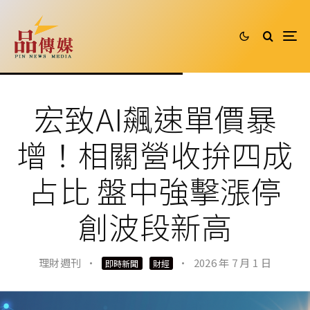
宏致AI飆速單價暴
增！相關營收拚四成
占比 盤中強擊漲停
創波段新高
理財週刊
·
·
2026 年 7 月 1 日
即時新聞
財經