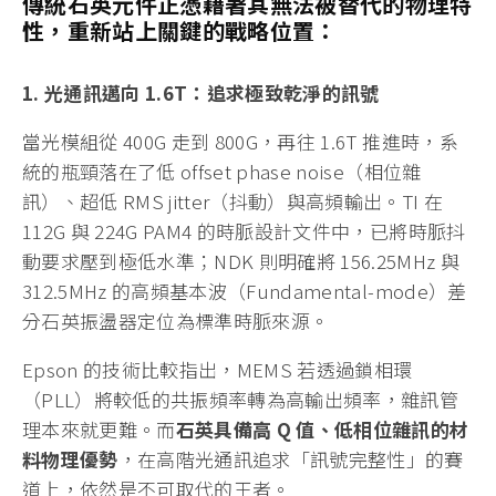
傳統石英元件正憑藉著其無法被替代的物理特
性，重新站上關鍵的戰略位置：
1. 光通訊邁向 1.6T：追求極致乾淨的訊號
當光模組從 400G 走到 800G，再往 1.6T 推進時，系
統的瓶頸落在了低 offset phase noise（相位雜
訊）、超低 RMS jitter（抖動）與高頻輸出。TI 在
112G 與 224G PAM4 的時脈設計文件中，已將時脈抖
動要求壓到極低水準；NDK 則明確將 156.25MHz 與
312.5MHz 的高頻基本波（Fundamental-mode）差
分石英振盪器定位為標準時脈來源。
Epson 的技術比較指出，MEMS 若透過鎖相環
（PLL）將較低的共振頻率轉為高輸出頻率，雜訊管
理本來就更難。而
石英具備高 Q 值、低相位雜訊的材
料物理優勢
，在高階光通訊追求「訊號完整性」的賽
道上，依然是不可取代的王者。