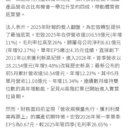
產品營收占比有機會一舉拉升至約四成，帶動體質徹
底質變。
法人表示，2025年財報的傲人翻盤，為宏致轉型提供
了最強底氣。宏致2025年合併營收達108.59億元(年增
11%)，毛利率拉高至26%，歸屬母公司淨利6.61億元
(年增92.17%)，單年EPS繳出4.35元佳績，直接創下
2011年以來獲利新高紀錄。進入2026年，首季營收以
28.2154億元(年增9.48%)改寫歷史新高；最新公布的
前5月累計營收達50.54億元、年增12.23%，其中5月
單月營收11.08億元、年增15.34%，連續數月維持雙
位數的高年增動能，足見AI高階訂單已開始進入實質
拉貨期。
然而，財務面目前呈現「營收規模量先行、獲利利潤
需再跟上」的擴產初期特徵。宏致2026年第一季單季
EPS為0.67元，較2025年第四季(毛利率26.65%、