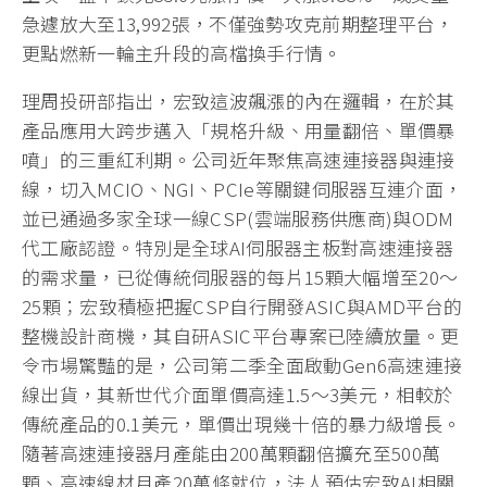
急遽放大至13,992張，不僅強勢攻克前期整理平台，
更點燃新一輪主升段的高檔換手行情。
理周投研部指出，宏致這波飆漲的內在邏輯，在於其
產品應用大跨步邁入「規格升級、用量翻倍、單價暴
噴」的三重紅利期。公司近年聚焦高速連接器與連接
線，切入MCIO、NGI、PCIe等關鍵伺服器互連介面，
並已通過多家全球一線CSP(雲端服務供應商)與ODM
代工廠認證。特別是全球AI伺服器主板對高速連接器
的需求量，已從傳統伺服器的每片15顆大幅增至20～
25顆；宏致積極把握CSP自行開發ASIC與AMD平台的
整機設計商機，其自研ASIC平台專案已陸續放量。更
令市場驚豔的是，公司第二季全面啟動Gen6高速連接
線出貨，其新世代介面單價高達1.5～3美元，相較於
傳統產品的0.1美元，單價出現幾十倍的暴力級增長。
隨著高速連接器月產能由200萬顆翻倍擴充至500萬
顆、高速線材月產20萬條就位，法人預估宏致AI相關