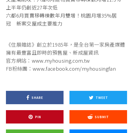
上半年仍創近27年次低
六都6月買賣移轉棟數年月雙增！桃園月增35%居
冠 新案交屋成主要推力
《住展雜誌》創立於1985年，是全台第一家房產媒體
擁有最豐富且即時的預售屋、新成屋資訊
官方網站：
www.myhousing.com.tw
FB粉絲團：
www.facebook.com/myhousingfan
SHARE
TWEET
PIN
SUBMIT