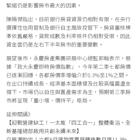
緊縮仍是影響房市最大的因素。
陳賜傑指出，目前銀行房貸資源仍相對有限，在央行
選擇性信用管制及銀行自主風險控管下，房貸審核標
準依舊嚴格，貸款成數及利率條件仍相對受限，因此
資金面仍是左右下半年房市的重要變數。
展望後市，永慶房產集團研展中心總監郭翰表示，根
據「政大永慶即時房價指數」，今年第二季七都房價
已逐漸回穩，各都房價季增幅介於0.3%至1%之間。
在出口持續成長、經濟基本面穩健及台股高檔震盪支
撐下，市場仍以自住與置產需求為主，預期第三季房
市將呈現「量小增、價持平」格局。
延伸閱讀》
【迎戰營建缺工！一太推「四工合一」整體衛浴，全
新基隆總部啟用共創永續未來】
交屋潮助攻！六都6月建物買賣移轉棟數月增11.3%