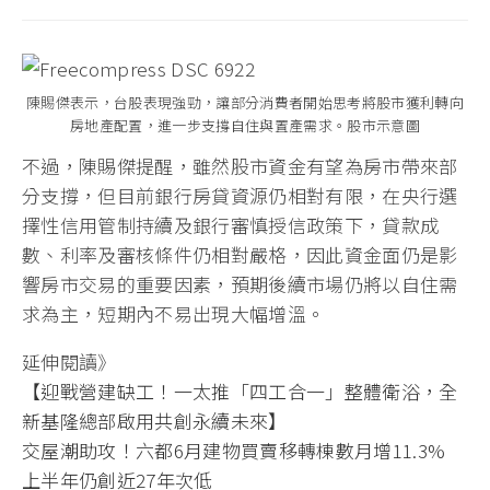
陳賜傑表示，台股表現強勁，讓部分消費者開始思考將股市獲利轉向
房地產配置，進一步支撐自住與置產需求。股市示意圖
不過，陳賜傑提醒，雖然股市資金有望為房市帶來部
分支撐，但目前銀行房貸資源仍相對有限，在央行選
擇性信用管制持續及銀行審慎授信政策下，貸款成
數、利率及審核條件仍相對嚴格，因此資金面仍是影
響房市交易的重要因素，預期後續市場仍將以自住需
求為主，短期內不易出現大幅增溫。
延伸閱讀》
【迎戰營建缺工！一太推「四工合一」整體衛浴，全
新基隆總部啟用共創永續未來】
交屋潮助攻！六都6月建物買賣移轉棟數月增11.3%
上半年仍創近27年次低