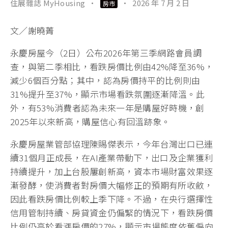
住展雜誌 MyHousing
·
·
2026 年 7 月 2 日
房市
文／謝曉菁
永慶房屋今（2日）公布2026年第三季網路會員調
查，與第二季相比，看跌房價比例由42%降至36%，
減少6個百分點；其中，認為房價持平的比例則由
31%提升至37%，顯示市場看跌氛圍逐漸降溫。此
外，有53%消費者認為未來一年是購屋好時機，創
2025年以來新高，購屋信心有回溫跡象。
永慶房屋業管部協理陳賜傑表示，今年台灣出口已連
續31個月正成長，在AI產業帶動下，出口及企業獲利
持續提升，加上台股屢創新高，資本市場財富效果逐
漸發酵，使消費者對房價大幅修正的預期有所收斂，
因此看跌房價比例較上季下降。不過，在央行選擇性
信用管制持續、房貸資金仍偏緊的情況下，看跌房價
比例仍高於看漲房價的27%，顯示市場態度依舊偏向