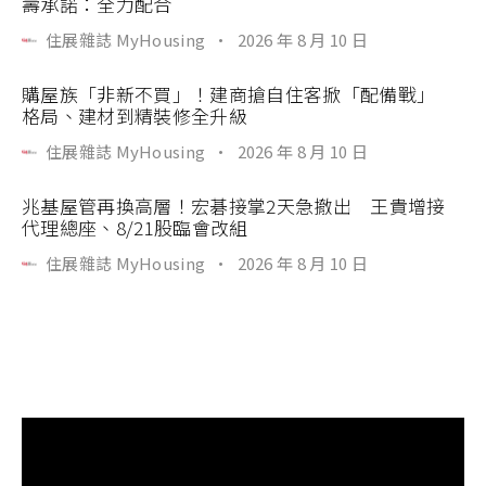
壽承諾：全力配合
住展雜誌 MyHousing
·
2026 年 8 月 10 日
購屋族「非新不買」！建商搶自住客掀「配備戰」
格局、建材到精裝修全升級
住展雜誌 MyHousing
·
2026 年 8 月 10 日
兆基屋管再換高層！宏碁接掌2天急撤出 王貴增接
代理總座、8/21股臨會改組
住展雜誌 MyHousing
·
2026 年 8 月 10 日