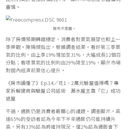
審慎。
房市示意圖。
除了房價預期轉趨穩定，消費者對景氣展望也較上一
季樂觀。陳賜傑指出，根據調查結果，看好第三季景
氣的比例，由上季19%增加至31%，大幅成長12個百
分點；看壞景氣的比例則由29%降至19%，顯示市場
對國內經濟前景信心提升。
《房市讀懂了》Ep.14／花1、2萬元驗屋值得嗎？專
家拆解建商與驗屋公司話術 漏水屋主靠「它」成功
退屋
不過，通膨仍是消費者最關心的議題。調查顯示，高
達65%的受訪者認為今年下半年通膨仍可能持續升
高，另有33%認為將維持現況，僅2%認為通膨會下