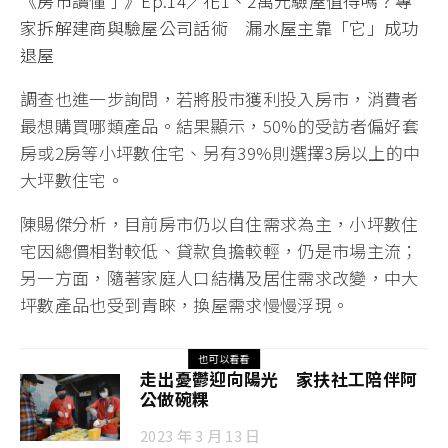
《房市讀懂了》Ep.14／花1、2萬元驗屋值得嗎？專
家拆解建商與驗屋公司話術 漏水屋主靠「它」成功
退屋
調查也進一步詢問，若將股市獲利投入房市，消費者
最想購買哪類產品。結果顯示，50%的受訪者偏好套
房或2房等小坪數住宅、另有39%則選擇3房以上的中
大坪數住宅。
陳賜傑分析，目前房市仍以自住需求為主，小坪數住
宅因總價相對較低、貸款負擔較輕，仍是市場主流；
另一方面，隨著家庭人口結構及居住需求改變，中大
坪數產品也受到青睞，換屋需求慢慢浮現。
也可以看看
走出憂鬱迎向陽光 家扶社工陪伴阿
公做碗粿
2023 年 3 月 13 日