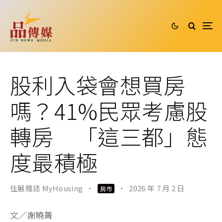
股利入袋會想買房
嗎？41%民眾考慮股
轉房 「這三都」態
度最積極
住展雜誌 MyHousing
·
·
2026 年 7 月 2 日
房市
文／謝曉菁