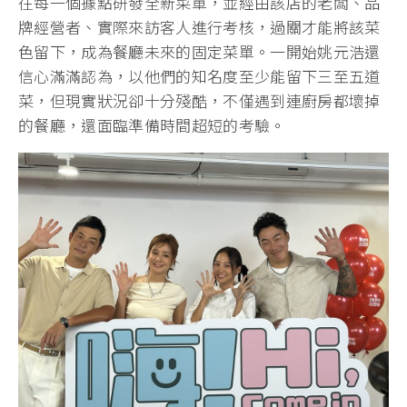
往每一個據點研發全新菜單，並經由該店的老闆、品
牌經營者、實際來訪客人進行考核，過關才能將該菜
色留下，成為餐廳未來的固定菜單。一開始姚元浩還
信心滿滿認為，以他們的知名度至少能留下三至五道
菜，但現實狀況卻十分殘酷，不僅遇到連廚房都壞掉
的餐廳，還面臨準備時間超短的考驗。