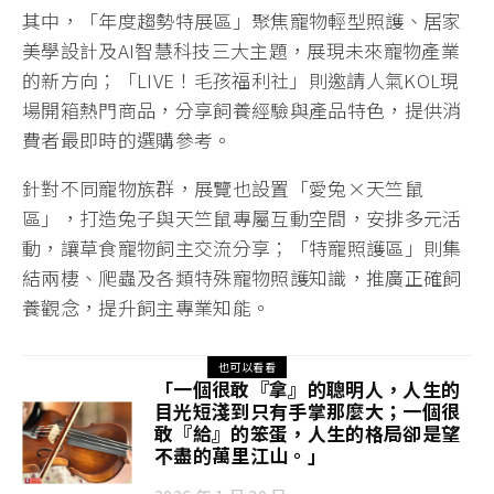
其中，「年度趨勢特展區」聚焦寵物輕型照護、居家
美學設計及AI智慧科技三大主題，展現未來寵物產業
的新方向；「LIVE！毛孩福利社」則邀請人氣KOL現
場開箱熱門商品，分享飼養經驗與產品特色，提供消
費者最即時的選購參考。
針對不同寵物族群，展覽也設置「愛兔×天竺鼠
區」，打造兔子與天竺鼠專屬互動空間，安排多元活
動，讓草食寵物飼主交流分享；「特寵照護區」則集
結兩棲、爬蟲及各類特殊寵物照護知識，推廣正確飼
養觀念，提升飼主專業知能。
也可以看看
「一個很敢『拿』的聰明人，人生的
目光短淺到只有手掌那麼大；一個很
敢『給』的笨蛋，人生的格局卻是望
不盡的萬里江山。」