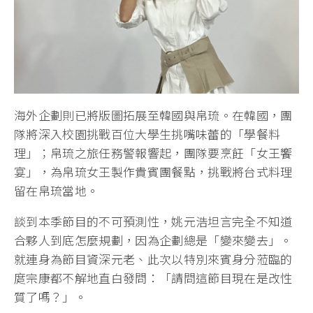
海外企劃則已將版圖拓展至韓國與帛琉。在韓國，團
隊將深入校園挑戰百位大學生挑嘴味蕾的「學餐料
理」；帛琉之旅任務警報響起，團隊要烹飪「女王饗
宴」，為帛琉女王製作貴賓團餐點，挑戰將台式料理
留在帛琉當地。
談到本季節目的不可預測性，姚元浩坦言完全不知道
合夥人到底怎麼規劃，因為企劃總是「變來變去」。
就連身為節目資深元老、此次以特別來賓身分蒞臨的
庹宗康都不解地直白發問：「請問這節目現在是改性
質了嗎？」。