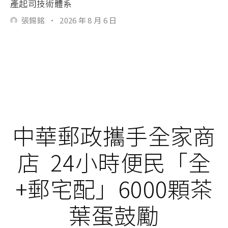
產起司技術體系
張錫銘
·
2026 年 8 月 6 日
中華郵政攜手全家商
店 24小時便民「全
+郵宅配」6000顆茶
葉蛋鼓勵