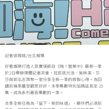
記者張錫銘/台北報導
好看娛樂打造人氣實境節目《嗨！營業中》最新一季
於2日舉辦媒體記者茶會，班底姚元浩、吳映潔、莎
莎與郭泓志齊聚一堂分享全新一季的錄製心得。為回
饋前幾季廣受觀眾好評，本季集數特別加碼延長至 25
集，成為系列最長集數的一季。
本季全新任務為「留下，新的味道」，夥伴們必須前