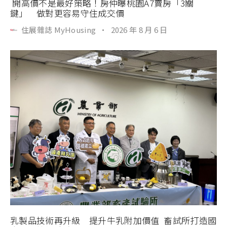
開高價不是最好策略！房仲曝桃園A7賣房「3關
鍵」 做對更容易守住成交價
住展雜誌 MyHousing
·
2026 年 8 月 6 日
乳製品技術再升級 提升牛乳附加價值 畜試所打造國