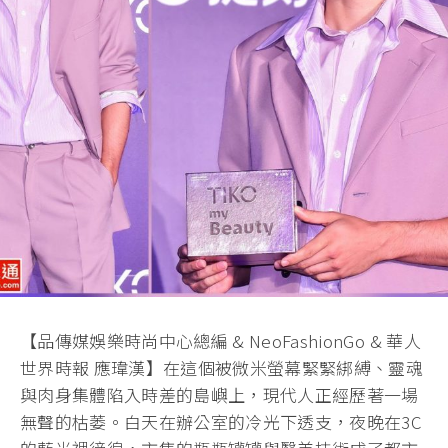
【品傳媒娛樂時尚中心總編 & NeoFashionGo & 華人
世界時報 應瑋漢】在這個被微米螢幕緊緊綁縛、靈魂
與肉身集體陷入時差的島嶼上，現代人正經歷著一場
無聲的枯萎。白天在辦公室的冷光下透支，夜晚在3C