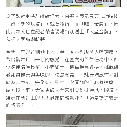
為了鼓勵主持群繼續努力，合夥人表示只要成功過關
「留下新的味道」，就會獲得一面「嗨！金牌」，因
此合夥人也在記者茶會現場特別送上「大型金牌」，
預祝大家過關斬將。
全新一季的企劃砸下大手筆，國內外版圖大幅擴展，
帶給觀眾耳目一新的感覺。在國內的首集任務中，四
位夥伴陪伴長輩「不老騎士」機車環島圓夢，挑戰研
發兼具健康與美味的「環島餐盒」。姚元浩感性地對
郭泓志表示，完全想不到第一次開錄的任務就這麼
硬。接下來，大家更破天荒來到高雄捷運地下隧道，
讓走在軌道上的鬼鬼滿頭問號驚呼：「這是捷運要走
的路嗎？」。