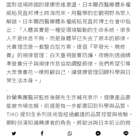
面對這場跨國的健康思維激盪，日本關西醫療體系權
威稻見直邦博士跨海而來，用醫學的宏觀視野為眾人
解謎。日本關西醫療體系權威稻見直邦博士在會中指
出：「人體其實是一種受環境驅動的生命系統，很多
人不是休息不夠，而是身體早已失去了原本的節律。
光養理念是一套整合型方案，提倡『早發光、晚修
養』的規律管理：白天重視營養防護，夜晚則透過精
準營養分子與規律作息協助調整節律。我們希望引導
大眾像養花一樣照顧自己，讓健康管理回歸科學與日
常生活本身。」
.
鈴蘭集團醫研監修後藤先生亦補充表示，健康產品要
能被市場信賴，前提是每一步都要回到科學與品質。
TIKO 提刻全系列技術皆經過嚴謹的品質控管與檢驗，
期盼扮演知識轉譯者的角色，將歐洲與日本前沿的微
生態與營養研究成果，轉化為台灣民眾能長期信賴的
健康選擇。在聚光燈下，身兼多重身份、作息經常日