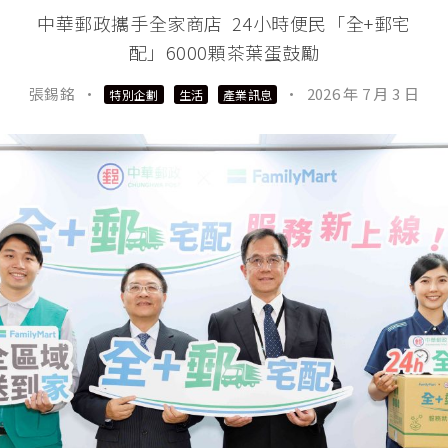
中華郵政攜手全家商店 24小時便民「全+郵宅
配」6000顆茶葉蛋鼓勵
張錫銘
·
·
2026 年 7 月 3 日
特別企劃
生活
產業訊息