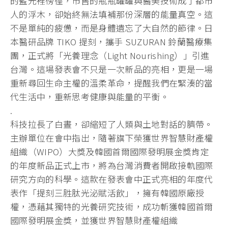
的藍光裡徬徨，市售的瓶瓶罐罐與醫美技術成了都市
人的浮木，卻始終無法填補那份深層的能量真空。這
不是單純的疲憊，而是身體遺忘了大自然的節律。日
本醫研品牌 TIKO 提刻，攜手 SUZURAN 鈴蘭醫療集
團，正式將「光養理念（Light Nourishing）」引進
台灣。這場發表會不只是一次新品的亮相，更是一場
重新尋回生命主權的溫柔革命，提醒我們在緊湊的當
代生活中，重新思考健康與能量的平衡。
.
科技拉長了白晝，卻縮短了人類與土地對話的臍帶。
主辦單位在會中指出，隨著旗下榮獲世界智慧財產權
組織（WIPO）大獎及韓國首爾國際發明展金獎肯定
的年度新品正式上市，將為台灣消費者開啟接軌國際
研究方向的科學。這款在發表會中正式亮相的年度代
表作「提刻三胜肽光泌賦活飲」，擁有韓國原廠授
權，憑藉其獨特的光養研究技術，成功斬獲韓國首爾
國際發明展金獎，並獲世界智慧財產權組織