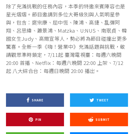
除了充滿挑戰的任務內容，本季的特邀來賓陣容也是
星光熠熠。節目邀請到多位大哥級別與人氣明星參
與，包含：庹宗康、屈中恆、陳鴻、高捷、乱彈阿
翔、呂思緯、蕭景鴻、Matzka、U:NUS、南珉貞、韓
國女生Judy、高爾宣等人，勢必將為節目碰撞出更多
驚喜。全新一季《嗨！營業中》充滿話題與挑戰，敬
請觀眾準時鎖定，7/11起 臺灣電視臺：每週六晚間
20:00 首播、Netflix：每週六晚間 22:00 上架、7/12
起 八大綜合台：每週日晚間 20:00 播出。
SHARE
TWEET
PIN
SUBMIT