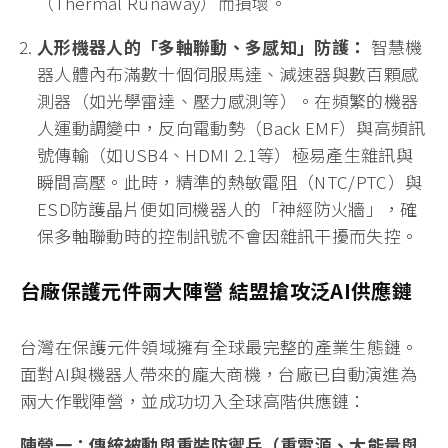
（Thermal Runaway）而損壞。
人形機器人的「多軸聯動、多感知」防護：
智慧機
器人體內布滿數十個伺服馬達、減速器與數百顆感
測器（如光學雷達、壓力感測等）。在頻繁的機器
人運動調變中，反向電動勢（Back EMF）與高頻訊
號傳輸（如USB4、HDMI 2.1等）極易產生雜訊與
瞬間高壓。此時，精準的熱敏電阻（NTC/PTC）與
ESD防護晶片便如同機器人的「神經防火牆」，確
保多軸聯動時的控制訊號不會因雜訊干擾而失控。
台廠保護元件兩大陣營 結盟搶攻泛AI供應鏈
台灣在保護元件領域擁有全球最完整的產業生態鏈。
面對AI與機器人帶來的龐大商機，台廠已自動演進為
兩大作戰陣營，並成功切入全球高階供應鏈：
陣營一：傳統被動與重裝防禦兵（重電源、大能量與