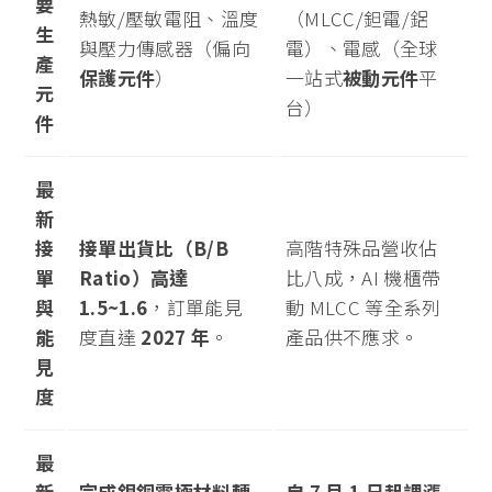
要
熱敏/壓敏電阻、溫度
（MLCC/鉭電/鋁
生
與壓力傳感器（偏向
電）、電感（全球
產
保護元件
）
一站式
被動元件
平
元
台）
件
最
新
接
接單出貨比（B/B
高階特殊品營收佔
單
Ratio）高達
比八成，AI 機櫃帶
與
1.5~1.6
，訂單能見
動 MLCC 等全系列
能
度直達
2027 年
。
產品供不應求。
見
度
最
新
完成銀銅電極材料轉
自 7 月 1 日起調漲