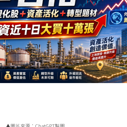
▲圖片來源：ChatGPT製圖