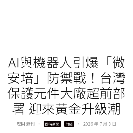
AI與機器人引爆「微
安培」防禦戰！台灣
保護元件大廠超前部
署 迎來黃金升級潮
理財週刊
·
·
2026 年 7 月 3 日
即時新聞
財經