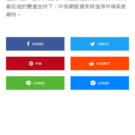
廠認證的雙重加持下，中長期營運表現值得市場高度
期待。
SHARE
TWEET
PIN
SUBMIT
SHARE
SHARE