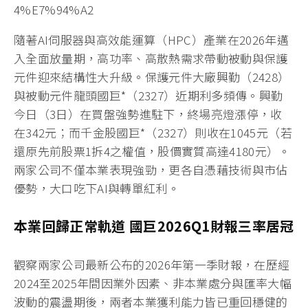
隨著AI伺服器與高效能運算（HPC）產業在2026年邁
入全面放量期，高功率、高散熱需求帶動被動與保護
元件迎來結構性大升級。保護元件大廠興勤（2428）
與被動元件龍頭國巨*（2327）近期利多頻傳。興勤
今日（3日）在買盤強勢進駐下，終場亮燈漲停，收
在342元；而千金股國巨*（2327）則收在1045元（若
還原先前股票1拆4之權值，股價實質高達4180元）。
兩家公司不僅本業表現強勁，更各自憑藉技術與市佔
優勢，大口吃下AI與轉單紅利。
本業回歸正常軌道 國巨2026Q1財報三率居冠
觀察兩家公司最新公布的2026年第一季財報，在歷經
2024至2025年間因業外因素、非本業處分與匯率大幅
波動的震盪期後，兩者本業獲利能力皆已重回穩健的