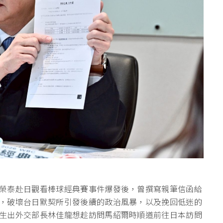
榮泰赴日觀看棒球經典賽事件爆發後，曾撰寫親筆信函給
，破壞台日默契所引發後續的政治風暴，以及挽回低迷的
生出外交部長林佳龍想趁訪問馬紹爾時順道前往日本訪問