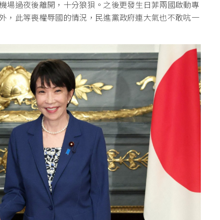
機場過夜後離開，十分狼狽。之後更發生日菲兩國啟動專
外，此等喪權辱國的情況，民進黨政府連大氣也不敢吭一