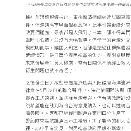
行政院長卓榮泰赴日為經典賽中華隊加油引爆後續一連串台
據社群媒體報導指出，事後賴清德總統曾試圖寫親
係，但遭到高市早苗狠狠忽視，此事也讓後續外交
政要們碰面，最後卻是人飛到了日本，卻不得其門
當時很低調，並沒有大幅報導。但堂堂的台灣外交
動說明此事，讓國人知道，但卻是透過社群媒體發
荒謬情形，駐日單位與民進黨的角力，與謝系與民
未來發展產生莫大疑慮。當台日關係不須經由敵人
衍生問題也就不奇怪了。
之後發生日菲啟動專屬經濟區與大陸礁層海洋邊界
律賓在5月28日的聯合聲明中，決定依國際法與
邊界正式談判，並排除台灣參與，但台灣政府卻沒
說希望能在談判時將台灣意見納入，也可以邀請台
灣參噢。人家都已經侵門踏戶在家門口分財產了，
警船隊來巡航護魚宣示主權後，拚了老命的和大陸
裡，心中早有定見，對民進黨政府民怨不斷攀升，