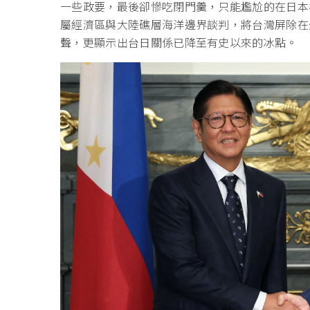
一些政要，最後卻慘吃閉門羹，只能尷尬的在日本
屬經濟區與大陸礁層海洋邊界談判，將台灣屏除在
聲，更顯示出台日關係已降至有史以來的冰點。