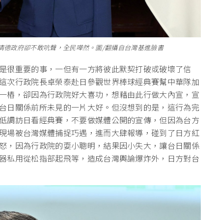
清德政府卻不敢吭聲，全民嘩然。圖/翻攝自台灣基進臉書
是很重要的事，一但有一方將彼此默契打破或破壞了信
這次行政院長卓榮泰赴日參觀世界棒球經典賽幫中華隊加
一樁，卻因為行政院好大喜功，想藉由此行做大內宣，宣
台日關係前所未見的一片大好。但沒想到的是，這行為完
低調訪日看經典賽，不要做媒體公開的宣傳，但因為台方
現場被台灣媒體捕捉巧遇，進而大肆報導，碰到了日方紅
怒，因為行政院的耍小聰明，結果因小失大，讓台日關係
器私用從松指部起飛等，造成台灣輿論爆炸外，日方對台