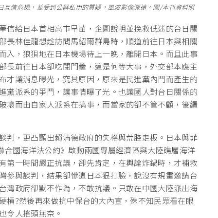
日互信危機，並受到公器私用的質疑，風波影像深遠。圖/本刊資料照
筆信給日本首相高市早苗，企圖說明並挽救低迷的台日關
部長林佳龍想趁訪問馬紹爾群島時，順道前往日本與相關
而入，狼狽地在日本機場待上一晚，離開日本。而且此事
部長前往日本卻吃閉門羹，這是何等大事，外交部本應主
布才讓消息曝光，究其原因，原來是民進黨內鬥而產生的
進黨派系的爭鬥，讓事情曝了光。也讓國人對台日關係的
破壞而由自家人派系在搞事，而當家的卻不管不顧，後續
談判，更凸顯出賴清德政府的失格與荒腔走板。日本與菲
《聯合國海洋法公約》啟動兩國專屬經濟區與大陸礁層海洋
有第一時間嚴正抗議，卻先肯定，在輿論炸鍋時，才補救
灣參與談判，結果卻慘遭日本狠打臉，說沒有規畫邀請台
台灣政府卻默不作為，不敢抗議。只敢在中國大陸派出海
硬槓?然後再來做抗中保台的大內宣，殊不知民眾看在眼
也令人搖頭無奈。