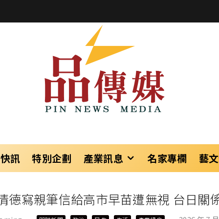
樂快訊
特別企劃
產業訊息
名家專欄
藝文
清德寫親筆信給高市早苗遭無視 台日關