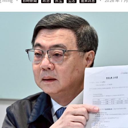
g ming
·
·
2026 年 7 月
即時新聞
政治
民生
生活
產業訊息