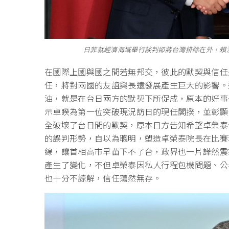
日菲就經濟海域舉行談判卻將台灣排除在外，賴
在國際上國與國之間若無邦交，彼此的默契與信任
任，將對兩國的友誼與長遠發展產生巨大的影響。
油，就是在台日兩方的默契下所促成，原本的好事
示卓睽為第一位突破現況訪日的現任閣揆，並彰顯
全破壞了台日間的默契，原本日方告知希望卓榮泰
的誤判形勢，自以為聰明，塑造卓榮泰院長在比賽
線，讓首相高市早苗下不了台，政界也一片譁然震
產生了變化，不但卓榮泰因私人行程包機問題、公
也十分不諒解，信任蕩然無存。