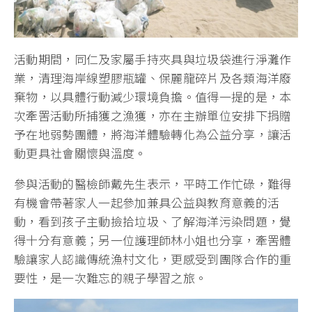
活動期間，同仁及家屬手持夾具與垃圾袋進行淨灘作
業，清理海岸線塑膠瓶罐、保麗龍碎片及各類海洋廢
棄物，以具體行動減少環境負擔。值得一提的是，本
次牽罟活動所捕獲之漁獲，亦在主辦單位安排下捐贈
予在地弱勢團體，將海洋體驗轉化為公益分享，讓活
動更具社會關懷與溫度。
參與活動的醫檢師戴先生表示，平時工作忙碌，難得
有機會帶著家人一起參加兼具公益與教育意義的活
動，看到孩子主動撿拾垃圾、了解海洋污染問題，覺
得十分有意義；另一位護理師林小姐也分享，牽罟體
驗讓家人認識傳統漁村文化，更感受到團隊合作的重
要性，是一次難忘的親子學習之旅。