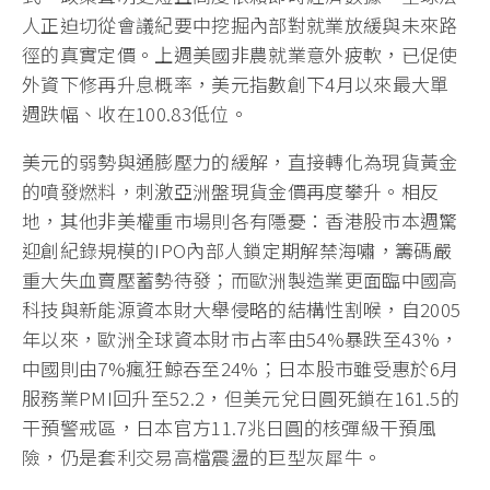
人正迫切從會議紀要中挖掘內部對就業放緩與未來路
徑的真實定價。上週美國非農就業意外疲軟，已促使
外資下修再升息概率，美元指數創下4月以來最大單
週跌幅、收在100.83低位。
美元的弱勢與通膨壓力的緩解，直接轉化為現貨黃金
的噴發燃料，刺激亞洲盤現貨金價再度攀升。相反
地，其他非美權重市場則各有隱憂：香港股市本週驚
迎創紀錄規模的IPO內部人鎖定期解禁海嘯，籌碼嚴
重大失血賣壓蓄勢待發；而歐洲製造業更面臨中國高
科技與新能源資本財大舉侵略的結構性割喉，自2005
年以來，歐洲全球資本財市占率由54%暴跌至43%，
中國則由7%瘋狂鯨吞至24%；日本股市雖受惠於6月
服務業PMI回升至52.2，但美元兌日圓死鎖在161.5的
干預警戒區，日本官方11.7兆日圓的核彈級干預風
險，仍是套利交易高檔震盪的巨型灰犀牛。