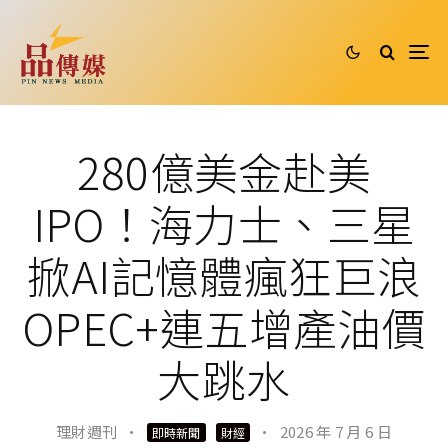
280億美金赴美
IPO！海力士、三星
掀AI記憶體瘋狂巨浪
OPEC+連五增產油價
大跳水
理財週刊
·
·
2026 年 7 月 6 日
即時新聞
財經