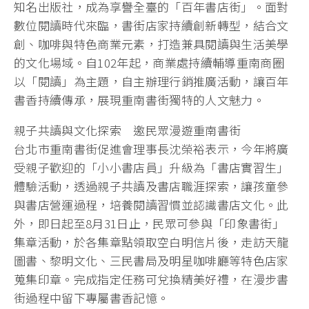
知名出版社，成為享譽全臺的「百年書店街」。面對
數位閱讀時代來臨，書街店家持續創新轉型，結合文
創、咖啡與特色商業元素，打造兼具閱讀與生活美學
的文化場域。自102年起，商業處持續輔導重南商圈
以「閱讀」為主題，自主辦理行銷推廣活動，讓百年
書香持續傳承，展現重南書街獨特的人文魅力。
親子共讀與文化探索 邀民眾漫遊重南書街
台北市重南書街促進會理事長沈榮裕表示，今年將廣
受親子歡迎的「小小書店員」升級為「書店實習生」
體驗活動，透過親子共讀及書店職涯探索，讓孩童參
與書店營運過程，培養閱讀習慣並認識書店文化。此
外，即日起至8月31日止，民眾可參與「印象書街」
集章活動，於各集章點領取空白明信片後，走訪天龍
圖書、黎明文化、三民書局及明星咖啡廳等特色店家
蒐集印章。完成指定任務可兌換精美好禮，在漫步書
街過程中留下專屬書香記憶。