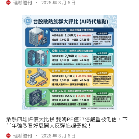
理財週刊
·
2026 年 8 月 6 日
散熱四雄評價大比拼 雙鴻PE僅27倍嚴重被低估，下
半年強烈看好展開大反彈追趕奇鋐！
理財週刊
·
2026 年 8 月 6 日