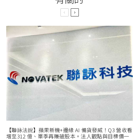
【聯詠法說】蘋果新機+邊緣 AI 備貨發威！Q3 營收看
增至312 億、單季再賺破股本。法人觀點與目標價一