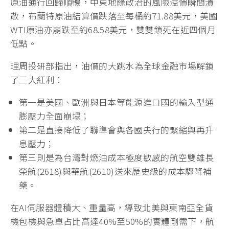
原油通行回歸順暢，中東地緣政治的風險溢價瞬間潰
散，布蘭特原油結算價跌落至每桶約71.88美元，美國
WTI原油亦崩跌至約68.58美元，雙雙鎖死在近四個月
低點。
理周投研部指出，油價的大跳水為全球金融市場解鎖
了三大紅利：
第一是美國、歐洲與日本等能源進口國的輸入型通
膨壓力全面崩塌；
第二是直接降低了聯準會與各國央行的緊縮與再升
息壓力；
第三則是為台灣對燃油成本極度敏感的航空雙雄長
榮航(2618)與華航(2610)送來歷史級的成本驟降補
藥。
在AI伺服器體積大、重量高，導致北美與東南亞全貨
機包機與急單占比高達40%至50%的實體剛需下，航