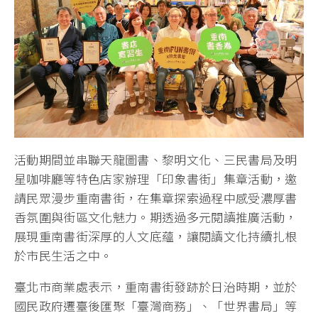
活動期間並串聯天龍圖書、黎明文化、三民書局及明
星咖啡廳等特色店家辦理「印象書街」集章活動，邀
請民眾漫步重南書街，在集章探索過程中感受濃厚書
香氛圍與街區文化魅力。期透過多元閱讀推廣活動，
展現重南書街深厚的人文底蘊，讓閱讀文化持續扎根
於市民生活之中。
臺北市商業處表示，重南書街發跡於日治時期，並於
國民政府遷臺後匯聚「臺灣商務」、「世界書局」等