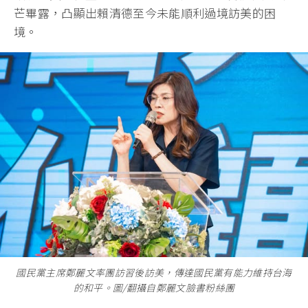
芒畢露，凸顯出賴清德至今未能順利過境訪美的困
境。
國民黨主席鄭麗文率團訪習後訪美，傳達國民黨有能力維持台海
的和平。圖/翻攝自鄭麗文臉書粉絲團