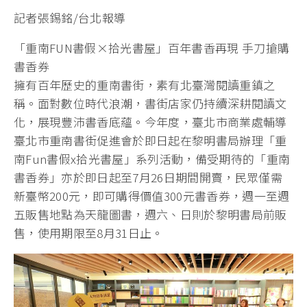
記者張錫銘/台北報導
「重南FUN書假×拾光書屋」百年書香再現 手刀搶購
書香券
擁有百年歷史的重南書街，素有北臺灣閱讀重鎮之
稱。面對數位時代浪潮，書街店家仍持續深耕閱讀文
化，展現豐沛書香底蘊。今年度，臺北市商業處輔導
臺北市重南書街促進會於即日起在黎明書局辦理「重
南Fun書假x拾光書屋」系列活動，備受期待的「重南
書香券」亦於即日起至7月26日期間開賣，民眾僅需
新臺幣200元，即可購得價值300元書香券，週一至週
五販售地點為天龍圖書，週六、日則於黎明書局前販
售，使用期限至8月31日止。