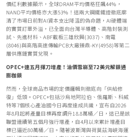
價紅利數據顯示，全球DRAM平均價格狂飆44%，
NAND平均價格亦大漲53%！這兩大鋼鐵鐵證徹底廓
清了市場日前對AI資本支出降溫的偽命題，AI硬體端
的實質訂單外溢，已全面向台灣半導體、高階封裝測
試、先進材料、ABF載板三雄欣興(3037)、南電
(8046)與高階高速傳輸PCB大廠臻鼎-KY(4958)等第二
層供應鏈實質兌現。
OPEC+
連五月揮刀增產！油價雪崩至72
美元解鎖通
膨枷鎖
然而，全球商品市場的定價邏輯則徹底向「供給修
復」低頭。OPEC+包括沙烏地阿拉伯、俄羅斯、科威
特等7個核心產油國今日再度達成共識，宣布自2026
年8月起將產量目標再度調升18.8萬桶／日，這已是該
聯盟連續第五個月強行增產，自4月以來累計增產目
標已逼近80萬桶／日。隨著波斯灣與荷莫茲海峽海運