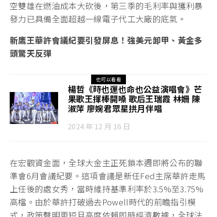
空雙雄在燃油成本大砍後，第三季的毛利率與獲利暴
發力已具備全面超越一線電子代工大廠的底氣。
新鷹王華許會議紀要引發屏息！強美元卸甲、黃金多
頭驚天反彈
也可以看看
楊哲《時也運也命也公益演唱會》芒
果歌王揮棒開嗓 歌后王瑞霞 林姍 陳
淑萍 廖婉君眾星拱月伴唱
2024 年 12 月 16 日
在宏觀資金面，全球大金主正死鎖本週即將公布的聯
準會6月會議紀要。這項會議是新任Fed主席華許走馬
上任後的處女秀，當時維持基準利率於3.5%至3.75%
高檔。由於華許打破過去Powell時代的前瞻指引模
式，政策聲明更短且高度依賴即時經濟數據，全球法