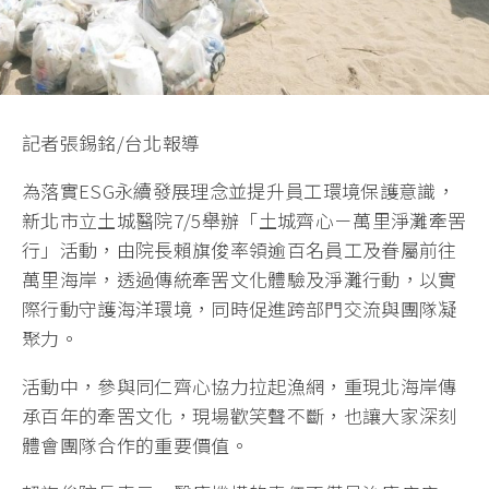
記者張錫銘/台北報導
為落實ESG永續發展理念並提升員工環境保護意識，
新北市立土城醫院7/5舉辦「土城齊心－萬里淨灘牽罟
行」活動，由院長賴旗俊率領逾百名員工及眷屬前往
萬里海岸，透過傳統牽罟文化體驗及淨灘行動，以實
際行動守護海洋環境，同時促進跨部門交流與團隊凝
聚力。
活動中，參與同仁齊心協力拉起漁網，重現北海岸傳
承百年的牽罟文化，現場歡笑聲不斷，也讓大家深刻
體會團隊合作的重要價值。