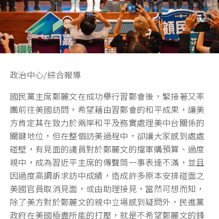
政治中心/綜合報導
國民黨主席鄭麗文在成功舉行習鄭會後，緊接著又率
團前往美國訪問，希望藉由習鄭會的和平成果，讓美
方肯定其在致力於兩岸和平及務實處理美中台關係的
關鍵地位，但在整個訪美過程中，卻讓大家感到處處
碰壁，有見面的議員對於鄭麗文的擋軍購預算、過度
親中，成為習近平主席的傳聲筒一事表達不滿，並且
因過度高調訴求訪中成績，造成許多原本安排碰面之
美國官員取消見面，或由助理接見，當然可想而知，
除了美方對於鄭麗文的親中立場感到疑問外，民進黨
政府在美國極盡所能的打壓，就是不希望鄭麗文的鋒