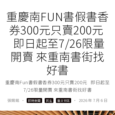
重慶南FUN書假書香
券300元只賣200元
即日起至7/26限量
開賣 來重南書街找
好書
重慶南Fun書假書香券300元只賣200元 即日起至
7/26限量開賣 來重南書街找好書
張錫銘
·
·
2026 年 7 月 6 日
即時新聞
民生
藝文特區