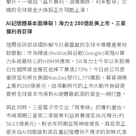
攀升。一場由「晶片暴利、油價崩跌、利率暫停」交
織的全球資金大換股正在殘酷上演！
AI
記憶體基本面爆裂！海力士280
億赴美上市、三星
獲利吞巨彈
理周投研部詳細拆解今日最震撼的全球半導體產業地
殼變動：作為輝達(Nvidia)與谷歌(Google)高階AI算
力系統最核心的HBM供應商，SK海力士今年以來股價
已在國際資金瘋狂追捧下暴漲273%！今日該公司更
重磅宣布將在美國Nasdaq發行1,779萬股，募資規模
上看約280億美元，這項劃時代的上市大動作無疑是
要將全球資本市場對AI硬體最飢渴的資金一網打盡。
與此同時，三星電子亦交出「現象級」的獲利重估。
市場預期三星第二季營業利益將暴增至86兆韓元(約
563.5億美元)，較去年同期呈現神級增長，其底氣正
是來自AI伺服器對高容量記憶體供不應求的割喉式漲