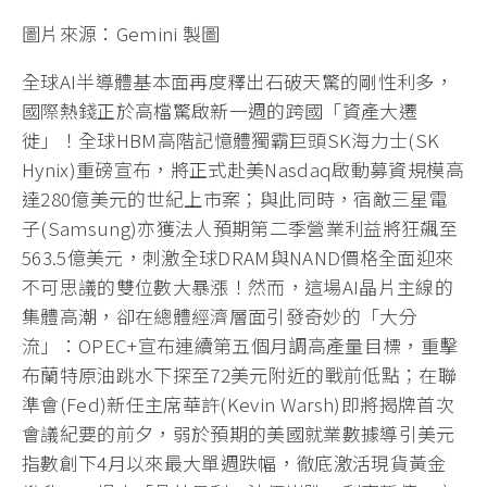
圖片來源：Gemini 製圖
全球AI半導體基本面再度釋出石破天驚的剛性利多，
國際熱錢正於高檔驚啟新一週的跨國「資產大遷
徙」！全球HBM高階記憶體獨霸巨頭SK海力士(SK
Hynix)重磅宣布，將正式赴美Nasdaq啟動募資規模高
達280億美元的世紀上市案；與此同時，宿敵三星電
子(Samsung)亦獲法人預期第二季營業利益將狂飆至
563.5億美元，刺激全球DRAM與NAND價格全面迎來
不可思議的雙位數大暴漲！然而，這場AI晶片主線的
集體高潮，卻在總體經濟層面引發奇妙的「大分
流」：OPEC+宣布連續第五個月調高產量目標，重擊
布蘭特原油跳水下探至72美元附近的戰前低點；在聯
準會(Fed)新任主席華許(Kevin Warsh)即將揭牌首次
會議紀要的前夕，弱於預期的美國就業數據導引美元
指數創下4月以來最大單週跌幅，徹底激活現貨黃金