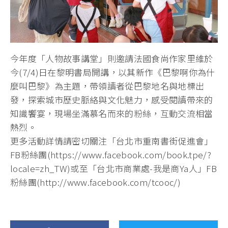
今年度「人物故事講堂」則邀請法國食尚作家里維於
今(7/4)日在黎明書局開講，以其新作《巴黎啊你為什
麼叫巴黎》為主題，帶領讀者從巴黎地名與地標出
發，探索城市歷史脈絡與文化魅力，感受閱讀帶來的
知識饗宴，現場坐滿慕名而來的粉絲，互動交流相當
熱烈。
更多活動詳情請密切關注「台北市重南書街促進會」
FB粉絲團(https://www.facebook.com/book.tpe/?
locale=zh_TW)或至「台北市商業處-我是商Ya人」FB
粉絲團(http://www.facebook.com/tcooc/)