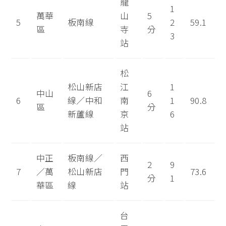
龍
1
萬華
山
5
5
板南線
2
59.1
區
寺
分
3
站
松
松山新店
江
1
中山
6
6
線／中和
南
1
90.8
區
分
新蘆線
京
6
站
中正
板南線／
西
2
9
7
／萬
松山新店
門
73.6
分
1
華區
線
站
台