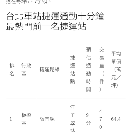
落在每坪6、7字頭。
台北車站捷運通勤十分鐘
最熱門前十名捷運站
預
交
平均
捷
估
易
單價
排
行政
運
通
量
捷運路線
（萬
名
區
站
勤
（
元／
點
時
件
坪）
間
）
江
4
板橋
子
9
1
板南線
7
64.4
區
翠
分
0
站