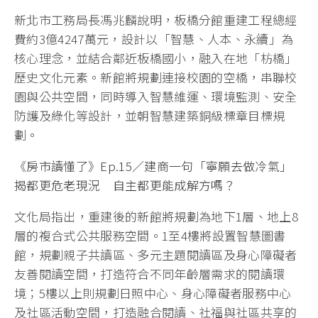
新北市工務局長馮兆麟說明，板橋分館重建工程總經
費約3億4247萬元，設計以「智慧、人本、永續」為
核心理念，並結合鄰近板橋國小，融入在地「枋橋」
歷史文化元素。新館將規劃連接校園的空橋，串聯校
園與公共空間，同時導入智慧維運、環境監測、安全
防護及綠化等設計，並朝智慧建築銅級標章目標規
劃。
《房市讀懂了》Ep.15／建商一句「寧願去做冷氣」
揭都更危老現況 自主都更能成解方嗎？
文化局指出，重建後的新館將規劃為地下1層、地上8
層的複合式公共服務空間。1至4樓將設置智慧圖書
館，規劃親子共讀區、多元主題閱讀區及身心障礙者
友善閱讀空間，打造符合不同年齡層需求的閱讀環
境；5樓以上則規劃日照中心、身心障礙者服務中心
及社區活動空間，打造融合閱讀、社福與社區共享的