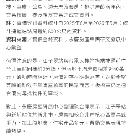
樓、華廈、公寓、透天厝及套房；排除屋齡兩年內、
交易樓層一樓及親友交易之成交資料。
註：
實價登錄資料統計自2025年6月至2026年5月；統
計捷運站點周邊約800公尺內資料。
資料來源／
實價登錄資料；永慶房產集團研究發展中
心彙整
值得注意的是，江子翠站與台電大樓站搭乘捷運前往
台北車站同樣約9分鐘，但兩地平均房價相差近40萬
元，通勤時間相近，房價卻存在明顯落差。對於希望
兼顧通勤效率與購屋預算的民眾而言，板橋區仍是適
合優先尋找物件的區域。
對此，永慶房屋研展中心副理陳金萍表示，江子翠站
與新埔站位於新北市，房價相較台北市核心區更具競
爭力，加上腹地廣、住宅產品多元，帶動交易表現持
續熱絡。