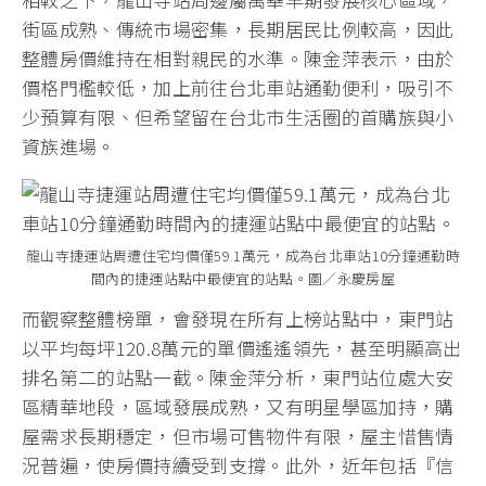
街區成熟、傳統市場密集，長期居民比例較高，因此
整體房價維持在相對親民的水準。陳金萍表示，由於
價格門檻較低，加上前往台北車站通勤便利，吸引不
少預算有限、但希望留在台北市生活圈的首購族與小
資族進場。
龍山寺捷運站周遭住宅均價僅59.1萬元，成為台北車站10分鐘通勤時
間內的捷運站點中最便宜的站點。圖／永慶房屋
而觀察整體榜單，會發現在所有上榜站點中，東門站
以平均每坪120.8萬元的單價遙遙領先，甚至明顯高出
排名第二的站點一截。陳金萍分析，東門站位處大安
區精華地段，區域發展成熟，又有明星學區加持，購
屋需求長期穩定，但市場可售物件有限，屋主惜售情
況普遍，使房價持續受到支撐。此外，近年包括『信