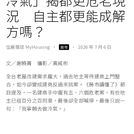
冷氣」揭都更危老現
況 自主都更能成解
方嗎？
住展雜誌 MyHousing
·
·
2026 年 7 月 6 日
房市
文／謝曉菁 攝影／黃威彬
全台老屋改建需求龐大，過去地主等待建商上門整
合，如今卻變成建商反過來挑案。
《房市讀懂了》
節
目提及，一名建商手中握有五、六個危老案，有些地
主已經百分之百同意，最後卻全部喊停，最後只說一
句：「我寧願去做冷氣。」