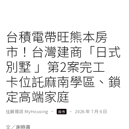
台積電帶旺熊本房
市！台灣建商「日式
別墅 」第2案完工
卡位託麻南學區、鎖
定高端家庭
住展雜誌 MyHousing
·
·
2026 年 7 月 6 日
房市
文／謝曉菁