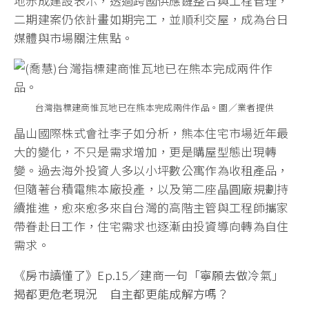
地赤成建設表示，透過跨國供應鏈整合與工程管理，
二期建案仍依計畫如期完工，並順利交屋，成為台日
媒體與市場關注焦點。
台灣指標建商惟瓦地已在熊本完成兩件作品。圖／業者提供
晶山國際株式會社李子如分析，熊本住宅市場近年最
大的變化，不只是需求增加，更是購屋型態出現轉
變。過去海外投資人多以小坪數公寓作為收租產品，
但隨著台積電熊本廠投產，以及第二座晶圓廠規劃持
續推進，愈來愈多來自台灣的高階主管與工程師攜家
帶眷赴日工作，住宅需求也逐漸由投資導向轉為自住
需求。
《房市讀懂了》Ep.15／建商一句「寧願去做冷氣」
揭都更危老現況 自主都更能成解方嗎？