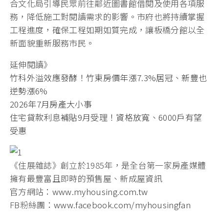
合文化局引導民眾前往鄰近圖書館借閱及使用各項服
務，降低施工對閱讀需求的影響。市府也將持續掌握
工程進度，確保工程如期如質完成，讓板橋分館以全
新面貌重新服務市民。
延伸閱讀》
竹科外溢效應發酵！竹東房價年漲7.3%居冠、新豐也
逆勢漲6%
2026年7月房產大小事
住宅貸款利息補貼9月受理！資格放寬、6000戶有望
受惠
《住展雜誌》創立於1985年，是全台第一家房產媒體
擁有最豐富且即時的預售屋、新成屋資訊
官方網站：
www.myhousing.com.tw
FB粉絲團：
www.facebook.com/myhousingfan