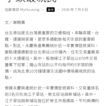
住展雜誌 MyHousing
·
·
2026 年 7 月 6 日
房市
文／謝曉菁
台北車站是北台灣最重要的交通樞紐，串聯高鐵、台
鐵、捷運與客運，是眾多通勤族每天往返的重要節
點。對此，永慶房產集團統計近一年實價登錄資料，
盤點捷運通勤至台北車站10分鐘內、住宅交易量最高
的十大捷運站。其中，板南線江子翠站以470件交易
量奪下冠軍；龍山寺站則以平均每坪約5字頭的房
價，成為北車10分鐘捷運生活圈中價格最親民的站
點。
根據永慶房產統計近一年實價登錄資料，交易量排名
前3名分別為江子翠站、新北投站與新埔站。其中，
江子翠站與新埔站皆位於新北市板橋區，平均房價約