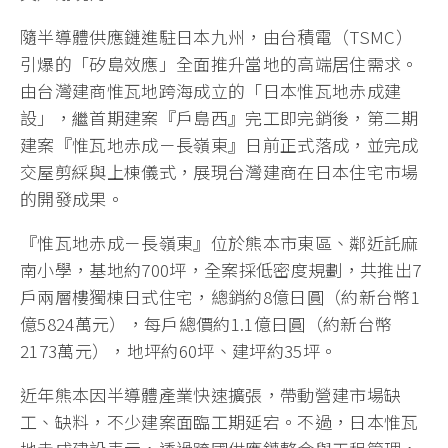
隨半導體供應鏈進駐日本九州，由台積電（TSMC）
引爆的「矽島效應」全面推升當地的高端居住需求。
由台灣建商惟瓦地跨海成立的「日本惟瓦地赤成建
設」，繼首期建案『戶島西』完工即完銷後，第二期
建案『惟瓦地赤成－長嶺東』日前正式落成，並完成
交屋剪綵與上棟儀式，展現台灣建商在日本住宅市場
的開發成果。
『惟瓦地赤成－長嶺東』位於熊本市東區、鄰近託麻
南小學，基地約700坪，全案採低密度規劃，共推出7
戶兩層樓獨棟日式住宅，總銷約8億日圓（約新台幣1
億5824萬元），每戶總價約1.1億日圓（約新台幣
2173萬元），地坪約60坪、建坪約35坪。
近年熊本因半導體產業快速擴張，帶動營建市場缺
工、缺料，不少建案面臨工期延宕。不過，日本惟瓦