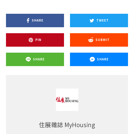
SHARE
TWEET
PIN
SUBMIT
SHARE
SHARE
住展雜誌 MyHousing