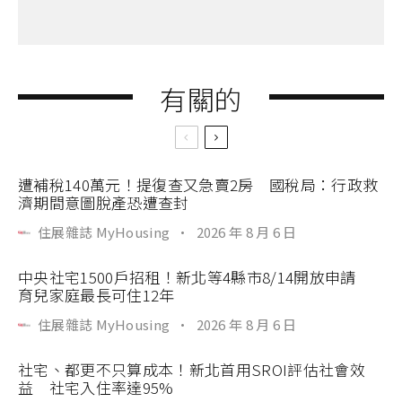
有關的
遭補稅140萬元！提復查又急賣2房 國稅局：行政救
濟期間意圖脫產恐遭查封
住展雜誌 MyHousing
·
2026 年 8 月 6 日
中央社宅1500戶招租！新北等4縣市8/14開放申請
育兒家庭最長可住12年
住展雜誌 MyHousing
·
2026 年 8 月 6 日
社宅、都更不只算成本！新北首用SROI評估社會效
益 社宅入住率達95%