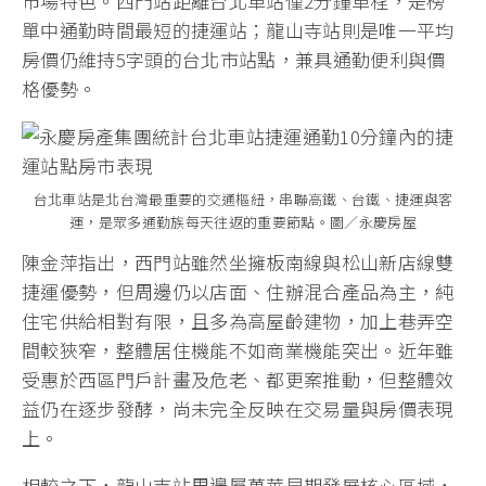
市場特色。西門站距離台北車站僅2分鐘車程，是榜
單中通勤時間最短的捷運站；龍山寺站則是唯一平均
房價仍維持5字頭的台北市站點，兼具通勤便利與價
格優勢。
台北車站是北台灣最重要的交通樞紐，串聯高鐵、台鐵、捷運與客
運，是眾多通勤族每天往返的重要節點。圖／永慶房屋
陳金萍指出，西門站雖然坐擁板南線與松山新店線雙
捷運優勢，但周邊仍以店面、住辦混合產品為主，純
住宅供給相對有限，且多為高屋齡建物，加上巷弄空
間較狹窄，整體居住機能不如商業機能突出。近年雖
受惠於西區門戶計畫及危老、都更案推動，但整體效
益仍在逐步發酵，尚未完全反映在交易量與房價表現
上。
相較之下，龍山寺站周邊屬萬華早期發展核心區域，