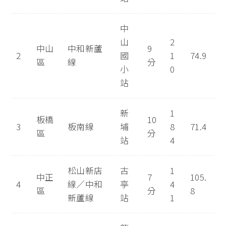
中
山
2
中山
中和新蘆
9
2
國
1
74.9
區
線
分
小
0
站
新
1
板橋
10
3
板南線
埔
8
71.4
區
分
站
4
松山新店
古
1
中正
7
105.
4
線／中和
亭
4
區
分
8
新蘆線
站
1