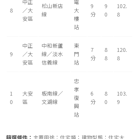
中正
電
松山新店
9
9
102.
8
／大
大
線
分
0
8
安區
樓
站
中正
中和新蘆
東
7
8
120.
9
／大
線／淡水
門
分
8
8
安區
信義線
站
忠
孝
1
大安
板南線／
6
8
103.
復
0
區
文湖線
分
0
9
興
站
篩選條件：
主要用途：住宅類；建物型態：住宅大