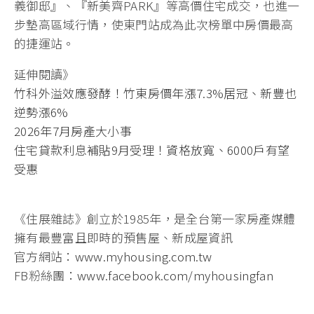
義御邸』、『新美齊PARK』等高價住宅成交，也進一
步墊高區域行情，使東門站成為此次榜單中房價最高
的捷運站。
延伸閱讀》
竹科外溢效應發酵！竹東房價年漲7.3%居冠、新豐也
逆勢漲6%
2026年7月房產大小事
住宅貸款利息補貼9月受理！資格放寬、6000戶有望
受惠
《住展雜誌》創立於1985年，是全台第一家房產媒體
擁有最豐富且即時的預售屋、新成屋資訊
官方網站：
www.myhousing.com.tw
FB粉絲團：
www.facebook.com/myhousingfan