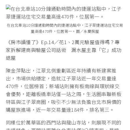
在台北車站10分鐘通勤時間內的捷運站點中，江子翠捷運站住宅交易
量高達470件，位居第一。圖／永慶房屋
《房市讀懂了》Ep.14／花1、2萬元驗屋值得嗎？專
家拆解建商與驗屋公司話術 漏水屋主靠「它」成功
退屋
陳金萍點出，江翠北側重劃區近年持續有新建案推
出，市場供給穩定，造就江子翠站近一年交易量達
470件，位居榜首；新埔站則擁有板南線與環狀線交
會優勢，距離板橋車站僅一站之隔，生活圈串聯新板
特區與江子翠商圈，吸引不少無法負擔台北市房價的
購屋族進場，近一年交易量達184件，排名第三。
同樣位於萬華區的西門站與龍山寺站，則展現不同的