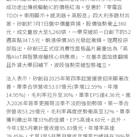
成功走出傳統驅動IC的價格紅海。受惠於「零電容
TDDI＋車用顯示＋感測器＋高股息」四大利多題材共
振，矽創於7月7日盤中價量齊揚，股價強勢衝上360
元，成交量放大至5,260張，一舉突破前一日創下的52
週高點347.5元，朝漲停價365元發起衝鋒。理周投研
部指出，矽創已正式從消費性面板晶片廠重估為「高
階AIoT與智慧座艙核心供應商」，在基本面加速翻揚
且外資大舉回補下，波段強勢突破型態確立。
法人表示，矽創自2025年第四季起營運便迎來顯著改
善，單季合併營收53.07億元(季增12.59%、年增
14.95%)，毛利率拉升至30%，單季EPS達4.36元。進
入2026年首季更展現淡季不淡的強勁勢頭，第一季合
併營收53.29億元，毛利率再度逆勢衝高至32%，單季
獲利繳出年增33%的佳績，EPS高達4.60元。此外，
今年1至5月累計營收達95.83億元，年增率高達
29.45%，尤其3至5月單月營收年增率均維持在29%至