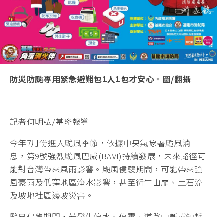
防災防颱專用緊急避難包1人1包才安心。圖/翻攝
記者何明弘/基隆報導
今年7月份進入颱風季節，依據中央氣象署颱風消
息，第9號強烈颱風巴威(BAVI)持續發展，未來路徑可
能對台灣帶來風雨影響。颱風侵襲期間，可能帶來強
風豪雨及低窪地區淹水影響，甚至衍生山崩、土石流
及坡地社區邊坡災害。
颱風侵襲期間，若發生停水、停電、道路中斷或短暫