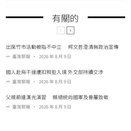
有關的
出席竹市活動被指不中立 柯文哲澄清無政治宣傳
臺灣郵報
·
2026 年 8 月 9 日
國人赴烏干達遭扣照拒入境 外交部持續交涉
臺灣郵報
·
2026 年 8 月 9 日
父親節逢漢光演習 賴總統向國軍及眷屬致敬
臺灣郵報
·
2026 年 8 月 9 日