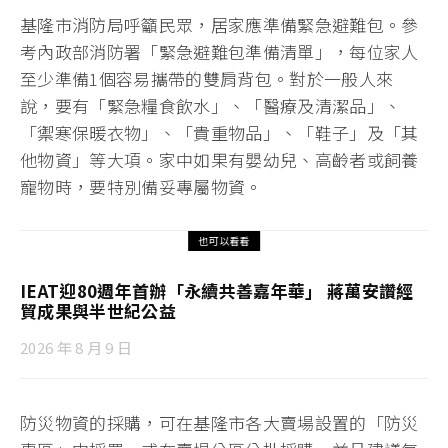
基隆市消防局呼籲民眾，居家應準備緊急避難包。參
考內政部消防署「緊急避難包準備清單」，每位家人
至少準備1個容易攜帶的雙肩背包。對於一般人來
說，要有「緊急糧食飲水」、「醫療及清潔品」、
「禦寒保暖衣物」、「貴重物品」、「鞋子」及「其
他物資」等大項。家中如果有嬰幼兒、高齡者或飼養
寵物時，要特別備妥專屬物資。
也可以看看
IEAT迎80週年首辦「永續共善嘉年華」 蔣萬安讚經
貿成果與半世紀公益
2026 年 8 月 9 日
防災物資的採購，可在基隆市各大賣場設置的「防災