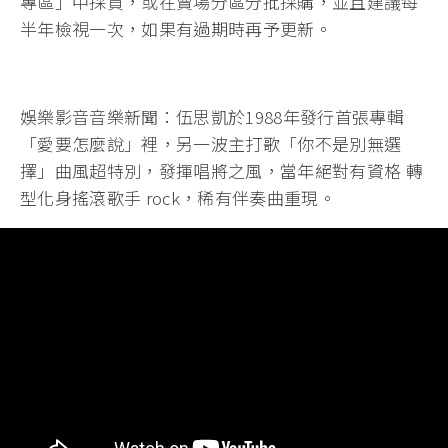
專區」中採買，或在賣場分區分批採購，並且建議每
半年檢視一次，如果有過期時再予更新。
娛樂影音音樂新聞：伍思凱於1988年發行首張專輯
「愛要怎麼說」裡，另一波主打歌「你不是別無選
擇」曲風超特別，發揮唱將之風，當年絕對有資格 轉
型化身搖滾歌手 rock，稀有伴奏曲重現。