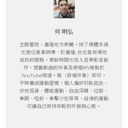
何 明弘
主跑警政、基隆地方新聞。除了媒體本身
也是位推拿師傅，於基隆-台北皆有場地
或到府服務，業餘時間也投入音樂影音創
作，懷舊歌曲的伴奏及原唱MV後製於
YouTube頻道。搜（奇倫伴奏）即可。
平時養成運動習慣，個人偏好仰臥起坐、
伏地挺身、體能運動、自由深蹲、拉筋、
拳踢、啞鈴、拳擊沙包等等，自律的運動
可讓自己保持年輕的外貌與心態。