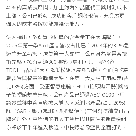
40%的高成長區間，加上海內外晶圓代工與封測成本
上漲，公司已於4月成功對客戶調漲報價，充分展現
強大的成本轉嫁與龍頭議價能力。
法人指出，矽創營收結構的含金量正在大幅躍升，
2026年第一季AIoT產品營收占比已自2024年的31%急
速拉升至47%，成為第一大支柱。公司身為零電容技
術先驅，擁有超過300項核心專利，其「零電容
TDDI」晶片能大幅降低模組厚度與功耗，全面通吃穿
戴裝置與智慧物聯網大餅。在第二大支柱車用顯示(占
比13%)方面，受惠智慧座艙、HUD(抬頭顯示器)與電
子後視鏡規格升級，公司產品已通過AEC-Q100車用
認證並獲中系車廠擴大導入。感測器產品(占比20%)
除了SAR、壓力感測器與胎壓偵測(TPMS)持續交付品
牌客戶外，高單價的航太工業用IMU慣性陀螺儀模組
亦將於下半年進入驗證，中長線想像空間全面打開。