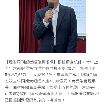
【理財周刊記者顏瓊真報導】根據調查統計，今年上
半年六都的預售市場推案戶數不到3萬戶，較去年同
期4萬7,657戶，大減39.3%、年減近四成；總銷金額
也較去年同期大幅縮水逾4,000億元。商總榮譽理事
長、鄉林集團董事長賴正鎰提出五個觀點，建議央行
可考慮Q3起「讓水龍頭再開大些」，讓軟著陸的房地
產慢慢回到健康有序的市場機制。