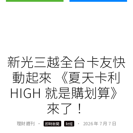
新光三越全台卡友快
動起來 《夏天卡利
HIGH 就是購划算》
來了！
理財週刊
·
·
2026 年 7 月 7 日
即時新聞
財經