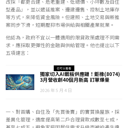
改採「都更合建、危老重建、低總價、小坪數及自住
型產品」，並以遞延推案、邊建邊售、控制土地庫存
等方式，來降低資金風險。但建照、土地交易與新推
案同步下滑，短期壓抑市場供給與相關產業就業。
他認為，政府不宜以一體適用的限貸政策處理不同需
求，應採取更彈性的金融與供給管理。他也提出以下
五項建言：
也可以看看
獨家切入AI載板供應鏈！鉅橡(8074)
3月營收創40個月新高 訂單爆量
2026 年 5 月 4 日
一、對首購、自住及「先買後賣」的實質換屋族，採
差異化管理，適度提高第二戶合理貸款成數至七成，
甚至七成五，避免家庭因居住需求升級而被迫產生違