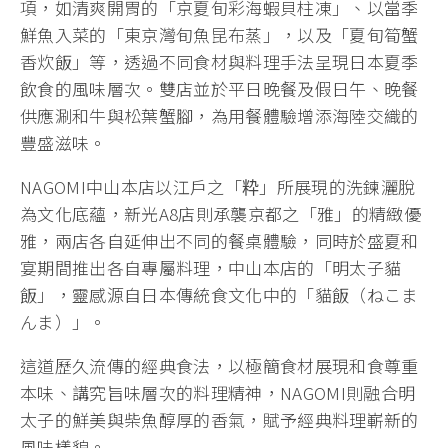
項，如清爽開胃的「京夏旬彩海蝦貝柱凍」、以當季
鮮魚入菜的「東京灣旬魚昆布蒸」，以及「夏旬筍蟹
香炊飯」等，透過不同食材與料理手法呈現日本夏季
飲食的風味層次。雙店並於平日晚餐及假日午、晚餐
供應涮和牛與松葉蟹腳，為用餐體驗增添海陸交織的
豐盛滋味。
NAGOMI中山本店以江戶之「粋」所展現的洗鍊灑脫
為文化底蘊，新光A8店則承襲京都之「雅」的精緻優
雅，兩店各自延伸出不同的餐桌體驗，同時於盛夏和
宴期間推出各自專屬料理，中山本店的「明太子貓
飯」，靈感源自日本傳統食文化中的「貓飯（ねこま
んま）」。
這道歷久流傳的經典食法，以極簡食材展現和食尊重
本味、講究旨味層次的料理精神，NAGOMI則融合明
太子的鮮美與柴魚醇厚的香氣，賦予經典料理嶄新的
風味樣貌。