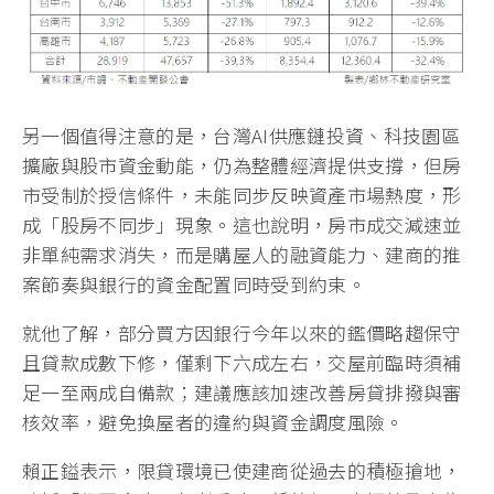
另一個值得注意的是，台灣AI供應鏈投資、科技園區
擴廠與股市資金動能，仍為整體經濟提供支撐，但房
市受制於授信條件，未能同步反映資產市場熱度，形
成「股房不同步」現象。這也說明，房市成交減速並
非單純需求消失，而是購屋人的融資能力、建商的推
案節奏與銀行的資金配置同時受到約束。
就他了解，部分買方因銀行今年以來的鑑價略趨保守
且貸款成數下修，僅剩下六成左右，交屋前臨時須補
足一至兩成自備款；建議應該加速改善房貸排撥與審
核效率，避免換屋者的違約與資金調度風險。
賴正鎰表示，限貸環境已使建商從過去的積極搶地，