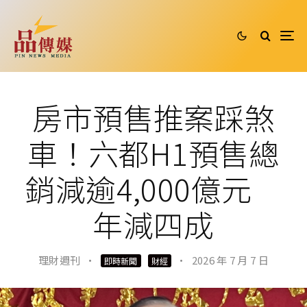
房市預售推案踩煞
車！六都H1預售總
銷減逾4,000億元
年減四成
理財週刊
·
·
2026 年 7 月 7 日
即時新聞
財經