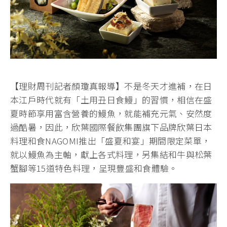
【理財周刊記者顏瓊真報導】不是冬天才進補，在日
本江戶時代就有「土用丑日食鰻」的習慣，相信在盛
夏時節享用富含營養的鰻魚，就能補充元氣、安然度
過酷暑，因此，欣葉國際餐飲集團旗下品牌欣葉日本
料理和食NAGOMI推出「盛夏和宴」期間限定菜單，
就以鰻魚為主軸，獻上各式料理，另集結和牛與松葉
蟹腳等15道特色料理，呈現豐盛和食體驗。