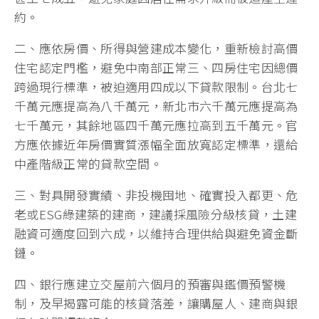
約。
二、應依房價、所得與營建成本變化，重新檢討高價
住宅認定門檻，避免中南部正常三、四房住宅因總價
跨過現行標準，被迫適用四成以下貸款限制。台北七
千萬元應提高為八千萬元，新北市六千萬元應提高為
七千萬元，其餘地區四千萬元應拉高到五千萬元。官
方應依據近年房價實質漲幅全面放寬認定標準，還給
中產階級正常的貸款空間。
三、對具開發實績、非投機囤地、確實投入都更、危
老或ESG綠建築的建商，建議採風險分級核貸，土建
融資可適度回到六成，以維持合理供給與避免資金斷
鏈。
四、銀行應建立交屋前六個月的預審與鑑價預警機
制，及早揭露可能的核貸落差，讓購屋人、建商與銀