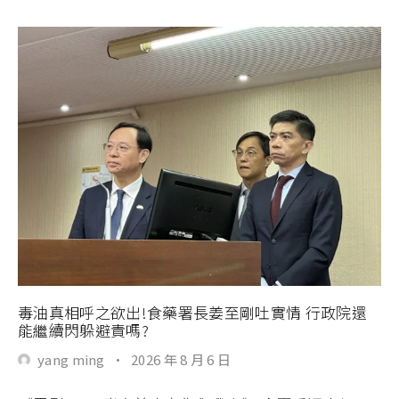
毒油真相呼之欲出!食藥署長姜至剛吐實情 行政院還
能繼續閃躲避責嗎?
yang ming
·
2026 年 8 月 6 日