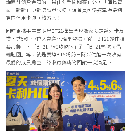
詢累計消費金額的「最佳划手闖關賽」外，「購物管
家－新新」更新增試算服務，讓會員可快速掌握最划
算的信用卡與回饋方案！
同時更攜手宇宙明星BT21推出全球獨家限定系列卡友
禮，共5款、7位人氣角色輪番登場，從「BT21證件照
套吊飾」、「BT21 PVC收納包」到「BT21棒球玩偶
鑰匙圈」等，就是要讓BTS粉絲－阿米們能一次收藏
最愛的成員角色，讓收藏與購物回饋一次滿足。