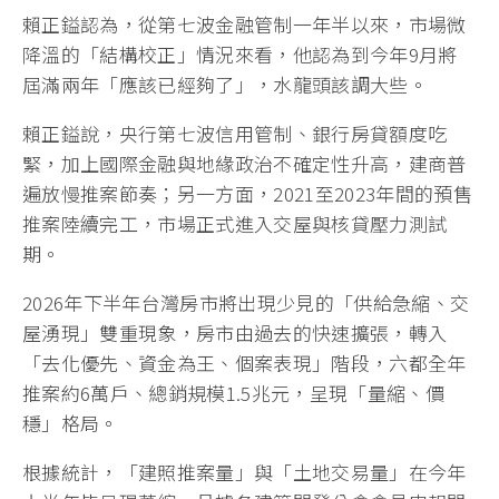
賴正鎰認為，從第七波金融管制一年半以來，市場微
降溫的「結構校正」情況來看，他認為到今年9月將
屆滿兩年「應該已經夠了」，水龍頭該調大些。
賴正鎰說，央行第七波信用管制、銀行房貸額度吃
緊，加上國際金融與地緣政治不確定性升高，建商普
遍放慢推案節奏；另一方面，2021至2023年間的預售
推案陸續完工，市場正式進入交屋與核貸壓力測試
期。
2026年下半年台灣房市將出現少見的「供給急縮、交
屋湧現」雙重現象，房市由過去的快速擴張，轉入
「去化優先、資金為王、個案表現」階段，六都全年
推案約6萬戶、總銷規模1.5兆元，呈現「量縮、價
穩」格局。
根據統計，「建照推案量」與「土地交易量」在今年