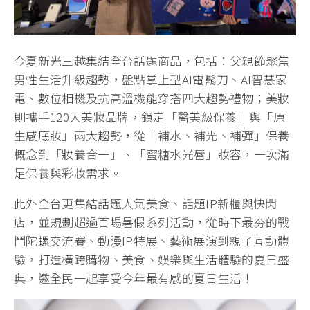
今夏新光三越集結全台話題商品，包括：父親節聚焦
男性生活升級趨勢，盤點掌上型AI電鬍刀、AI智慧家
電、數位相機及抗高溫機能穿搭四大趨勢禮物；美妝
則攜手120大美妝品牌，鎖定「醫美級保養」與「原
生感底妝」兩大趨勢，從「補水、補光、補彈」保養
概念到「妝養合一」、「蜜糖水光唇」妝容，一次滿
足保養與彩妝需求。
此外全台更集結話題人氣美食、話題IP新櫃與快閃
店，並規劃超過百場暑假系列活動，從時下最夯的戰
鬥陀螺交流賽、動漫IP特展、藝術展演到親子互動體
驗，打造橫跨購物、美食、娛樂與生活體驗的夏日盛
典，邀全民一起享受今年最有感的夏日生活！