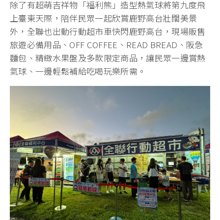
【理財周刊記者顏瓊真報導】年度最受矚目的夏季盛
事「2026臺灣國際熱氣球嘉年華」，自即日起至
8/20，於臺東鹿野高台盛大登場，身為全民超市的全
聯今年也不缺席！
除了有超萌吉祥物「福利熊」造型熱氣球將第九度飛
上臺東天際，陪伴民眾一起欣賞鹿野高台壯闊美景
外，全聯也出動行動超市車快閃鹿野高台，現場販售
旅遊必備用品、OFF COFFEE、READ BREAD、阪急
麵包、精緻水果盤及多款限定商品，讓民眾一邊賞熱
氣球、一邊輕鬆補給吃喝玩樂所需。