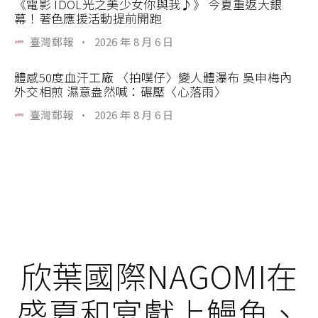
《電影 IDOL光之美少女你與我♪》 今夏重返大銀
幕！著色應援活動提前開跑
臺灣郵報
·
2026 年 8 月 6 日
體感50度血汗工廠 〈拍噗仔〉變人體瀑布 吳申梅內
外交相煎 濕意盎然喊：碾壓〈心落雨〉
臺灣郵報
·
2026 年 8 月 6 日
欣葉國際NAGOMI在
盛夏和宴獻上鰻魚、