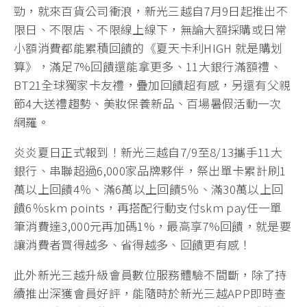
勁，就來百貨公司衝浪，新光三越自7月9日起推出不
限日、不限店、不限線上線下，無論大額採購或日常
小額消費都能累積回饋的《夏天卡利HIGH 就是購划
算》，滿足7%回饋還能拿更多、11大銀行滿額禮、
BT21全球獨家卡友禮，疊加回饋超有感，另還有父親
節4大送禮趨勢、美妝保養新品、百場暑假活動一次
網羅。
炎炎夏日正式報到！新光三越自7/9至8/13攜手11大
銀行、串聯超過6,000家品牌夥伴，祭出單卡累計刷1
萬以上回饋4％、滿6萬以上回饋5％、滿30萬以上回
饋6％skm points，再搭配行動支付skm pay任一單
筆消費達3,000元再加碼1%，最高享7%回饋，就是要
讓消費者買得越多、省得越多、回饋更有感！
此外新光三越升級會員數位服務體驗不間斷，除了持
續推出深獲會員好評，能隨時於新光三越APP即時查