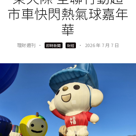
市車快閃熱氣球嘉年
華
理財週刊
·
·
2026 年 7 月 7 日
即時新聞
財經