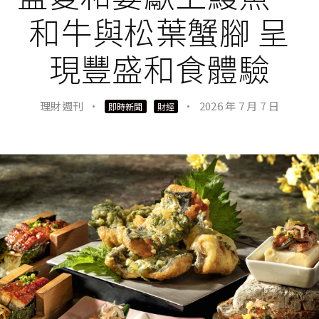
和牛與松葉蟹腳 呈
現豐盛和食體驗
理財週刊
·
·
2026 年 7 月 7 日
即時新聞
財經