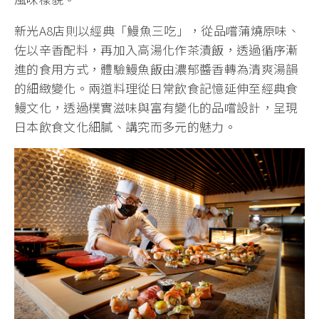
新光A8店則以經典「鰻魚三吃」，從品嚐蒲燒原味、
佐以辛香配料，再加入高湯化作茶漬飯，透過循序漸
進的食用方式，體驗鰻魚飯由濃郁醬香轉為清爽湯韻
的細緻變化。兩道料理從日常飲食記憶延伸至經典食
鰻文化，透過樸實滋味與富有變化的品嚐設計，呈現
日本飲食文化細膩、講究而多元的魅力。