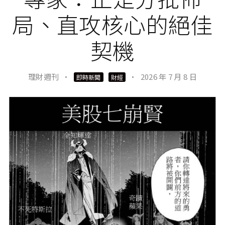
局、直攻核心的絕佳
契機
理財週刊
·
·
2026 年 7 月 8 日
即時新聞
財經