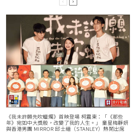
《我未許願先吹蠟燭》首映登場 柯震東：「《那些
年》宛如中大獎般，改變了我的人生。」 童星梅靜妍
與香港男團 MIRROR 邱士縉（STANLEY）熱鬧出席