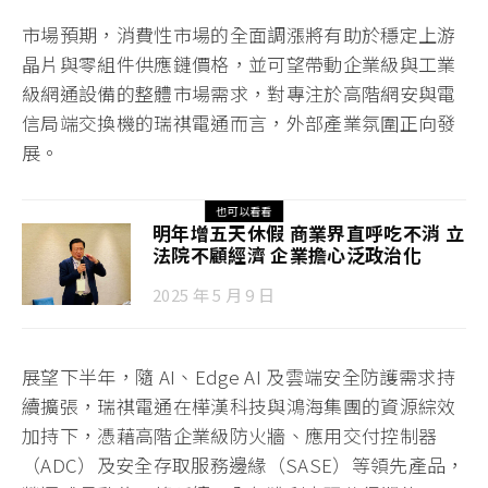
市場預期，消費性市場的全面調漲將有助於穩定上游
晶片與零組件供應鏈價格，並可望帶動企業級與工業
級網通設備的整體市場需求，對專注於高階網安與電
信局端交換機的瑞祺電通而言，外部產業氛圍正向發
展。
也可以看看
明年增五天休假 商業界直呼吃不消 立
法院不顧經濟 企業擔心泛政治化
2025 年 5 月 9 日
展望下半年，隨 AI、Edge AI 及雲端安全防護需求持
續擴張，瑞祺電通在樺漢科技與鴻海集團的資源綜效
加持下，憑藉高階企業級防火牆、應用交付控制器
（ADC）及安全存取服務邊緣（SASE）等領先產品，