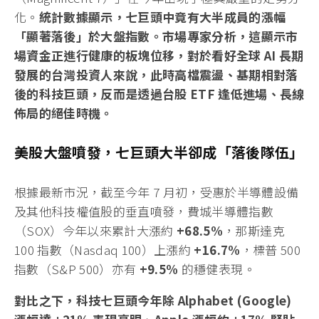
化。
統計數據顯示，七巨頭中竟有大半成員的漲幅
「顯著落後」於大盤指數。市場專家分析，這顯示市
場資金正進行健康的板塊位移，對於看好全球 AI 長期
發展的台灣投資人來說，此時高檔震盪、基期相對落
後的科技巨頭，反而是透過台股 ETF 逢低進場、長線
佈局的絕佳時機。
美股大盤噴發，七巨頭大半卻成「落後隊伍」
根據最新市況，截至今年 7 月初，受惠於半導體設備
及其他科技權值股的垂直噴發，
費城半導體指數
（SOX）今年以來累計大漲約
+68.5%
，那斯達克
100 指數（Nasdaq 100）上漲約
+16.7%
，標普 500
指數（S&P 500）亦有
+9.5%
的穩健表現。
對比之下，科技七巨頭今年除
Alphabet (Google)