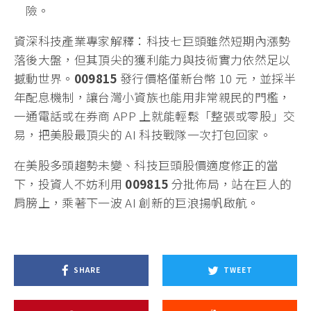
險。
資深科技產業專家解釋：科技七巨頭雖然短期內漲勢
落後大盤，但其頂尖的獲利能力與技術實力依然足以
撼動世界。
009815
發行價格僅新台幣 10 元，並採半
年配息機制，讓台灣小資族也能用非常親民的門檻，
一通電話或在券商 APP 上就能輕鬆「整張或零股」交
易，把美股最頂尖的 AI 科技戰隊一次打包回家。
在美股多頭趨勢未變、科技巨頭股價適度修正的當
下，投資人不妨利用
009815
分批佈局，站在巨人的
肩膀上，乘著下一波 AI 創新的巨浪揚帆啟航。
SHARE
TWEET