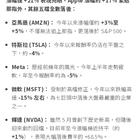
漲幅達
+21%
表現亮眼、
Apple
漲幅約
+17%
緊貼
那指外，其餘五檔全數落後：
亞馬遜 (AMZN)：
今年以來漲幅僅約
+3%至
+5%
，不僅無法追上那指，更落後於 S&P 500。
特斯拉 (TSLA)：
今年以來報酬率仍活在平盤之
下，約
-4%
。
Meta：
歷經前幾年的風光，今年上半年走勢疲
軟，年至今報酬率約為
-5%
。
微軟 (MSFT)：
受制於高檔修正，今年以來跌幅高
達
-15% 左右
，為七巨頭中落後大盤最嚴重的企業
之一。
輝達 (NVDA)：
雖然 5 月曾創下歷史新高，但隨後
迎來劇烈回檔，目前年至今漲幅幾近持平（約
+1%
），表現大幅落後費半的 +68.5%。