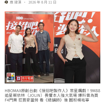
應 瑋漢
·
2026 年 8 月 11 日
HBOMAX原創台劇《接招吧製作人》眾星飆戲！9M88
追星蔡依林（JOLIN）畏懼本人強大氣場 爆料曾為買
F4門票 狂買麥當勞 看《總舖師》後 圈粉楊祐寧