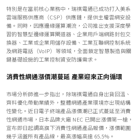
特別是在當前核心業務中，瑞祺電通已成功打入美系
雲端服務供應商（CSP）供應鏈，提供主權雲網安設
備。同時，因應邊緣運算潮流，公司推出支援深度學
習的智慧型邊緣運算閘道器、企業用戶端網路封包交
換器、工業或企業用儲存設備、工業互聯網控制系統
及網路電話（VoIP）等領域，全面鎖定智慧製造與關
鍵基礎設施的工業控制資安防護需求。
消費性網通漲價潮蔓延 產業迎來正向循環
市場分析師進一步指出，除瑞祺電通自身出貨回溫、
齊料優化帶動業績外，整體網通產業環境亦出現結構
性變化。近日電子終端產品漲價潮已正式蔓延至消費
性網通市場，日本品牌大廠 NEC 已開出漲價第一槍，
宣布即日起調高旗下消費性網通產品報價，漲價範圍
幾乎涵蓋所有產品線，最高漲幅高達 65.5%。