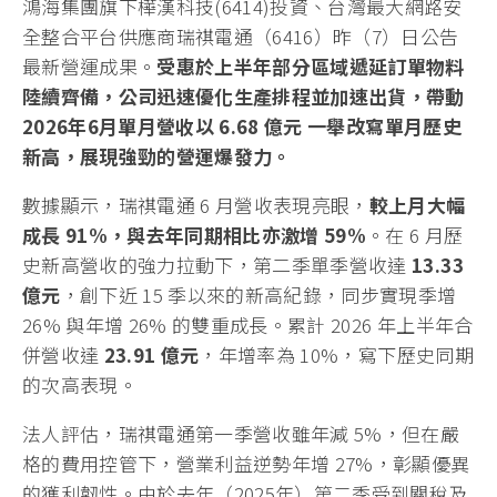
鴻海集團旗下樺漢科技(6414)投資、台灣最大網路安
全整合平台供應商瑞祺電通（6416）昨（7）日公告
最新營運成果。
受惠於上半年部分區域遞延訂單物料
陸續齊備，公司迅速優化生產排程並加速出貨，帶動
2026年6月單月營收以
6.68 億元
一舉改寫單月歷史
新高，展現強勁的營運爆發力。
數據顯示，瑞祺電通 6 月營收表現亮眼，
較上月大幅
成長 91%，與去年同期相比亦激增 59%
。在 6 月歷
史新高營收的強力拉動下，第二季單季營收達
13.33
億元
，創下近 15 季以來的新高紀錄，同步實現季增
26% 與年增 26% 的雙重成長。累計 2026 年上半年合
併營收達
23.91 億元
，年增率為 10%，寫下歷史同期
的次高表現。
法人評估，瑞祺電通第一季營收雖年減 5%，但在嚴
格的費用控管下，營業利益逆勢年增 27%，彰顯優異
的獲利韌性。由於去年（2025年）第二季受到關稅及