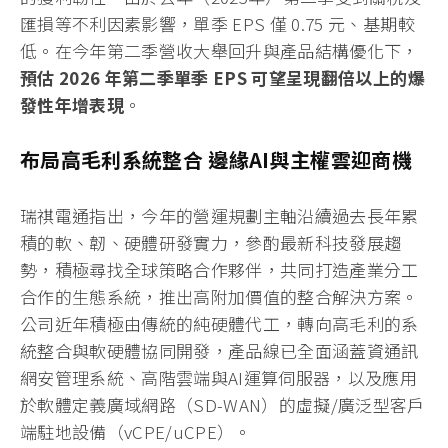
匯損等不利因素影響，單季 EPS 僅 0.75 元、基期較
低。在今年第二季營收大舉回升與產品結構優化下，
預估 2026 年第二季單季 EPS 可望呈現翻倍以上的爆
發性年增表現
。
布局高毛利系統整合 邊緣AI與主權雲迎商機
瑞祺電通指出，今年的營運規劃主軸沿續過去長年累
積的軟、韌、硬體研發實力，參酌最新科技發展趨
勢，積極尋找全球策略合作夥伴，共同打造產業分工
合作的生態系統，推出高附加價值的整合解決方案。
公司近年積極由傳統的純硬體代工，轉向高毛利的系
統整合與軟硬體協同開發，產品線已全面涵蓋資通訊
網安管理系統、高階雲端與AI運算伺服器，以及應用
於軟體定義廣域網路（SD-WAN）的虛擬/廣泛型客戶
端駐地設備（vCPE/uCPE）。