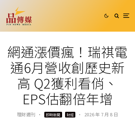
網通漲價瘋！瑞祺電
通6月營收創歷史新
高 Q2獲利看俏、
EPS估翻倍年增
理財週刊
·
·
2026 年 7 月 8 日
即時新聞
財經