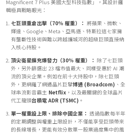
Magnificent 7 Plus 美國大型科技指數」，其設計邏
輯極具戰略眼光：
七巨頭重倉出擊（70% 權重）：
將蘋果、微軟、
輝達、Google、Meta、亞馬遜、特斯拉這七家擁
有壟斷性技術與難以跨越護城河的超級巨頭直接納
入核心持股。
頂尖衛星擴充爆發力（30% 權重）：
除了七巨頭
外，另外篩選出 23 檔市值最大、同樣受惠於 AI 潮
流的頂尖企業。例如在前十大持股中，除七巨頭
外，更網羅了網通晶片巨擘
博通 (Broadcom)
、全
球串流影音霸主
Netflix
，以及最關鍵的全球晶片
代工龍頭
台積電 ADR (TSMC)
。
單一權重設上限、排除中國企業：
透過指數每半年
的定期調整與權重上限設計，不僅能享受巨頭帶來
的長線增長，更能有效分散單一股票過度集中的風