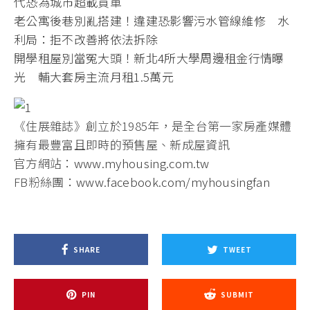
代恐為城市超載買單
老公寓後巷別亂搭建！違建恐影響污水管線維修 水
利局：拒不改善將依法拆除
開學租屋別當冤大頭！新北4所大學周邊租金行情曝
光 輔大套房主流月租1.5萬元
《住展雜誌》創立於1985年，是全台第一家房產媒體
擁有最豐富且即時的預售屋、新成屋資訊
官方網站：
www.myhousing.com.tw
FB粉絲團：
www.facebook.com/myhousingfan
SHARE
TWEET
PIN
SUBMIT