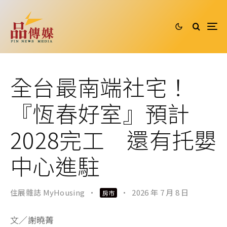
全台最南端社宅！
『恆春好室』預計
2028完工 還有托嬰
中心進駐
住展雜誌 MyHousing
·
·
2026 年 7 月 8 日
房市
文／謝曉菁