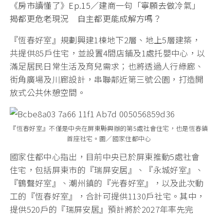
《房市讀懂了》Ep.15／建商一句「寧願去做冷氣」
揭都更危老現況 自主都更能成解方嗎？
『恆春好室』規劃興建1棟地下2層、地上5層建築，
共提供85戶住宅，並設置4間店鋪及1處托嬰中心，以
滿足居民日常生活及育兒需求；也將透過人行綠廊、
街角廣場及川廊設計，串聯鄰近第三號公園，打造開
放式公共休憩空間。
『恆春好室』不僅是中央在屏東縣興辦的第5處社會住宅，也是恆春鎮
首座社宅。圖／國家住都中心
國家住都中心指出，目前中央已於屏東推動5處社會
住宅，包括屏東市的『瑞屏安居』、『永城好室』、
『鶴聲好室』、潮州鎮的『光春好室』，以及此次動
工的『恆春好室』，合計可提供1130戶社宅。其中，
提供520戶的『瑞屏安居』預計將於2027年率先完