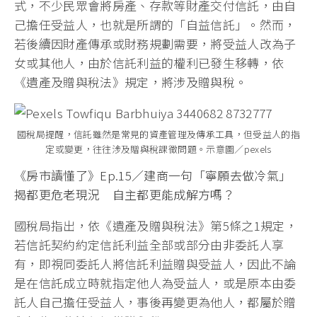
式，不少民眾會將房產、存款等財產交付信託，由自
己擔任受益人，也就是所謂的「自益信託」。然而，
若後續因財產傳承或財務規劃需要，將受益人改為子
女或其他人，由於信託利益的權利已發生移轉，依
《遺產及贈與稅法》規定，將涉及贈與稅。
國稅局提醒，信託雖然是常見的資產管理及傳承工具，但受益人的指
定或變更，往往涉及贈與稅課徵問題。示意圖／pexels
《房市讀懂了》Ep.15／建商一句「寧願去做冷氣」
揭都更危老現況 自主都更能成解方嗎？
國稅局指出，依《遺產及贈與稅法》第5條之1規定，
若信託契約約定信託利益全部或部分由非委託人享
有，即視同委託人將信託利益贈與受益人，因此不論
是在信託成立時就指定他人為受益人，或是原本由委
託人自己擔任受益人，事後再變更為他人，都屬於贈