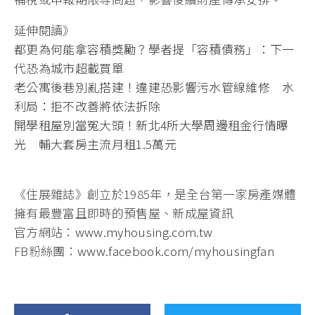
延伸閱讀》
都更為何能拿容積獎勵？學者提「容積債務」：下一
代恐為城市超載買單
老公寓後巷別亂搭建！違建恐影響污水管線維修 水
利局：拒不改善將依法拆除
開學租屋別當冤大頭！新北4所大學周邊租金行情曝
光 輔大套房主流月租1.5萬元
《住展雜誌》創立於1985年，是全台第一家房產媒體
擁有最豐富且即時的預售屋、新成屋資訊
官方網站：
www.myhousing.com.tw
FB粉絲團：
www.facebook.com/myhousingfan