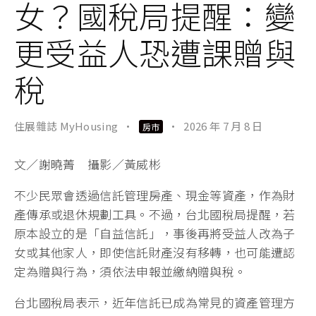
女？國稅局提醒：變
更受益人恐遭課贈與
稅
住展雜誌 MyHousing
·
·
2026 年 7 月 8 日
房市
文／謝曉菁 攝影／黃威彬
不少民眾會透過信託管理房產、現金等資產，作為財
產傳承或退休規劃工具。不過，台北國稅局提醒，若
原本設立的是「自益信託」，事後再將受益人改為子
女或其他家人，即使信託財產沒有移轉，也可能遭認
定為贈與行為，須依法申報並繳納贈與稅。
台北國稅局表示，近年信託已成為常見的資產管理方