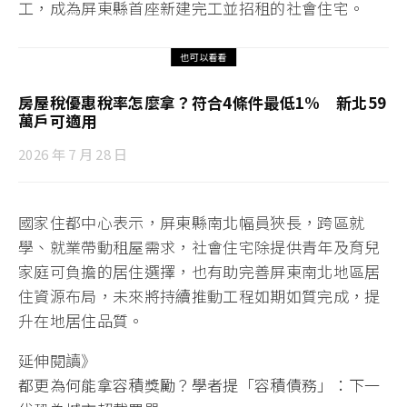
工，成為屏東縣首座新建完工並招租的社會住宅。
也可以看看
房屋稅優惠稅率怎麼拿？符合4條件最低1% 新北59
萬戶可適用
2026 年 7 月 28 日
國家住都中心表示，屏東縣南北幅員狹長，跨區就
學、就業帶動租屋需求，社會住宅除提供青年及育兒
家庭可負擔的居住選擇，也有助完善屏東南北地區居
住資源布局，未來將持續推動工程如期如質完成，提
升在地居住品質。
延伸閱讀》
都更為何能拿容積獎勵？學者提「容積債務」：下一