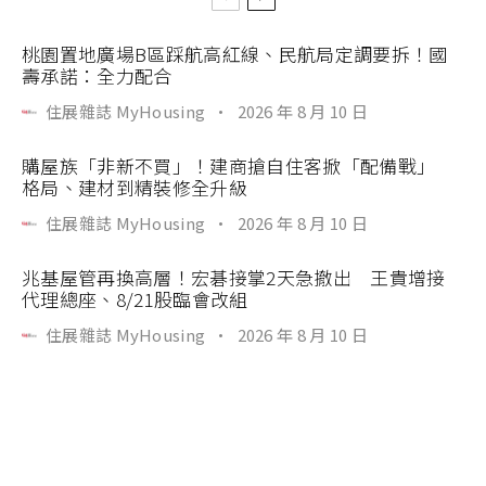
桃園置地廣場B區踩航高紅線、民航局定調要拆！國
壽承諾：全力配合
住展雜誌 MyHousing
·
2026 年 8 月 10 日
購屋族「非新不買」！建商搶自住客掀「配備戰」
格局、建材到精裝修全升級
住展雜誌 MyHousing
·
2026 年 8 月 10 日
兆基屋管再換高層！宏碁接掌2天急撤出 王貴增接
代理總座、8/21股臨會改組
住展雜誌 MyHousing
·
2026 年 8 月 10 日