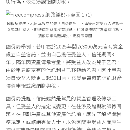
與行為，依法須課徵贈與稅。
國稅局提醒，若原本設立的是「自益信託」，事後再將受益人改為子
女或其他家人，即使信託財產沒有移轉，也可能遭認定為贈與行為，
須依法繳納贈與稅。繳稅示意圖
國稅局舉例，若甲君於2025年間以3000萬元自有資金
設立自益信託，並由自己擔任受益人，信託期間3
年；隔年因資產傳承考量，將受益人改為兒子乙君，
由於甲君原享有的信託利益已移轉給乙君，因此甲君
須自受益人變更日起30日內，依變更當時的信託財產
價值申報並繳納贈與稅。
國稅局提醒，信託雖然是常見的資產管理及傳承工
具，但受益人的指定或變更，往往涉及贈與稅課徵問
題。在規劃房產或其他資產信託前，應先了解相關稅
務規定，或諮詢專業人士，以免因變更受益人而產生
補稅或申報期限等問題，影響後續財產傳承安排。