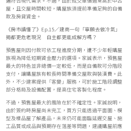
遍符合現代需求。不過，由於成交單價通常高於中古
屋，且交屋時間較短，購屋族須提前準備足夠的自備
款及房貸資金。
《房市讀懂了》Ep.15／建商一句「寧願去做冷氣」
揭都更危老現況 自主都更能成解方嗎？
預售屋則因付款可依工程進度分期，遭不少年輕購屋
族視為降低短期資金壓力的選項。家誠表示，預售屋
最大的特色並非總價一定較低，而是自備款可分階段
支付，讓購屋族有較長時間準備交屋款與裝潢費。此
外，不少建案提供「客變」服務，可於施工階段調整
部分格局及設備配置，提高住宅客製化程度。
不過，預售屋最大的風險在於不確定性。家誠說明，
由於簽約時房屋尚未完工，買方只能透過平面圖、模
型及樣品屋了解產品，未來仍可能面臨延遲交屋、施
工品質或成品與預期存在落差等問題，建議購屋前應