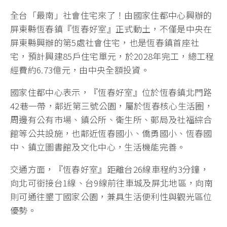
全台「最南」社會住宅來了！由國家住都中心興辦的
屏東縣恆春鎮『恆春好室』正式動土，不僅是中央在
屏東縣興辦的第5處社會住宅，也是恆春鎮首座社
宅，預計興建85戶住宅單元，於2028年完工，總工程
經費約6.73億元，由中央全額投資。
國家住都中心表示，『恆春好室』位於恆春鎮北門路
42巷一帶，鄰近第三號公園，屬於恆春核心生活圈，
周邊有公有市場、鎮公所、衛生所、郵局及社福綜合
館等公共設施，也鄰近恆春國小、僑勇國小、恆春國
中、鎮立圖書館及文化中心，生活機能完善。
交通方面，『恆春好室』距離台26線車程約3分鐘，
向北可銜接台1線、台9線前往車城及屏北地區，向南
則可通往墾丁國家公園，兼具生活便利性與觀光區位
優勢。