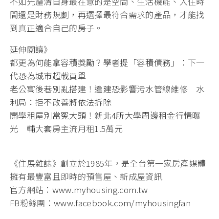
不如先釐清自身最在意的是空間、生活機能、入住時
間還是財務規劃，再選擇最符合需求的產品，才能找
到真正適合自己的房子。
延伸閱讀》
都更為何能拿容積獎勵？學者提「容積債務」：下一
代恐為城市超載買單
老公寓後巷別亂搭建！違建恐影響污水管線維修 水
利局：拒不改善將依法拆除
開學租屋別當冤大頭！新北4所大學周邊租金行情曝
光 輔大套房主流月租1.5萬元
《住展雜誌》創立於1985年，是全台第一家房產媒體
擁有最豐富且即時的預售屋、新成屋資訊
官方網站：
www.myhousing.com.tw
FB粉絲團：
www.facebook.com/myhousingfan