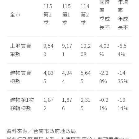
季增
年增
115
115
114
率
率
全市
第2
第1
第2
季成
年成
季
季
季
長率
長率
土地買賣
9,54
9,17
10,2
4.02
-6.5
筆數
0
1
08
%
4%
建物買賣
4,83
4,94
5,64
-2.2
-14.
棟數
5
4
5
0%
35%
建物第1次
1,87
1,87
2,31
-0.2
-19.
移轉棟數
2
6
5
1%
14%
資料來源／台南市政府地政局