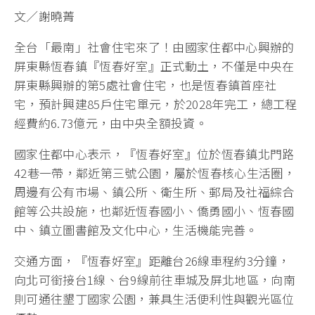
文／謝曉菁
全台「最南」社會住宅來了！由國家住都中心興辦的
屏東縣恆春鎮『恆春好室』正式動土，不僅是中央在
屏東縣興辦的第5處社會住宅，也是恆春鎮首座社
宅，預計興建85戶住宅單元，於2028年完工，總工程
經費約6.73億元，由中央全額投資。
國家住都中心表示，『恆春好室』位於恆春鎮北門路
42巷一帶，鄰近第三號公園，屬於恆春核心生活圈，
周邊有公有市場、鎮公所、衛生所、郵局及社福綜合
館等公共設施，也鄰近恆春國小、僑勇國小、恆春國
中、鎮立圖書館及文化中心，生活機能完善。
交通方面，『恆春好室』距離台26線車程約3分鐘，
向北可銜接台1線、台9線前往車城及屏北地區，向南
則可通往墾丁國家公園，兼具生活便利性與觀光區位