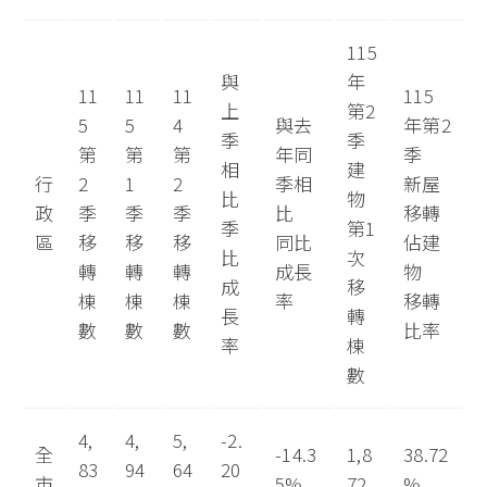
115
與
年
11
11
11
115
上
第2
5
5
4
與去
年第2
季
季
第
第
第
年同
季
相
建
行
2
1
2
季相
新屋
比
物
政
季
季
季
比
移轉
季
第1
區
移
移
移
同比
佔建
比
次
轉
轉
轉
成長
物
成
移
棟
棟
棟
率
移轉
長
轉
數
數
數
比率
率
棟
數
4,
4,
5,
-2.
全
-14.3
1,8
38.72
83
94
64
20
市
5%
72
%