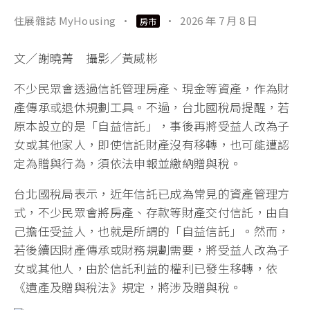
住展雜誌 MyHousing
·
·
2026 年 7 月 8 日
房市
文／謝曉菁 攝影／黃威彬
不少民眾會透過信託管理房產、現金等資產，作為財
產傳承或退休規劃工具。不過，台北國稅局提醒，若
原本設立的是「自益信託」，事後再將受益人改為子
女或其他家人，即使信託財產沒有移轉，也可能遭認
定為贈與行為，須依法申報並繳納贈與稅。
台北國稅局表示，近年信託已成為常見的資產管理方
式，不少民眾會將房產、存款等財產交付信託，由自
己擔任受益人，也就是所謂的「自益信託」。然而，
若後續因財產傳承或財務規劃需要，將受益人改為子
女或其他人，由於信託利益的權利已發生移轉，依
《遺產及贈與稅法》規定，將涉及贈與稅。