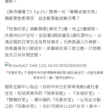
優勢。
《房市讀懂了》Ep.15／建商一句「寧願去做冷氣」
揭都更危老現況 自主都更能成解方嗎？
『恆春好室』規劃興建1棟地下2層、地上5層建築，
共提供85戶住宅，並設置4間店鋪及1處托嬰中心，以
滿足居民日常生活及育兒需求；也將透過人行綠廊、
街角廣場及川廊設計，串聯鄰近第三號公園，打造開
放式公共休憩空間。
『恆春好室』不僅是中央在屏東縣興辦的第5處社會住宅，也是恆春鎮
首座社宅。圖／國家住都中心
國家住都中心指出，目前中央已於屏東推動5處社會
住宅，包括屏東市的『瑞屏安居』、『永城好室』、
『鶴聲好室』、潮州鎮的『光春好室』，以及此次動
工的『恆春好室』，合計可提供1130戶社宅。其中，