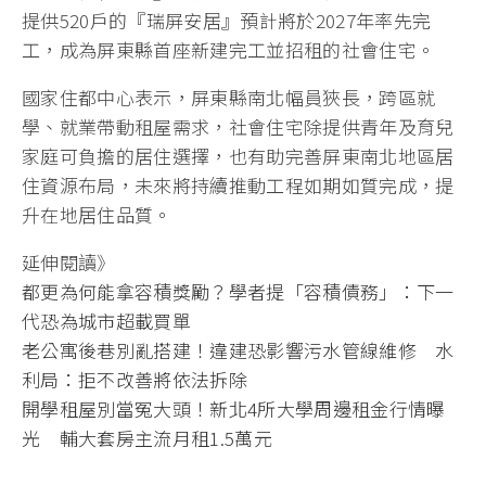
提供520戶的『瑞屏安居』預計將於2027年率先完
工，成為屏東縣首座新建完工並招租的社會住宅。
國家住都中心表示，屏東縣南北幅員狹長，跨區就
學、就業帶動租屋需求，社會住宅除提供青年及育兒
家庭可負擔的居住選擇，也有助完善屏東南北地區居
住資源布局，未來將持續推動工程如期如質完成，提
升在地居住品質。
延伸閱讀》
都更為何能拿容積獎勵？學者提「容積債務」：下一
代恐為城市超載買單
老公寓後巷別亂搭建！違建恐影響污水管線維修 水
利局：拒不改善將依法拆除
開學租屋別當冤大頭！新北4所大學周邊租金行情曝
光 輔大套房主流月租1.5萬元