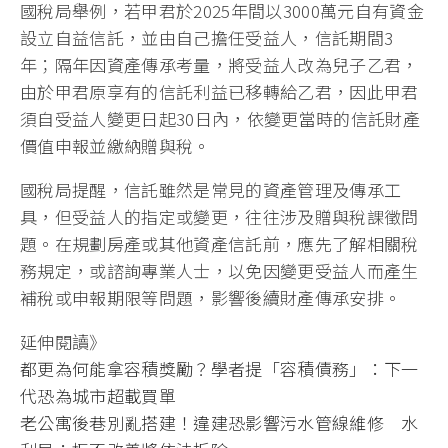
國稅局舉例，若甲君於2025年間以3000萬元自有資金
設立自益信託，並由自己擔任受益人，信託期間3
年；隔年因資產傳承考量，將受益人改為兒子乙君，
由於甲君原享有的信託利益已移轉給乙君，因此甲君
須自受益人變更日起30日內，依變更當時的信託財產
價值申報並繳納贈與稅。
國稅局提醒，信託雖然是常見的資產管理及傳承工
具，但受益人的指定或變更，往往涉及贈與稅課徵問
題。在規劃房產或其他資產信託前，應先了解相關稅
務規定，或諮詢專業人士，以免因變更受益人而產生
補稅或申報期限等問題，影響後續財產傳承安排。
延伸閱讀》
都更為何能拿容積獎勵？學者提「容積債務」：下一
代恐為城市超載買單
老公寓後巷別亂搭建！違建恐影響污水管線維修 水