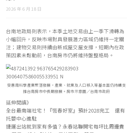
2026 年 6 月 18 日
台南地政局則表示，本季土地交易由上一季下滑轉為
小幅回升，反映市場對具發展潛力區域仍維持一定關
注；建物交易則持續由新成屋交屋支撐，短期內在政
策因素未鬆動前，台南房市仍將維持盤整格局。
受惠南科學產業聚落發展，產業、就業及人口移入等基本面仍持續支
撐台南房市中長期發展。房市示意圖／台南市政府
延伸閱讀》
全台最南端社宅！『恆春好室』預計2028完工 還有
托嬰中心進駐
捷運出站就到家有多值？永春站聯開宅每坪比周邊貴