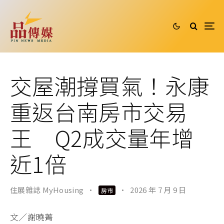
交屋潮撐買氣！永康
重返台南房市交易
王 Q2成交量年增
近1倍
住展雜誌 MyHousing
·
·
2026 年 7 月 9 日
房市
文／謝曉菁