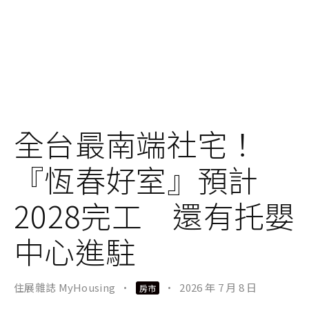
全台最南端社宅！
『恆春好室』預計
2028完工 還有托嬰
中心進駐
住展雜誌 MyHousing
·
·
2026 年 7 月 8 日
房市