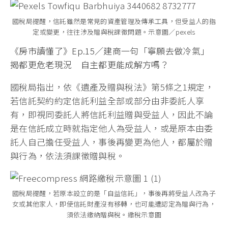
國稅局提醒，信託雖然是常見的資產管理及傳承工具，但受益人的指
定或變更，往往涉及贈與稅課徵問題。示意圖／pexels
《房市讀懂了》Ep.15／建商一句「寧願去做冷氣」
揭都更危老現況 自主都更能成解方嗎？
國稅局指出，依《遺產及贈與稅法》第5條之1規定，
若信託契約約定信託利益全部或部分由非委託人享
有，即視同委託人將信託利益贈與受益人，因此不論
是在信託成立時就指定他人為受益人，或是原本由委
託人自己擔任受益人，事後再變更為他人，都屬於贈
與行為，依法須課徵贈與稅。
國稅局提醒，若原本設立的是「自益信託」，事後再將受益人改為子
女或其他家人，即使信託財產沒有移轉，也可能遭認定為贈與行為，
須依法繳納贈與稅。繳稅示意圖