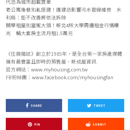
代恐為城市超載買單
老公寓後巷別亂搭建！違建恐影響污水管線維修 水
利局：拒不改善將依法拆除
開學租屋別當冤大頭！新北4所大學周邊租金行情曝
光 輔大套房主流月租1.5萬元
《住展雜誌》創立於1985年，是全台第一家房產媒體
擁有最豐富且即時的預售屋、新成屋資訊
官方網站：
www.myhousing.com.tw
FB粉絲團：
www.facebook.com/myhousingfan
SHARE
TWEET
PIN
SUBMIT