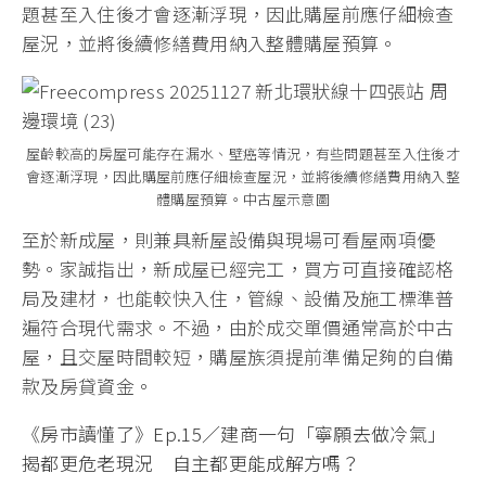
題甚至入住後才會逐漸浮現，因此購屋前應仔細檢查
屋況，並將後續修繕費用納入整體購屋預算。
屋齡較高的房屋可能存在漏水、壁癌等情況，有些問題甚至入住後才
會逐漸浮現，因此購屋前應仔細檢查屋況，並將後續修繕費用納入整
體購屋預算。中古屋示意圖
至於新成屋，則兼具新屋設備與現場可看屋兩項優
勢。家誠指出，新成屋已經完工，買方可直接確認格
局及建材，也能較快入住，管線、設備及施工標準普
遍符合現代需求。不過，由於成交單價通常高於中古
屋，且交屋時間較短，購屋族須提前準備足夠的自備
款及房貸資金。
《房市讀懂了》Ep.15／建商一句「寧願去做冷氣」
揭都更危老現況 自主都更能成解方嗎？