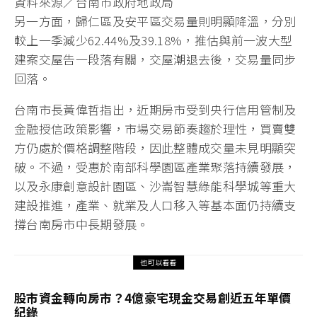
資料來源／台南市政府地政局
另一方面，歸仁區及安平區交易量則明顯降溫，分別
較上一季減少62.44%及39.18%，推估與前一波大型
建案交屋告一段落有關，交屋潮退去後，交易量同步
回落。
台南市長黃偉哲指出，近期房市受到央行信用管制及
金融授信政策影響，市場交易節奏趨於理性，買賣雙
方仍處於價格調整階段，因此整體成交量未見明顯突
破。不過，受惠於南部科學園區產業聚落持續發展，
以及永康創意設計園區、沙崙智慧綠能科學城等重大
建設推進，產業、就業及人口移入等基本面仍持續支
撐台南房市中長期發展。
也可以看看
股市資金轉向房市？4億豪宅現金交易創近五年單價
紀錄