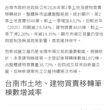
台南市政府地政局公布2026年第2季土地及建物買賣
移轉統計，整體房市延續盤整格局。統計顯示，第2
季土地買賣9540筆，較上一季增加4.02%，但較去年
（2025）同期減少6.54%；建物買賣4835棟，較上一
季下滑2.20%，年減14.35%，顯示市場交易量仍受信
用管制及房貸政策影響，買氣維持保守。
而新成屋交屋仍是支撐市場交易的重要動能。根據統
計，本季建物辦竣第一次登記後移轉棟數達1872棟，
占整體建物買賣量38.72%，近四成交易來自新屋交
屋，反映新建案完工交屋持續挹注市場。
台南市土地、建物買賣移轉筆
棟數增減率