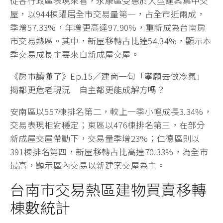
從各行政區表現來看，永康區受惠於大型建案集中交
屋，以944棟躍居全市交易量第一，占全市近兩成，
季增57.33%，年增更高達97.90%，重新成為台南房
市交易熱區。其中，新屋移轉占比達54.34%，顯示本
季交易成長主要來自新成屋交屋。
《房市讀懂了》Ep.15／建商一句「寧願去做冷氣」
揭都更危老現況 自主都更能成解方嗎？
安南區以557棟排名第二，較上一季小幅成長3.34%，
交易表現相對穩定；東區以476棟排名第三，在部分
新成屋交屋帶動下，交易量季增23%；仁德區則以
391棟排名第四，新屋移轉占比高達70.33%，為全市
最高，顯示區內交易以新建案交屋為主。
台南市交易熱區建物買賣移轉
棟數統計