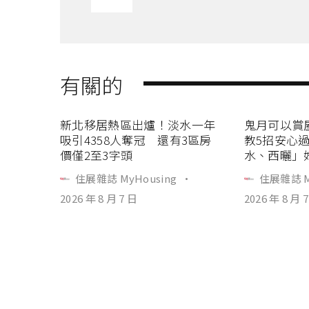
有關的
新北移居熱區出爐！淡水一年
鬼月可以賞
吸引4358人奪冠 還有3區房
教5招安心
價僅2至3字頭
水、西曬」
住展雜誌 MyHousing
·
住展雜誌 M
2026 年 8 月 7 日
2026 年 8 月 