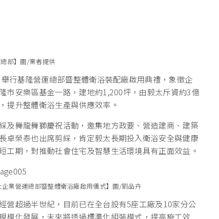
總部】圖/業者提供
3日舉行基隆營運總部暨整體衛浴裝配廠啟用典禮，象徵企
市安樂區基金一路，建地約1,200坪，由毅太斥資約3億
，提升整體衛浴生產與供應效率。
綵及舞龍舞獅慶祝活動，邀集地方政要、營造建商、建築
長卓榮泰也出席剪綵，肯定毅太長期投入衛浴安全與健康
短工期，對推動社會住宅及智慧生活環境具有正面效益。
太企業營運總部暨整體衛浴廠啟用儀式】圖/劉品卉
經營超過半世紀，目前已在全台設有5座工廠及10家分公
規模化發展，未來將透過標準化組裝模式，提高施工效