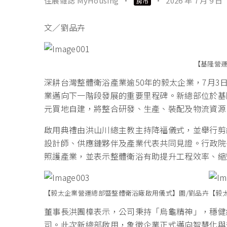
住展雜誌 MyHousing
·
·
2026 年 7 月 9 日
房市
文／劉品卉
【基隆營運
深耕台灣整體衛浴產業逾50年的毅太企業，7月
業邁向下一階段發展的重要里程碑。新總部位於基隆
元買地自建，將整合研發、生產、裝配及物流資源
啟用典禮由洪山川總主教主持降福儀式，並舉行剪
設計師、供應鏈夥伴及產業代表共同見證。行政院
照護產業，並表示整體衛浴有助提升工程效率、縮
【毅太企業營運總部暨整體衛浴廠啟用儀式】圖/劉品卉
【毅
董事長洪團樟表示，公司秉持「烏龜精神」，穩健
司。此次新總部啟用，象徵企業正式邁向智慧化與