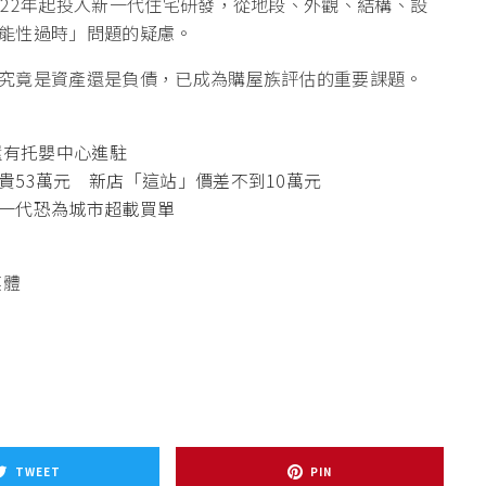
022年起投入新一代住宅研發，從地段、外觀、結構、設
能性過時」問題的疑慮。
究竟是資產還是負債，已成為購屋族評估的重要課題。
還有托嬰中心進駐
貴53萬元 新店「這站」價差不到10萬元
一代恐為城市超載買單
媒體
TWEET
PIN