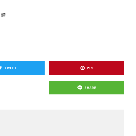
媒體
TWEET
PIN
SHARE