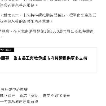
建業者更完善的服務。
，毅太表示，未來將持續推動智慧製造、標準化生產及低
效率與永續的整體衛浴產業鏈。
計博覽會，在台北南港展覽館1館J630展位展出多款整體衛
。
也可以看看
心開幕 副市長王育敏承諾市府持續提供更多支持
還有托嬰中心進駐
貴53萬元 新店「這站」價差不到10萬元
一代恐為城市超載買單