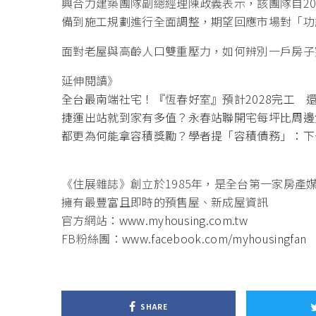
興合力建築團隊副總經理陳政義表示，該團隊自2
備到施工規劃進行全面調整，期望回應市場對「功
面對老屋與高齡人口雙重壓力，如何辨別一戶房子
延伸閱讀》
全台最南端社宅！『恆春好室』預計2028完工 
捷運出站就到家有多值？永春站聯開宅每坪比周邊
都更為何能拿容積獎勵？學者提「容積債務」：下
《住展雜誌》創立於1985年，是全台第一家房產
擁有最豐富且即時的預售屋、新成屋資訊
官方網站：
www.myhousing.com.tw
FB粉絲團：
www.facebook.com/myhousingfan
SHARE