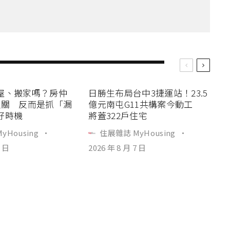
屋、搬家嗎？房仲
日勝生布局台中3捷運站！23.5
過關 反而是抓「漏
億元南屯G11共構案今動工
好時機
將蓋322戶住宅
yHousing
·
住展雜誌 MyHousing
·
7 日
2026 年 8 月 7 日