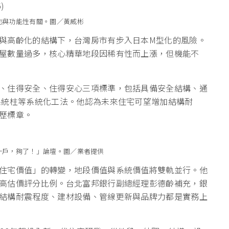
也與功能性有關。圖／黃威彬
與高齡化的結構下，台灣房市有步入日本M型化的風險。
屋數量過多，核心精華地段因稀有性而上漲，但機能不
、住得安全、住得安心三項標準，包括具備安全結構、通
系統柱等系統化工法。他認為未來住宅可望增加結構耐
歷標章。
一戶，夠了！」論壇。圖／業者提供
住宅價值」的轉變，地段價值與系統價值將雙軌並行。他
高估價評分比例。台北富邦銀行副總經理彭德齡補充，銀
結構耐震程度、建材設備、管線更新與品牌力都是實務上