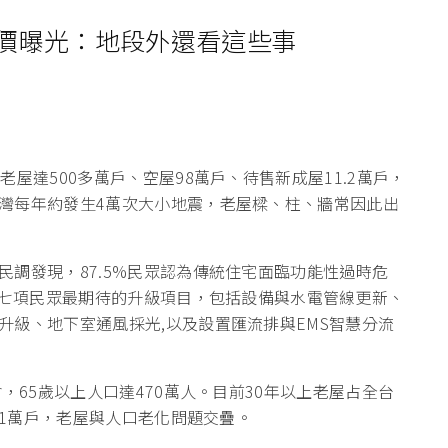
價曝光：地段外還看這些事
屋達500多萬戶、空屋98萬戶、待售新成屋11.2萬戶，
灣每年約發生4萬次大小地震，老屋樑、柱、牆常因此出
調發現，87.5%民眾認為傳統住宅面臨功能性過時危
出七項民眾最期待的升級項目，包括設備與水電管線更新、
升級、地下室通風採光,以及設置匯流排與EMS智慧分流
，65歲以上人口達470萬人。目前30年以上老屋占全台
01萬戶，老屋與人口老化問題交疊。