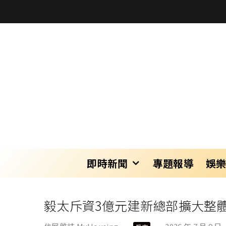
即時新聞
專題報導
娛
毅太斥資3億元建新總部擴大整