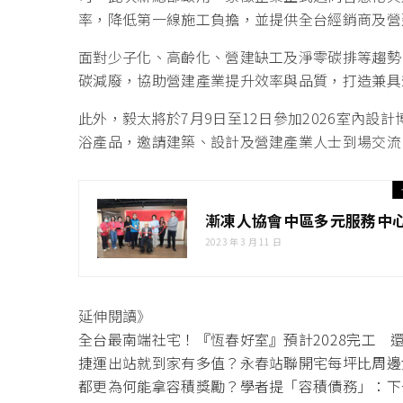
率，降低第一線施工負擔，並提供全台經銷商及營
面對少子化、高齡化、營建缺工及淨零碳排等趨勢
碳減廢，協助營建產業提升效率與品質，打造兼具
此外，毅太將於7月9日至12日參加2026室內設
浴產品，邀請建築、設計及營建產業人士到場交流
漸凍人協會中區多元服務中
2023 年 3 月 11 日
延伸閱讀》
全台最南端社宅！『恆春好室』預計2028完工 
捷運出站就到家有多值？永春站聯開宅每坪比周邊
都更為何能拿容積獎勵？學者提「容積債務」：下