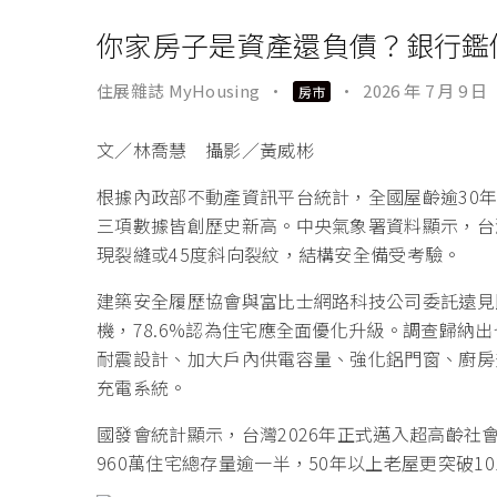
你家房子是資產還負債？銀行鑑
住展雜誌 MyHousing
·
·
2026 年 7 月 9 日
房市
文／林喬慧 攝影／黃威彬
根據內政部不動產資訊平台統計，全國屋齡逾30年老
三項數據皆創歷史新高。中央氣象署資料顯示，台
現裂縫或45度斜向裂紋，結構安全備受考驗。
建築安全履歷協會與富比士網路科技公司委託遠見民
機，78.6%認為住宅應全面優化升級。調查歸納
耐震設計、加大戶內供電容量、強化鋁門窗、廚房
充電系統。
國發會統計顯示，台灣2026年正式邁入超高齡社會
960萬住宅總存量逾一半，50年以上老屋更突破1