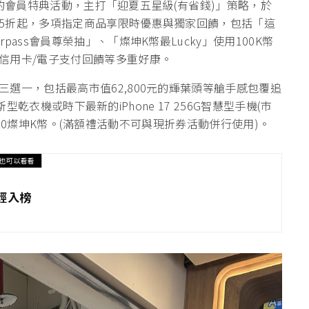
1天的會員特典活動，主打「迎夏五星級(有省錢)」策略，於
5折起，多項指定商品享限時優惠與獨家回饋，包括「這
ass會員尊榮抽」、「燦坤K幣最Lucky」使用100K幣
信用卡/電子支付回饋等多重好康。
選一，包括最高市值62,800元的輝葉頭等艙手感包覆追
斯型乾衣機或時下最新的iPhone 17 256G智慧型手機(市
7,500燦坤K幣。(滿額禮活動不可與現折券活動併行使用)。
也可以看看
輕入榜