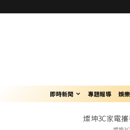
即時新聞
專題報導
娛
燦坤3C家電
燦坤3