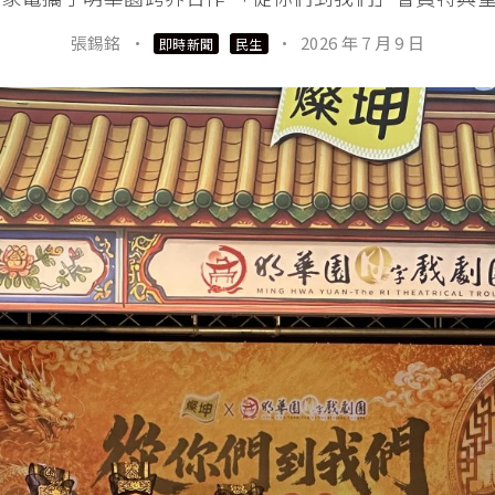
張錫銘
·
·
2026 年 7 月 9 日
即時新聞
民生