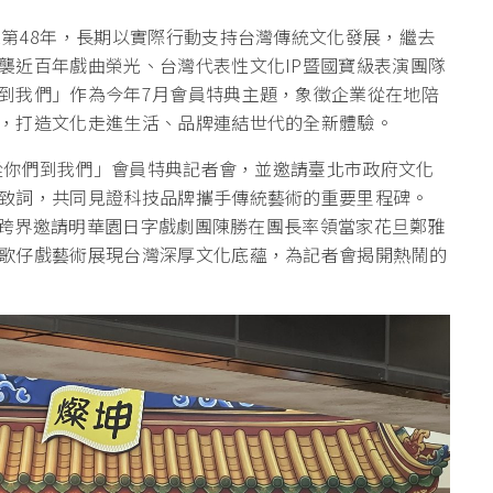
入第48年，長期以實際行動支持台灣傳統文化發展，繼去
襲近百年戲曲榮光、台灣代表性文化IP暨國寶級表演團隊
到我們」作為今年7月會員特典主題，象徵企業從在地陪
，打造文化走進生活、品牌連結世代的全新體驗。
「從你們到我們」會員特典記者會，並邀請臺北市政府文化
致詞，共同見證科技品牌攜手傳統藝術的重要里程碑。
，更跨界邀請明華園日字戲劇團陳勝在團長率領當家花旦鄭雅
歌仔戲藝術展現台灣深厚文化底蘊，為記者會揭開熱鬧的