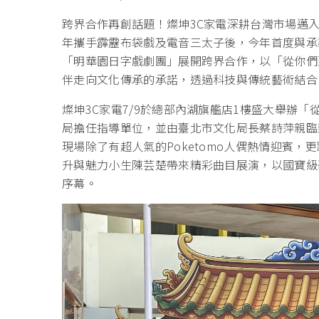
跨界合作再創話題！燦坤3C家電深耕台灣市場邁
年攜手霹靂布袋戲及電音三太子後，今年首度與承
「明華園日字戲劇團」展開跨界合作，以「從你們
伴走向文化傳承的承諾，透過科技與傳統藝術結合
燦坤3C家電7/9於總部內湖旗艦店1樓盛大舉辦
局擔任指導單位，並由臺北市文化局長蔡詩萍親臨
現場除了有超人氣的Poketomo人偶熱情迎賓
升與魅力小生陳芸楚帶來精彩曲目展演，以國寶級
序幕。