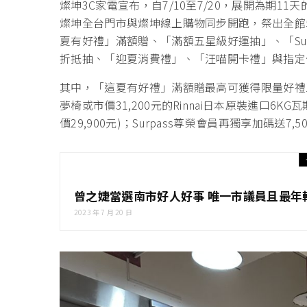
燦坤3C家電宣布，自7/10至7/20，展開為期1
燦坤全台門市與燦坤線上購物同步開跑，祭出全館
夏有好禮」滿額贈、「滿額五星級好運抽」、「Surp
折抵抽、「迎夏消費禮」、「汪喵開卡禮」與指定
其中，「這夏有好禮」滿額贈最高可獲得限量好禮三
夢椅或市價31,200元的Rinnai日本原裝進口6KG瓦
價29,900元)；Surpass尊榮會員再獨享加碼送
曾之婕當選南市好人好事 唯一市議員且最年
2023 年 7 月 20 日