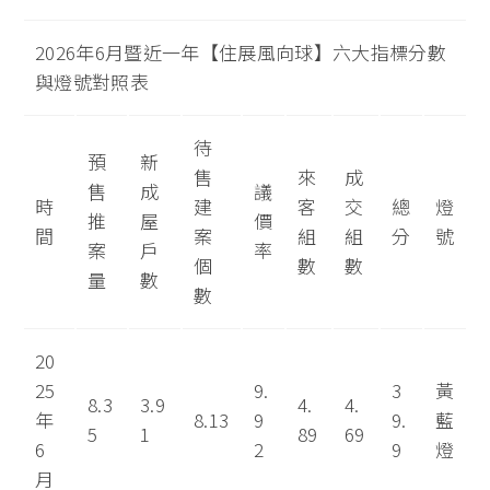
2026年6月暨近一年【住展風向球】六大指標分數
與燈號對照表
待
預
新
售
來
成
售
成
議
時
建
客
交
總
燈
推
屋
價
間
案
組
組
分
號
案
戶
率
個
數
數
量
數
數
20
25
9.
3
黃
8.3
3.9
4.
4.
年
8.13
9
9.
藍
5
1
89
69
6
2
9
燈
月