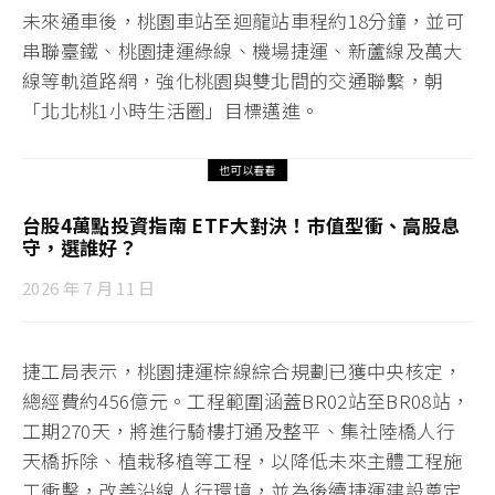
未來通車後，桃園車站至迴龍站車程約18分鐘，並可
串聯臺鐵、桃園捷運綠線、機場捷運、新蘆線及萬大
線等軌道路網，強化桃園與雙北間的交通聯繫，朝
「北北桃1小時生活圈」目標邁進。
也可以看看
台股4萬點投資指南 ETF大對決！市值型衝、高股息
守，選誰好？
2026 年 7 月 11 日
捷工局表示，桃園捷運棕線綜合規劃已獲中央核定，
總經費約456億元。工程範圍涵蓋BR02站至BR08站，
工期270天，將進行騎樓打通及整平、集社陸橋人行
天橋拆除、植栽移植等工程，以降低未來主體工程施
工衝擊，改善沿線人行環境，並為後續捷運建設奠定