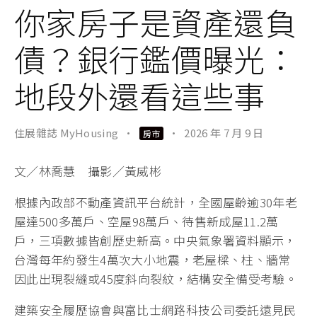
你家房子是資產還負
債？銀行鑑價曝光：
地段外還看這些事
住展雜誌 MyHousing
·
·
2026 年 7 月 9 日
房市
文／林喬慧 攝影／黃威彬
根據內政部不動產資訊平台統計，全國屋齡逾30年老
屋達500多萬戶、空屋98萬戶、待售新成屋11.2萬
戶，三項數據皆創歷史新高。中央氣象署資料顯示，
台灣每年約發生4萬次大小地震，老屋樑、柱、牆常
因此出現裂縫或45度斜向裂紋，結構安全備受考驗。
建築安全履歷協會與富比士網路科技公司委託遠見民