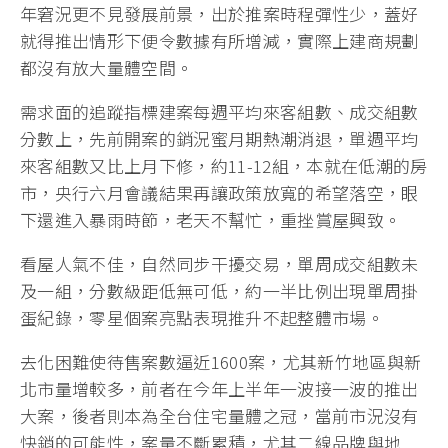
年窘況更不見發展前景，出於推案時程彈性少，蓋好
就得推出情形下便令數據有所增減，實際上建商規劃
都沒有放大量體空間。
需求面的追蹤指標建案每週平均來客組數、成交組數
分數上，先前開案的銷況蜜月期熱潮消退，單週平均
來客組數又比上月下修，約11-12組，本就在低潮的房
市，央行六月會議結果再讓政策放寬的希望落空，眼
下還進入暴雨時節，老天不幫忙，重挫賞屋興致。
看屋人氣不佳，自然同步干擾交易，單周成交組數未
及一組，分數級距低無可低，約一半比例出現單周掛
蛋紀錄，零星個案亮點表現推升不起整體市場。
去化困難使待售案數逼近1600案，尤其新竹地區與新
北市量增較多，前者在今年上半年一波接一波的推出
大案，後者則本為全台住宅量體之冠，當前市況沒有
快銷的可能性，案量不斷累積，尤其二線品牌與地