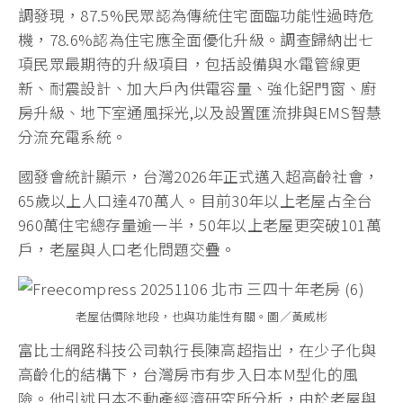
調發現，87.5%民眾認為傳統住宅面臨功能性過時危
機，78.6%認為住宅應全面優化升級。調查歸納出七
項民眾最期待的升級項目，包括設備與水電管線更
新、耐震設計、加大戶內供電容量、強化鋁門窗、廚
房升級、地下室通風採光,以及設置匯流排與EMS智慧
分流充電系統。
國發會統計顯示，台灣2026年正式邁入超高齡社會，
65歲以上人口達470萬人。目前30年以上老屋占全台
960萬住宅總存量逾一半，50年以上老屋更突破101萬
戶，老屋與人口老化問題交疊。
老屋估價除地段，也與功能性有關。圖／黃威彬
富比士網路科技公司執行長陳高超指出，在少子化與
高齡化的結構下，台灣房市有步入日本M型化的風
險。他引述日本不動產經濟研究所分析，由於老屋與