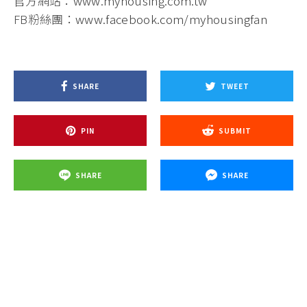
官方網站：
www.myhousing.com.tw
FB粉絲團：
www.facebook.com/myhousingfan
SHARE
TWEET
PIN
SUBMIT
SHARE
SHARE