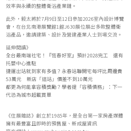
效率與永續的整體衛浴產業鏈。
此外，毅太將於7月9日至12日參加2026室內設計博覽
會，在台北南港展覽館1館J630展位展出多款整體衛
浴產品，邀請建築、設計及營建產業人士到場交流。
延伸閱讀》
全台最南端社宅！『恆春好室』預計2028完工 還有
托嬰中心進駐
捷運出站就到家有多值？永春站聯開宅每坪比周邊貴
53萬元 新店「這站」價差不到10萬元
都更為何能拿容積獎勵？學者提「容積債務」：下一
代恐為城市超載買單
《住展雜誌》創立於1985年，是全台第一家房產媒體
擁有最豐富且即時的預售屋、新成屋資訊