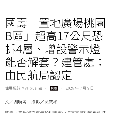
國壽「置地廣場桃園
B區」超高17公尺恐
拆4層、增設警示燈
能否解套？建管處：
由民航局認定
住展雜誌 MyHousing
·
·
2026 年 7 月 9 日
房市
文／謝曉菁 攝影／黃威彬
國泰人壽斥資百億元於桃園市中壢區高鐵桃園後站打