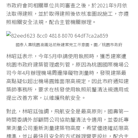
市政府會同相關單位共同審查之後，於2021年9月依
法取得建照，並於取得建照後依核准圖說施工，亦遵
照相關安全法規，配合主管機關辦理。
國泰人壽桃園高鐵站前新建案完工示意圖。圖／桃園市政府
林昭廷表示，今年5月申請使用執照時，獲悉建案遭
桃園市政府建築管理處列管，原因為桃園國際機場公
司今年4月辦理機場周邊障礙物測量時，發現建築最
高點疑似超出機場圓錐面限高規定，因此市府通知建
築師事務所，要求在核發使用執照前釐清法規適用或
提出改善方案，以維護飛航安全。
對此，林昭廷強調，飛航安全是最高原則，國壽第一
時間委請外部顧問公司協助釐清法令適用，並委託專
業測量公司重新測量建築物高度，希望儘速確認限高
標準，並以最快且安全的方式辦理變更設計，配合主