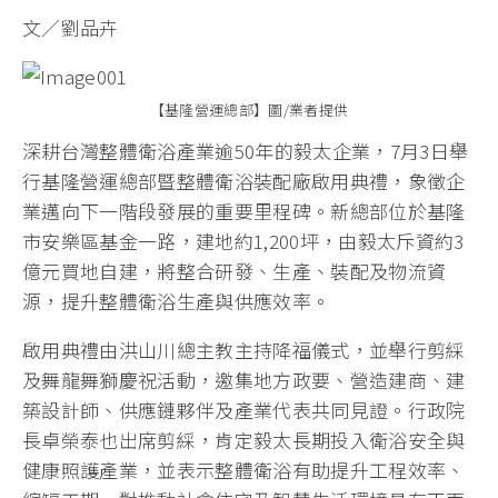
文／劉品卉
【基隆營運總部】圖/業者提供
深耕台灣整體衛浴產業逾50年的毅太企業，7月3日舉
行基隆營運總部暨整體衛浴裝配廠啟用典禮，象徵企
業邁向下一階段發展的重要里程碑。新總部位於基隆
市安樂區基金一路，建地約1,200坪，由毅太斥資約3
億元買地自建，將整合研發、生產、裝配及物流資
源，提升整體衛浴生產與供應效率。
啟用典禮由洪山川總主教主持降福儀式，並舉行剪綵
及舞龍舞獅慶祝活動，邀集地方政要、營造建商、建
築設計師、供應鏈夥伴及產業代表共同見證。行政院
長卓榮泰也出席剪綵，肯定毅太長期投入衛浴安全與
健康照護產業，並表示整體衛浴有助提升工程效率、