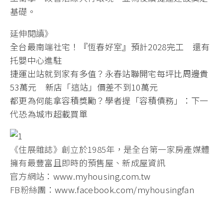
基礎。
延伸閱讀》
全台最南端社宅！『恆春好室』預計2028完工 還有
托嬰中心進駐
捷運出站就到家有多值？永春站聯開宅每坪比周邊貴
53萬元 新店「這站」價差不到10萬元
都更為何能拿容積獎勵？學者提「容積債務」：下一
代恐為城市超載買單
《住展雜誌》創立於1985年，是全台第一家房產媒體
擁有最豐富且即時的預售屋、新成屋資訊
官方網站：
www.myhousing.com.tw
FB粉絲團：
www.facebook.com/myhousingfan