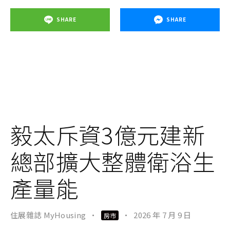
SHARE
SHARE
毅太斥資3億元建新
總部擴大整體衛浴生
產量能
住展雜誌 MyHousing
·
·
2026 年 7 月 9 日
房市