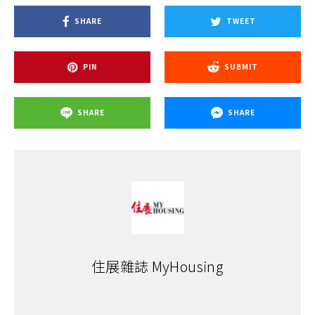
SHARE
TWEET
PIN
SUBMIT
SHARE
SHARE
住展雜誌 MyHousing