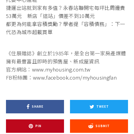
捷運出站就到家有多值？永春站聯開宅每坪比周邊貴
53萬元 新店「這站」價差不到10萬元
都更為何能拿容積獎勵？學者提「容積債務」：下一
代恐為城市超載買單
《住展雜誌》創立於1985年，是全台第一家房產媒體
擁有最豐富且即時的預售屋、新成屋資訊
官方網站：
www.myhousing.com.tw
FB粉絲團：
www.facebook.com/myhousingfan
SHARE
TWEET
PIN
SUBMIT