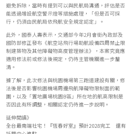
避免拆除，當時有提到可以與民航局溝通，評估是否
能透過增設航空警示燈等措施處理，「但是否可採
行，仍須由民航局依飛航安全規定認定」。
此外，國泰人壽表示，交通部今年2月會銜內政部及
國防部修正發布《航空站飛行場助航設備四周禁止限
制建築物及其他障礙物高度管理辦法》，本案究竟應
適用修法前或修法後規定，仍待主管機關進一步釐
清。
據了解，此次修法與桃園機場第三跑道建設有關，修
法後是否影響桃園機場周邊飛航障礙物限制面的範
圍，以及「置地廣場桃園B區」所在地的航高限制是
否因此有所調整，相關認定仍待進一步說明。
延伸閱讀》
全台最南端社宅！『恆春好室』預計2028完工 還有
托嬰中心進駐