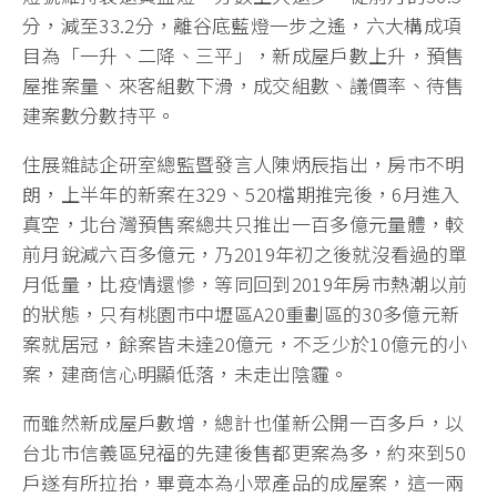
分，減至33.2分，離谷底藍燈一步之遙，六大構成項
目為「一升、二降、三平」，新成屋戶數上升，預售
屋推案量、來客組數下滑，成交組數、議價率、待售
建案數分數持平。
住展雜誌企研室總監暨發言人陳炳辰指出，房市不明
朗，上半年的新案在329、520檔期推完後，6月進入
真空，北台灣預售案總共只推出一百多億元量體，較
前月銳減六百多億元，乃2019年初之後就沒看過的單
月低量，比疫情還慘，等同回到2019年房市熱潮以前
的狀態，只有桃園市中壢區A20重劃區的30多億元新
案就居冠，餘案皆未達20億元，不乏少於10億元的小
案，建商信心明顯低落，未走出陰霾。
而雖然新成屋戶數增，總計也僅新公開一百多戶，以
台北市信義區兒福的先建後售都更案為多，約來到50
戶遂有所拉抬，畢竟本為小眾產品的成屋案，這一兩