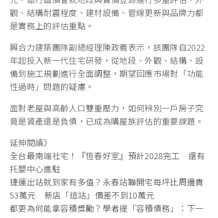
觀、結構耐震程度、建材設備、管線更新與品牌力都
是實務上的評估重點。
興合力建築團隊副總經理陳政義表示，該團隊自2022
年起投入新一代住宅研發，從地段、外觀、結構、設
備到施工規劃進行全面調整，期望回應市場對「功能
性過時」問題的疑慮。
面對老屋與高齡人口雙重壓力，如何辨別一戶房子究
竟是資產還是負債，已成為購屋族評估的重要課題。
延伸閱讀》
全台最南端社宅！『恆春好室』預計2028完工 還有
托嬰中心進駐
捷運出站就到家有多值？永春站聯開宅每坪比周邊貴
53萬元 新店「這站」價差不到10萬元
都更為何能拿容積獎勵？學者提「容積債務」：下一