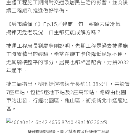
主體工程施工期間對交通及居民生活的影響，並為後
續工程順利推進做好準備。
《房市讀懂了》Ep.15／建商一句「寧願去做冷氣」
揭都更危老現況 自主都更能成解方嗎？
捷運工程局長劉慶豐則說明，先期工程是過去捷運施
工時累積出的經驗，希望在施工階段降低民眾不便，
尤其騎樓整平的部分，居民也都相當配合，力拚2032
年通車。
捷工局指出，桃園捷運棕線全長約11.38公里，共設置
7座車站，包括5座地下站及2座高架站，路線由桃園
車站出發，行經桃園區、龜山區，銜接新北市迴龍地
區。
捷運棕線路線圖。圖／桃園市政府捷運工程局