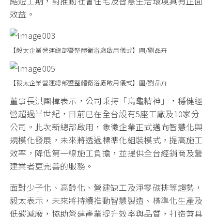
縮短工期，對推動社會住宅及智慧生活環境具有正面
效益。
【毅太企業營運總部暨整體衛浴廠啟用儀式】圖/劉品卉
【毅太企業營運總部暨整體衛浴廠啟用儀式】圖/劉品卉
董事長洪團樟表示，公司秉持「烏龜精神」，穩健經
營超過半世紀，目前已在全台設有5座工廠及10家分
公司。此次新總部啟用，象徵企業正式邁向智慧化與
規模化發展，未來將透過標準化組裝模式，提高施工
效率，降低第一線施工負擔，並提供全台經銷商及營
建業者更完善的服務。
面對少子化、高齡化、營建缺工及淨零碳排等趨勢，
毅太表示，未來將持續推動智慧製造、標準化生產及
低碳減廢，協助營建產業提升效率與品質，打造兼具