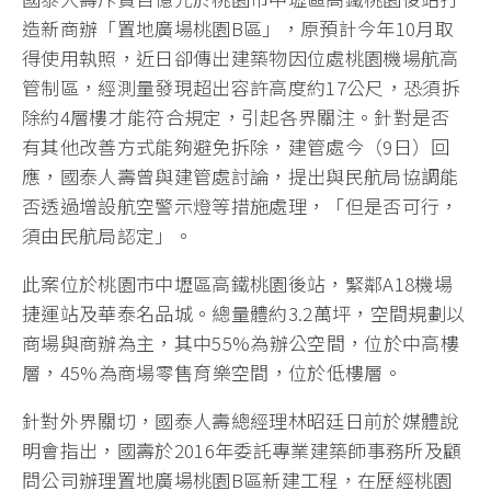
造新商辦「置地廣場桃園B區」，原預計今年10月取
得使用執照，近日卻傳出建築物因位處桃園機場航高
管制區，經測量發現超出容許高度約17公尺，恐須拆
除約4層樓才能符合規定，引起各界關注。針對是否
有其他改善方式能夠避免拆除，建管處今（9日）回
應，國泰人壽曾與建管處討論，提出與民航局協調能
否透過增設航空警示燈等措施處理，「但是否可行，
須由民航局認定」。
此案位於桃園市中壢區高鐵桃園後站，緊鄰A18機場
捷運站及華泰名品城。總量體約3.2萬坪，空間規劃以
商場與商辦為主，其中55%為辦公空間，位於中高樓
層，45%為商場零售育樂空間，位於低樓層。
針對外界關切，國泰人壽總經理林昭廷日前於媒體說
明會指出，國壽於2016年委託專業建築師事務所及顧
問公司辦理置地廣場桃園B區新建工程，在歷經桃園