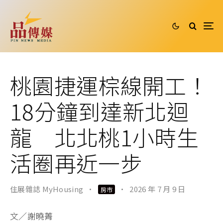
桃園捷運棕線開工！
18分鐘到達新北迴
龍 北北桃1小時生
活圈再近一步
住展雜誌 MyHousing
·
·
2026 年 7 月 9 日
房市
文／謝曉菁