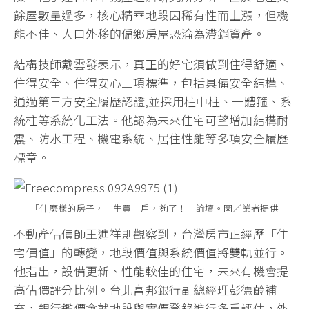
餘屋數量過多，核心精華地段因稀有性而上漲，但機
能不佳、人口外移的偏鄉房屋恐淪為滯銷資產。
結構技師戴雲發表示，真正的好宅須做到住得舒適、
住得安全、住得安心三項標準，包括具備安全結構、
通過第三方安全履歷認證,並採用柱中柱、一體箍、系
統柱等系統化工法。他認為未來住宅可望增加結構耐
震、防水工程、機電系統、居住性能等多項安全履歷
標章。
「什麼樣的房子，一生買一戶，夠了！」論壇。圖／業者提供
不動產估價師王進祥則觀察到，台灣房市正經歷「住
宅價值」的轉變，地段價值與系統價值將雙軌並行。
他指出，設備更新、性能較佳的住宅，未來有機會提
高估價評分比例。台北富邦銀行副總經理彭德齡補
充，銀行鑑價會就地段與實價登錄進行多重評估，外