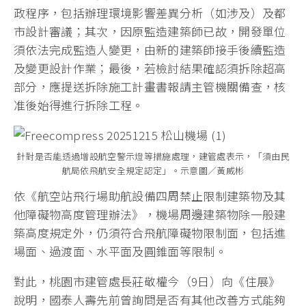
政程序，包括辦理環境影響差異分析（如涉及）及都
市設計審議；其次，因原監造建築師已故，開發單位
須依法完成監造人變更，由新的建築師接手後續監造
及變更設計作業；最後，若檢討結果確認須拆除超高
部分，應提送拆除施工計畫書報請主管機關備查，核
准後始得進行拆除工程。
針對是否能透過增設航空警示燈等措施處理，建管處表示，「須由民
航局依飛航安全規定認定」。示意圖／黃威彬
依《航空站飛行場助航設備四周禁止限制建築物及其
他障礙物高度管理辦法》，機場周邊建築物除一般建
築高度規定外，仍須符合飛航障礙物限制面，包括進
場面、過渡面、水平面及圓錐面等限制。
對此，桃園市建管處長莊敬權今（9日）向《住展》
說明，國泰人壽先前曾詢問是否有其他改善方式能夠