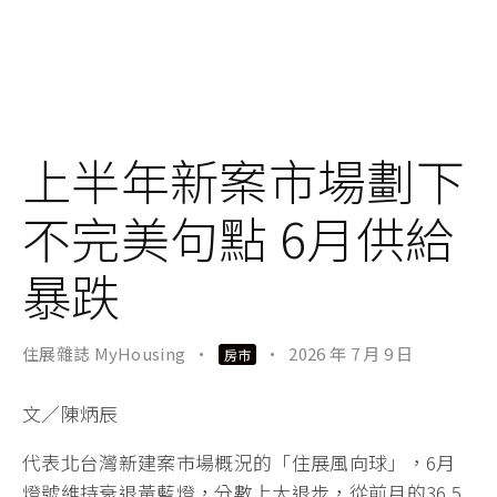
上半年新案市場劃下
不完美句點 6月供給
暴跌
住展雜誌 MyHousing
·
·
2026 年 7 月 9 日
房市
文／陳炳辰
代表北台灣新建案市場概況的「住展風向球」，6月
燈號維持衰退黃藍燈，分數上大退步，從前月的36.5