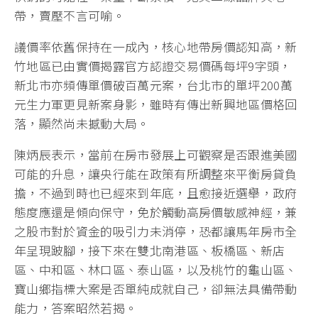
帶，賣壓不言可喻。
議價率依舊保持在一成內，核心地帶房價認知高，新
竹地區已由實價揭露官方認證交易價碼每坪9字頭，
新北市亦頻傳單價破百萬元案，台北市的單坪200萬
元生力軍更見新案身影，雖時有傳出新興地區價格回
落，顯然尚未撼動大局。
陳炳辰表示，當前在房市發展上可觀察是否跟進美國
可能的升息，讓央行能在政策有所調整來平衡房貸負
擔，不過到時也已經來到年底，且愈接近選舉，政府
態度應還是傾向保守，免於觸動高房價敏感神經，兼
之股市對於資金的吸引力未消停，恐都讓馬年房市全
年呈現跛腳，接下來在雙北南港區、板橋區、新店
區、中和區、林口區、泰山區，以及桃竹的龜山區、
寶山鄉指標大案是否單純成就自己，卻無法具備帶動
能力，答案昭然若揭。