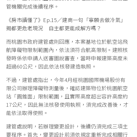
管機關完成後續程序。
《房市讀懂了》Ep.15／建商一句「寧願去做冷氣」
揭都更危老現況 自主都更能成解方嗎？
而桃園市政府建管處則回應，本案基地位於航空站飛
航障礙物限制範圍內，依法須符合航高限制。建照核
發時係依申請人送審圖說審查，當時申報建築高度未
超過60公尺，因此依法核發建造執照。
不過，建管處指出，今年4月經桃園國際機場股份有
限公司辦理障礙物測量後，確認建築物位於桃園航空
站「圓錐面」限制範圍，且實際高度超出容許高度約
17公尺，因此無法核發使用執照，須完成改善後，才
能依法取得使照。
建管處說明，若辦理變更設計，後續仍須完成三項主
要程序。首先，變更設計前須依規定重新完成相關行