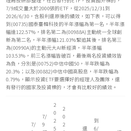
理周投研部整理，在台發行的ETF，投資國外標的，
7/9成交量大於2000張的ETF，從2025/12/31到
2026/6/30，含股利還原後的績效，如下表，可以得
到(00735)國泰臺韓科技的半年漲幅為第一名，半年漲
幅達122.57%，排名第二為(00988A)主動統一全球創
新為第二名，半年漲幅121.03%緊追其後，排名第三
為(00990A)的主動元大AI新經濟，半年漲幅
103.53%，前三名漲幅皆破百，最後兩名投資績效皆
為負，分別是(00752)中信中國50，半年跌幅為
20.3%；以及(00882)中信中國高股息，半年跌幅為
0.79%，顯示投資ETF要選擇好的經理人及團隊，還
有發行的國家及投資標的，才會有比較好的績效。
2
2
0
7/
0
2
到
7/
9
2
5
還
6/