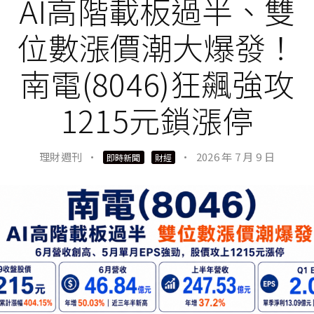
AI高階載板過半、雙
位數漲價潮大爆發！
南電(8046)狂飆強攻
1215元鎖漲停
理財週刊
·
·
2026 年 7 月 9 日
即時新聞
財經