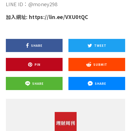
LINE ID：@money298
加入網址:
https://lin.ee/VXU0tQC
SHARE
TWEET
PIN
SUBMIT
SHARE
SHARE