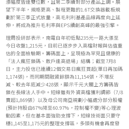
漲幅度皆達雙位數，且第二季續對部分產品上調。展
望下半年，規格更高、製程更難的1.6T交換器載板規
劃於第三季正式放量，高毛利利基產品線再度向上延
伸，將成為推升毛利率與EPS續創高峰的最強引擎。
理周投研部表示，南電自年初低點235元一路大漲至
今日收盤1,215元，目前已逐步步入高檔財報與估值重
估的全面檢驗期。籌碼面上，呈現極為罕見且健康的
「法人瘋狂鎖碼、散戶逢高退場」結構；截至7月8
日，主力投信已連續12個交易日瘋狂買超(單日再加碼
1,174張)，而同期間融資餘額為11,154張，不增反
減、較去年底減少428張，顯示千元大關上方籌碼皆
鎖在長線法人手中。短線雖有外資高檔獲利調節（7/8
賣超1,869張）以及母公司南亞規劃小幅處分部分股權
(預計持股由67%降至60.97%，控制權不變)等心理波
動因素，但在基本面強勁支撐下，短線技術面只要守
穩1,145至1,175元的整理支撐區，多頭有機會再度發