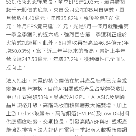
530.75%的恐怖成長，單季EPS達2.03元。最具體撐
起千元股價的底氣，來自公司公布的5月自結數，單
月營收44.40億元、年增35.82%，稅後盈餘7.81億
元，單月EPS竟高達1.21元，光是5月一個月就賺進第
一季全季獲利的近六成，強烈宣告第二季獲利正處於
火箭式加速期。此外，6月營收再墊高至46.84億元(年
增50.03%)，寫下近三年半以來的新高，累計上半年
營收達247.53億元、年增37.2%，獲利彈性已全面失
控向上。
法人指出，南電的核心價值在於其產品結構已完全蛻
變為AI高階規格，目前AI相關載板產品占整體營收比
重已正式突破50%。受惠於AI GPU、AI ASIC及網通
晶片規格升級，高階載板面積與層數大幅雙增，加上
上游T-Glass玻纖布、高階銅箔(HVLP4)及Low Dk材料
供應極度吃緊、交期拉長，引發高階ABF與BT載板產
能強烈排擠。法人評估南電第一季起兩大載板報價調