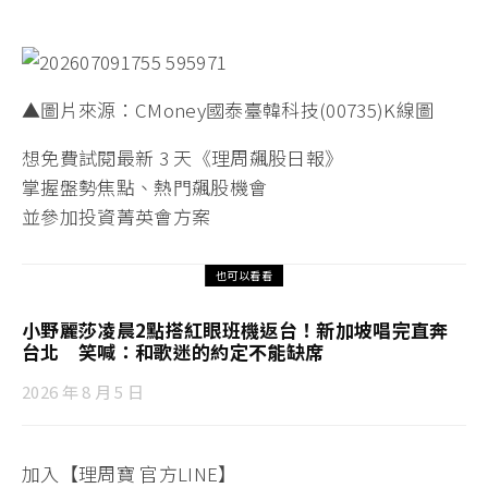
▲圖片來源：CMoney國泰臺韓科技(00735)K線圖
想免費試閱最新 3 天《理周飆股日報》
掌握盤勢焦點、熱門飆股機會
並參加投資菁英會方案
也可以看看
小野麗莎凌晨2點搭紅眼班機返台！新加坡唱完直奔
台北 笑喊：和歌迷的約定不能缺席
2026 年 8 月 5 日
加入【理周寶 官方LINE】