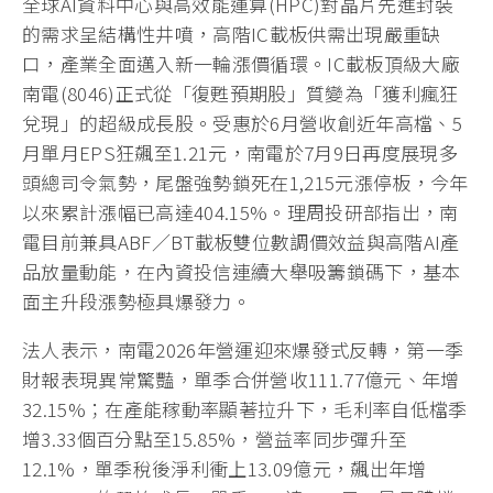
全球AI資料中心與高效能運算(HPC)對晶片先進封裝
的需求呈結構性井噴，高階IC載板供需出現嚴重缺
口，產業全面邁入新一輪漲價循環。IC載板頂級大廠
南電(8046)正式從「復甦預期股」質變為「獲利瘋狂
兌現」的超級成長股。受惠於6月營收創近年高檔、5
月單月EPS狂飆至1.21元，南電於7月9日再度展現多
頭總司令氣勢，尾盤強勢鎖死在1,215元漲停板，今年
以來累計漲幅已高達404.15%。理周投研部指出，南
電目前兼具ABF／BT載板雙位數調價效益與高階AI產
品放量動能，在內資投信連續大舉吸籌鎖碼下，基本
面主升段漲勢極具爆發力。
法人表示，南電2026年營運迎來爆發式反轉，第一季
財報表現異常驚豔，單季合併營收111.77億元、年增
32.15%；在產能稼動率顯著拉升下，毛利率自低檔季
增3.33個百分點至15.85%，營益率同步彈升至
12.1%，單季稅後淨利衝上13.09億元，飆出年增