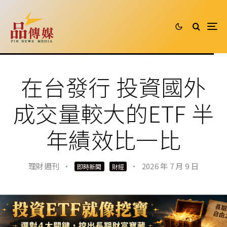
在台發行 投資國外
成交量較大的ETF 半
年績效比一比
理財週刊
·
·
2026 年 7 月 9 日
即時新聞
財經