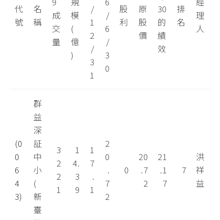
9
規
6
經
代
名
/
股
原
30
排
成
模
/
理
號
稱
1
利
股
的
名
交
(
6
人
2
價
績
量
億
/
/
效
)
3
3
0
1
群
益
深
(0
証
2
3
1
1
0
中
0
20
21
洪
2
4.
7
6
小
.
0
.7
.1
7
祥
2
3
.
4
(
7
2
7
益
1
9
1
3)
新
2
臺