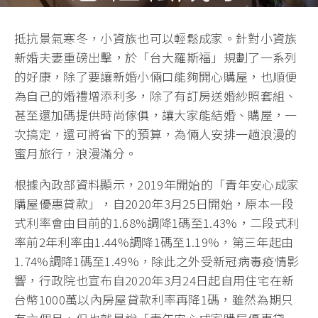
HAPPY購!
抵抗景氣寒冬，小資族也可以輕鬆成家。針對小資族
新婚夫妻重磅出擊，於「台大羅斯福」規劃了一系列
謝振維
·
·
2019 年 7 月 14 日
專題報導
產業訊息
的好康，除了要讓新婚小倆口能夠開心購屋，也順便
為自己的婚禮增添利多，除了有訂房送婚紗照套組、
甚至還加碼提供時尚傢俱，讓大家能結婚、購屋，一
次搞定，還可將省下的預算，為倆人安排一趟浪漫的
蜜月旅行，浪漫滿分。
根據內政部資料顯示，2019年開始的「青年安心成家
購屋優惠貸款」，自2020年3月25日開始，原本一段
式利率會由目前的1.68%調降1碼至1.43%，二段式利
率前2年利率由1.44%調降1碼至1.19%，第三年起由
1.74%調降1碼至1.49%，除此之外受新冠病毒疫情影
響，行政院也宣布自2020年3月24日起自用住宅在新
台幣1000萬以內房屋貸款利率再降1碼，雖然為期只