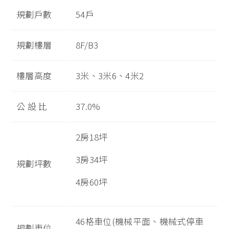
規劃戶數
54戶
規劃樓層
8F/B3
樓層高度
3米、3米6、4米2
公 設 比
37.0%
2房18坪
3房34坪
規劃坪數
4房60坪
46格車位(機械平面、機械式停車
規劃車位