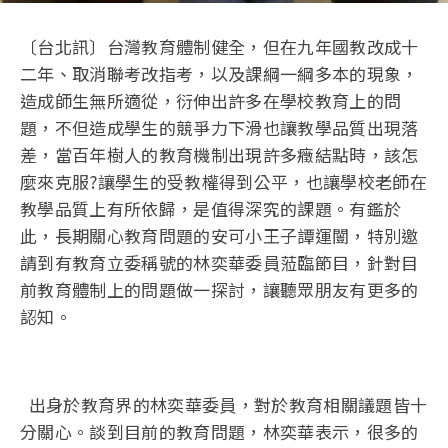
〔台北訊〕台灣教育體制健全，但在九年國教改成十
二年、取消聯考改指考，以及課綱一綱多本的現象，
造成師生無所適從，衍伸出許多在學校教育上的問
題，不但造成學生的競爭力下滑也讓教學品質出現落
差，當百年樹人的教育機制出現許多癥結點時，該怎
麼來克服?讓學生的受教權得到公平，也讓學校老師在
教學品質上有所依歸，是值得深究的課題。有鑑於
此，長期關心教育問題的安可小王子譚運闓，特別邀
請到有教育立委稱號的林奕華委員蒞臨節目，針對目
前教育體制上的問題做一探討，讓聽眾朋友有更多的
認知。
出身於教育界的林奕華委員，對於教育相關議題皆十
分關心。談到目前的教育問題，林奕華表示，很多的