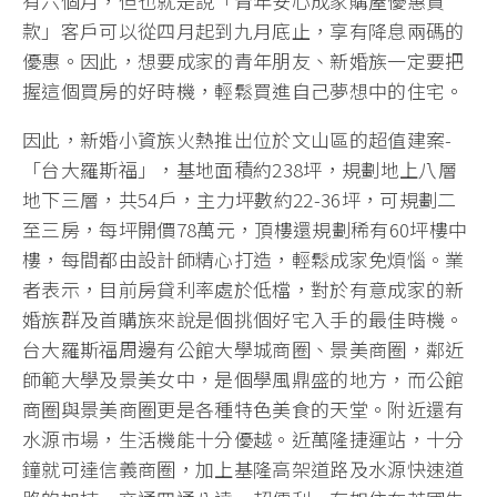
有六個月，但也就是說「青年安心成家購屋優惠貸
款」客戶可以從四月起到九月底止，享有降息兩碼的
優惠。因此，想要成家的青年朋友、新婚族一定要把
握這個買房的好時機，輕鬆買進自己夢想中的住宅。
因此，新婚小資族火熱推出位於文山區的超值建案-
「台大羅斯福」，基地面積約238坪，規劃地上八層
地下三層，共54戶，主力坪數約22-36坪，可規劃二
至三房，每坪開價78萬元，頂樓還規劃稀有60坪樓中
樓，每間都由設計師精心打造，輕鬆成家免煩惱。業
者表示，目前房貸利率處於低檔，對於有意成家的新
婚族群及首購族來說是個挑個好宅入手的最佳時機。
台大羅斯福周邊有公館大學城商圈、景美商圈，鄰近
師範大學及景美女中，是個學風鼎盛的地方，而公館
商圈與景美商圈更是各種特色美食的天堂。附近還有
水源市場，生活機能十分優越。近萬隆捷運站，十分
鐘就可達信義商圈，加上基隆高架道路及水源快速道