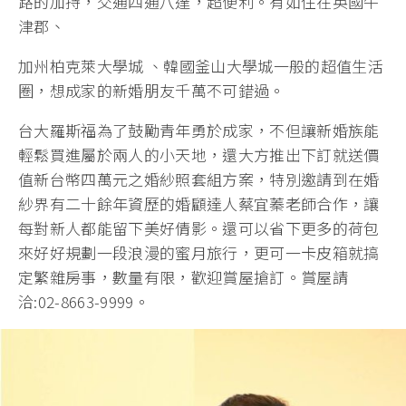
路的加持，交通四通八達，超便利。有如住在英國牛
津郡、
加州柏克萊大學城 、韓國釜山大學城一般的超值生活
圈，想成家的新婚朋友千萬不可錯過。
台大羅斯福為了鼓勵青年勇於成家，不但讓新婚族能
輕鬆買進屬於兩人的小天地，還大方推出下訂就送價
值新台幣四萬元之婚紗照套組方案，特別邀請到在婚
紗界有二十餘年資歷的婚顧達人蔡宜蓁老師合作，讓
每對新人都能留下美好倩影。還可以省下更多的荷包
來好好規劃一段浪漫的蜜月旅行，更可一卡皮箱就搞
定繁雜房事，數量有限，歡迎賞屋搶訂。賞屋請
洽:02-8663-9999。