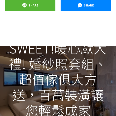
SHARE
SHARE
小資新婚SO
SWEET!暖心獻大
禮! 婚紗照套組、
超值傢俱大方
送，百萬裝潢讓
您輕鬆成家