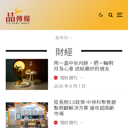
最新的
財經
用一盒中秋月餅，把一輪明
月及心意 送給最好的親友
理財週刊
·
2026 年 8 月 7 日
挺長照3.0政策 中保科聚焦銀
髮照顧解決方案 搶攻超高齡
市場
理財週刊
·