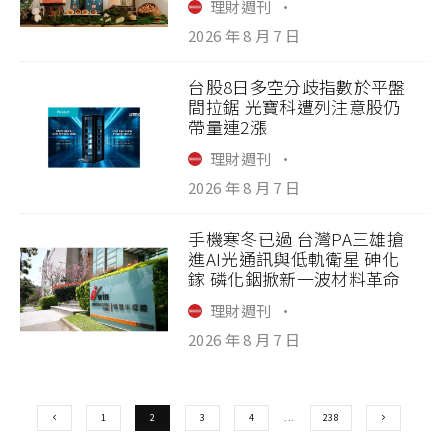
理財週刊
·
2026 年 8 月 7 日
台股8日多空分歧指數於平盤
間拉鋸 光寶科遭列注意股仍
帶量連2漲
理財週刊
·
2026 年 8 月 7 日
手機寒冬已過 台灣PA三雄搶
進AI光通訊與低軌衛星 砷化
鎵 磷化銦掀新一波材料革命
理財週刊
·
2026 年 8 月 7 日
1
2
3
4
...
238