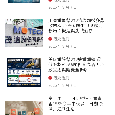
2026 年 8 月 7 日
川普重拳祭232條款加徵多晶
矽關稅 台灣太陽能供應鏈迎
新局：機遇與挑戰並存
理財週刊
·
2026 年 8 月 7 日
美國重磅祭232雙重重鎖 最
低價格+15%關稅築高牆！台
廠受惠與隱憂全拆解
理財週刊
·
2026 年 8 月 7 日
當「風土」回到餅裡，喜豐
香1985今年中秋以「日咖.夜
酒」進到生活