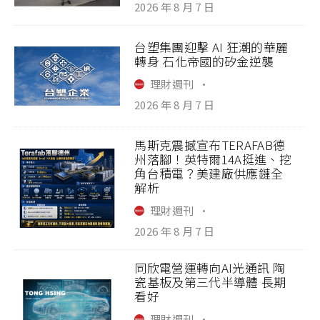
2026 年 8 月 7 日
台塑集團迎擊 AI 狂潮的華麗
轉身 石化帝國的矽金逆襲
理財週刊
·
2026 年 8 月 7 日
馬斯克震撼宣布TERAFAB德
州落腳！英特爾14A挺進、挖
角台積電？美建廠供應鏈全
解析
理財週刊
·
2026 年 8 月 7 日
同欣電營運轉向AI光通訊 陶
瓷基板及第三代半導體 長期
看好
理財週刊
·