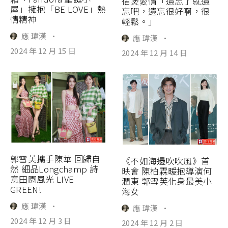
宿煲愛情「遺忘了就遺
屋」擁抱「BE LOVE」熱
忘吧，遺忘很好啊，很
情精神
輕鬆。」
應 瑋漢
·
應 瑋漢
·
2024 年 12 月 15 日
2024 年 12 月 14 日
郭雪芙攜手陳華 回歸自
《不如海邊吹吹風》首
然 細品Longchamp 詩
映會 陳柏霖暖抱導演何
意田園風光 LIVE
潤東 郭雪芙化身最美小
GREEN!
海女
應 瑋漢
·
應 瑋漢
·
2024 年 12 月 3 日
2024 年 12 月 2 日