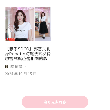
【忠孝SOGO】郭雪芙化
身Repetto時髦法式女伶
想嘗試與芭蕾相關的戲
應 瑋漢
·
2024 年 10 月 15 日
沒有更多內容