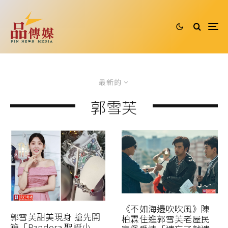
最新的
郭雪芙
《不如海邊吹吹風》陳
郭雪芙甜美現身 搶先開
柏霖住進郭雪芙老屋民
箱「Pandora 聖誕小