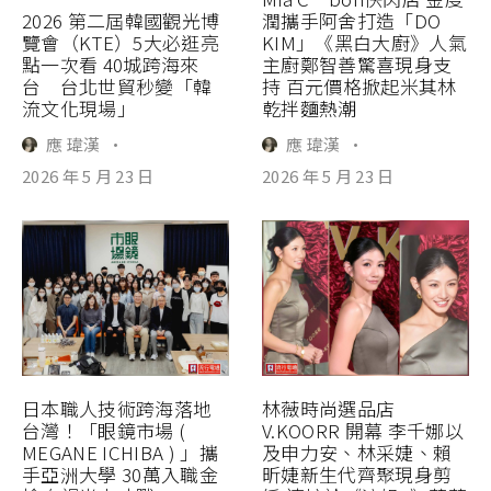
2026 第二屆韓國觀光博
潤攜手阿舍打造「DO
覽會（KTE）5大必逛亮
KIM」《黑白大廚》人氣
點一次看 40城跨海來
主廚鄭智善驚喜現身支
台 台北世貿秒變「韓
持 百元價格掀起米其林
流文化現場」
乾拌麵熱潮
應 瑋漢
·
應 瑋漢
·
2026 年 5 月 23 日
2026 年 5 月 23 日
日本職人技術跨海落地
林薇時尚選品店
台灣！「眼鏡市場 (
V.KOORR 開幕 李千娜以
MEGANE ICHIBA ) 」攜
及申力安、林采婕、賴
手亞洲大學 30萬入職金
昕婕新生代齊聚現身剪