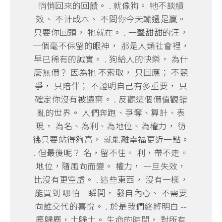
悄悄回來的回饋。 . 就像狗。 牠不談績
效、 不計成本、 不問你今天輸還是贏。
只要你回頭， 牠就在。 . 一聲甜甜的汪，
一個毫不保留的眼神， 那是人類社會裡，
早已稀有的誠實。 . 狗給人的快樂， 為什
麼無價？ 因為牠 不索取， 只回應； 不競
爭， 只陪伴； 不證明自己有多重要， 只
確定你沒有被遺棄。 . 反觀這個價值觀錯
亂的世界。 人們奔跑、爭奪、算計、表
現， 為名、為利、為地位、為權力， 彷
彿只要站得夠高， 就能離幸福更近一點。
. 但最後呢？ 名，留不住。 利，帶不走。
地位，隨風向而變。 權力， 一旦失效，
比沒有更空虛。 . 這些東西， 沒有一樣，
能買到 哪怕一瞬間， 發自內心、 不需要
向誰交代的喜悅。 . 於是我們終將明白 --
塵歸塵，土歸土。 生命的時間， 對所有