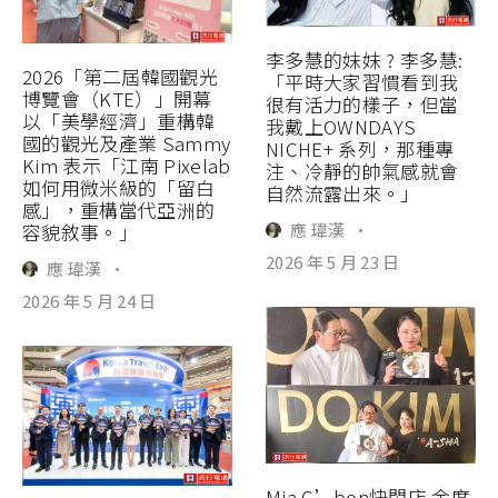
李多慧的妹妹 ? 李多慧:
2026「第二屆韓國觀光
「平時大家習慣看到我
博覽會（KTE）」開幕
很有活力的樣子，但當
以「美學經濟」重構韓
我戴上OWNDAYS
國的觀光及產業 Sammy
NICHE+ 系列，那種專
Kim 表示「江南 Pixelab
注、冷靜的帥氣感就會
如何用微米級的「留白
自然流露出來。」
感」，重構當代亞洲的
應 瑋漢
·
容貌敘事。」
2026 年 5 月 23 日
應 瑋漢
·
2026 年 5 月 24 日
Mia C’bon快閃店 金度