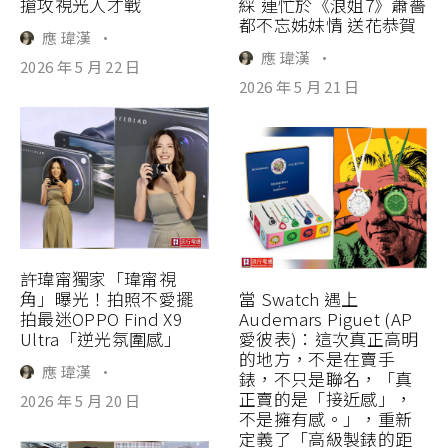
搶攻視光人才戰
綵 連忙於《浪姐7》蕭薔
都不忘姊妹情 送花恭賀
應 瑋漢
·
應 瑋漢
·
2026 年 5 月 22 日
2026 年 5 月 21 日
許瑋甯獨家「瑋甯視
角」曝光！拍照不愛擺
當 Swatch 遇上
拍最迷OPPO Find X9
Audemars Piguet (AP
Ultra「逆光氛圍感」
愛彼表)：這次真正高明
的地方，不是在賣手
應 瑋漢
·
錶，不只是聯名，「真
正賣的是「接近感」，
2026 年 5 月 20 日
不是擁有感。」，重新
定義了「高級製錶的距