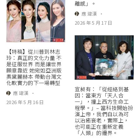
離感」。
應 瑋漢
·
2026 年 5 月 17 日
【特稿】從川普到林志
玲：真正的文化力量 不
是征服世界 而是讓世界
願意靠近 她宛如亞洲版
奧黛麗赫本 帶動台灣文
化軟實力的下一場轉型
宣昶有：「從經絡到基
應 瑋漢
·
因：當東方「天人合
一」，撞上西方生命工
2026 年 5 月 16 日
程學。」– 當科技開始扮
演上帝，我們自以為可
以治癒衰老，實際上，
也可能正在重新定義
「人類」的邊界。