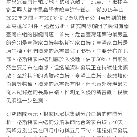
眾只要看到白蟻分飛，就可以動手「抓蟲」，把樣本
寄回興大都市昆蟲學實驗室進行鑑定。從2015年至
2020年之間，有200多位民眾與防治公司蒐集到的樣
本高達3024件。透過分析，研究團隊解開了幾個有關
臺灣白蟻的關鍵問題。首先，危害臺灣建築物最嚴重
的分別是臺灣家白蟻與格斯特家白蟻；臺灣家白蟻是
原生種，牠們造成的危害量佔了45%，主要分布在北
部。格斯特家白蟻則屬於入侵種，佔了50%，目前雖
然主要分布在南部，但透過資料發現正在持續往北擴
散；至於其他的黃肢散白蟻、臺灣土白蟻、截頭堆砂
白蟻等物種，造成的危害都有限，但也意外發現過去
從未紀錄過的長鼻白蟻，推測是入侵的新害蟲，後續
仍須進一步監測。
研究團隊表示，根據民眾採集到分飛白蟻的時間分
析，格斯特家白蟻的分飛季節比台灣家白蟻早40天，
高峰分別出現在四月中旬與五月下旬，建議如果發現