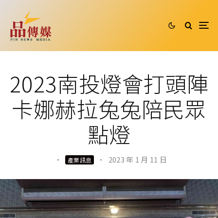
2023南投燈會打頭陣
卡娜赫拉兔兔陪民眾
點燈
·
·
2023 年 1 月 11 日
產業訊息