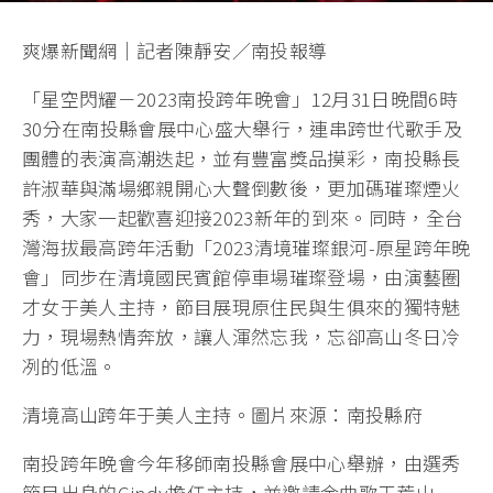
爽爆新聞網｜記者陳靜安／南投報導
「星空閃耀－2023南投跨年晚會」12月31日晚間6時
30分在南投縣會展中心盛大舉行，連串跨世代歌手及
團體的表演高潮迭起，並有豐富獎品摸彩，南投縣長
許淑華與滿場鄉親開心大聲倒數後，更加碼璀璨煙火
秀，大家一起歡喜迎接2023新年的到來。同時，全台
灣海拔最高跨年活動「2023清境璀璨銀河-原星跨年晚
會」同步在清境國民賓館停車場璀璨登場，由演藝圈
才女于美人主持，節目展現原住民與生俱來的獨特魅
力，現場熱情奔放，讓人渾然忘我，忘卻高山冬日冷
冽的低溫。
清境高山跨年于美人主持。圖片來源：南投縣府
南投跨年晚會今年移師南投縣會展中心舉辦，由選秀
節目出身的Cindy擔任主持，並邀請金曲歌王荒山