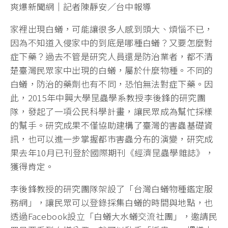
爽爆新聞網｜記者陳靜安／台中報導
家裡出現白蟻，可能讓很多人感到頭大、煩惱不已，
因為不知道入侵家中的到底是哪種白蟻？又要怎麼對
症下藥？過去不管是研究人員還是防治業者，都不清
楚臺灣民眾家中出現的白蟻，屬於什麼物種。不同的
白蟻，防治的藥劑也有不同，恐怕無法對症下藥。因
此，2015年中興大學昆蟲學系教授李後鋒的研究團
隊，發起了一項公民科學計畫，讓民眾成為幫忙採樣
的幫手。研究成果不僅協助建構了臺灣的害蟲基礎資
訊，也可以進一步掌握都市害蟲分布的演變，研究成
果去年10月已刊登於國際期刊《經濟昆蟲學雜誌》，
獲得肯定。
李後鋒教授的研究團隊架設了「台灣白蟻物種鑑定服
務網」，讓民眾可以登錄採集白蟻的時間與地點，也
透過Facebook設立「白蟻大水蟻交流社團」，邀請民