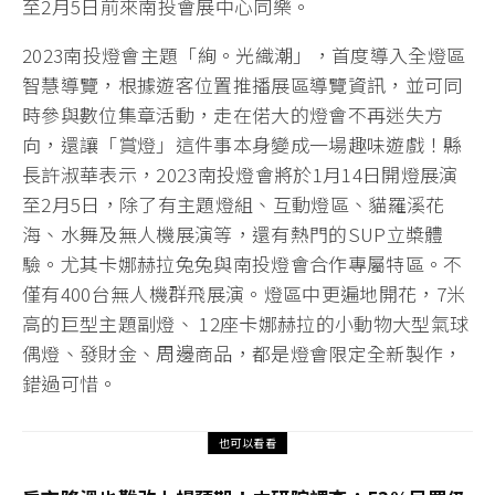
至2月5日前來南投會展中心同樂。
2023南投燈會主題「絢。光織潮」，首度導入全燈區
智慧導覽，根據遊客位置推播展區導覽資訊，並可同
時參與數位集章活動，走在偌大的燈會不再迷失方
向，還讓「賞燈」這件事本身變成一場趣味遊戲！縣
長許淑華表示，2023南投燈會將於1月14日開燈展演
至2月5日，除了有主題燈組、互動燈區、貓羅溪花
海、水舞及無人機展演等，還有熱門的SUP立槳體
驗。尤其卡娜赫拉兔兔與南投燈會合作專屬特區。不
僅有400台無人機群飛展演。燈區中更遍地開花，7米
高的巨型主題副燈、 12座卡娜赫拉的小動物大型氣球
偶燈、發財金、周邊商品，都是燈會限定全新製作，
錯過可惜。
也可以看看