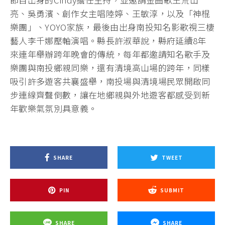
亮、吳勇濱、創作女主唱陸婷、王敏淳，以及「神棍
樂團」、YOYO家族，最後由出身南投知名影歌視三棲
藝人李千娜壓軸演唱。縣長許淑華說，縣府延續8年
來連年舉辦跨年晚會的傳統，每年都邀請知名歌手及
樂團與南投鄉親同樂，還有清境高山場的跨年，同樣
吸引許多遊客共襄盛舉，南投場與清境場民眾開啟同
步連線齊聲倒數，讓在地鄉親與外地遊客都感受到新
年歡樂氣氛別具意義。
SHARE
TWEET
PIN
SUBMIT
SHARE
SHARE