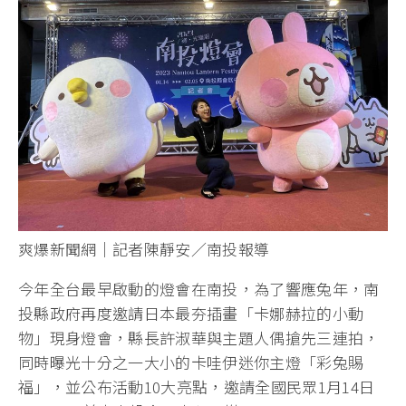
爽爆新聞網｜記者陳靜安／南投報導
今年全台最早啟動的燈會在南投，為了響應兔年，南
投縣政府再度邀請日本最夯插畫「卡娜赫拉的小動
物」現身燈會，縣長許淑華與主題人偶搶先三連拍，
同時曝光十分之一大小的卡哇伊迷你主燈「彩兔賜
福」，並公布活動10大亮點，邀請全國民眾1月14日