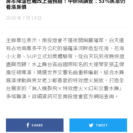
房市降溫也難改上揚預期！中研院調查：53%民眾仍
看漲房價
2026 年 7 月 14 日
主辦單位表示，南投燈會不僅夜間絢麗璀璨，白天還
有占地兩萬多平方公尺的貓羅溪河畔造型花海、花海
小火車、SUP立式划槳體驗等，從白天玩到夜晚保證
盡興而歸！水上舞台區由國際知名的大提琴家張正傑
擔任總導演，精選世界交響名曲重新編創，結合水舞
展演律動與男女老少都喜愛的特效煙火施放，打造全
台獨家的「無人機群飛×特效煙火×幻彩交響水舞」
多域聯演。詳細資訊可至
南投燈會官方網站
查詢。
SHARE
TWEET