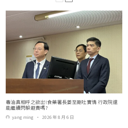
毒油真相呼之欲出!食藥署長姜至剛吐實情 行政院還
能繼續閃躲避責嗎?
yang ming
·
2026 年 8 月 6 日