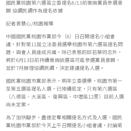
國民黨桃園第六選區立委提名6/13前徵詢黨員參選意
願 協調民調作為提名依據
記者袁慧心/桃園報導
中國國民黨桃園市黨部今（6）日召開提名小組會
議，針對第11屆立法委員選舉桃園市第六選區提名問
題，與會人員達成共識，除已表態的邱若華同志外，
將於6月13日前持續徵詢該選區可能參選黨員意願，
並於7月辦理協調民調，決定建議提名人選。
國民黨桃園市黨部表示，明年立委選舉，桃園市第一
至第五選區提名人選，已陸續底定，只有第六選區
（八德區、大溪區、 復興區、中壢區12里）目前人選
尚未定案。
為了加快腳步，盡速定奪相關提名方式及人選，國民
黨桃園市黨部於今天上午召開提名小組會議，討論第