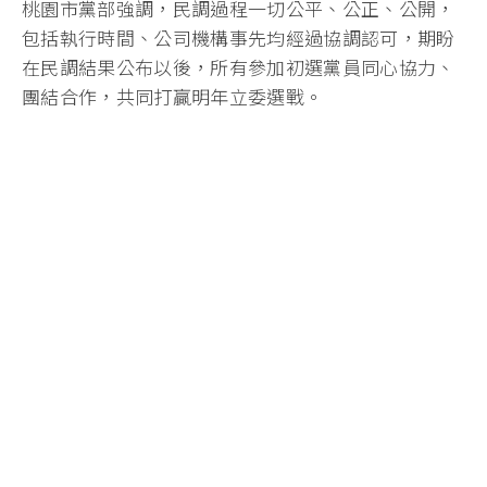
桃園市黨部強調，民調過程一切公平、公正、公開，
包括執行時間、公司機構事先均經過協調認可，期盼
在民調結果公布以後，所有參加初選黨員同心協力、
團結合作，共同打贏明年立委選戰。
國民黨第11屆立法委員桃園市第五選區（平鎮區、龍
潭區）初選，原有立委呂玉玲及市議員黃敬平、舒翠
玲3人登記，後舒翠玲因故退出，由呂玉玲、黃敬平
二人爭取初選提名，經5月28、29、30日連續3天民
調，今天上午10點，於桃園市黨部召開民調公布會，
由主委黃敏恭主持，全國公信力、世新大學、聯合報
3家民調公司代表出席。
市黨部根據2名參選人指定的3家民調公司平均支持