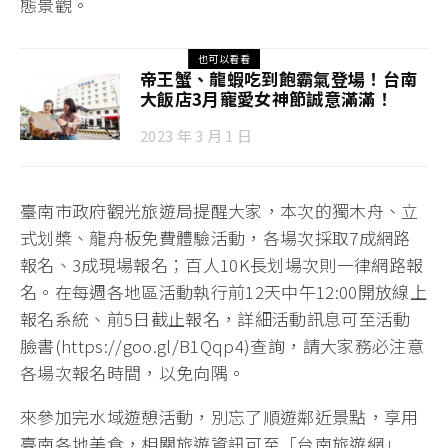
態景觀。
也可以看看
帝王蟹、龍蝦吃到飽霸氣登場！台南
大飯店3月寵愛女神節誠意滿滿！
2023 年 3 月 1 日
臺南市政府觀光旅遊局提醒大家，本次的獨木舟、立
式划槳、龍舟板免費體驗活動，各場次採取7成網路
報名、3成現場報名；百人10K長划場次則一律網路報
名。在每週各地區活動執行前12天中午12:00開放線上
報名系統、前5日截止報名，詳細活動訊息可至活動
臉書(https://goo.gl/B1Qqp4)查詢，請大家務必注意
各場次報名時間，以免向隅。
來參加完水域遊憩活動，別忘了順遊鄰近景點，享用
臺南各地美食，相關旅遊資訊可至「台南旅遊網」