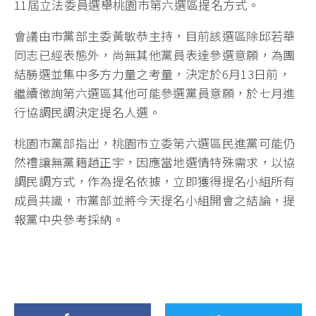
11屆立法委員選舉桃園市第六選區提名方式。
會議由市黨部主委黃敏恭主持，目前該選區除邱若華
同志已經表態外，尚無其他黨員表達參選意願，為團
結勝選並集中多方力量之考量，決定於6月13日前，
繼續徵詢第六選區其他可能參選黨員意願，於七月進
行協調民調決定提名人選。
桃園市黨部指出，桃園市立委第六選區民進黨可能仍
然禮讓無黨籍趙正宇，因應當地選情特殊需求，以協
調民調方式，作為提名依據，立即獲得提名小組所有
成員共識，市黨部並將今天提名小組開會之結論，提
報黨中央參考採納。