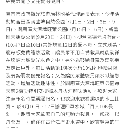
給民眾開心又充實的假期。
臺南市政府觀光旅遊局林國華代理局長表示，今年活
動於官田區葫蘆埤自然公園(7月1日、2日、8日、9
日)、關廟區大潭埤旺萊公園(7月15日、16日)、新營
區天鵝湖公園(9月23日、24日)、柳營區德元埤荷蘭村
(10月7日至10日)共計規劃12日的獨木舟、立式划槳、
龍舟板免費體驗活動，讓民眾不用自備載具就能徜徉
在埤塘水域湖光水色之中，另外為鼓勵身障及弱勢朋
友走出戶外，每日活動第1梯次保留10個名額給身障
及弱勢朋友優先報名；又為讓民眾體驗另類水域遊憩
活動，增加活動趣味性，於關廟區大潭埤旺萊公園每
天前2梯次特別安排獨木舟拔河趣味活動，歡迎大家
注意報名時間踴躍報名，也歡迎來觀看趣味的水上比
賽。 於9月16日、17日辦理四草水域「百人10K長
划」，邀請大家拿著自己的無動力載具，一起來「以
舟會友」，徜徉在古台江歷史水道中，欣賞豐富的生