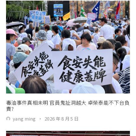
毒油事件真相未明 官員鬼扯洞越大 卓榮泰能不下台負
責?
yang ming
·
2026 年 8 月 5 日