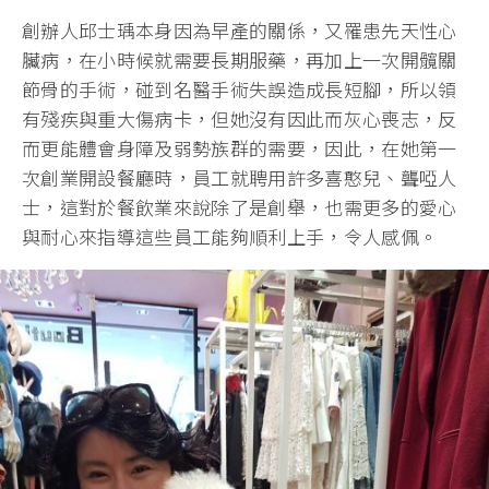
創辦人邱士瑀本身因為早產的關係，又罹患先天性心
臟病，在小時候就需要長期服藥，再加上一次開髖關
節骨的手術，碰到名醫手術失誤造成長短腳，所以領
有殘疾與重大傷病卡，但她沒有因此而灰心喪志，反
而更能體會身障及弱勢族群的需要，因此，在她第一
次創業開設餐廳時，員工就聘用許多喜憨兒、聾啞人
士，這對於餐飲業來說除了是創舉，也需更多的愛心
與耐心來指導這些員工能夠順利上手，令人感佩。