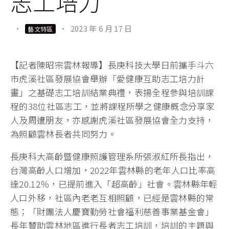
志工培力
·
·
2023 年 6 月 17 日
藝文特區
【記者陳昭宗雲林報導】長庚科技大學日前攜手斗六
市虎溪社區發展協會舉辦「愛健康互助志工培力計
畫」之基礎志工培訓結業典禮，表揚全程參與培訓課
程的38位社區志工，並將課程所學之健康概念分享家
人及周遭朋友，亦感謝虎溪社區發展協會全力支持，
為照顧雲林長者共同努力。
長庚科大高齡暨健康照護管理系所張淑紅所長指出，
台灣高齡人口增加，2022年雲林縣的老年人口比率高
達20.12％，已提前進入「超高齡」社會。雲林縣年輕
人口外移，社區內老老互相照顧，已經是雲林縣的常
態；「財團法人慶寶勤勞社會福利慈善事業基金會」
長年贊助雲林地區進行長者志工培訓，培訓的主題與