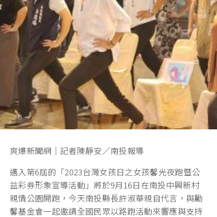
爽爆新聞網｜記者陳靜安／南投報導
邁入第6屆的「2023台灣女孩日之女孩馨光夜跑暨公
益彩券形象宣導活動」將於9月16日在南投中興新村
親情公園開跑，今天南投縣長許淑華親自代言，與勵
馨基金會一起邀請全國民眾以路跑活動來響應與支持