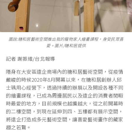
圖說:糖和居藝術空間推出我的寵物家人繪畫課程，身受民眾喜
愛。圖片/糖和居提供
記者 謝振維/台北報導
隱身在大安區遠企商場內的糖和居藝術空間，從疫情
嚴峻的時候2020年8月開幕以來，在糖和居創辦人邱
士瑀用心經營下，透過持續的辦展以及開設各種不同
的繪畫課程，已成為周邊居民以及遠企的消費者閒暇
時最愛的地方，目前規模也越擴越大，從之前開幕時
的二樓空間，到現在延伸到四、五樓都有展示空間，
將遠企打造成多元藝術空間，讓喜愛藝術畫作的藏家
趨之若鶩。