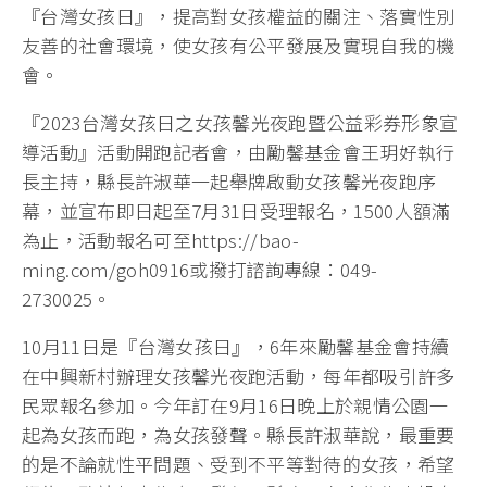
『台灣女孩日』，提高對女孩權益的關注、落實性別
友善的社會環境，使女孩有公平發展及實現自我的機
會。
『2023台灣女孩日之女孩馨光夜跑暨公益彩券形象宣
導活動』活動開跑記者會，由勵馨基金會王玥好執行
長主持，縣長許淑華一起舉牌啟動女孩馨光夜跑序
幕，並宣布即日起至7月31日受理報名，1500人額滿
為止，活動報名可至https://bao-
ming.com/goh0916或撥打諮詢專線：049-
2730025。
10月11日是『台灣女孩日』，6年來勵馨基金會持續
在中興新村辦理女孩馨光夜跑活動，每年都吸引許多
民眾報名參加。今年訂在9月16日晚上於親情公園一
起為女孩而跑，為女孩發聲。縣長許淑華說，最重要
的是不論就性平問題、受到不平等對待的女孩，希望