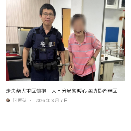
走失柴犬重回懷抱 大同分局警暖心協助長者尋回
何 明弘
·
2026 年 8 月 7 日