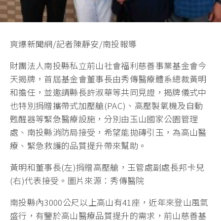
爽爆新聞網/記者陳靜安/南投報導
財團法人南投縣私立前山社會福利慈善事業基金會今
天揭牌，首屆基金會董事長由秀傳醫療體系總裁黃明
和擔任，並邀請縣長許淑華等共同見證，揭牌儀式中
也特別捐贈攜帶式加壓艙(PAC)、高壓製氧機及自動
甦醒器等緊急醫療設施，分別由玉山國家公園管理
處、南投縣消防局接受，希望能拋磚引玉，為高山醫
療、緊急救護的品質提升帶來幫助。
黃明和董事長(左)捐贈高壓艙，玉管處副處長邦卡兒
(右)代表接受。圖片來源：秀傳醫院
南投縣內3000公尺以上高山有41座，近年來登山風氣
盛行，有鑒於高山醫療品質提升的需求，前山慈善基