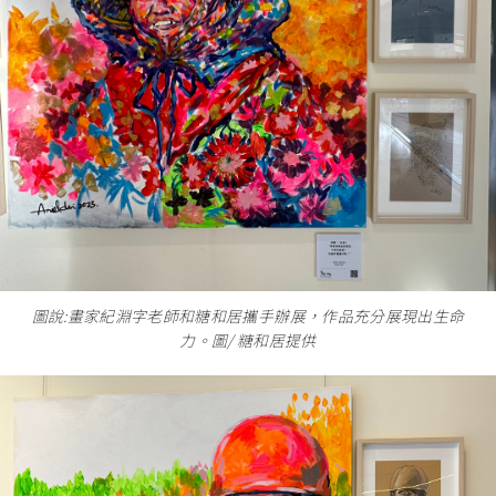
圖說:畫家紀淵字老師和糖和居攜手辦展，作品充分展現出生命
力。圖/ 糖和居提供