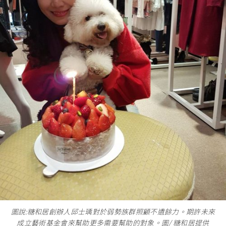
圖說:糖和居創辦人邱士瑀對於弱勢族群照顧不遺餘力。期許未來
成立藝術基金會來幫助更多需要幫助的對象。圖/ 糖和居提供