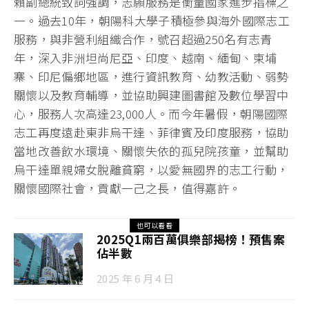
賴副總統致詞強調，志願服務是衡量國家進步指標之
一。過去10年，朝陽科大學子積極參與海外國際志工
服務，與非營利組織合作，號召超過250名有志青
年，深入非洲坦尚尼亞、印度、越南、緬甸、柬埔
寨、印尼偏鄉地區，進行資訊教育、幼教活動、弱勢
關懷以及教育輔導，並協助興建圖書館及數位學習中
心，服務人次高達23,000人。而今年暑假，朝陽國際
志工再度遠赴東非烏干達、菲律賓及印度服務，協助
當地改善飲水環境、關懷失依的孤兒院孩童，並幫助
烏干達單親婦女脫離貧窮，以愛無國界的志工行動，
關懷國際社會，貢獻一己之長，值得嘉許。
也可以看看
2025Q1兩百萬俱樂部揭榜！預售案
佔半數
2025 年 6 月 4 日