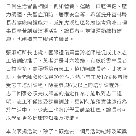
日常生活習習相關，例如營養、運動、口腔保健、壓
力調適、失智症預防、居家安全等，希望提升雲林縣
長者健康照護能力，感謝虎溪社區發展協會翁隆宜理
事長辛苦創辦這項活動，讓長者可規律運動維持健
康，也創造志工服務的機會。
張淑紅所長也說，國際禮儀黃善羚老師是促成此次志
工培訓的推手，黃老師是斗六媳婦，有感於雲林長者
日益增多，需積極培育志工，協助照顧長者。此次培
訓，黃老師積極找尋20位斗六熱心志工及18位長者接
受志工培訓課程，除需參與6次以上的培訓課程外，
志工回家必須完成課堂的指定作業才能取到志工證
明，志工不僅接受課室訓練，更期待能落實健康行為
於生活中，不少志工也將所學回饋至社區，讓長者可
以學到更多健康的知識及技能。
本次表揚活動，除了回顧過去二個月活動紀錄及頒獎