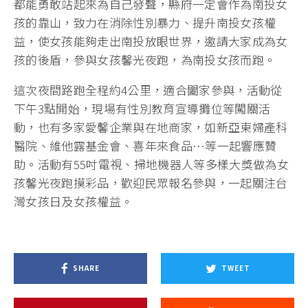
都能勇敢站起來為自己發聲，縣府一定會作為南投女
孩的靠山，致力在消除性別暴力、提升南投女孩權
益，使女孩能夠走出南投放眼世界，邀請大家成為女
孩的後盾，參與女孩馨光夜跑，為南投女孩而跑。
這次夜間路跑全程約4公里，適合闔家參與，活動從
下午3點開始，現場有性別教育宣導攤位等闖關活
動，也有多家愛馨企業與在地商家，如新亞東婦產科
醫院、維他露基金會、喜年來食品…等一起響應贊
助。活動有55吋電視、掃地機器人等多樣大獎做為女
孩馨光夜跑摸彩品，歡迎民眾報名參與，一起關注台
灣女孩日及女孩權益。
SHARE
TWEET