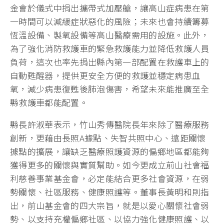
金會於儀式中捐出攜帶式加壓艙，讓高山症病患在第
一時間可以減緩症狀惡化的風險；未來也會持續籌募
恆溫設備、製氧設備等高山醫療需用的設施。此外，
為了強化消防救護車的緊急救護能力並降低救護人員
負荷，這次也率先捐出縣內第一部配置在救護車上的
自動甦醒器，提供更安全方便的救護並穩定病患血
氧，減少病患復甦後肺泡傷害，希望未來能推廣至全
縣救護車都能配置。
縣長許淑華表示，竹山秀傳醫院長年來除了醫療服務
創新，更藉由長照A據點、失智共照中心、遠距關懷
據點的擴展，讓缺乏醫療照護資源的偏鄉地區都能夠
獲得更多的關懷與實質幫助。如今更成立前山社會福
利慈善事業基金會，必定能結合更多社會資源，在弱
勢關懷、社區服務、健康照護等。董事長黃明和則指
出，前山基金會的四大宗旨，就是以愛心關懷社會弱
勢、以支持充權偏鄉社區、以協力強化健康照護、以