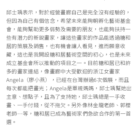
邱士瑀表示，對於經營畫廊自己是完全沒有經驗的，
但因為自己有個信念，希望未來能夠朝孵化藝術基金
會，能夠幫助更多弱勢及需要的朋友，也能夠扶持一
些有潛力的新銳畫家，讓這些畫家的作品能透過糖和
居的策展及銷售，也有機會讓人看見，進而願意收
藏，這也是我開設糖和居藝術空間的初心，也是未來
成立基金會所以推動的項目之一。目前糖和居已和許
多的畫家連結，像畫廊中大受歡迎的浙江女畫家
Angela（廖小燕），已經在台灣辦過6次個展，而且
每次都能把畫光；Angela是單親媽媽，邱士瑀幫她出
主意、想點子，且為了支持她，邱士瑀總是一手收
畫、一手付錢，從不拖欠。另外像林金龍老師、郭櫻
老師…等，糖和居已成為藝術家們急欲合作的第一首
選。