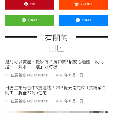
PIN
SUBMIT
SHARE
SHARE
有關的
鬼月可以賞屋、搬家嗎？房仲教5招安心過關 反而
是抓「漏水、西曬」好時機
住展雜誌 MyHousing
·
2026 年 8 月 7 日
日勝生布局台中3捷運站！23.5億元南屯G11共構案今
動工 將蓋322戶住宅
住展雜誌 MyHousing
·
2026 年 8 月 7 日