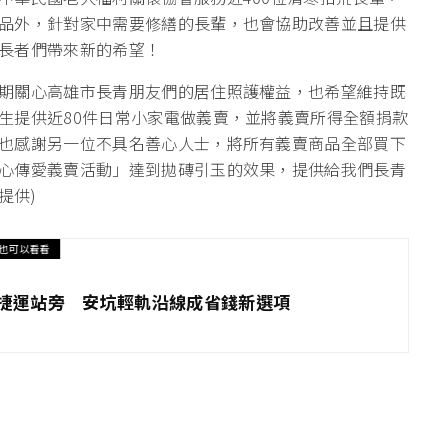
品外，針對家中需要修繕的長輩，也會協助改善並且提供
長者們帶來新的希望！
期關心高雄市長青朋友們的居住照護權益，也希望維持既
生提供近80件日常小家電做義賣，並將義賣所得全額捐款
也感謝另一位不具名善心人士，將所有義賣商品全部買下
心傳愛義賣活動」達到拋磚引玉的效果，提供給我們長青
提供)
也可以看看
住捷運站旁 安坑輕軌沿線成省錢新選項