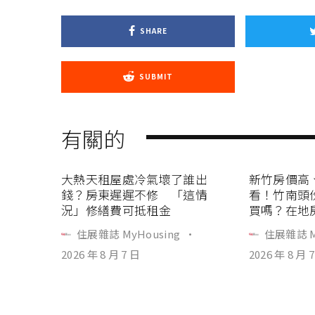
SHARE
SUBMIT
有關的
大熱天租屋處冷氣壞了誰出
新竹房價高
錢？房東遲遲不修 「這情
看！竹南頭
況」修繕費可抵租金
買嗎？在地
住展雜誌 MyHousing
·
住展雜誌 M
2026 年 8 月 7 日
2026 年 8 月 