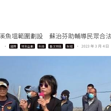
溪魚塭範圍劃設 蘇治芬助輔導民眾合
·
·
2023 年 3 月 4 日
國際
特別企劃
科技
藝文特區
財經