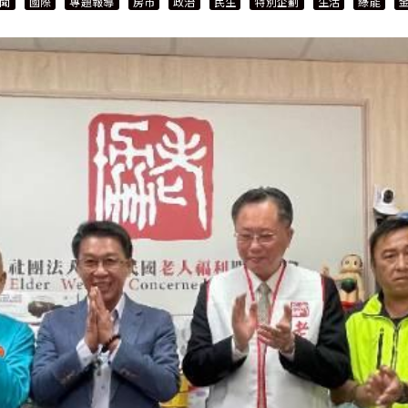
聞
國際
專題報導
房市
政治
民生
特別企劃
生活
綠能