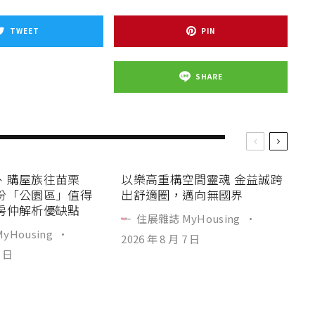
TWEET
PIN
SHARE
、購屋族往苗栗
以樂高重構空間靈魂 金益誠跨
份「公園區」值得
出舒適圈，邁向無國界
房仲解析優缺點
住展雜誌 MyHousing
·
yHousing
·
2026 年 8 月 7 日
7 日