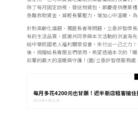
除了每月固定訪視、發送物資包、節慶提供應景禮
急難救助資金，減輕長輩壓力，增加心中溫暖，為
針對高齡化議題、獨居長者等問題，立委許智傑長
有的生活品質，感謝共同參與本次活動的洪滄海先
給中華民國老人福利關懷協會，來付出一己之力！
後，捐贈給長青朋友們使用，希望透過本次的「暖
前輩的最大的溫暖與守護！(圖/立委許智傑服務處 
每月多花4200元也甘願！近半新店租客搶
2026 年 6 月 22 日