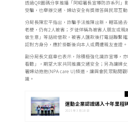
透過QR圖碼分享推播「阿昭署長宣導防詐系列」
受騙，也舉辦交通、婦幼安全有獎徵答與民眾互動
分局長陳宏平指出，詐騙手法推陳出新，轄區過去
老梗，仍有2人被害；歹徒佯稱為被害人朋友或親戚
做生意」等話術借款，被害人匯款後打電話聯繫確
認對方身分，應於掛斷後向本人或周遭親友查證。
副分局長文庭章也表示，除積極強化識詐宣導，亦
看聽」，期望大家共同推廣交通安全；另為讓婦女
署婦幼抱抱(NPA care U)頻道，讓與會民眾
識。
運動企業認證邁入十年里程碑
2025 年 3 月 18 日