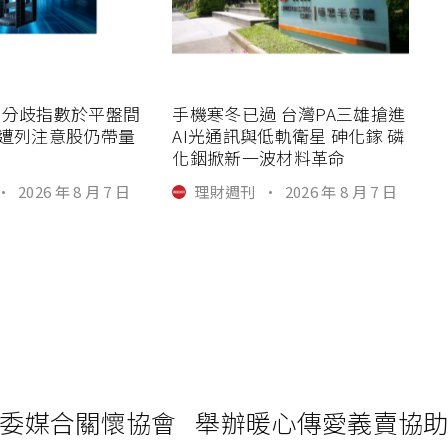
空分歧指數於平盤間
手機寒冬已過 台灣PA三雄搶進
科遭列注意股仍帶量
AI光通訊與低軌衛星 砷化鎵 磷
化銦掀新一波材料革命
·
2026 年 8 月 7 日
理財週刊
·
2026 年 8 月 7 日
委媒合關懷協會 舉辦暖心傳愛義賣協