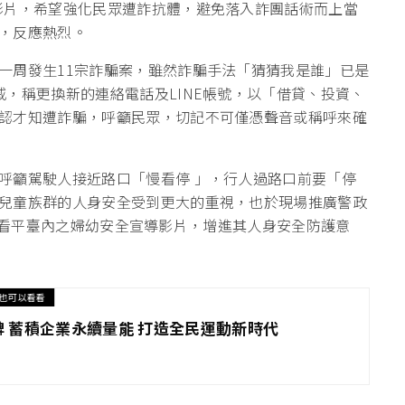
影片，希望強化民眾遭詐抗體，避免落入詐團話術而上當
，反應熱烈。
一周發生11宗詐騙案，雖然詐騙手法「猜猜我是誰」已是
，稱更換新的連絡電話及LINE帳號，以「借貸、投資、
認才知遭詐騙，呼籲民眾，切記不可僅憑聲音或稱呼來確
呼籲駕駛人接近路口「慢看停 」，行人過路口前要「停
兒童族群的人身安全受到更大的重視，也於現場推廣警政
點閱觀看平臺內之婦幼安全宣導影片，增進其人身安全防護意
也可以看看
 蓄積企業永續量能 打造全民運動新時代