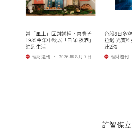
當「風土」回到餅裡，喜豐香
台股8日多
1985今年中秋以「日咖.夜酒」
拉鋸 光寶
進到生活
連2漲
理財週刊
·
2026 年 8 月 7 日
理財週刊
許智傑立