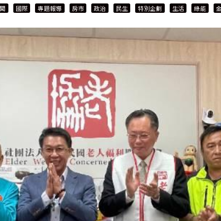
聞
國際
專題報導
房市
政治
民生
特別企劃
生活
綠能