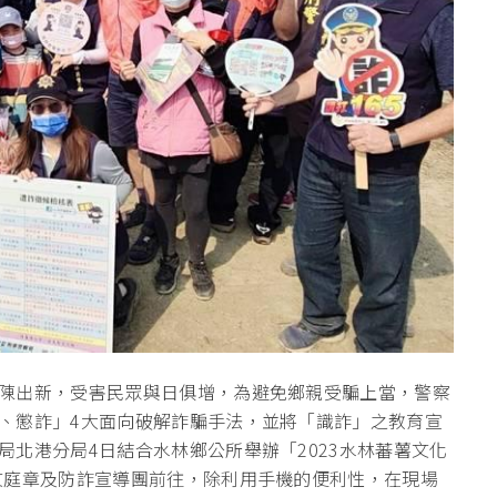
陳出新，受害民眾與日俱增，為避免鄉親受騙上當，警察
、懲詐」4大面向破解詐騙手法，並將「識詐」之教育宣
北港分局4日結合水林鄉公所舉辦「2023水林蕃薯文化
文庭章及防詐宣導團前往，除利用手機的便利性，在現場