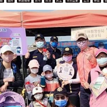
聞
國際
專題報導
房市
政治
民生
特別企劃
生活
綠能