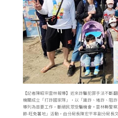
【記者陳昭宗雲林報導】近來詐騙犯罪手法不斷翻
機關成立「打詐國家隊」，以「識詐、堵詐、阻詐
導列為首要工作，斷絕民眾受騙機會。雲林縣警察局
節-旺免薯地」活動，由分局長陳宏平率副分局長