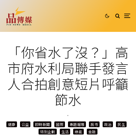
「你省水了沒？」高
市府水利局聯手發言
人合拍創意短片呼籲
節水
·
健康
公益
即時新聞
國際
專題報導
房市
政治
民生
特別企劃
生活
綠能
金融