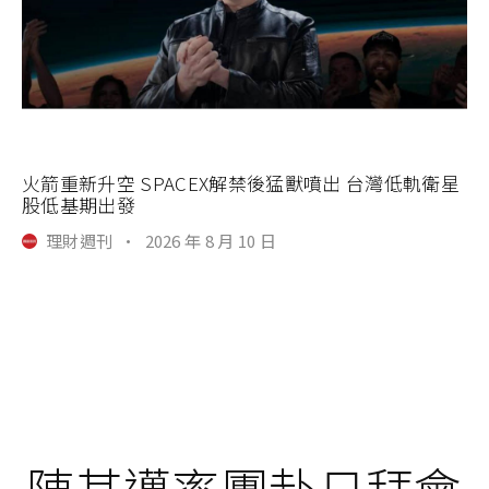
火箭重新升空 SPACEX解禁後猛獸噴出 台灣低軌衛星
股低基期出發
理財週刊
·
2026 年 8 月 10 日
陳其邁率團赴日拜會