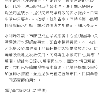
招。此外，洗車時擦車代替水沖、洗手關水搓肥皂，
洗臉用盆裝水，提供民眾簡單有效的省水撇步。日常
生活中只要有小小改變，就能省水，同時呼籲市民積
極參與節水行動，讓水源供應更加穩定、細水長流。
水利局呼籲，市府已成立旱災應變中心並積極與中央
溝通進行水源調度事宜；配合水情轉黃燈，本市6座
污水廠及52處建築工地每日提供2.25萬噸放流水可供
澆灌及洗地之次級使用，同時再生水廠每日也擴增1.3
萬噸，總計每日達8.6萬噸再生水；面對水情日漸嚴
峻，市府已持續開發整備水資源，也請各機關及學校
加強節水措施，並透過多元管道宣導市民、民間業者
一同落實節約用水。
(圖/高市府水利局 提供)