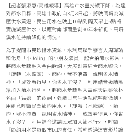
【記者張淑慧/高雄報導】高雄市水量持續下降，為達
到節水目標，高雄市政府自3月8日起，將晚間轉為減
壓供水黃燈，民生用水在晚上10點到隔天早上6點將
實施減壓供水，以應對南部雨量創30年來新低、高屏
溪水位持續降低的情況。
為了提醒市民珍惜水資源，水利局聯手發言人周璟瑜
和化身「小Jolin」的小朋友演員一起合拍節水影片，
將節水步驟融入金曲歌詞，大展創意結合節水觀念，
「旋轉（水龍頭）、節約，我不浪費」說明省水精
神，「成效看得見，你省水了沒？」利用諧音邀請民
眾加入節水行列。，將節水步驟融入華語天后蔡依林
名曲「舞孃」的歌詞，強調日常生活就能輕鬆做到，
用創意呼籲民眾節約用水。「旋轉（水龍頭）、節
約，我不浪費」說明省水精神，「成效看得見，你省
水了沒？」利用諧音邀請民眾加入節水行列，呼籲
「節約用水是每個市民的責任，希望透過這支影片讓