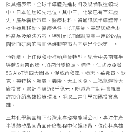
陳其邁表示，全球半導體先進材料及設備製造領域
中，日本位居領先地位，其中三井化學已有百年歷
史，產品囊括汽車、醫療材料、資通訊與半導體等，
提供運具移動、醫療保健、ICT產業、基礎與綠色材
料產品及解決方案，特別是ICT關聯產業中用於矽晶
圓背面研磨的表面保護膠帶市占率更是全球第一。
他強調，上任後積極推動產業轉型，配合中央南部半
導體S廊帶政策，加速開發橋頭、楠梓、仁武及亞灣
5G AIoT等四大園區，促成台積電、穩懋、華邦電、默
克、英特格、穎崴、義隆、天正國際、三福氣體等大
廠投資，累計金額近6千億元，盼透過主動拜會親自
詳加介紹高雄投資環境，爭取三井化學加碼投資高
雄。
三井化學集團旗下台灣東喜璐機能膜公司，專注生產
半導體矽晶圓背面研磨製程中保護膠帶，位南科高雄