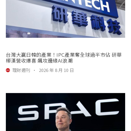
台灣大贏日韓的產業！IPC產業奪全球過半市佔 研華
樺漢營收爆喜 飆攻邊緣AI浪潮
理財週刊
·
2026 年 8 月 10 日