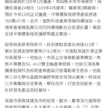
園區廠房於109年1月量產，為因應未來市場需求，接
續投資逾24億元（109年4月匯率）擴建第2期廠房，
預計今年10月正式量產，半導體製程膠帶產能將達
760萬㎡/年，此外，面對科技產業發展持續強勁，台
灣東喜璐機能膜公司仍持續規劃在台投資計畫，鞏固
全球半導體製程保護膠帶霸主寶座。
經發局長廖泰翔表示，目前進駐高雄日商達312家，
累計投資金額新臺幣374.2億元，在進駐高雄外資企業
中高居第一。他指出，市長上任後推動產業轉型，聚
焦半導體及5G AIoT雙主軸產業發展，也吸引鴻海集
團進駐橋科及和發產業園區打造電動車生態系。他推
崇三井化學在晶圓保護膠帶是全球頂尖廠商，盼促成
三井集團與在地業者、學校合作，打造技術創新、設
計研發及產品測試基地。
高雄市長陳其邁及市府經發、觀光、農業及行國等跨
局處參訪團隊，此次東京、九州考察，今（7）日參