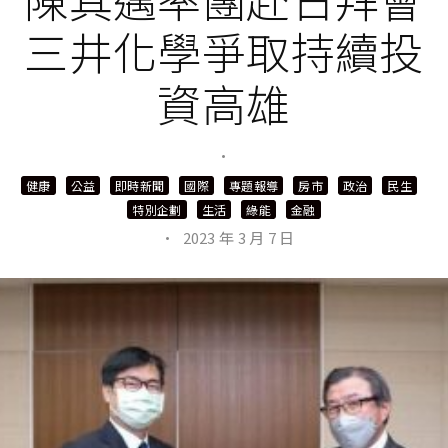
三井化學爭取持續投
資高雄
·
健康
公益
即時新聞
國際
專題報導
房市
政治
民生
特別企劃
生活
綠能
金融
·
2023 年 3 月 7 日