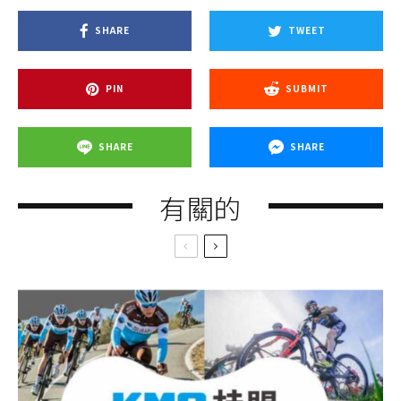
SHARE
TWEET
PIN
SUBMIT
SHARE
SHARE
有關的