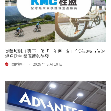
從華城到川湖 下一個「十年磨一劍」全球80%市佔的
鏈條霸主 築底蓄勢待發
理財週刊
·
2026 年 8 月 10 日