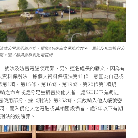
滅式公開承認偷吃外，還將3名廠商女業務的姓名、電話及相處過程公
開。圖／翻攝自群創光電官網
，就涉及妨害電腦使用罪，另外這名處長的發文，因為有
人資料保護法，據個人資料保護法第41條，意圖為自己或
1項、第15條、第16條、第19條、第20條第1項規
傳輸之命令或處分足生損害於他人者，處5年以下有期徒
腦使用部分，據《刑法》第358條，無故輸入他人帳號密
洞，而入侵他人之電腦或其相關設備者，處3年以下有期
有刑法的毀謗罪。