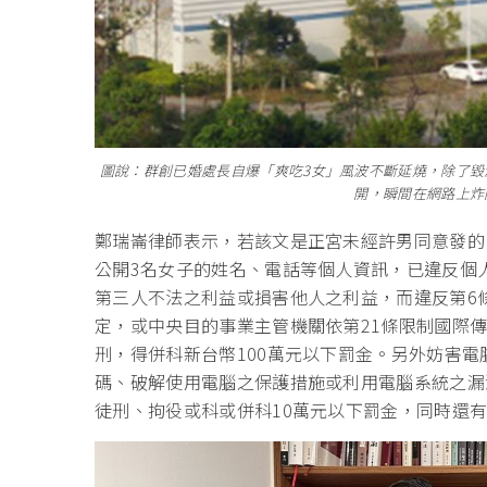
圖說：群創已婚處長自爆「爽吃3女」風波不斷延燒，除了毀
開，瞬間在網路上炸
鄭瑞崙律師表示，若該文是正宮未經許男同意發的
公開3名女子的姓名、電話等個人資訊，已違反個
第三人不法之利益或損害他人之利益，而違反第6條第
定，或中央目的事業主管機關依第21條限制國際
刑，得併科新台幣100萬元以下罰金。另外妨害電
碼、破解使用電腦之保護措施或利用電腦系統之漏
徒刑、拘役或科或併科10萬元以下罰金，同時還