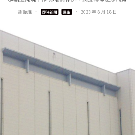
謝振維
·
·
2023 年 8 月 18 日
即時新聞
民生