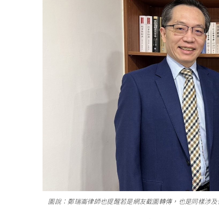
圖說：鄭瑞崙律師也提醒若是網友截圖轉傳，也是同樣涉及