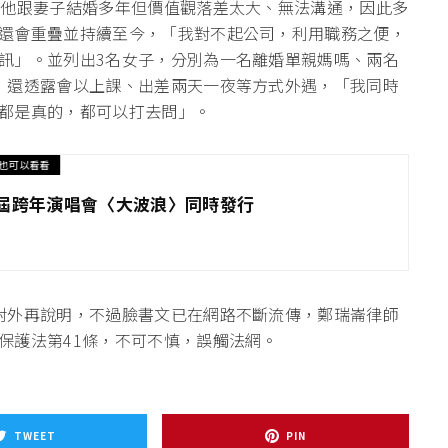
，他跟妻子結婚多年但價值觀落差太大、無法溝通，因此多
還會重疊並持續至今，「我對不起公司，利用職務之便，
訊」。並列出3名女子，分別為一名離婚單親媽嗎、兩名
，還透露會以上課、出差兩天一夜等方式外遇，「我同時
都是真的，都可以打去問」。
也可以看看
1屆跨年演唱會〈大波浪〉同時發行
對外再說明，不過臉書文已在網路不斷流傳，鄭瑞崙律師
保護法第41條，不可不慎，誤觸法網。
TWEET
PIN