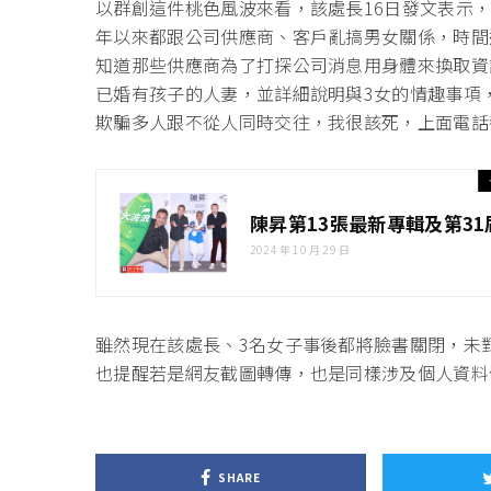
以群創這件桃色風波來看，該處長16日發文表示
年以來都跟公司供應商、客戶亂搞男女關係，時間
知道那些供應商為了打探公司消息用身體來換取資
已婚有孩子的人妻，並詳細說明與3女的情趣事項
欺騙多人跟不從人同時交往，我很該死，上面電話
陳昇第13張最新專輯及第3
2024 年 10 月 29 日
雖然現在該處長、3名女子事後都將臉書關閉，未
也提醒若是網友截圖轉傳，也是同樣涉及個人資料
SHARE