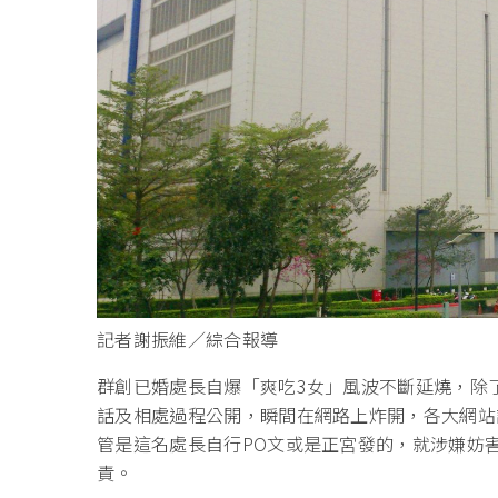
記者謝振維／綜合報導
群創已婚處長自爆「爽吃3女」風波不斷延燒，除
話及相處過程公開，瞬間在網路上炸開，各大網站
管是這名處長自行PO文或是正宮發的，就涉嫌妨
責。