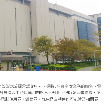
了毀滅式公開承認偷吃外，還將3名廠商女業務的姓名、電
討論區及平台瘋傳相關訊息。對此，律師鄭瑞崙提醒，不
害電腦使用罪、毀謗罪，就連網友轉傳也可能涉及相關罪