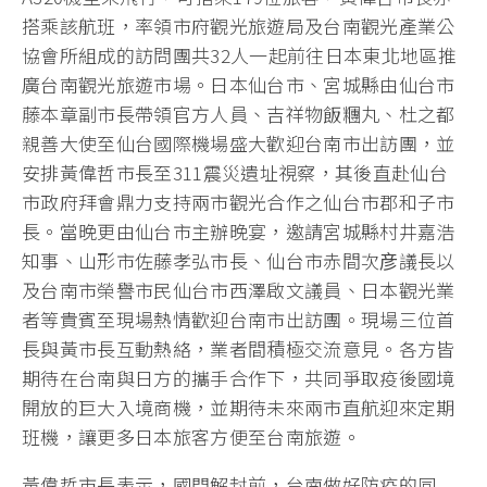
搭乘該航班，率領市府觀光旅遊局及台南觀光產業公
協會所組成的訪問團共32人一起前往日本東北地區推
廣台南觀光旅遊市場。日本仙台市、宮城縣由仙台市
藤本章副市長帶領官方人員、吉祥物飯糰丸、杜之都
親善大使至仙台國際機場盛大歡迎台南市出訪團，並
安排黃偉哲市長至311震災遺址視察，其後直赴仙台
市政府拜會鼎力支持兩市觀光合作之仙台市郡和子市
長。當晚更由仙台市主辦晚宴，邀請宮城縣村井嘉浩
知事、山形市佐藤孝弘市長、仙台市赤間次彦議長以
及台南市榮譽市民仙台市西澤啟文議員、日本觀光業
者等貴賓至現場熱情歡迎台南市出訪團。現場三位首
長與黃市長互動熱絡，業者間積極交流意見。各方皆
期待在台南與日方的攜手合作下，共同爭取疫後國境
開放的巨大入境商機，並期待未來兩市直航迎來定期
班機，讓更多日本旅客方便至台南旅遊。
黃偉哲市長表示，國門解封前，台南做好防疫的同