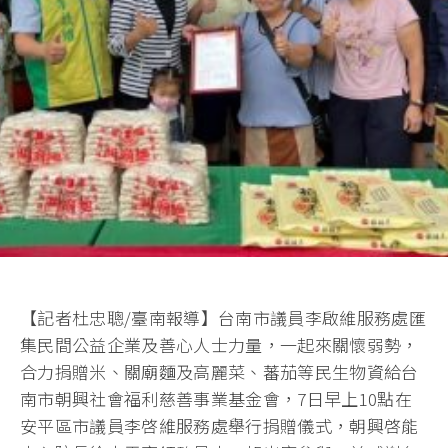
【記者杜忠聰/臺南報導】台南市議員李啟維服務處匯
集民間公益企業及善心人士力量，一起來關懷弱勢，
合力捐贈米、關廟麵及高麗菜、蕃茄等民生物資給台
南市朝興社會福利慈善事業基金會，7日早上10點在
安平區市議員李啓維服務處舉行捐贈儀式，朝興啓能