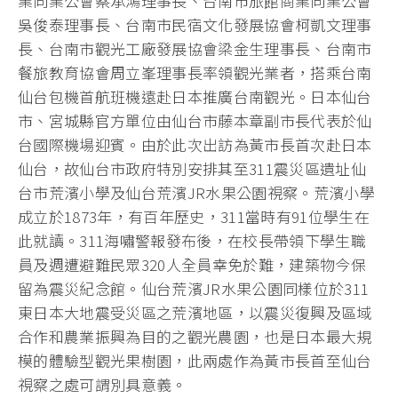
業同業公會蔡承鴻理事長、台南市旅館商業同業公會
吳俊泰理事長、台南市民宿文化發展協會柯凱文理事
長、台南市觀光工廠發展協會梁金生理事長、台南市
餐旅教育協會周立峯理事長率領觀光業者，搭乘台南
仙台包機首航班機遠赴日本推廣台南觀光。日本仙台
市、宮城縣官方單位由仙台市藤本章副市長代表於仙
台國際機場迎賓。由於此次出訪為黃市長首次赴日本
仙台，故仙台市政府特別安排其至311震災區遺址仙
台市荒濱小學及仙台荒濱JR水果公園視察。荒濱小學
成立於1873年，有百年歷史，311當時有91位學生在
此就讀。311海嘯警報發布後，在校長帶領下學生職
員及週遭避難民眾320人全員幸免於難，建築物今保
留為震災紀念館。仙台荒濱JR水果公園同樣位於311
東日本大地震受災區之荒濱地區，以震災復興及區域
合作和農業振興為目的之觀光農園，也是日本最大規
模的體驗型觀光果樹園，此兩處作為黃市長首至仙台
視察之處可謂別具意義。