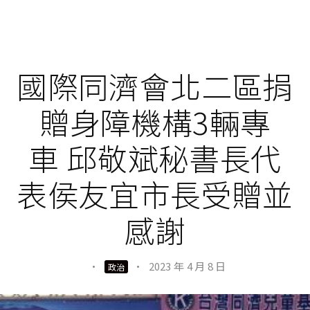
國際同濟會北二區捐
贈身障機構3輛專
車 邱敬斌秘書長代
表侯友宜市長受贈並
感謝
·
·
2023 年 4 月 8 日
政治