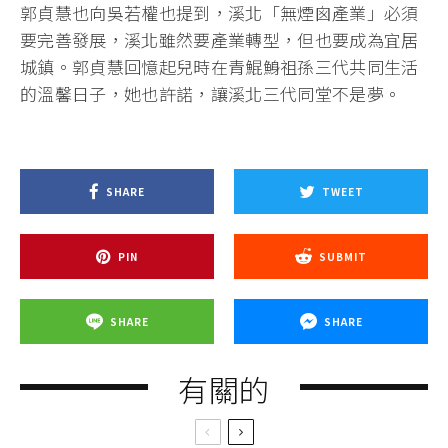
郭貞慧也向吳若權也提到，溪北「無煙囪產業」必須
要完善發展，溪北雖然要產業轉型，但也要成為宜居
城鎮。郭貞慧回憶起兒時在青鯤鯓祖孫三代共同生活
的溫馨日子，她也許諾，讓溪北三代同堂不是夢。
SHARE
TWEET
PIN
SUBMIT
SHARE
SHARE
有關的