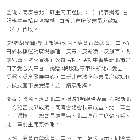
圖說：同濟會北二區主席王過枝（中）代表捐贈3台
服務專車給身障機構 由新北市府秘書長邱敬斌
（右）代收。
(記者胡光輝/新北報導)國際同濟會台灣總會北二區8
日於板橋運動廣場辦理「反毒、反霸凌、反飆車、關
懷兒童、防火宣導」公益活動，活動中響應新北市好
日子愛心大平台，捐贈3輛服務專車給新北市愛立、
愛滬、愛育發展中心，由新北市政府秘書長邱敬斌代
表侯友宜市長受贈，並回饋感謝牌。
圖說：國際同濟會北二區捐贈3輛服務專車 右起新北
市府秘書長邱敬斌、同濟會總會長蕭成益、北二區主
席王過枝、前總會長羅昌鑑、北二區前主席張雪娥、
北二區前主席甄啓剛。
國際同濟會台灣總會北二區主席王過枝表示，同濟會