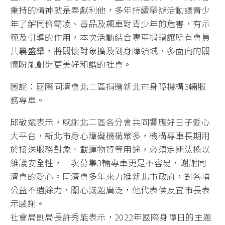
秉持的精神就是奉獻利他，多年持續舉辦活動讓青少
年了解同儕霸凌、毒品及飆車對青少年的危害，有示
範及引導的作用，本次活動結合專車捐贈讓所有會員
共襄盛舉，將關懷對象擴及到身障領域，多面向的關
懷盼能創造更美好和諧的社會。
圖說：國際同濟會北二區捐贈新北市身障機構3輛服
務專車。
邱敬斌表示，感謝北二區各分會共同響應好日子愛心
大平台，新北市身心障礙機構眾多，機構專車長期用
於接送服務對象、載運物資等用途，必須定期汰換以
維護安全性，一次募集3輛專車更是不容易，謝謝同
濟會的愛心。同濟會多年來力挺新北市政府，對各項
公益不遺餘力，關心議題廣泛，他代表侯友宜市長表
示感謝。
社會局副局長許秀能表示，2022年國際身障日的主題