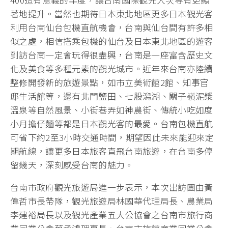
著地提升。當然也期待日本東北地區更多日本觀光客
利用台南仙台包機直航機會，台南與仙台間有許多相
似之處，相信搭乘包機的仙台及日本東北地區的遊客
到訪台南一定會玩得很盡興，台南是一座富含歷史文
化及美食等多種元素的觀光城市。近年來台南亦陸續
整修開發新的旅遊景點，如市立美術館2館、知事官
邸生活館等，還有北門鹽田、七股潟湖、關子嶺泥漿
溫泉等自然風景、小街巷弄如神農街、傳統小吃如度
小月擔仔麵等都是日本觀光客的最愛。台南包機直航
可省下約2至3小時交通時間，期望因此未來能迎來定
期航線，讓更多日本旅客直飛台南旅遊，在台南多停
留幾天，深刻感受台南的魅力。
台南市政府觀光旅遊局進一步表示，本次出訪團由黃
偉哲市長帶隊，觀光旅遊局林國華代理局長、農業局
李建裕局長以及觀光產業五大公協會之台南市旅行商