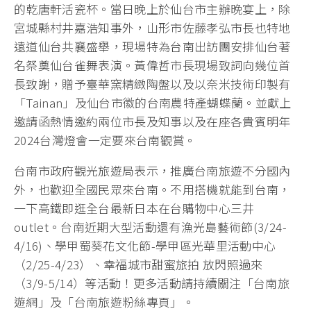
的乾唐軒活瓷杯。當日晚上於仙台市主辦晚宴上，除
宮城縣村井嘉浩知事外，山形市佐藤孝弘市長也特地
遠道仙台共襄盛舉，現場特為台南出訪團安排仙台著
名祭奠仙台雀舞表演。黃偉哲市長現場致詞向幾位首
長致謝，贈予臺華窯精緻陶盤以及以奈米技術印製有
「Tainan」及仙台市徽的台南農特產蝴蝶蘭。並獻上
邀請函熱情邀約兩位市長及知事以及在座各貴賓明年
2024台灣燈會一定要來台南觀賞。
台南市政府觀光旅遊局表示，推廣台南旅遊不分國內
外，也歡迎全國民眾來台南。不用搭機就能到台南，
一下高鐵即逛全台最新日本在台購物中心三井
outlet。台南近期大型活動還有漁光島藝術節(3/24-
4/16)、學甲蜀葵花文化節-學甲區光華里活動中心
（2/25-4/23）、幸福城市甜蜜旅拍 放閃照過來
（3/9-5/14）等活動！更多活動請持續關注「台南旅
遊網」及「台南旅遊粉絲專頁」。