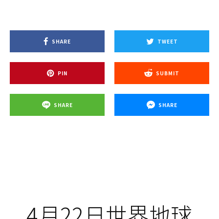
SHARE
TWEET
PIN
SUBMIT
SHARE
SHARE
4月22日世界地球