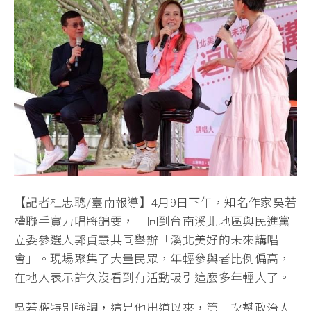
【記者杜忠聰/臺南報導】4月9日下午，知名作家吳若
權聯手實力唱將錦雯，一同到台南溪北地區與民進黨
立委參選人郭貞慧共同舉辦「溪北美好的未來講唱
會」。現場聚集了大量民眾，年輕參與者比例偏高，
在地人表示許久沒看到有活動吸引這麼多年輕人了。
吳若權特別強調，這是他出道以來，第一次幫政治人