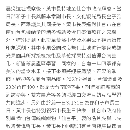
震災遺址視察後，黃市長特地至仙台市政府拜會。當
日郡和子市長與藤本章副市長、文化觀光局長金子雅
局長、西澤議員共同接待。黃市長表達對仙台市在台
南仙台包機給予的諸多協助及今日盛情歡迎之感謝
外，特別提到，此次至荒濱小學及水果公園視察讓其
印象深刻，其中水果公園改良鹽化土地進行變身成觀
光果園其所採接枝技術及草莓採果特別值得台南善
化、新營等農產區學習。同樣的，台南一年四季都有
美味的當令水果，接下來即將迎接鳳梨、芒果的季
節，歡迎各位到台南品嚐。2023全運會、台灣燈會及
2024台南400，都是大台南的盛事，期待友誼城市的
到訪參與，雙方農產等各領域經由交流互訪互相學習
共同進步。另外由於前一日3月31日為郡和子市長生
日，黃市長也特別祝郡市長生日快樂。仙台市政府特
別準備仙台傳統絹織物「仙台平」製的名片夾與卡夾
致贈黃偉哲市長。黃市長也回贈印有台南特產蝴蝶蘭