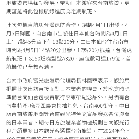
地旅遊市場蓬勃發展，帶動日本遊客來台南旅遊，更
期望能將此包機航線進展為定期航班。
此次包機直航與台灣虎航合作，規劃4月1日出發，4
月5日歸國，自台南市出發往日本仙台時間為4月1日
上午7點45分至下午13點20分，由日本仙台往台南市
時間為4月5日14點20分出發，17點20分扺達，台灣虎
航航班IT-8150班機型號A320，座位數可達179位，首
航機位已全數客滿。
台南市政府觀光旅遊局代理局長林國華表示，觀旅局
把握此次出訪直接面對日本業者的機會，於晚宴時除
準備台南仙台包機首航行李束帶紀念品外，另備有台
南農特產-麻豆區農會梅柚片兒、台南400御守、中日
版台南旅遊地圖等台南觀光特色文宣品發送各位與會
的日本業者。期待日方旅遊業者積極規劃台南觀光行
程介紹更多日本觀光客選擇台南旅遊，在2024年台南
400這有意義的年度，讓台南國際觀光人次等有更顯