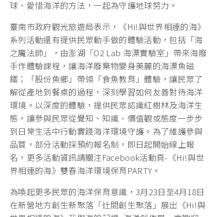
球、愛惜海洋的方法，一起為守護地球努力。
臺南市政府觀光旅遊局表示，《Hi!與世界相連的海》
系列活動還有提供民眾動手做的體驗活動，包括「海
之魔法師」，由澎湖「O2 Lab 海漂實驗室」帶來海廢
手作體驗課程，讓海洋廢棄物變身美麗的海漂魚磁
鐵；「股份魚鄉」帶領「食魚教育」體驗，讓民眾了
解從產地到餐桌的過程，深刻學習如何友善對待海洋
環境。以深度的體驗，提供民眾認識紅樹林及海洋生
態，讓參與民眾從覺知、知識、價值觀或態度一步步
到日常生活中行動實踐海洋環境守護。為了維護參與
品質，部分活動採預約報名制，即日起開始線上報
名，更多活動資訊請關注Facebook活動頁-《Hi!與世
界相連的海》雙春海洋環境保育PARTY。
為喚起更多民眾的海洋保育意識，3月23日至4月18日
在新營地方創生新聚落「辻間創生聚落」展出《Hi!與