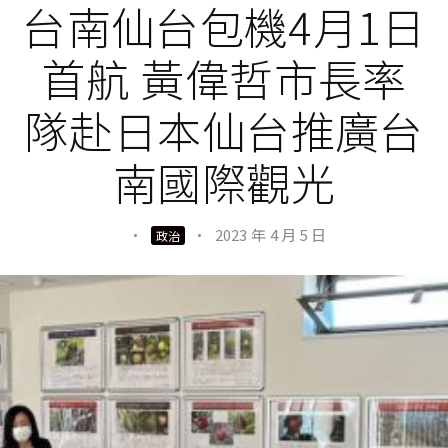
台南仙台包機4月1日
首航 黃偉哲市長率
隊赴日本仙台推廣台
南國際觀光
·
·
2023 年 4 月 5 日
政治