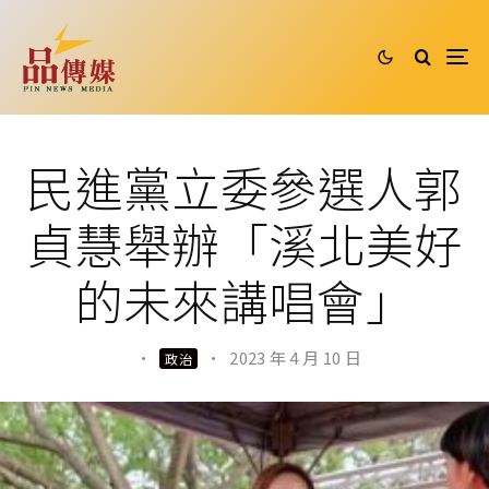
民進黨立委參選人郭
貞慧舉辦「溪北美好
的未來講唱會」
·
·
2023 年 4 月 10 日
政治