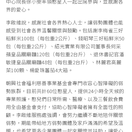
中心院長徐小雯率領憨星人一起出席參與，並感謝各
界的愛心。
李啟維說，感謝社會各界熱心人士，讓弱勢團體也能
感受到社會各界溫馨關懷與鼓勵。包括謝李梅雀三好
稻鮮米100包（每包重2公斤）、錢昭琴三好稻鮮米50
包（每包重2公斤）、紹光實業有限公司董事長何采
蘋皇品關廟麵120包（每包重2台斤）、退休書記官潘
敏捷皇品關廟麵48包（每包重2台斤）、林麗君高麗
菜100顆、楊愛珠蕃茄4大箱。
朝興社會福利慈善事業基金會專門收容心智障礙的弱
勢族群，目前共計60位憨星人，提供24小時全天候的
專業照護，憨兒們日常所需、醫療、以及三餐飲食費
用全由基金會支付，協助心智障礙者擁有全面性的照
顧。李啟維服務處強調，會努力繼續不斷地陪伴關懷
弱勢，期能帶給地方弱勢團體及家戶滿滿的希望及溫
暖，也希望更多企業團體一起來關懷並扶助，讓愛心