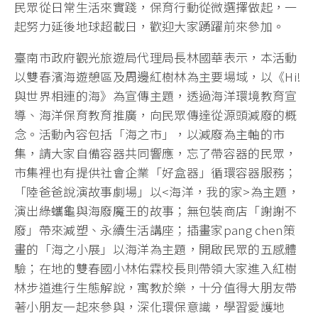
民眾從日常生活來實踐，保育行動從微選擇做起，一
起努力延後地球超載日，歡迎大家踴躍前來參加。
臺南市政府觀光旅遊局代理局長林國華表示，本活動
以雙春濱海遊憩區及周邊紅樹林為主要場域，以《Hi!
與世界相連的海》為宣傳主題，透過海洋環境教育宣
導、海洋保育教育推廣，向民眾傳達從源頭減廢的概
念。活動內容包括「海之市」，以減廢為主軸的市
集，請大家自備容器共同響應，忘了帶容器的民眾，
市集裡也有提供社會企業「好盒器」循環容器服務；
「陸爸爸說演故事劇場」以<海洋，我的家>為主題，
演出綠蠵龜與海廢魔王的故事；無包裝商店「謝謝不
廢」帶來減塑、永續生活講座；插畫家pang chen策
畫的「海之小展」以海洋為主題，開啟民眾的五感體
驗；在地的雙春國小林佑霖校長則帶領大家進入紅樹
林步道進行生態解說，寓教於樂，十分值得大朋友帶
著小朋友一起來參與，深化環保意識，學習愛護地