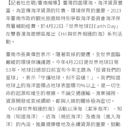
【記者杜忠聰/臺南報導】臺灣四面環海，海洋資源豐
富，為宣傳海洋資源的珍貴、環境保育的重要，2023
年臺南市政府觀光旅遊局特別爭取海洋委員會海洋保
育署補助經費，於4月22日「世界地球日Earth Day」
在雙春濱海遊憩區推出《Hi!與世界相連的海》系列活
動。
臺南市長黃偉哲表示，隨著氣候的變遷，全世界面臨
嚴峻的環境保護議題，今年4月22日是世界地球日第
53年，地球日總部日前宣布今年主題為「投資我們的
星球」，表示「守護地球，刻不容緩！」。我們知道
地球上的海洋面積占地球表面積70%以上，是一切生
命的起源和維生的根據，不論交通運輸、漁業捕撈、
資源開發或氣候調節，都與人類的關係極為密切。
《Hi!與世界相連的海》活動以淨海（潔淨海洋）、知
海（知道海洋）、近海（親近海洋）及進海（進入海
洋）的內涵，推廣健康棲地及永續資源的重要，鼓勵