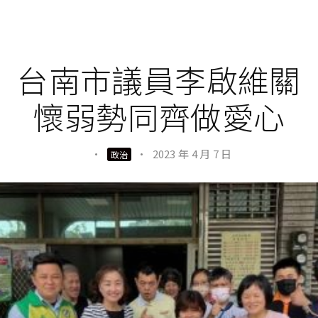
台南市議員李啟維關
懷弱勢同齊做愛心
·
·
2023 年 4 月 7 日
政治