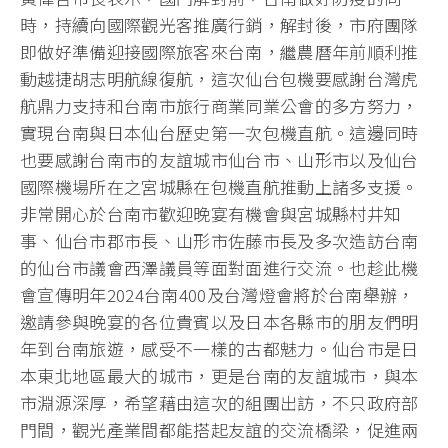
時，持續向國際觀光客推廣行銷，解封後，市府團隊
即做好準備迎接國際旅客來台南，繼農曆年前順利推
動越捷胡志明航線復航，這次仙台包機要感謝台灣虎
航鼎力支持和台南市旅行商業同業公會的多方努力，
實現台南與日本仙台歷史第一次包機直航。這邊同時
也要感謝台南市的友誼城市仙台市、山形市以及仙台
國際機場所在之宮城縣在包機直航推動上諸多支援。
非常開心於台南市歡迎晚宴有機會與宮城縣村井知
事、仙台市郡市長、山形市佐藤市長及多次造訪台南
的仙台市議會西澤議員等面對面進行交流。也趁此機
會宣傳明年2024台南400及台灣燈會將於台南舉辦，
邀請參與晚宴的各位貴賓以及日本各縣市的朋友們明
年到台南旅遊，感受不一樣的古都魅力。仙台市是日
本東北地區最大的城市，更是台南的友誼城市，與本
市淵源深厚，希望藉由這次的組團出訪，不只政府部
門間，觀光產業間都能搭起友誼的交流橋梁，促進兩