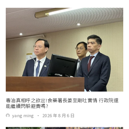
毒油真相呼之欲出!食藥署長姜至剛吐實情 行政院還
能繼續閃躲避責嗎?
yang ming
·
2026 年 8 月 6 日