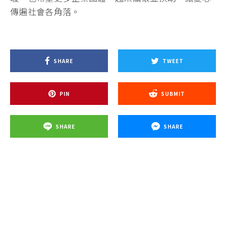
傳遍社會各角落。
SHARE
TWEET
PIN
SUBMIT
SHARE
SHARE