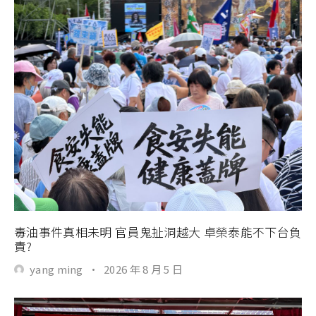
毒油事件真相未明 官員鬼扯洞越大 卓榮泰能不下台負
責?
yang ming
·
2026 年 8 月 5 日