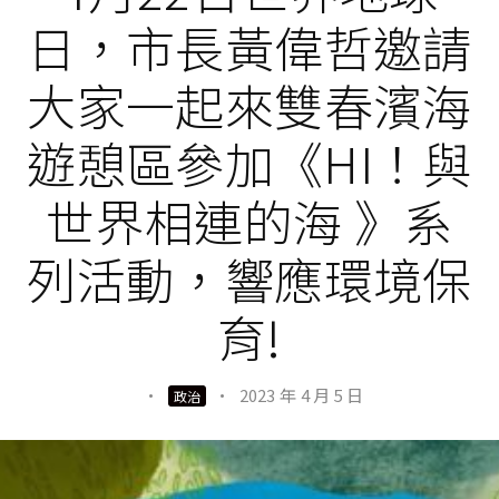
日，市長黃偉哲邀請
大家一起來雙春濱海
遊憩區參加《HI！與
世界相連的海 》系
列活動，響應環境保
育!
·
·
2023 年 4 月 5 日
政治