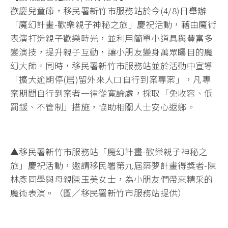
歡慶兒童節，移民署新竹市服務站於今(4/8)日舉辦
「魔幻計畫-歡樂親子神秘之旅」慶祝活動，藉由魔術
表演打造親子歡樂時光，並利用簡單小道具與豐富多
變演技，提升親子互動，讓小朋友變身萬眾矚目的魔
幻大師。同時，移民署新竹市服務站並於活動中宣導
「擴大逾期停(居)留外來人口自行到案專案」，凡專
案期間自行到案者一律從寬論處，採取「免收容、低
罰鍰、不管制」措施，協助相關人士安心返鄉。
▲移民署新竹市服務站「魔幻計畫-歡樂親子神秘之
旅」慶祝活動，邀請移民署第九屆築夢計畫得獎者-陳
林彥同學與母親陳玉美女士，為小朋友們帶來精采的
魔術表演。（圖／移民署新竹市服務站提供）