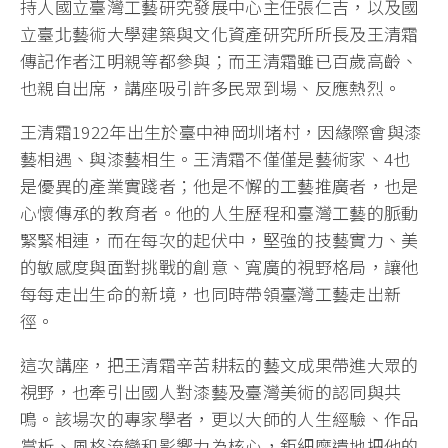
持人國立臺灣工藝研究發展中心主任張仁吉，以及國
立臺北藝術大學建築與文化資產研究所所長及王清霜
傳記作者江明親等都參與；而王清霜雖已百歲高齡、
也親自出席，講座吸引許多民眾到場、反應熱烈。
王清霜1922年出生於臺中神岡圳堵村，因緣際會與漆
藝相遇、與漆藝相生。王清霜不僅僅是藝術家、4也
是優異的產業實踐者；他是不懈的工藝推廣者，也是
心懷傳承的教育者。他的人生歷程和臺灣工藝的脈動
緊緊相連，而在每次的起伏中，堅強的技藝實力、美
的敏感度與面對挑戰的創意、寬廣的視野格局，讓他
每每走出生命的新境，也同時帶領臺灣工藝走出新
徑。
這次講座，把王清霜辛苦耕耘的藝文成果帶進大眾的
視野，也牽引出國人對漆藝及臺灣美術的認同與共
鳴。該場次的專家學者，更以大師的人生經驗、作品
賞析、風格流變和影響力為核心，鉅細靡遺地把他的