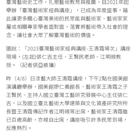
臺灣藝術史工作，扎根藝術教育與推廣，自2021年起
舉辦「臺灣藝術家經典講座」，已成為年度盛事，藉
此讓更多關心臺灣美術的民眾能與藝術家、藝術家家
屬或相關專家學者面對面，落實將藝術帶入社會的理
念，讓社會大眾了解臺灣藝術的價值。
圖說：「2023臺灣藝術家經典講座-王清霜場次」講座
現場，(左起)張仁吉主任、王賢民老師、江明親教
授。（記者張亞痕攝）
昨（4/8）日漆藝大師王清霜講座，下午2點在國美館
演講廳舉辦，國美館廖仁義館長、藝術家王清霜之子
王賢民、主持人國立臺灣工藝研究發展中心主任張仁
吉，以及國立臺北藝術大學建築與文化資產研究所所
長暨王清霜傳記作者江明親等出席，藝術家王清霜雖
已百歲高齡，亦親自出席，講座吸引許多民眾到場，
反應熱烈。