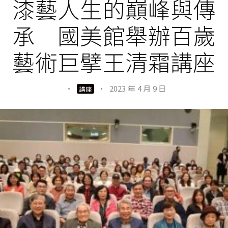
漆藝人生的巔峰與傳
承 國美館舉辦百歲
藝術巨擘王清霜講座
·
·
2023 年 4 月 9 日
講座