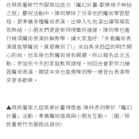
在移民署新竹市服務站這次「魔幻計畫-歡樂親子神秘
之旅」慶祝活動中，陳同學除了分享他的魔術學習歷
程，更準備多種魔術表演，出神入化地演出讓現場氣
氛熱絡，小朋友們更是崇拜得驚呼連連，陳同學也進
行幾項魔術表演拆解教學，讓大家直呼:「來看魔術表
演還能學魔術，真是賺到了!」來自馬來西亞的明杰開
心的說，他本身也對魔術很有興趣，所以報名此次活
動；參加完今天的家庭教育課程，他回去會更努力練
習魔術表演，期望未來也能像陳同學一樣登台表演帶
來更多歡樂。
▲移民署第九屆築夢計畫得獎者-陳林彥同學於「魔幻
計畫」活動，準備魔術道具與小朋友互動。（圖／移
民署新竹市服務站提供）