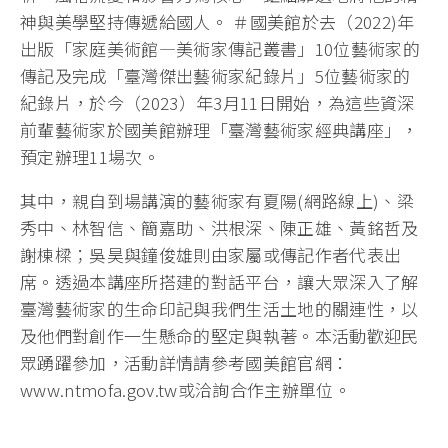
神與美學堅持傳遞給國人。 ＃國美館於去（2022)年
出版「家庭美術館―美術家傳記叢書」10位藝術家的
傳記及完成「臺灣傑出藝術家紀錄片」5位藝術家的
紀錄片，於今（2023）年3月11日開始，為這些資深
前輩藝術家於國美館辦理「臺灣藝術家經典講座」，
預定辦理11場次。
其中，親自到場講演的藝術家有夏陽(網路線上)、梁
秀中、林智信、簡嘉助、洪根深、陳正雄、黃銘哲及
謝棟樑；吳昊與鐘俊雄則由家屬或傳記作者代表出
席。透過本講座所搭建的對話平台，讓大眾深入了解
臺灣藝術家的生命印記與我們生活土地的關連性，以
及他們對創作一生懸命的堅定與執著。本活動歡迎民
眾踴躍參加，活動詳情請參考國美館官網：
www.ntmofa.gov.tw或洽詢合作主辦單位。