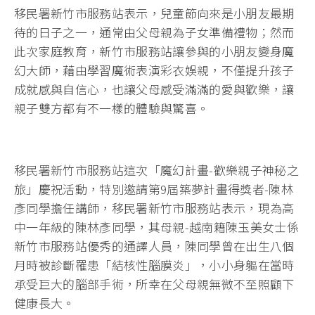
移民署新竹市服務站表示，兒童節向來是小朋友最期
待的日子之一，通常由父母親為子女準備禮物；然而
此次家庭教育，新竹市服務站讓參與的小朋友變身魔
幻大師，藉由學習魔術表演彩衣娛親，不僅提升孩子
成就感與自信心，也讓父母感受滿滿的愛與歡樂，讓
親子雙方都有不一樣的體驗與驚喜。
移民署新竹市服務站這次「魔幻計畫-歡樂親子神秘之
旅」慶祝活動，特別邀請第9屆築夢計畫得獎者-陳林
彥同學擔任講師，移民署新竹市服務站表示，現為高
中一年級的陳林彥同學，其母親-越南籍陳玉美女士係
新竹市服務站優秀的通譯人員，陳同學曾在出生八個
月時被診斷罹患「結核性腦膜炎」，小小身軀在當時
承受巨大的腦部手術，所幸在父母親無微不至照顧下
健康長大。