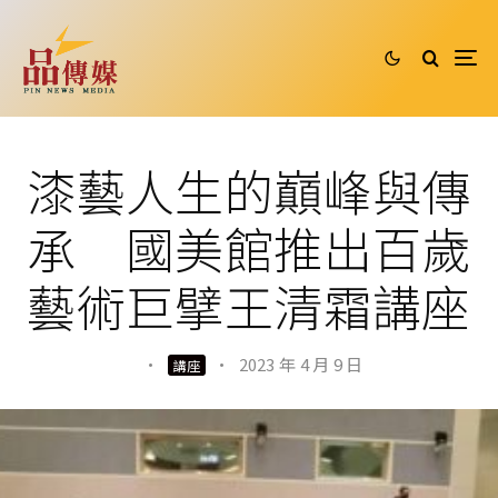
漆藝人生的巔峰與傳
承 國美館推出百歲
藝術巨擘王清霜講座
·
·
2023 年 4 月 9 日
講座