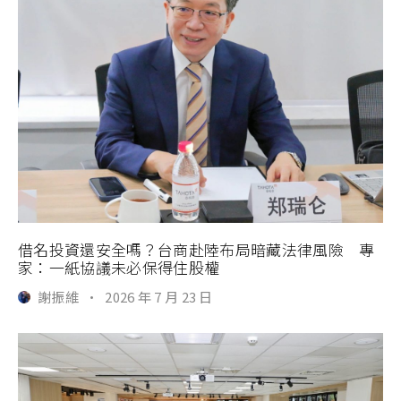
借名投資還安全嗎？台商赴陸布局暗藏法律風險 專
家：一紙協議未必保得住股權
謝振維
·
2026 年 7 月 23 日