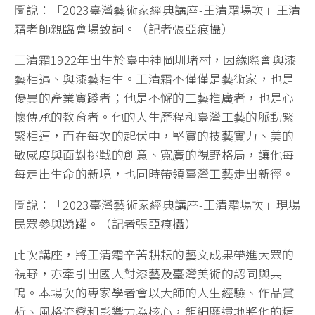
圖說：「2023臺灣藝術家經典講座-王清霜場次」王清
霜老師親臨會場致詞。（記者張亞痕攝）
王清霜1922年出生於臺中神岡圳堵村，因緣際會與漆
藝相遇、與漆藝相生。王清霜不僅僅是藝術家，也是
優異的產業實踐者；他是不懈的工藝推廣者，也是心
懷傳承的教育者。他的人生歷程和臺灣工藝的脈動緊
緊相連，而在每次的起伏中，堅實的技藝實力、美的
敏感度與面對挑戰的創意、寬廣的視野格局，讓他每
每走出生命的新境，也同時帶領臺灣工藝走出新徑。
圖說：「2023臺灣藝術家經典講座-王清霜場次」現場
民眾參與踴躍。（記者張亞痕攝）
此次講座，將王清霜辛苦耕耘的藝文成果帶進大眾的
視野，亦牽引出國人對漆藝及臺灣美術的認同與共
鳴。本場次的專家學者會以大師的人生經驗、作品賞
析、風格流變和影響力為核心，鉅細靡遺地將他的精