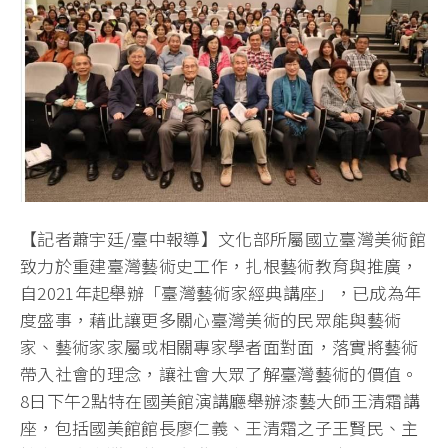
【記者蕭宇廷/臺中報導】文化部所屬國立臺灣美術館
致力於重建臺灣藝術史工作，扎根藝術教育與推廣，
自2021年起舉辦「臺灣藝術家經典講座」，已成為年
度盛事，藉此讓更多關心臺灣美術的民眾能與藝術
家、藝術家家屬或相關專家學者面對面，落實將藝術
帶入社會的理念，讓社會大眾了解臺灣藝術的價值。
8日下午2點特在國美館演講廳舉辦漆藝大師王清霜講
座，包括國美館館長廖仁義、王清霜之子王賢民、主