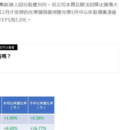
集創辦人因炒股遭判刑，另公司本周召開法說釋出豬價大
12月才掛牌的光學鏡頭廠保勝光學3月中以來股價飆漲逾
PS為3.8元。
也可以看看
高嗎？