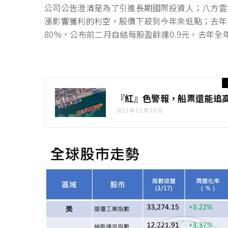
公司公告澄清是為了引進長期國際投資人；八方雲
漲影響獲利的利空，股價下殺到今年來低點；去年
80%，公布前二月自結每股盈餘達0.9元，去年全年E
『紅』色警報，船票還能追
2023 年 12 月 26 日