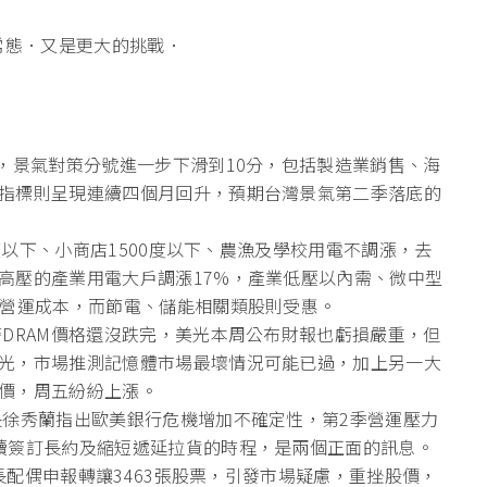
常態．又是更大的挑戰．
，景氣對策分號進一步下滑到10分，包括製造業銷售、海
指標則呈現連續四個月回升，預期台灣景氣第二季落底的
0度以下、小商店1500度以下、農漁及學校用電不調漲，去
高壓的產業用電大戶調漲17%，產業低壓以內需、微中型
的營運成本，而節電、儲能相關類股則受惠。
DRAM價格還沒跌完，美光本周公布財報也虧損嚴重，但
光，市場推測記憶體市場最壞情況可能已過，加上另一大
價，周五紛紛上漲。
長徐秀蘭指出歐美銀行危機增加不確定性，第2季營運壓力
續簽訂長約及縮短遞延拉貨的時程，是兩個正面的訊息。
事長配偶申報轉讓3463張股票，引發市場疑慮，重挫股價，