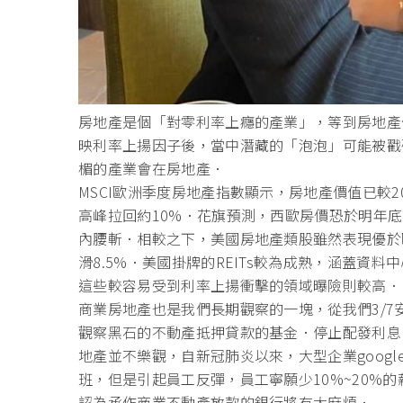
房地產是個「對零利率上癮的產業」，等到房地產
映利率上揚因子後，當中潛藏的「泡泡」可能被戳
楣的產業會在房地產．
MSCI歐洲季度房地產指數顯示，房地產價值已較20
高峰拉回約10%．花旗預測，西歐房價恐於明年底
內腰斬．相較之下，美國房地產類股雖然表現優於歐洲
滑8.5%．美國掛牌的REITs較為成熟，涵蓋資
這些較容易受到利率上揚衝擊的領域曝險則較高．
商業房地產也是我們長期觀察的一塊，從我們3/7
觀察黑石的不動產抵押貸款的基金．停止配發利息
地產並不樂觀，自新冠肺炎以來，大型企業google
班，但是引起員工反彈，員工寧願少10%~20%
認為承作商業不動產放款的銀行將有大麻煩．