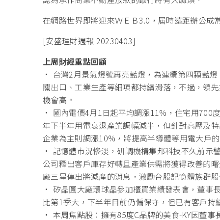
在網路世界即將迎來ＷＥＢ3.0，屆時遠距辦公成
[安盛理財週報 20230403]
上周財經重點回顧
• 台灣2月景氣燈號再亮藍燈，為連續第四顆藍燈
關出口、工業生產等細項都持續滑落，不過，領先
機會高。
• 國內電價4月1日起平均調漲11%，住宅用70
年下半年用電衰退產業調幅減半，但針對高壓及特
企業為主則調漲10%，將提高半導體等用電大戶
• 記憶體市況慘淡，研調機構集邦科技不久前示警
公司釋出客戶庫存好轉且產業供需將獲得改善的曙
廠三星傳出將減產的消息，激勵台股記憶體族群股
• 矽晶圓大廠環球晶參加櫃買業績發表會，董事
比第1季大，下半年目前仍偏保守，但已有客戶持
• 本周焦點股：擁有85度C品牌的美食-KY因董