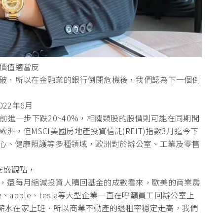
價值適當反
破．所以在金融業的銀行倒閉危機後，我們認為下一個倒
22年6月
前進一步下跌20~40%，相關類股的股價則可能在同期間
，但MSCI美國房地產投資信託(REIT)指數3月迄今下
料中心、健康照護等多種領域，歐洲對於辦公室、工業及零售
安盛觀點，
，還每月縮減投資人贖回基金的成數看來，歐美的商業房
、apple、tesla等大型企業一直在呼籲員工回辦公室上
的薪水在家上班．所以商業不動產的退租率穩定走高，我們