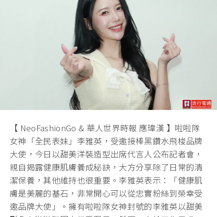
【 NeoFashionGo & 華人世界時報 應瑋漢 】啦啦隊
女神「全民表妹」李雅英，受邀接棒黑鑽水飛梭品牌
大使，今日以甜美洋裝造型出席代言人公布記者會，
親自揭露健康肌膚養成秘訣，大方分享除了日常的清
潔保養，其他維持也很重要。李雅英表示：「健康肌
膚是美麗的基石，非常開心可以從忠實粉絲到榮幸受
邀品牌大使」。擁有啦啦隊女神封號的李雅英以甜美