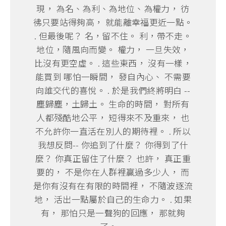
現， 為名、為利、為地位、為權力， 彷
彿只要站得夠高， 就能離幸福更近一點。
. 但最後呢？ 名，留不住。 利，帶不走。
地位，隨風向而變。 權力， 一旦失效，
比沒有更空虛。 . 這些東西， 沒有一樣，
能買到 哪怕一瞬間， 發自內心、 不需要
向誰交代的喜悅。 . 於是我們終將明白 --
塵歸塵，土歸土。 生命的時間， 對所有
人都殘酷地公平， 短得來不及重來， 也
不允許你一直活在別人的期待裡。 . 所以
我想反問-- 你追到了什麼？ 你得到了什
麼？ 你真正留住了什麼？ 也許， 真正重
要的， 不是你在人群裡贏過多少人， 而
是你有沒有在有限的時間裡， 不隨波逐流
地， 活出一點屬於自己的生命力。 . 如果
有， 那怕只是一聲狗的回應， 那就夠