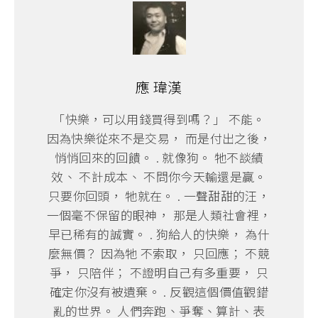
應 瑋漢
「快樂，可以用錢買得到嗎？」 不能。
因為快樂從來不是交易， 而是付出之後，
悄悄回來的回饋。 . 就像狗。 牠不談績
效、 不計成本、 不問你今天輸還是贏。
只要你回頭， 牠就在。 . 一聲甜甜的汪，
一個毫不保留的眼神， 那是人類社會裡，
早已稀有的誠實。 . 狗給人的快樂， 為什
麼無價？ 因為牠 不索取， 只回應； 不競
爭， 只陪伴； 不證明自己有多重要， 只
確定你沒有被遺棄。 . 反觀這個價值觀錯
亂的世界。 人們奔跑、爭奪、算計、表