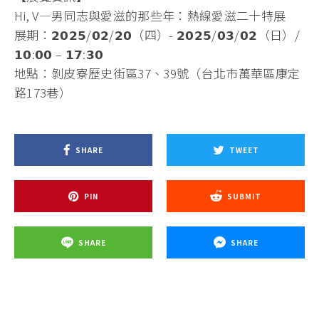
Hi, V—男同志與愛滋的那些年：熱線愛滋二十特展
展期：𝟮𝟬𝟮𝟱/𝟬𝟮/𝟮𝟬（四）- 𝟮𝟬𝟮𝟱/𝟬𝟯/𝟬𝟮（日）/
𝟭𝟬:𝟬𝟬 – 𝟭𝟳:𝟯𝟬
地點：剝皮寮歷史街區37、39號（台北市萬華區康定
路173巷）
SHARE
TWEET
PIN
SUBMIT
SHARE
SHARE