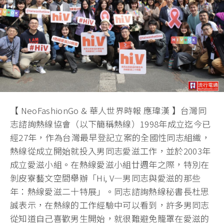
【 NeoFashionGo & 華人世界時報 應瑋漢 】台灣同
志諮詢熱線協會（以下簡稱熱線）1998年成立迄今已
經27年，作為台灣最早登記立案的全國性同志組織，
熱線從成立開始就投入男同志愛滋工作，並於2003年
成立愛滋小組。在熱線愛滋小組廿週年之際，特別在
剝皮寮藝文空間舉辦「Hi, V—男同志與愛滋的那些
年：熱線愛滋二十特展」。同志諮詢熱線秘書長杜思
誠表示，在熱線的工作經驗中可以看到，許多男同志
從知道自己喜歡男生開始，就很難避免籠罩在愛滋的