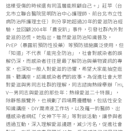
這樣受傷的時候還有同溫層能照顧自己。」莊苹（台
北市立聯合醫院昆明防治中心護理師、前台北市立性
病防治所護理主任）則分享她超過20年的愛滋防治經
驗，並回顧2004年「農安趴」事件，引發社群內外對
愛滋的恐慌。她指出，雖然愛滋防治知識普及，
PrEP（暴露前預防性投藥）等預防措施廣泛使用，但
「知道」不代表「能完全防治」，社會對感染者的誤
解仍深，而感染者往往是最了解防治與藥物資訊的專
家，也深知一般人對愛滋的恐懼，希望大家能抽空逛
展、聽講座，認識感染者們的故事。為促進社會大眾
對愛滋與男同志社群的理解，同志諮詢熱線舉辦「Hi,
V—男同志與愛滋的那些年：熱線愛滋二十特展」，
除靜態展覽外，也規劃了四場周邊體驗，包括性安全
知識講座、DIY潤滑液工作坊，以及羅一鈞醫師、出
櫃感染者網紅「女神下午茶」等對談活動，讓參與者
透過互動，深入理解愛滋議題，減少污名，促進社會