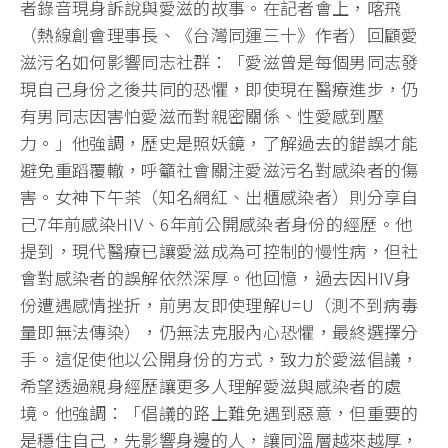
者錄音現身訴說與愛滋的故事。在記者會上，喀飛
（熱線創會理事長、《台灣同運三十》作者）回顧愛
滋污名如何影響同志社群：「愛滋曾是每個男同志發
現自己身份之後共同的恐懼，即使現在醫療進步，仍
有男同志因害怕愛滋而對親密關係、性愛感到壓
力。」他強調，歷史是照妖鏡，了解過去的錯誤才能
避免重蹈覆轍，呼籲社會關注愛滋污名對感染者的傷
害。女神下午茶（知名網紅、出櫃感染者）則分享自
己7年前感染HIV、6年前公開感染者身份的經歷。他
提到，現代醫療已讓愛滋成為可控制的慢性病，但社
會對感染者的誤解依然深厚。他回憶，過去因HIV身
份遭遇感情挫折，前男友即使理解U=U（測不到病毒
量即無法傳染），仍無法克服內心恐懼，最終選擇分
手。這促使他以公開身份的方式，致力於愛滋倡議，
希望透過親身經歷讓更多人理解愛滋與感染者的處
境。他強調：「倡議的路上難免遇到惡意，但重要的
是穩住自己，先影響身邊的人，讓同溫層越來越厚，