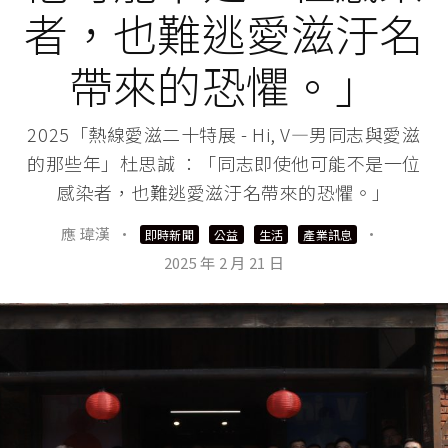
者，也難逃愛滋汙名
帶來的恐懼。」
2025「熱線愛滋二十特展 - Hi, V—男同志與愛滋
的那些年」杜思誠 ：「同志即使他可能不是一位
感染者，也難逃愛滋汙名帶來的恐懼。」
應 瑋漢
·
·
即時新聞
公益
生活
產業訊息
2025 年 2 月 21 日