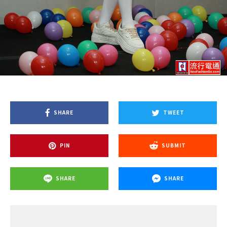
SHARE
TWEET
PIN
SUBMIT
SHARE
SHARE