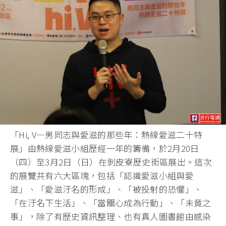
「Hi, V—男同志與愛滋的那些年：熱線愛滋二十特
展」由熱線愛滋小組歷經一年的籌備，於2月20日
（四）至3月2日（日）在剝皮寮歷史街區展出。這次
的展覽共有六大區塊，包括「認識愛滋小組與愛
滋」、「愛滋汙名的形成」、「被投射的恐懼」、
「在汙名下生活」、「當關心成為行動」、「未竟之
事」，除了有歷史資訊整理、也有真人圖書館由感染