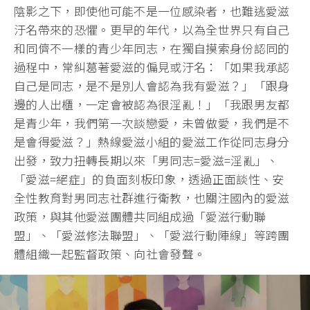
陰影之下，即使他可能不是一位感染者，也難逃愛滋
汙名帶來的恐懼。更早的年代，以為全世界只有自己
和同儕不一樣的青少年同志，在獨自摸索身份認同的
過程中，常糾葛著愛滋的偏見或汙名：「如果我承認
自己是同志，是不是別人會認為我有愛滋？」「跟身
邊的人出櫃，一定會被認為很淫亂！」「我跟男友都
是青少年，我們第一次談戀愛，未曾做愛，我們是不
是會得愛滋？」熱線愛滋小組的愛滋工作從同志身分
出發，致力扭轉長期以來「男同志=愛滋=淫亂」、
「愛滋=絕症」的負面刻板印象，透過正面談性、安
全性教育對男同志社群進行衛教，也關注國內的愛滋
政策，與其他愛滋團體共同組成過「愛滋行動聯
盟」、「愛滋修法聯盟」、「愛滋行動陣線」等跨團
體組織一起監督政策、向社會發聲。