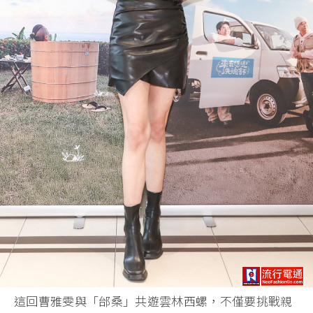
這回曹雅雯與「邰桑」共遊雲林西螺，不僅要挑戰親