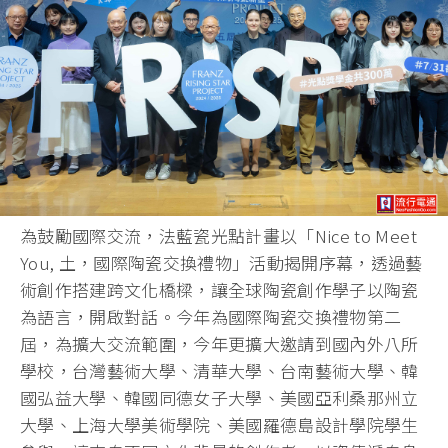
為鼓勵國際交流，法藍瓷光點計畫以「Nice to Meet
You, 土，國際陶瓷交換禮物」活動揭開序幕，透過藝
術創作搭建跨文化橋樑，讓全球陶瓷創作學子以陶瓷
為語言，開啟對話。今年為國際陶瓷交換禮物第二
屆，為擴大交流範圍，今年更擴大邀請到國內外八所
學校，台灣藝術大學、清華大學、台南藝術大學、韓
國弘益大學、韓國同德女子大學、美國亞利桑那州立
大學、上海大學美術學院、美國羅德島設計學院學生