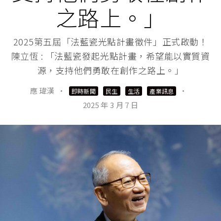
之路上。」
2025第五屆「法藍瓷光點計畫徵件」正式啟動！
陳立恆 : 「法藍瓷發起光點計畫，希望能以實質資
源，支持他們勇敢在創作之路上。」
應 瑋漢
·
·
即時新聞
民生
生活
產業訊息
2025 年 3 月 7 日