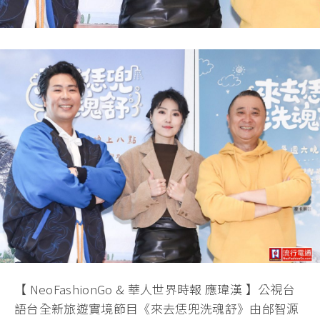
【 NeoFashionGo & 華人世界時報 應瑋漢 】公視台
語台全新旅遊實境節目《來去恁兜洗魂舒》由邰智源