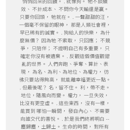
悄悄回來的回饋。 . 就像狗。 牠不談績
效、 不計成本、 不問你今天輸還是贏。
只要你回頭， 牠就在。 . 一聲甜甜的汪，
一個毫不保留的眼神， 那是人類社會裡，
早已稀有的誠實。 . 狗給人的快樂， 為什
麼無價？ 因為牠 不索取， 只回應； 不競
爭， 只陪伴； 不證明自己有多重要， 只
確定你沒有被遺棄。 . 反觀這個價值觀錯
亂的世界。 人們奔跑、爭奪、算計、表
現， 為名、為利、為地位、為權力， 彷
彿只要站得夠高， 就能離幸福更近一點。
. 但最後呢？ 名，留不住。 利，帶不走。
地位，隨風向而變。 權力， 一旦失效，
比沒有更空虛。 . 這些東西， 沒有一樣，
能買到 哪怕一瞬間， 發自內心、 不需要
向誰交代的喜悅。 . 於是我們終將明白 --
塵歸塵，土歸土。 生命的時間， 對所有