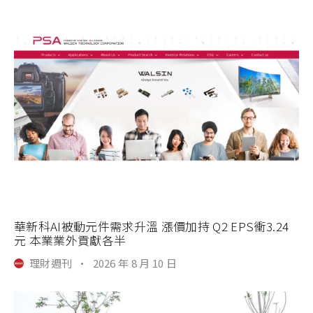
華新科AI被動元件需求升溫 漲價加持 Q2 EPS衝3.24
元 本業業外貢獻各半
理財週刊
·
2026 年 8 月 10 日