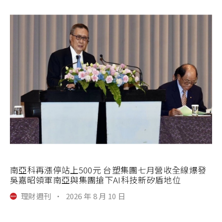
南亞科再漲停站上500元 台塑集團七月營收全線爆發
吳嘉昭領軍南亞與集團搶下AI科技新矽盾地位
理財週刊
·
2026 年 8 月 10 日