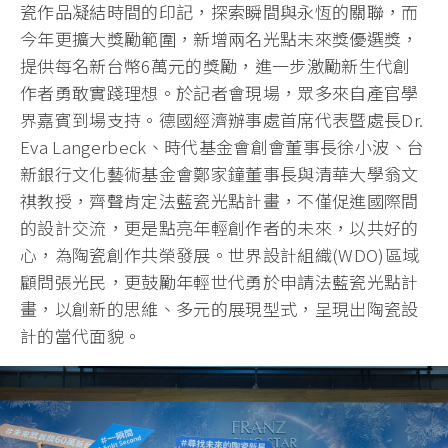
瓷作品凝結時間的印記，探索瞬間與永恆的關聯，而
今年更擴大獎勵範圍，新增兩名光點未來獎優選獎，
提供每名新台幣6萬元的獎勵，進一步激勵新生代創
作者勇敢實踐理想。於記者會現場，眾多來自產官學
界嘉賓到場支持。德國經濟辦事處首席代表暨處長Dr.
Eva Langerbeck、時代基金會創會董事長徐小波、台
新銀行文化藝術基金會鄭家鐘董事長與清華大學翁文
祺教授，齊聲肯定法藍瓷光點計畫，不僅促進國際間
的設計交流，更是點亮年輕創作者的未來，以共好的
心，為陶瓷創作共榮發展。世界設計組織(WDO)區域
顧問張光民，更鼓勵年輕世代勇於申請法藍瓷光點計
畫，以創新的思維、多元的展現型式，呈現出陶瓷設
計的當代面貌。