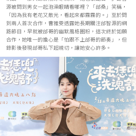
源被問到男女一起泡澡眼睛看哪裡？「邰桑」笑稱，
「因為我有老花又散光，看起來都霧霧的。」至於問
到兩人首次合作，曹雅雯透露她長期關注邰智源的網
路節目，早就被邰哥的幽默風格圈粉，這次終於如願
合作，她唯一的擔心是「怕跟不上邰哥的節奏」，但
錄影後發現邰哥私下超親切，讓她安心許多。