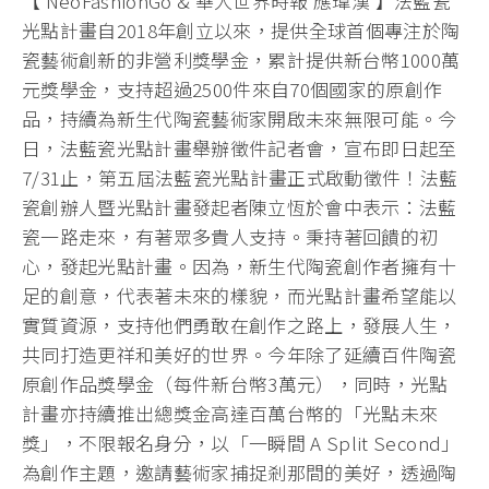
【 NeoFashionGo & 華人世界時報 應瑋漢 】法藍瓷
光點計畫自2018年創立以來，提供全球首個專注於陶
瓷藝術創新的非營利獎學金，累計提供新台幣1000萬
元獎學金，支持超過2500件來自70個國家的原創作
品，持續為新生代陶瓷藝術家開啟未來無限可能。今
日，法藍瓷光點計畫舉辦徵件記者會，宣布即日起至
7/31止，第五屆法藍瓷光點計畫正式啟動徵件！法藍
瓷創辦人暨光點計畫發起者陳立恆於會中表示：法藍
瓷一路走來，有著眾多貴人支持。秉持著回饋的初
心，發起光點計畫。因為，新生代陶瓷創作者擁有十
足的創意，代表著未來的樣貌，而光點計畫希望能以
實質資源，支持他們勇敢在創作之路上，發展人生，
共同打造更祥和美好的世界。今年除了延續百件陶瓷
原創作品獎學金（每件新台幣3萬元），同時，光點
計畫亦持續推出總獎金高達百萬台幣的「光點未來
獎」，不限報名身分，以「一瞬間 A Split Second」
為創作主題，邀請藝術家捕捉剎那間的美好，透過陶