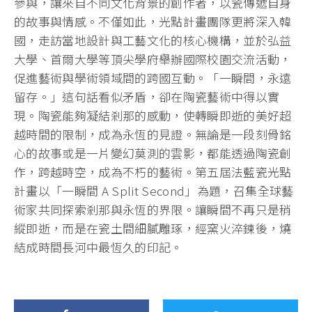
參與，讓來自不同文化背景的創作者，以瓷傳遞自身
的故事與情感。不僅如此，光點計畫團隊更將深入韓
國，走訪當地設計與工藝文化的核心機構，並於弘益
大學、首爾大學等頂尖學府舉辦國際校園交流活動，
促進藝術與學術領域間的跨國互動。「一瞬間，永遠
留存。」這句話看似矛盾，卻在陶瓷藝術中得以實
現。陶瓷能夠凝結剎那的感動，使轉瞬即逝的美好超
越時間的限制，成為永恆的見證。無論是一段刻骨銘
心的故事或是一片變幻莫測的雲影，都能透過陶瓷創
作，跨越時空，成為不朽的藝術。第五屆法藍瓷光點
計畫以「一瞬間 A Split Second」為題，召集全球藝
術家共同探索剎那與永恆的界限。讓瞬間不再只是稍
縱即逝，而是在瓷土間細膩雕琢，經窯火淬鍊後，燒
結成時間長河中最恆久的印記。