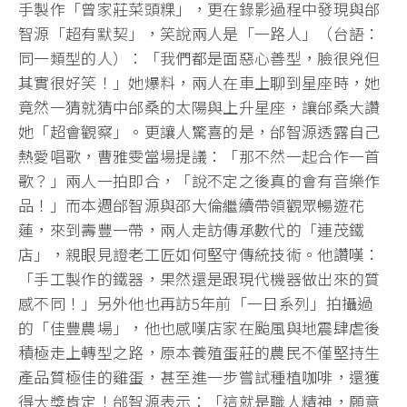
手製作「曾家莊菜頭粿」，更在錄影過程中發現與邰
智源「超有默契」，笑說兩人是「一路人」（台語：
同一類型的人）：「我們都是面惡心善型，臉很兇但
其實很好笑！」她爆料，兩人在車上聊到星座時，她
竟然一猜就猜中邰桑的太陽與上升星座，讓邰桑大讚
她「超會觀察」。更讓人驚喜的是，邰智源透露自己
熱愛唱歌，曹雅雯當場提議：「那不然一起合作一首
歌？」兩人一拍即合，「說不定之後真的會有音樂作
品！」而本週邰智源與邵大倫繼續帶領觀眾暢遊花
蓮，來到壽豐一帶，兩人走訪傳承數代的「連茂鐵
店」，親眼見證老工匠如何堅守傳統技術。他讚嘆：
「手工製作的鐵器，果然還是跟現代機器做出來的質
感不同！」另外他也再訪5年前「一日系列」拍攝過
的「佳豐農場」，他也感嘆店家在颱風與地震肆虐後
積極走上轉型之路，原本養殖蛋莊的農民不僅堅持生
產品質極佳的雞蛋，甚至進一步嘗試種植咖啡，還獲
得大獎肯定！邰智源表示：「這就是職人精神，願意