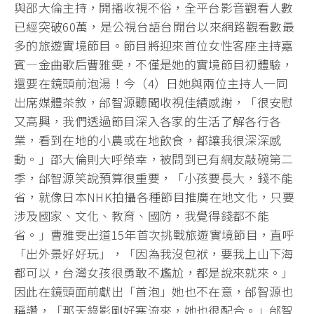
與邵大倫主持，開播收視不俗，全平台影音觀看人數
已經突破60萬，是公視台語台開台以來網路觀看數最
多的旅遊實境節目。節目將迎來首位女性客座主持嘉
賓—金曲歌后曹雅雯，不僅是她的實境節目初體驗，
還要在鏡頭前泡湯！今（4）日她與兩位主持人一同
出席媒體茶敘，邰智源聽聞收視佳績感謝，「很安慰
又高興，我們透過節目深入各家的生活了解各行各
業，看到在地的小農或在地飲食，都讓我很深深感
動。」邵大倫則大呼榮幸，被問到已有網友敲碗第二
季，邰智源笑說預算很重要，「小孩要長大，錢不能
省，就像日本NHK拍攝各種節目推廣在地文化，只要
涉及國家、文化、教育、國防，我覺得錢都不能
省。」曹雅雯出道15年首次挑戰旅遊實境節目，直呼
「出外景好好玩」，「因為我沒包袱，要我上山下海
都可以，台灣女孩很勇敢不尷尬，都是說來就來。」
因此在鏡頭面前獻出「首泡」她也不在意，邰智源也
稱讚，「那天錄影剛好寒流來，她也很配合。」邰智