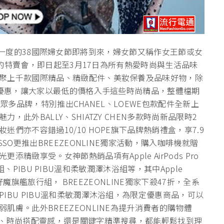
漢 】一年一度的38國際婦女節即將到來，婦女節又稱作女王節或女
生們的特賣會，即日起至3月17日為所有熱愛時尚與生活品味
聚上千款國際精品、精緻配件、美妝保養及品味好物，除
折優惠，讓大家以最低的價格入手這些時尚精品，整體檔期
結了眾多品牌，特別推出CHANEL、LOEWE包款配件全新上
此外BALLY、SHIATZY CHEN多款時尚新品限時2
們亦不容錯過10/10 HOPE旗下品牌熱銷禮盒，享7.9
SO更推出BREEZEONLINE獨家活動，購入咖啡機就贈
緻享受。女神節熱銷品項有Apple AirPods Pro
旅行組、PIBU PIBU溫和柔敏潤澤沐浴組等，其中Apple
ÖI好魔旗艦旅行組， BREEZEONLINE獨家下殺47折，全系
IBU PIBU溫和柔敏潤澤沐浴組，為限定優惠商品，可以
膚。此外BREEZEONLINE為提升消費者的購物體
薦、時尚搭配靈感，還是關鍵字精準搜尋，都能輕鬆找到理