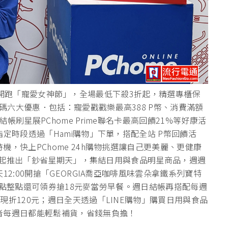
3/10開跑「寵愛女神節」，全場最低下殺3折起，精選專櫃保
六大優惠．包括：寵愛戳戳樂最高388 P幣、消費滿額
結帳刷星展PChome Prime聯名卡最高回饋21%等好康活
定時段透過「Hami購物」下單，搭配全站 P幣回饋活
，快上PChome 24h購物挑選讓自己更美麗、更健康
即日起推出「鈔省星期天」，集結日用與食品明星商品，週週
2:00開搶「GEORGIA喬亞咖啡風味雲朵拿鐵系列寶特
、11點整點還可領券搶18元麥當勞早餐。週日結帳再搭配每週
現折120元；週日全天透過「LINE購物」購買日用與食品
者每週日都能輕鬆補貨，省錢無負擔！