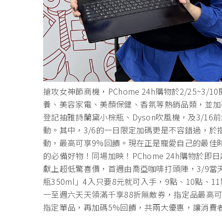
搶攻女神節商機，PChome 24h購物於2/25~
養、美容家電、美顏保健、香氛等熱銷品類，並加碼
登記抽雅詩蘭黛小棕瓶、Dyson吹風機，及3/16前
動。其中，3/6的一日限定加碼更是不容錯過，於指
動，最高可享9%回饋。現在正是寵愛自己的最佳時機
的必備好物！同場加映！PChome 24h購物於
獻上超低驚喜價，首週由喬亞咖啡打頭陣，3/9當天1
瓶350ml」4入只要8元就可入手，9點、10點
一至週六天天領滿千享88折無敵券，指定品最高可
指定單品，再加碼5%回饋，共兩大優惠，讓消費