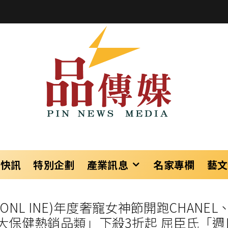
樂快訊
特別企劃
產業訊息
名家專欄
藝文
L INE)年度奢寵女神節開跑CHANEL、夏
024三大保健熱銷品類」下殺3折起 屈臣氏「