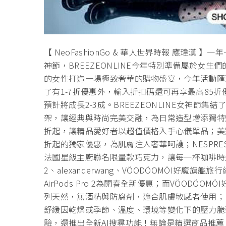
【 NeoFashionGo & 華人世界時報 應瑋
神節，BREEZEONLINE今年特別準備屬於女
的女性打造一場極致奢華的購物盛宴，今年活動匯
了有1-7折優惠外，輸入折扣碼還可再享最高85
預計將成長2-3成。BREEZEONLINE女神節集
架，讓經典與時尚完美交融，為日常造型增添獨特魅力，
折起，讓精品愛好者以超值價格入手心儀單品；美妝迷
折起的獨家優惠，為肌膚注入奢華呵護；NESPRES
法國星級主廚聯名限量款巧克力，讓每一杯咖啡時光更添精
2、alexanderwang、VÖODÖOMÖI好魔旗艦
AirPods Pro 2為開春全新優惠；而VÖODÖOM
列天然，無酒精與防腐劑，適合肌膚敏感者使用；P
舒緩因乾燥或季節、溫度、環境等變化下的壓力脆弱肌
驗，還推出全新AI搜尋功能！無論是精選商品推