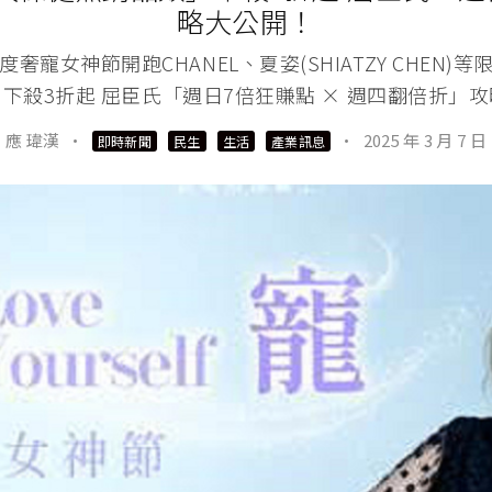
略大公開！
度奢寵女神節開跑CHANEL、夏姿(SHIATZY CHEN)等
下殺3折起 屈臣氏「週日7倍狂賺點 × 週四翻倍折」
應 瑋漢
·
·
2025 年 3 月 7 日
即時新聞
民生
生活
產業訊息