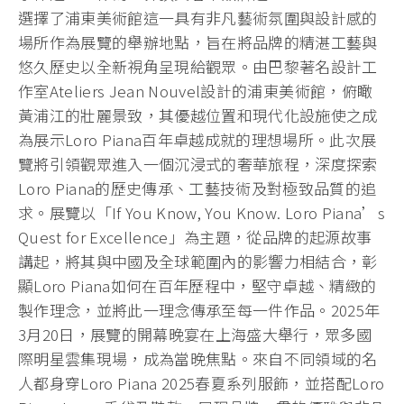
選擇了浦東美術館這一具有非凡藝術氛圍與設計感的
場所作為展覽的舉辦地點，旨在將品牌的精湛工藝與
悠久歷史以全新視角呈現給觀眾。由巴黎著名設計工
作室Ateliers Jean Nouvel設計的浦東美術館，俯瞰
黃浦江的壯麗景致，其優越位置和現代化設施使之成
為展示Loro Piana百年卓越成就的理想場所。此次展
覽將引領觀眾進入一個沉浸式的奢華旅程，深度探索
Loro Piana的歷史傳承、工藝技術及對極致品質的追
求。展覽以「If You Know, You Know. Loro Piana’s
Quest for Excellence」為主題，從品牌的起源故事
講起，將其與中國及全球範圍內的影響力相結合，彰
顯Loro Piana如何在百年歷程中，堅守卓越、精緻的
製作理念，並將此一理念傳承至每一件作品。2025年
3月20日，展覽的開幕晚宴在上海盛大舉行，眾多國
際明星雲集現場，成為當晚焦點。來自不同領域的名
人都身穿Loro Piana 2025春夏系列服飾，並搭配Loro