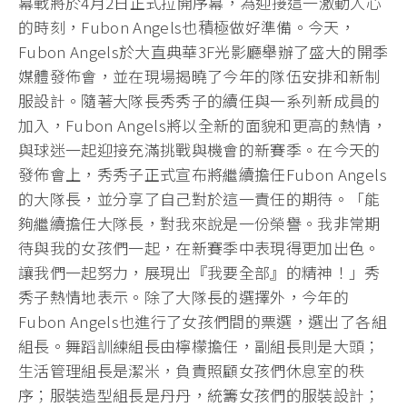
幕戰將於4月2日正式拉開序幕，為迎接這一激動人心
的時刻，Fubon Angels也積極做好準備。今天，
Fubon Angels於大直典華3F光影廳舉辦了盛大的開季
媒體發佈會，並在現場揭曉了今年的隊伍安排和新制
服設計。隨著大隊長秀秀子的續任與一系列新成員的
加入，Fubon Angels將以全新的面貌和更高的熱情，
與球迷一起迎接充滿挑戰與機會的新賽季。在今天的
發佈會上，秀秀子正式宣布將繼續擔任Fubon Angels
的大隊長，並分享了自己對於這一責任的期待。「能
夠繼續擔任大隊長，對我來說是一份榮譽。我非常期
待與我的女孩們一起，在新賽季中表現得更加出色。
讓我們一起努力，展現出『我要全部』的精神！」秀
秀子熱情地表示。除了大隊長的選擇外，今年的
Fubon Angels也進行了女孩們間的票選，選出了各組
組長。舞蹈訓練組長由檸檬擔任，副組長則是大頭；
生活管理組長是潔米，負責照顧女孩們休息室的秩
序；服裝造型組長是丹丹，統籌女孩們的服裝設計；