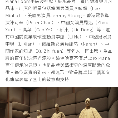
Piana Loom手袋及鞋款，展現品牌一貫的優雅與非凡
品味。出席的明星包括韓國男演員李敏鎬（Lee
Minho）、美國男演員Jeremy Strong、香港電影導
演陳可辛（Peter Chan）、中國女演員周迅（Zhou
Xun）、高葉（Gao Ye）、靳東（Jin Dong）等。還
有中國前職業網球運動員李娜（Li Na）、中國男演員
李現（Li Xian）、俄羅斯女演員娜然（Naran）、中
國作家許知遠（Xu Zhi Yuan）等名人一同出席，為品
牌的百年紀念添光添彩。這場晚宴不僅是Loro Piana
百年傳承的見證，也是品牌與藝術界的深厚聯繫的象
徵。每位嘉賓的到來，都無形中對品牌卓越工藝和文
化傳承表達了無比的敬意與支持。