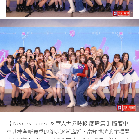
【 NeoFashionGo & 華人世界時報 應瑋漢 】隨著中
華職棒全新賽季的腳步逐漸臨近，富邦悍將的主場開