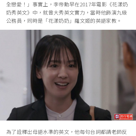
全戀愛！」事實上，李帝勳早在2017年電影《花漾奶
奶秀英文》中，就曾大秀英文實力，當時他飾演九級
公務員，同時是「花漾奶奶」羅文姬的英語家教。
為了詮釋出母語水準的英文，他每句台詞都請老師反