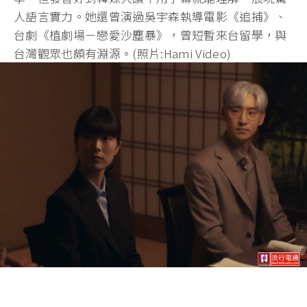
人語言實力。她還曾演過吳宇森執導電影《追捕》、
台劇《植劇場－戀愛沙塵暴》，曾短暫來台留學，與
台灣觀眾也頗有淵源。(照片:Hami Video)