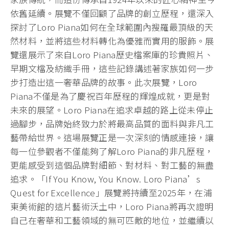
依舊延續。展覽不僅回顧了品牌的創立歷程，還深入
探討了Loro Piana如何在全球範圍內搜羅最頂級的天
然材料，並將這些材料轉化為優雅而實用的服飾。展
覽還展示了來自Loro Piana歷史檔案庫的珍貴照片、
早期文檔及紡織手冊，這些記錄講述著家族如何一步
步打造出這一奢華品牌的故事。此次展覽，Loro
Piana不僅是為了慶祝百年歷程的輝煌成就，更是對
未來的展望。Loro Piana在追求卓越的路上從未停止
過腳步，品牌始終致力於將最高品質的面料與非凡工
藝帶給世界。這場展覽正是一次深刻的情感連接，讓
每一位參觀者不僅能夠了解Loro Piana的非凡歷程，
更能感受到這個品牌對細節、對材料、對工藝的無盡
追求。「If You Know, You Know. Loro Piana’s
Quest for Excellence」展覽將持續至2025年，在浦
東美術館的這片藝術沃土中，Loro Piana將再次證明
自己在奢華和工藝領域的無可匹敵的地位，並繼續以