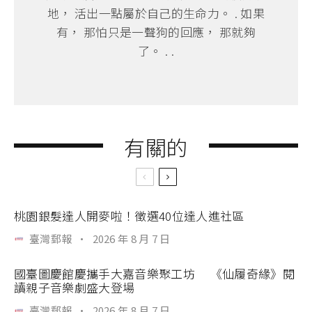
地， 活出一點屬於自己的生命力。 . 如果
有， 那怕只是一聲狗的回應， 那就夠
了。 . .
有關的
桃園銀髮達人開麥啦！徵選40位達人進社區
臺灣郵報
·
2026 年 8 月 7 日
國臺圖慶館慶攜手大嘉音樂聚工坊 《仙履奇緣》閱
讀親子音樂劇盛大登場
臺灣郵報
·
2026 年 8 月 7 日