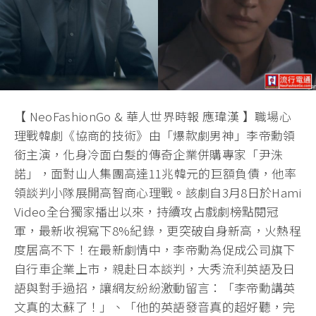
【 NeoFashionGo & 華人世界時報 應瑋漢 】職場心
理戰韓劇《協商的技術》由「爆款劇男神」李帝勳領
銜主演，化身冷面白髮的傳奇企業併購專家「尹洙
諾」，面對山人集團高達11兆韓元的巨額負債，他率
領談判小隊展開高智商心理戰。該劇自3月8日於Hami
Video全台獨家播出以來，持續攻占戲劇榜點閱冠
軍，最新收視寫下8%紀錄，更突破自身新高，火熱程
度居高不下！在最新劇情中，李帝勳為促成公司旗下
自行車企業上市，親赴日本談判，大秀流利英語及日
語與對手過招，讓網友紛紛激動留言：「李帝勳講英
文真的太蘇了！」、「他的英語發音真的超好聽，完