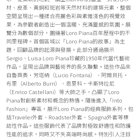
材、皮革、黃銅和斑岩等天然材料的建築元素，整個
空間呈現出一種揉合亮麗色彩與素雅淺色的視覺效
果，為參觀者創造出一個溫暖、充滿靈感的氛圍。展
覽分為數個部分，圍繞著Loro Piana百年歷程中的不
同里程碑。首個區域以「Loro Piana的故事」為主
題，回顧品牌的起源與發展。此部分通過展示
Sergio、Luisa Loro Piana珍藏的1950年代當代藝術
作品，呈現出品牌與藝術界的長久聯繫。這些作品來
自魯齊奧·芳塔納（Lucio Fontana）、阿爾貝托·
布里（Alberto Burri）、恩里科·卡斯特拉尼
（Enrico Castellani）等大師之手，凸顯了Loro
Piana對創新素材和概念的熱情。隨後進入「Into
Fashion」專區，展示Loro Piana的經典服飾系列，包
括Traveler外套、Roadster外套、Spagna外套等標
誌性作品。這些服飾代表了品牌對極致舒適性和防護
性能的追求，同時又不失高端時尚感。特別引人注目