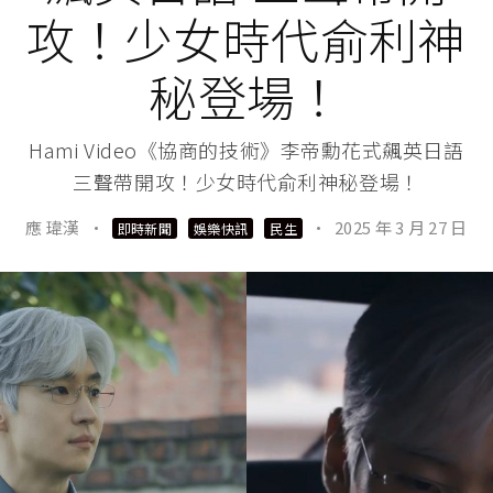
攻！少女時代俞利神
秘登場！
Hami Video《協商的技術》李帝勳花式飆英日語
三聲帶開攻！少女時代俞利神秘登場！
應 瑋漢
·
·
2025 年 3 月 27 日
即時新聞
娛樂快訊
民生