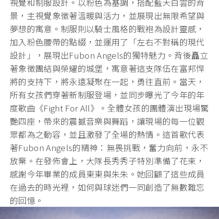
視覺和制服設計。以粉色為基調，搭配藍天白雲的背
景，主視覺象徵著溫暖與活力，並展現出無限希望與
夢想的寓意。制服則以騎士風格的戰袍為設計靈感，
加入粉色腰帶的點綴，並運用了「左右不對稱的現代
設計」，展現出Fubon Angels的獨特魅力。背後矗立
著象徵團結與榮耀的城堡，寓意著這支隊伍在富邦悍
將的支持下，將永遠凝聚在一起，勇往直前。當天，
所有女孩們穿著新制服登場，並同步曝光了今年的年
度歌曲《Fight For All》。全體女孩的團體演出現場驚
艷四座，帶來的震撼音樂與舞蹈，讓現場的每一位觀
眾都為之動容，並且激發了全場的熱情。這首歌代表
著Fubon Angels的精神：無畏挑戰，奮力向前，永不
放棄。在發佈會上，大隊長秀秀子特別準備了花束，
感謝今年畢業的成員東東與朱朱。她回顧了這些成員
在過去的時光裡，如何與球迷們一同創造了無數難忘
的回憶。