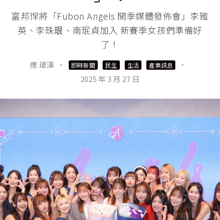
富邦悍將「Fubon Angels 開季媒體發佈會」李雅
英、李珠珢、南珉貞加入 新賽季女孩們準備好
了！
應 瑋漢
·
·
即時新聞
民生
生活
產業訊息
2025 年 3 月 27 日