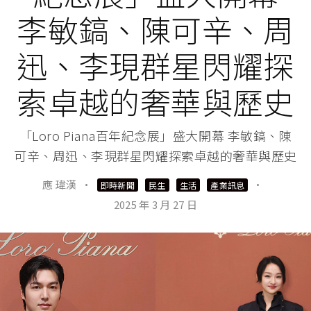
李敏鎬、陳可辛、周
迅、李現群星閃耀探
索卓越的奢華與歷史
「Loro Piana百年紀念展」盛大開幕 李敏鎬、陳
可辛、周迅、李現群星閃耀探索卓越的奢華與歷史
應 瑋漢
·
·
即時新聞
民生
生活
產業訊息
2025 年 3 月 27 日