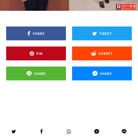
SHARE
TWEET
PIN
SUBMIT
SHARE
SHARE