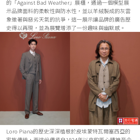
的「Against Bad Weather」展櫃，通過一個模型展
示品牌面料的柔軟性與防水性，並以羊絨製成的灰雲
象徵著與惡劣天氣的抗爭，這一展示讓品牌的廣告歷
史得以再現，並為展覽增添了一份趣味與幽默感。
Loro Piana的歷史深深植根於皮埃蒙特瓦爾塞西亞的
家族傳統，而這份傳承自1924年以來的匠心精神至今