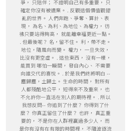
爭， 只陪伴； 不證明自己有多重要， 只
確定你沒有被遺棄。 . 反觀這個價值觀錯
亂的世界。 人們奔跑、爭奪、算計、表
現， 為名、為利、為地位、為權力， 彷
彿只要站得夠高， 就能離幸福更近一點。
. 但最後呢？ 名，留不住。 利，帶不走。
地位，隨風向而變。 權力， 一旦失效，
比沒有更空虛。 . 這些東西， 沒有一樣，
能買到 哪怕一瞬間， 發自內心、 不需要
向誰交代的喜悅。 . 於是我們終將明白 --
塵歸塵，土歸土。 生命的時間， 對所有
人都殘酷地公平， 短得來不及重來， 也
不允許你一直活在別人的期待裡。 . 所以
我想反問-- 你追到了什麼？ 你得到了什
麼？ 你真正留住了什麼？ 也許， 真正重
要的， 不是你在人群裡贏過多少人， 而
是你有沒有在有限的時間裡， 不隨波逐流