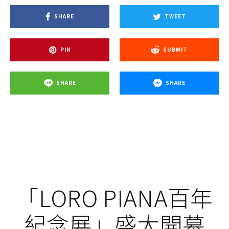
SHARE
TWEET
PIN
SUBMIT
SHARE
SHARE
「LORO PIANA百年
紀念展」盛大開幕