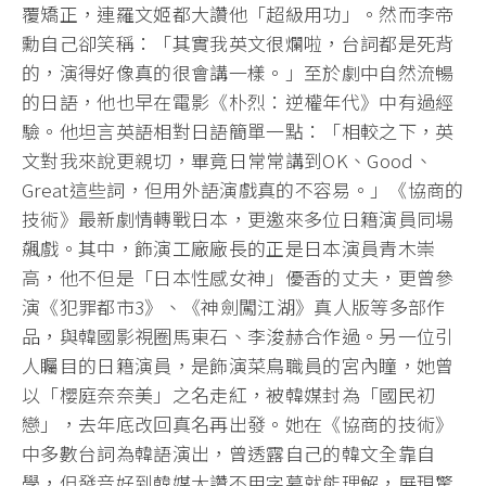
覆矯正，連羅文姬都大讚他「超級用功」。然而李帝
勳自己卻笑稱：「其實我英文很爛啦，台詞都是死背
的，演得好像真的很會講一樣。」至於劇中自然流暢
的日語，他也早在電影《朴烈：逆權年代》中有過經
驗。他坦言英語相對日語簡單一點：「相較之下，英
文對我來說更親切，畢竟日常常講到OK、Good、
Great這些詞，但用外語演戲真的不容易。」《協商的
技術》最新劇情轉戰日本，更邀來多位日籍演員同場
飆戲。其中，飾演工廠廠長的正是日本演員青木崇
高，他不但是「日本性感女神」優香的丈夫，更曾參
演《犯罪都市3》、《神劍闖江湖》真人版等多部作
品，與韓國影視圈馬東石、李浚赫合作過。另一位引
人矚目的日籍演員，是飾演菜鳥職員的宮內瞳，她曾
以「櫻庭奈奈美」之名走紅，被韓媒封為「國民初
戀」，去年底改回真名再出發。她在《協商的技術》
中多數台詞為韓語演出，曾透露自己的韓文全靠自
學，但發音好到韓媒大讚不用字幕就能理解，展現驚