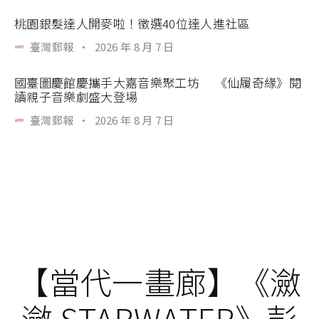
桃園銀髮達人開麥啦！徵選40位達人進社區
臺灣郵報
·
2026 年 8 月 7 日
國臺圖慶館慶攜手大嘉音樂聚工坊 《仙履奇緣》閱
讀親子音樂劇盛大登場
臺灣郵報
·
2026 年 8 月 7 日
【當代一畫廊】《瀲
瀲 STARWATER》彭