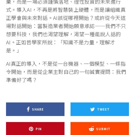
彙，而是一場必須謹慎落地、理性投資的未來進行
式。導入AI，不再是將智慧裝上硬體，而是讓組織真
正學會與未來對話。AI該從哪裡開始？或許從今天這
場對話開始：當製造業者開始願意承認——我們不只
想要科技，我們也渴望理解，渴望一種能說人話的
AI。正如哲學家所說：「知識不是力量，理解才
是。」
AI真正的導入，不是從一台機器、一個模型、一條指
令開始，而是從企業主對自己的一句誠實提問：我們
準備好了嗎？
SHARE
TWEET
PIN
SUBMIT