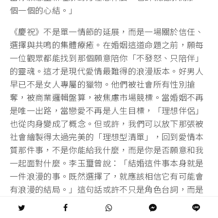
個一個的心結。」
《慶祝》不是單一情節的延展，而是一場關於信任、
選擇與共鳴的集體療癒。在婚姻這道命題之前，願每
一位觀眾都能找到那個願意陪你「不發怒、只陪伴」
的靈魂。這才是現代愛情最難得的浪漫版本。好男人
早已不是女人專屬的獵物。他們被社會所有性別搶
奪，被商業邏輯盤算，被焦慮市場競標。當婚姻不再
是唯一出路，當戀愛不再是人生目標，「理想伴侶」
也從肉身變成了概念。但或許，我們可以放下那張被
社會繪製得太過完美的「理想型清單」，回到愛情本
質那件事，不是你能給我什麼，而是你是否願意和我
一起面對什麼。李玉璽曾說：「結婚這件事本身就是
一件浪漫的事。既然選擇了，就應該相信它有可能會
有浪漫的結局。」這句話或許不只是角色台詞，而是
一種抗拒現實崩壞的溫柔信仰。在這場價值觀快速輪
轉的時代，我們是否還相信那種不計算、不測量的情