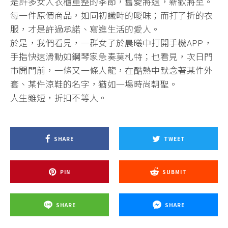
是許多女人衣櫃重整的季節，舊愛將退，新歡將至。
每一件原價商品，如同初識時的曖昧；而打了折的衣
服，才是許過承諾、寫進生活的愛人。
於是，我們看見，一群女子於晨曦中打開手機APP，
手指快速滑動如鋼琴家急奏莫札特；也看見，次日門
市開門前，一條又一條人龍，在酷熱中默念著某件外
套、某件涼鞋的名字，猶如一場時尚朝聖。
人生雖短，折扣不等人。
SHARE
TWEET
PIN
SUBMIT
SHARE
SHARE