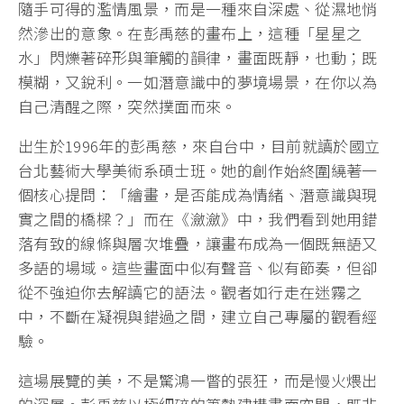
隨手可得的濫情風景，而是一種來自深處、從濕地悄
然滲出的意象。在彭禹慈的畫布上，這種「星星之
水」閃爍著碎形與筆觸的韻律，畫面既靜，也動；既
模糊，又銳利。一如潛意識中的夢境場景，在你以為
自己清醒之際，突然撲面而來。
出生於1996年的彭禹慈，來自台中，目前就讀於國立
台北藝術大學美術系碩士班。她的創作始終圍繞著一
個核心提問：「繪畫，是否能成為情緒、潛意識與現
實之間的橋樑？」而在《瀲瀲》中，我們看到她用錯
落有致的線條與層次堆疊，讓畫布成為一個既無語又
多語的場域。這些畫面中似有聲音、似有節奏，但卻
從不強迫你去解讀它的語法。觀者如行走在迷霧之
中，不斷在凝視與錯過之間，建立自己專屬的觀看經
驗。
這場展覽的美，不是驚鴻一瞥的張狂，而是慢火煨出