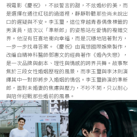
視電影《慶祝》，不談誓言的甜，不炫婚紗的美，而
是選擇在通往紅毯的過道裡，靜靜聆聽那些尚未說出
口的遲疑與不安。李玉璽，這位穿越青春偶像標籤的
男演員，這次以「準新郎」的姿態站在愛情的複雜交
界。他沒有狂喜地衝向幸福，而是沉穩地陪著對方，
一步一步找尋答案。《慶祝》由寬想國際娛樂製作，
改編自精神科醫師鄧惠文的經典著作《婚內失戀》，
是一次品牌與劇本、理性與情感的跨界共舞。故事聚
焦於三段女性婚姻歷程的風景，而李玉璽與李沐則演
繹其中一對即將步入婚姻的情侶。李玉璽飾演的準新
郎，面對未婚妻的焦慮與壓力，不吵不鬧，只以耐心
與陪伴迎戰那些婚前的風暴。