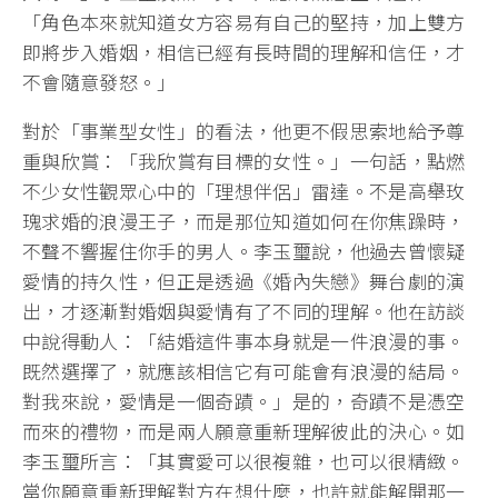
「角色本來就知道女方容易有自己的堅持，加上雙方
即將步入婚姻，相信已經有長時間的理解和信任，才
不會隨意發怒。」
對於「事業型女性」的看法，他更不假思索地給予尊
重與欣賞：「我欣賞有目標的女性。」一句話，點燃
不少女性觀眾心中的「理想伴侶」雷達。不是高舉玫
瑰求婚的浪漫王子，而是那位知道如何在你焦躁時，
不聲不響握住你手的男人。李玉璽說，他過去曾懷疑
愛情的持久性，但正是透過《婚內失戀》舞台劇的演
出，才逐漸對婚姻與愛情有了不同的理解。他在訪談
中說得動人：「結婚這件事本身就是一件浪漫的事。
既然選擇了，就應該相信它有可能會有浪漫的結局。
對我來說，愛情是一個奇蹟。」是的，奇蹟不是憑空
而來的禮物，而是兩人願意重新理解彼此的決心。如
李玉璽所言：「其實愛可以很複雜，也可以很精緻。
當你願意重新理解對方在想什麼，也許就能解開那一