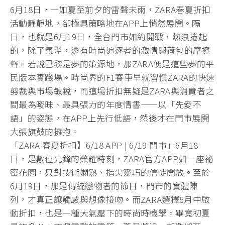
6月18日，一如夏至前夕的雷聲未雨，ZARA春夏折扣
活動靜靜地，卻極具策略地在APP上悄然展開。隔
日，也就是6月19日，全台門市如約開戰，熱浪捲起
的，除了氣溫，還有時尚追逐者的激情與荷包的摩擦
聲。若說巴黎是夢的策源地，那ZARA便是這些夢的平
民版本實踐場。時尚界的F1賽車早就習慣ZARA的快速
剪裁與市場敏銳，而這場折扣無疑是ZARA與消費者之
間最為曖昧、最具張力的年度情書——以「先愛不
語」的姿態，在APP上先行低語，然後才在門市展開
大張旗鼓的擁抱。
「ZARA 春夏折扣】6/18 APP | 6/19 門市」6月18
日，是數位先鋒的榮耀時刻，ZARA官方APP如一座祕
密花園，只對技術嫻熟、指尖靈巧的信徒開放。至於
6月19日，那是傳統戀物者的節日，門市的實體陳
列，才真正讓觸感與想像接吻。而ZARA選擇6月中啟
動折扣，也是一種大氣壓下的時尚時機學。畢竟初夏