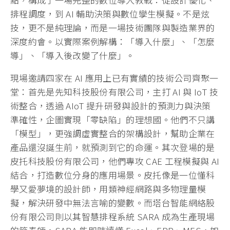
排程調度，到 AI 輔助決策與數位孿生模擬。不是炫
技，更不是純理論，而是一場技術團隊與製造業界的
深度約會。以實際案例解構：「導入什麼」、「怎麼
導」、「導入後改變了什麼」。
現場邀請四家在 AI 應用上已有實績的技術公司齊聚一
堂：首先是先知科技股份有限公司，主打 AI 與 IoT 技
術整合，透過 AIoT 提升研發與設計的預測力與決策
準確性，企圖實現「零缺陷」的理想國。他們不只講
「模型」，更強調虛實整合的架構設計，幫助企業在
產品還沒誕生前，就預測到它的命運。其次登場的是
皮托科技股份有限公司，他們專攻 CAE 工程模擬與 AI
結合，打造數位分身的應用場景。皮托像是一位懂科
學又愛夢境的設計師，用類神經網路與多物理量模
擬，解決研發中無法言喻的變數。而塔台智能網絡股
份有限公司則以其智慧排程系統 SARA 成為生產現場