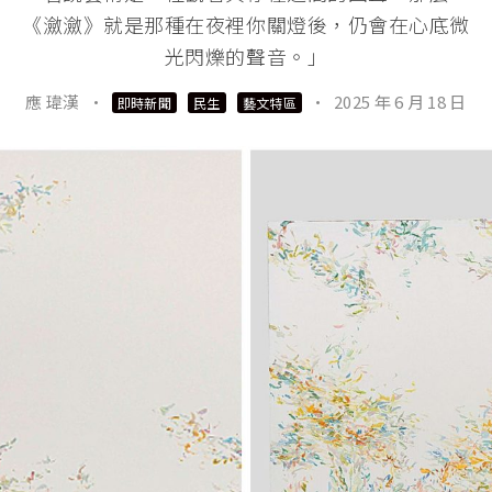
《瀲瀲》就是那種在夜裡你關燈後，仍會在心底微
光閃爍的聲音。」
應 瑋漢
·
·
2025 年 6 月 18 日
即時新聞
民生
藝文特區