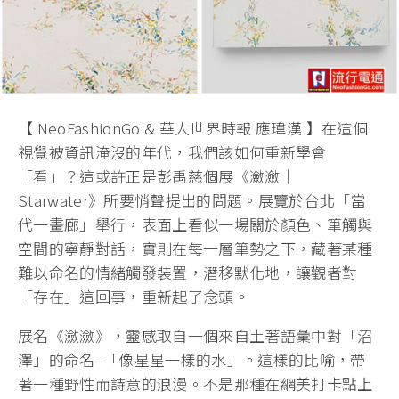
【 NeoFashionGo & 華人世界時報 應瑋漢 】在這個
視覺被資訊淹沒的年代，我們該如何重新學會
「看」？這或許正是彭禹慈個展《瀲瀲｜
Starwater》所要悄聲提出的問題。展覽於台北「當
代一畫廊」舉行，表面上看似一場關於顏色、筆觸與
空間的寧靜對話，實則在每一層筆勢之下，藏著某種
難以命名的情緒觸發裝置，潛移默化地，讓觀者對
「存在」這回事，重新起了念頭。
展名《瀲瀲》，靈感取自一個來自土著語彙中對「沼
澤」的命名–「像星星一樣的水」。這樣的比喻，帶
著一種野性而詩意的浪漫。不是那種在網美打卡點上