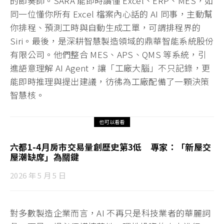
的節奏師。SARA 能即時讀懂 Excel、ERP、MES，如
同一位懂你所有 Excel 檔案內心話的 AI 同事，主動幫
你排程、預測工時與自動生成工單，可謂排程界的
Siri。最後，是深耕智慧製造領域的鼎華智能系統股份
有限公司。他們整合 MES、APS、QMS 等系統，引
進語意理解 AI Agent，讓「工廠大腦」不只記錄，更
能即時推理與提出建議，彷彿為工廠配備了一顆決策
智慧核。
也可以看看
六都1-4月房市交易量創歷史第3低 專家：「新屋交
屋潮缺席」為關鍵
2026 年 5 月 5 日
對多數製造企業而言，AI 不再只是科技業者的華麗詞