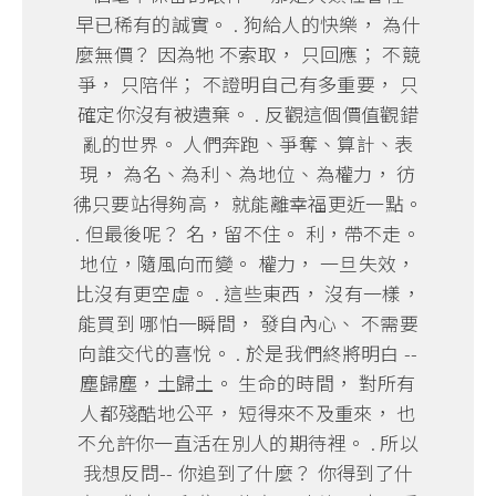
早已稀有的誠實。 . 狗給人的快樂， 為什
麼無價？ 因為牠 不索取， 只回應； 不競
爭， 只陪伴； 不證明自己有多重要， 只
確定你沒有被遺棄。 . 反觀這個價值觀錯
亂的世界。 人們奔跑、爭奪、算計、表
現， 為名、為利、為地位、為權力， 彷
彿只要站得夠高， 就能離幸福更近一點。
. 但最後呢？ 名，留不住。 利，帶不走。
地位，隨風向而變。 權力， 一旦失效，
比沒有更空虛。 . 這些東西， 沒有一樣，
能買到 哪怕一瞬間， 發自內心、 不需要
向誰交代的喜悅。 . 於是我們終將明白 --
塵歸塵，土歸土。 生命的時間， 對所有
人都殘酷地公平， 短得來不及重來， 也
不允許你一直活在別人的期待裡。 . 所以
我想反問-- 你追到了什麼？ 你得到了什