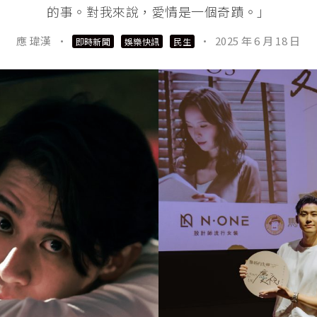
的事。對我來說，愛情是一個奇蹟。」
應 瑋漢
·
·
2025 年 6 月 18 日
即時新聞
娛樂快訊
民生