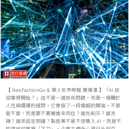
【 NeoFashionGo & 華人世界時報 應瑋漢 】「AI 該
從哪裡開始？」這不是一道技術問題，而是一場關於
人性與選擇的提問。它像極了一段婚姻的開端。不是
愛不愛，而是要不要搬進來同住？誰先刷牙？誰洗
碗？誰來設定鬧鐘？製造業不是不想導入 AI，而是不
知道該從哪裡「下刀」。企業主們內心早已千迴百