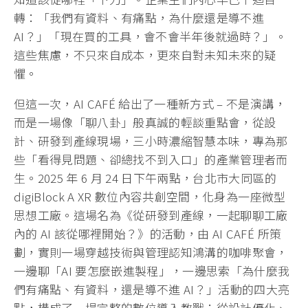
轉：「我們有資料、有痛點，為什麼還是導不進
AI？」「現在買的工具，會不會半年後就過時？」。
這些焦慮，不只來自成本，更來自對未知未來的疑
懼。
但這一次，AI CAFÉ 給出了一種新方式 – 不是演講，
而是一場像「聊八卦」般真誠的輕談重點會，從設
計、研發到產線現場，三小時濃縮智慧本味，專為那
些「看得見問題、卻總找不到入口」的產業管理者而
生。2025 年 6 月 24 日下午兩點，台北市大同區的
digiBlock A XR 數位內容共創空間，化身為一座微型
思想工廠。這場名為《從研發到產線，一起聊聊工廠
內的 AI 該從哪裡開始？》的活動，由 AI CAFÉ 所策
劃，實則一場穿越技術與管理認知鴻溝的咖啡聚會，
一邊聊「AI 要怎麼嵌進製程」，一邊思索「為什麼我
們有痛點、有資料，還是導不進 AI？」活動的四大亮
點，構成了一場完整的數位導入教戰：從設計優化、