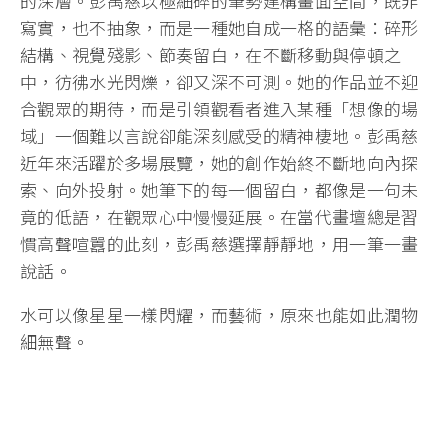
的深層。彭禹慈以極細碎的筆勢建構畫面空間，既非
寫實，也不抽象，而是一種她自成一格的語彙：碎形
結構、視覺殘影、節奏留白，在不斷移動與停頓之
中，彷彿水光閃爍，卻又深不可測。她的作品並不迎
合觀眾的期待，而是引領觀看者進入某種「想像的場
域」一個難以言說卻能深刻感受的精神棲地。彭禹慈
近年來活躍於多場展覽，她的創作始終不斷地向內探
索、向外投射。她筆下的每一個留白，都像是一句未
竟的低語，在觀眾心中慢慢延展。在當代畫壇總是習
慣高聲喧囂的此刻，彭禹慈選擇靜靜地，用一筆一畫
說話。
水可以像星星一樣閃耀，而藝術，原來也能如此潤物
細無聲。