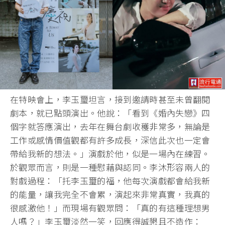
在特映會上，李玉璽坦言，接到邀請時甚至未曾翻閱
劇本，就已點頭演出。他說：「看到《婚內失戀》四
個字就答應演出，去年在舞台劇收穫非常多，無論是
工作或感情價值觀都有許多成長，深信此次也一定會
帶給我新的想法。」演戲於他，似是一場內在練習。
於觀眾而言，則是一種慰藉與認同。李沐形容兩人的
對戲過程：「托李玉璽的福，他每次演戲都會給我新
的能量，讓我完全不會累，演起來非常真實，我真的
很感激他！」而現場有觀眾問：「真的有這種理想男
人嗎？」李玉璽淡然一笑，回應得誠懇且不造作：