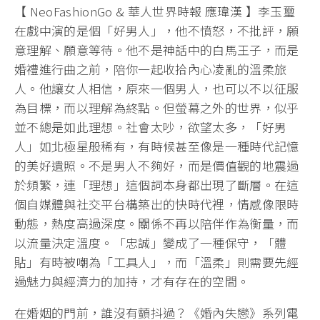
【 NeoFashionGo & 華人世界時報 應瑋漢 】李玉璽
在戲中演的是個「好男人」，他不憤怒，不批評，願
意理解、願意等待。他不是神話中的白馬王子，而是
婚禮進行曲之前，陪你一起收拾內心凌亂的溫柔旅
人。他讓女人相信，原來一個男人，也可以不以征服
為目標，而以理解為終點。但螢幕之外的世界，似乎
並不總是如此理想。社會太吵，欲望太多，「好男
人」如北極星般稀有，有時候甚至像是一種時代記憶
的美好遺照。不是男人不夠好，而是價值觀的地震過
於頻繁，連「理想」這個詞本身都出現了斷層。在這
個自媒體與社交平台構築出的快時代裡，情感像限時
動態，熱度高過深度。關係不再以陪伴作為衡量，而
以流量決定溫度。「忠誠」變成了一種保守，「體
貼」有時被嘲為「工具人」，而「溫柔」則需要先經
過魅力與經濟力的加持，才有存在的空間。
在婚姻的門前，誰沒有顫抖過？《婚內失戀》系列電