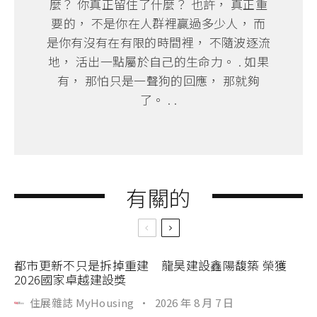
麼？ 你真正留住了什麼？ 也許， 真正重
要的， 不是你在人群裡贏過多少人， 而
是你有沒有在有限的時間裡， 不隨波逐流
地， 活出一點屬於自己的生命力。 . 如果
有， 那怕只是一聲狗的回應， 那就夠
了。 . .
有關的
都市更新不只是拆掉重建 龍昊建設鑫陽馥築 榮獲
2026國家卓越建設獎
住展雜誌 MyHousing
·
2026 年 8 月 7 日