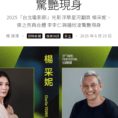
驚艷現身
2025「台北電影節」光影浮華星河翻頁 楊采妮、
張之亮再合體 李李仁與鍾欣凌驚艷現身
應 瑋漢
·
·
2025 年 6 月 25 日
即時新聞
娛樂快訊
民生