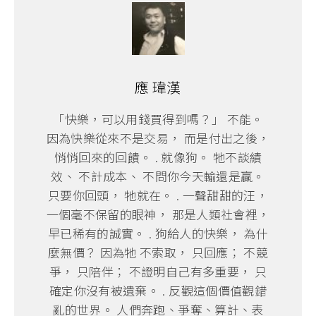
應 瑋漢
「快樂，可以用錢買得到嗎？」 不能。
因為快樂從來不是交易， 而是付出之後，
悄悄回來的回饋。 . 就像狗。 牠不談績
效、 不計成本、 不問你今天輸還是贏。
只要你回頭， 牠就在。 . 一聲甜甜的汪，
一個毫不保留的眼神， 那是人類社會裡，
早已稀有的誠實。 . 狗給人的快樂， 為什
麼無價？ 因為牠 不索取， 只回應； 不競
爭， 只陪伴； 不證明自己有多重要， 只
確定你沒有被遺棄。 . 反觀這個價值觀錯
亂的世界。 人們奔跑、爭奪、算計、表