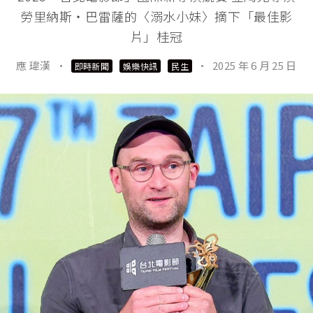
勞里納斯・巴雷薩的〈溺水小妹〉摘下「最佳影
片」桂冠
應 瑋漢
·
·
2025 年 6 月 25 日
即時新聞
娛樂快訊
民生