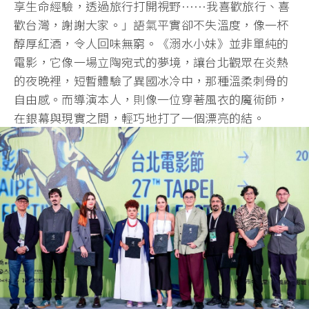
享生命經驗，透過旅行打開視野……我喜歡旅行、喜
歡台灣，謝謝大家。」語氣平實卻不失溫度，像一杯
醇厚紅酒，令人回味無窮。《溺水小妹》並非單純的
電影，它像一場立陶宛式的夢境，讓台北觀眾在炎熱
的夜晚裡，短暫體驗了異國冰冷中，那種溫柔刺骨的
自由感。而導演本人，則像一位穿著風衣的魔術師，
在銀幕與現實之間，輕巧地打了一個漂亮的結。