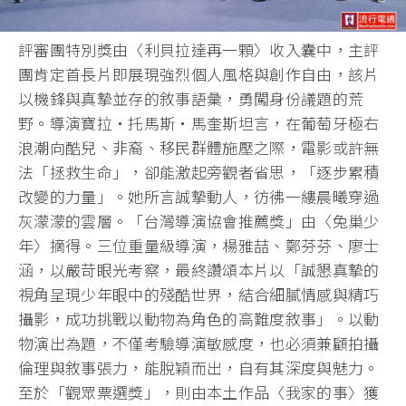
評審團特別獎由〈利貝拉達再一顆〉收入囊中，主評
團肯定首長片即展現強烈個人風格與創作自由，該片
以機鋒與真摯並存的敘事語彙，勇闖身份議題的荒
野。導演寶拉・托馬斯・馬奎斯坦言，在葡萄牙極右
浪潮向酷兒、非裔、移民群體施壓之際，電影或許無
法「拯救生命」，卻能激起旁觀者省思，「逐步累積
改變的力量」。她所言誠摯動人，彷彿一縷晨曦穿過
灰濛濛的雲層。「台灣導演協會推薦獎」由〈兔巢少
年〉摘得。三位重量級導演，楊雅喆、鄭芬芬、廖士
涵，以嚴苛眼光考察，最終讚頌本片以「誠懇真摯的
視角呈現少年眼中的殘酷世界，結合細膩情感與精巧
攝影，成功挑戰以動物為角色的高難度敘事」。以動
物演出為題，不僅考驗導演敏感度，也必須兼顧拍攝
倫理與敘事張力，能脫穎而出，自有其深度與魅力。
至於「觀眾票選獎」，則由本土作品〈我家的事〉獲