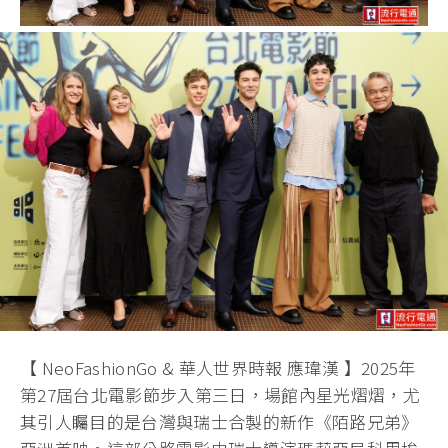
【 NeoFashionGo & 華人世界時報 應瑋漢 】2025年
第27屆台北電影節步入第三日，場館內星光熠熠，尤
其引人矚目的是台灣與瑞士合製的新作《陌路兄弟》