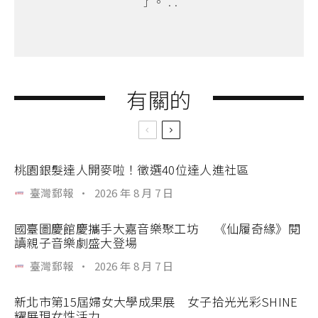
了。 . .
有關的
桃園銀髮達人開麥啦！徵選40位達人進社區
臺灣郵報
·
2026 年 8 月 7 日
國臺圖慶館慶攜手大嘉音樂聚工坊 《仙履奇緣》閱
讀親子音樂劇盛大登場
臺灣郵報
·
2026 年 8 月 7 日
新北市第15屆婦女大學成果展 女子拾光光彩SHINE
耀展現女性活力