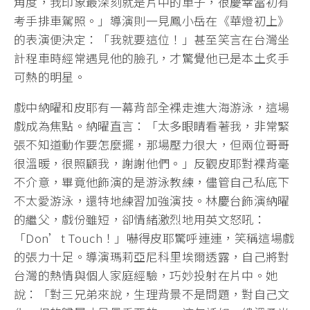
角度，我印象最深刻就是片中的車子，很慶幸當初有
考手排車駕照。」導演則一見鳳小岳在《華燈初上》
的表演便決定：「我就要這位！」甚至笑言在台灣坐
計程車時經常遇見他的臉孔，才驚覺他已是本土炙手
可熱的明星。
戲中納曜和皮耶有一幕背部全裸走進大海游泳，這場
戲成為焦點。納曜直言：「太多眼睛看著我，非常緊
張不知道動作要怎麼擺，那場壓力很大，但兩位哥哥
很溫暖，很照顧我，謝謝他們。」反觀皮耶對裸背毫
不介意，畢竟他飾演的是游泳教練，儘管自己私底下
不太愛游泳，還特地練習加強演技。林慶台飾演納曜
的繼父，戲份雖短，卻情緒激烈地用英文怒吼：
「Don’t Touch！」嚇得皮耶驚呼連連，笑稱這場戲
的張力十足。導演瑪莉亞尼科里埃爾透露，自己將對
台灣的熱情與個人家庭經驗，巧妙投射在片中。她
說：「對三兄弟來說，生理背景不是問題，對自己文