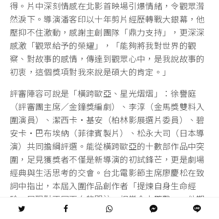
得。片中深刻情感在北影首映場引爆情緒，令觀眾潸
然淚下。導演潘客印以十年剪片經歷轉戰大銀幕，他
壓抑不住激動，感謝主創團隊「鼎力支持」，更深深
感激「觀眾給予的榮耀」，「能夠將我對世界的觀
察、對故事的感情，傳達到觀眾心中，是我說故事的
初衷，這個獎項對我來說是碩大的肯定。」
評審陣容可說是「橫跨歐亞、星光熠熠」：徐譽庭
（評審團主席／金鐘獎編劇）、李淳（金馬獎雙料入
圍演員）、潔西卡・基安（柏林影展選片委員）、碧
安卡・巴布埃納（菲律賓製片）、松永大司（日本導
演）共同擔綱評選。能從橫跨歐亞的十數部作品中突
圍，足見獲獎者不僅是新導演的初試鋒芒，更是劇場
經典與生活思考的交會。台北電影節主席廖慶松在致
詞中指出，本屆入圍作品創作者「提煉自身生命經
驗，展現對不同面向的關注，相當令人驚艷」，他期
待台北電影節能成為「能量匯聚與交流的場合」，讓