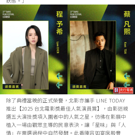
狀態。」
除了典禮當晚的正式榮譽，北影亦攜手 LINE TODAY
推出【2025 台北電影獎最佳人氣演員賞】，由影迷親
選五大演技獎項入圍者中的人氣之星，彷彿在影展中
植入一場由觀眾主導的民意表決，讓「星味」與「人
情」在票選過程中自然發酵。此番陣容如宴席般豐