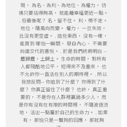
現， 為名、為利、為地位、為權力， 彷
彿只要站得夠高， 就能離幸福更近一點。
. 但最後呢？ 名，留不住。 利，帶不走。
地位，隨風向而變。 權力， 一旦失效，
比沒有更空虛。 . 這些東西， 沒有一樣，
能買到 哪怕一瞬間， 發自內心、 不需要
向誰交代的喜悅。 . 於是我們終將明白 --
塵歸塵，土歸土。 生命的時間， 對所有
人都殘酷地公平， 短得來不及重來， 也
不允許你一直活在別人的期待裡。 . 所以
我想反問-- 你追到了什麼？ 你得到了什
麼？ 你真正留住了什麼？ 也許， 真正重
要的， 不是你在人群裡贏過多少人， 而
是你有沒有在有限的時間裡， 不隨波逐流
地， 活出一點屬於自己的生命力。 . 如果
有， 那怕只是一聲狗的回應， 那就夠