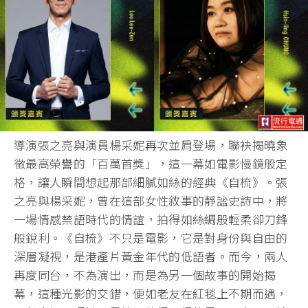
導演張之亮與演員楊采妮再次並肩登場，聯袂揭曉象
徵最高榮譽的「百萬首獎」，這一幕如電影慢鏡般定
格，讓人瞬間想起那部細膩如絲的經典《自梳》。張
之亮與楊采妮，曾在這部女性敘事的靜謐史詩中，將
一場情感禁語時代的情誼，拍得如絲綢般輕柔卻刀鋒
般銳利。《自梳》不只是電影，它是對身份與自由的
深層凝視，是港產片黃金年代的低語者。而今，兩人
再度同台，不為演出，而是為另一個故事的開始揭
幕，這種光影的交錯，便如老友在紅毯上不期而遇，