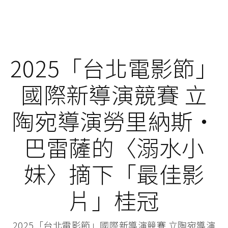
2025「台北電影節」
國際新導演競賽 立
陶宛導演勞里納斯・
巴雷薩的〈溺水小
妹〉摘下「最佳影
片」桂冠
2025「台北電影節」國際新導演競賽 立陶宛導演