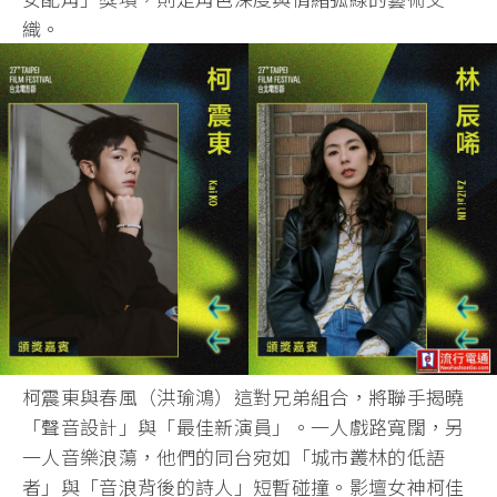
織。
柯震東與春風（洪瑜鴻）這對兄弟組合，將聯手揭曉
「聲音設計」與「最佳新演員」。一人戲路寬闊，另
一人音樂浪蕩，他們的同台宛如「城市叢林的低語
者」與「音浪背後的詩人」短暫碰撞。影壇女神柯佳