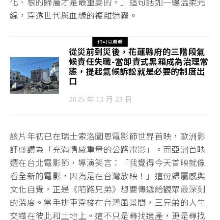
化、根的歸屬才是最重要的。」這句話如一縷溫柔光
線，穿透世代與血緣的複雜迷霧。
也可以看看
從災前到災後，花蓮縣府的三階段氣
候責任失職-當卸責式黑箱成為治理常
態，提起氣候訴訟就是必要的制度出
口
2025 年 12 月 23 日
該片年初已在瑞士索洛圖恩電影節世界首映，歐洲影
評盛讚為「充滿情感重量的公路電影」。而亞洲首映
選在台北電影節，導演笑言：「我覺得今天首映就像
看全新的電影，因為是在台灣放映！」這份歸屬感與
文化自覺，正是《陌路兄弟》想要傳遞給觀眾最深刻
的溫度。當手排車穿梭在台灣風景間，三兄弟的人生
交織在彼此和土地上。這不只是尋找遺產，更是尋找