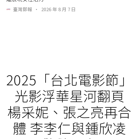
臺灣郵報
·
2026 年 8 月 7 日
2025「台北電影節」
光影浮華星河翻頁
楊采妮、張之亮再合
體 李李仁與鍾欣凌