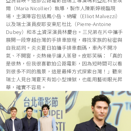
亞洲首映。這部公路電影由瑞士導演瑪莉亞尼科里埃
爾（Maria Nicollier）執導，製作人陳斯婷親臨現
場，主演陣容包括鳳小岳、納曜（Elliot Malvezzi）
以及瑞士演員皮耶安東尼杜比（Pierre-Antoine
Dubey）和本土資深演員林慶台。三兄弟在片中攜手
展開一段穿越台灣的手排車旅程，尋找家族的秘密與
自我認同。炎炎夏日拍攝手排車戲碼，車內不開冷
氣、不開窗，炎熱幾乎讓人蒸發。皮耶笑稱：「真的
是很熱，但我很喜歡拍公路電影，因為短時間可以看
到很多不同的風景，這是最棒方式探索台灣！」聽來
瑞士人見台灣夏天有如小型煉獄，也能用藝術眼光昇
華，確實不容易。