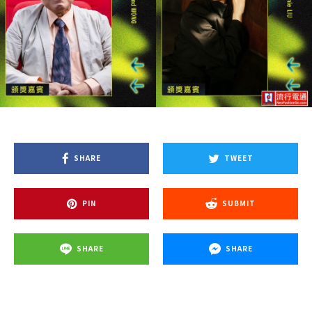
SHARE
TWEET
PIN
SUBMIT
SHARE
SHARE