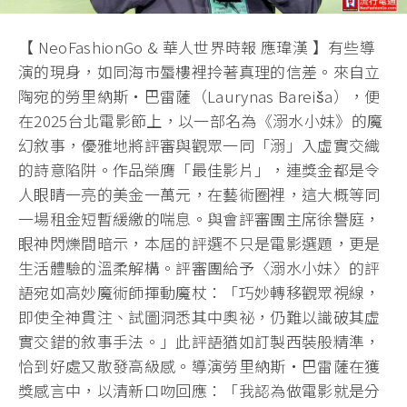
【 NeoFashionGo & 華人世界時報 應瑋漢 】有些導
演的現身，如同海市蜃樓裡拎著真理的信差。來自立
陶宛的勞里納斯・巴雷薩（Laurynas Bareiša），便
在2025台北電影節上，以一部名為《溺水小妹》的魔
幻敘事，優雅地將評審與觀眾一同「溺」入虛實交織
的詩意陷阱。作品榮膺「最佳影片」，連獎金都是令
人眼睛一亮的美金一萬元，在藝術圈裡，這大概等同
一場租金短暫緩繳的喘息。與會評審團主席徐譽庭，
眼神閃爍間暗示，本屆的評選不只是電影選題，更是
生活體驗的溫柔解構。評審團給予〈溺水小妹〉的評
語宛如高妙魔術師揮動魔杖：「巧妙轉移觀眾視線，
即使全神貫注、試圖洞悉其中奧祕，仍難以識破其虛
實交錯的敘事手法。」此評語猶如訂製西裝般精準，
恰到好處又散發高級感。導演勞里納斯・巴雷薩在獲
獎感言中，以清新口吻回應：「我認為做電影就是分