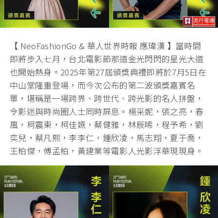
【 NeoFashionGo & 華人世界時報 應瑋漢 】當時間
即將步入七月，台北電影節那道金光閃閃的星光大道
也開始熱身。2025年第27屆頒獎典禮即將於7月5日在
中山堂隆重登場，而今次公布的第二波頒獎嘉賓名
單，堪稱是一場跨界、跨世代、跨光影的名人拼盤，
令影迷與時尚圈人士同時屏息。楊采妮，張之亮，春
風，柯震東，柯佳嬿，蔡健雅，林辰唏，程予希，劉
奕兒，蔡凡熙，李李仁，鍾欣凌，馬志翔，夏于喬，
王柏傑，傅孟柏，黃建業等電影人光影浮華現現身。