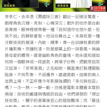
李李仁，去年憑《周處除三害》翻出一記硬派驚喜，
戲裡角色沉穩、克制、心機深沉；戲外的他亦是台劇
長青樹，眼神裡總帶著一種「我知道你在想什麼，但
我不說」的靜默睿智。他站在舞台上，本身就是一種
冷靜技術的展演，內斂、精準，像一台訓練有素的膠
片攝影機。而鍾欣凌，則是銀幕上的一抹春風。無論
是母愛的體現，還是幽默角色的靈魂，她永遠知道如
何用一個眼神或一段語氣，將場子炒熱、把觀眾逗笑
又逗淚。「非常演員」之名給她，簡直像訂製禮服般
貼身，不拘形象、不設邊界，處處是戲。這樣的兩人
並肩上場，不正呼應今年影展強調的「多元與包容」
嗎？一冷一熱，一靜一動，彷彿是電影本體最本質的
兩端：技術的嚴謹與情感的自由。他們頒發的「傑出
技術獎」，關乎的是幕後匠心的極致雕琢；而「最佳
女配角」獎項，則是角色深度與情緒弧線的藝術交