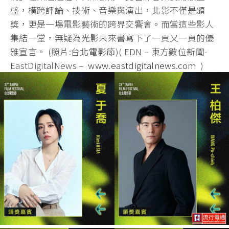
盛，橫跨評論、技術、音樂與演出，北影不僅是頒
獎，更是一場電影藝術的跨界交響會。而當這些影人
集結一堂，無疑為光影未來書寫下了一頁又一頁的優
雅宣言。 (照片:台北電影節)( EDN – 東方數位新聞-
EastDigitalNews –
www.eastdigitalnews.com
)