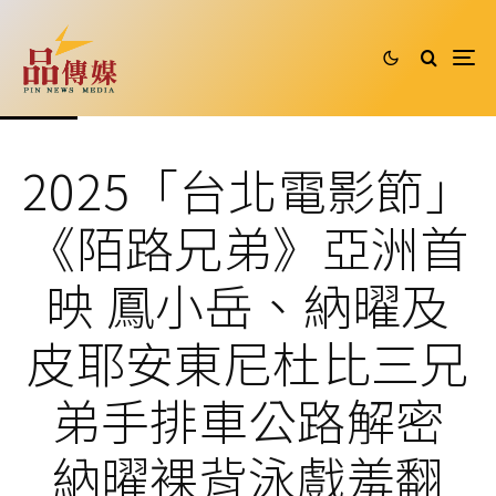
2025「台北電影節」
《陌路兄弟》亞洲首
映 鳳小岳、納曜及
皮耶安東尼杜比三兄
弟手排車公路解密
納曜裸背泳戲羞翻