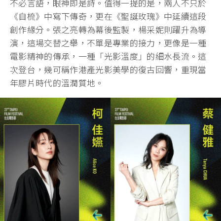
不必言語，眼神即是詩。值得一提的是，兩人不只於
《自梳》中寫下傳奇，更在《聖誕玫瑰》中延續這段
創作緣分。張之亮轉為幕後監製，楊采妮則躍升為導
演，這場交替之舉，不單是專業的接力，更像是一種
電影精神的傳承，一種「光影溫度」的細水長流。這
次登台，幾可稱作港產光影美學的復古回響，重現當
年膠片時代的溫潤質地。