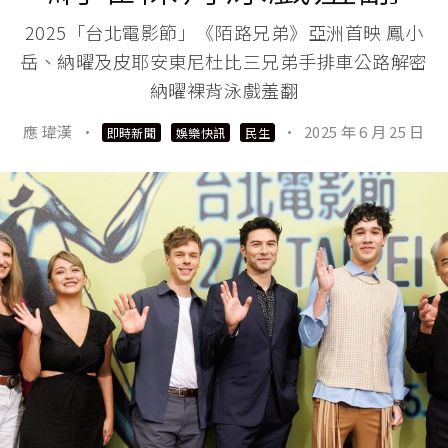
2025「台北電影節」《陌路兄弟》亞洲首映 鳳小
岳、納曜及皮耶安東尼杜比三兄弟手排車公路解密
納曜裸背泳戲羞翻
應 瑋漢
·
·
2025 年 6 月 25 日
即時新聞
娛樂快訊
民生