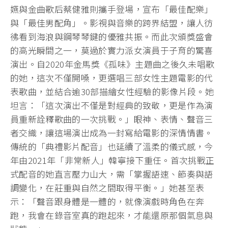
嬿與金曲歌后蔡健雅則攜手登場，宣布「最佳配樂」
與「最佳男配角」。影視與音樂的跨界結盟，讓人彷
彿看到海浪與鋼琴琴鍵的優雅共振。而此次頒獎盛會
的高光瞬間之一，莫過於實力派女演員于子育的驚喜
演出。自2020年金馬獎《孤味》主題曲之後久未唱歌
的她，這次不僅開嗓，更選唱三部女性主題電影的代
表歌曲，並結合逾30部描繪女性經驗的影像片段。她
坦言：「這次演出不僅是對經典的致敬，更是作為演
員重新詮釋歌曲的一次挑戰。」眼神、表情、聲音三
者交織，讓這場演出成為一封寫給電影的深情情書。
傳統的「典禮影片配音」也延續了溫柔的儀式感，今
年由2021年「非常新人」韓寧接下重任。首次挑戰正
式配音的她直言壓力山大，需「掌握語速、節奏與語
調變化，在莊重與自然之間取得平衡。」她甚至表
示：「聲音跟身體是一體的，就像演戲時角色在奔
跑，我會在錄音室真的跑起來，才能還原那個氣息與