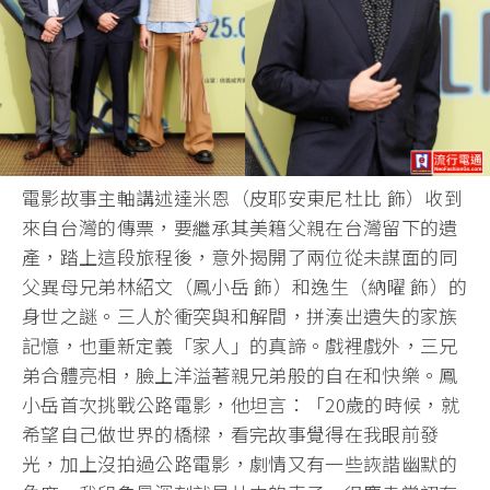
電影故事主軸講述達米恩（皮耶安東尼杜比 飾）收到
來自台灣的傳票，要繼承其美籍父親在台灣留下的遺
產，踏上這段旅程後，意外揭開了兩位從未謀面的同
父異母兄弟林紹文（鳳小岳 飾）和逸生（納曜 飾）的
身世之謎。三人於衝突與和解間，拼湊出遺失的家族
記憶，也重新定義「家人」的真諦。戲裡戲外，三兄
弟合體亮相，臉上洋溢著親兄弟般的自在和快樂。鳳
小岳首次挑戰公路電影，他坦言：「20歲的時候，就
希望自己做世界的橋樑，看完故事覺得在我眼前發
光，加上沒拍過公路電影，劇情又有一些詼諧幽默的