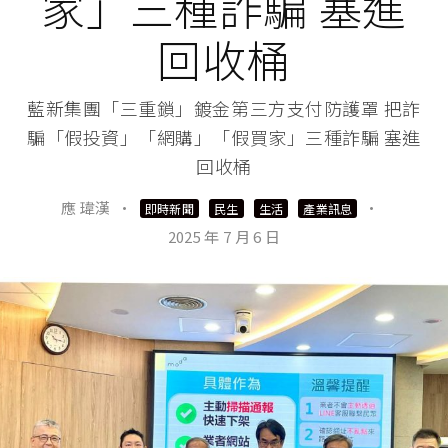
家」三種詐騙 塞進
回收桶
藍新集團「三重鎖」鍍金第三方支付防護罩 把詐
騙「假投資」「網購」「假買家」三種詐騙 塞進
回收桶
應 瑋漢
·
·
即時新聞
民生
生活
產業訊息
2025 年 7 月 6 日