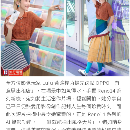
全方位影像玩家 Lulu 黃路梓茵搶先踩點 OPPO「有
意思出租店」，在場景中如魚得水、手握 Reno14 系
列新機，宛如將生活當作片場，輕鬆開拍。她分享自
己平日便熱愛用影像創作記錄人生每個珍貴時刻，而
此次短片拍攝中最令她驚艷的，正是 Reno14 系列的
AI 攝影功能，「一鍵就能拍出風格大片」，猶如隨身
攜帶一位懂美感的導演。而當她親切地邀請粉絲來體