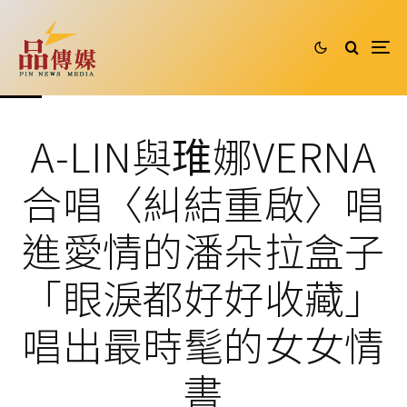
A‑LIN與琟娜VERNA
合唱〈糾結重啟〉唱
進愛情的潘朵拉盒子
「眼淚都好好收藏」
唱出最時髦的女女情
書