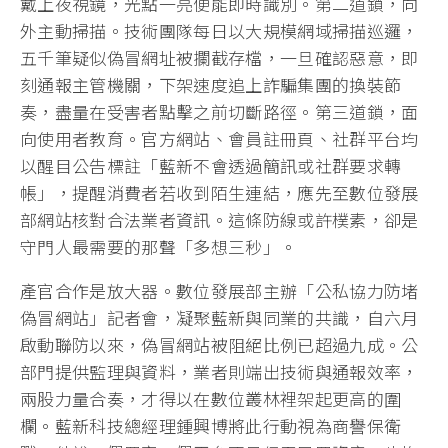
戴上夜視鏡，光點一亮便能即時識別。第二道鎖，向
外主動掃描。技術團隊每日以大規模網域掃描巡邏，
五千筆疑似偽冒網址被攔截存檔，一旦確認惡意，即
刻通報主管機關，下架速度追上詐騙集團的換裝節
奏，盡量在受害者點擊之前切斷路徑。第三道鎖，面
向使用者教育。官方網站、會員註冊頁、社群平台均
以醒目公告標註「藍新不會透過簡訊或社群要求轉
帳」，提醒消費者若收到陌生連結，應先至數位發展
部網站核對合法業者資訊。這條防線或許樸素，卻是
守門人最需要的那聲「多想三秒」。
產官合作是放大器。數位發展部主辦「公私協力防堵
偽冒網站」記者會，凝聚藍新與同業的共識，自六月
啟動聯防以來，偽冒網站被阻絕比例已超過九成。公
部門提供監理與資料，業者則端出技術與通報效率，
兩股力量合奏，才得以在數位叢林裡架起更高的圍
欄。藍新科技總經理鍾興博將此行動視為商譽保衛