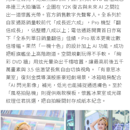
串連三大拍攝區，企圖在 Y2K 復古與未來 AI 之間拉
出一道懷舊光帶。官方銷售數字先聲奪人。全系列於
自家通路銷量較前代「成長近六成」，Pro 機型「翻
倍成長」，佔整體八成以上；電信通路開賣首日亦寫
下「全系列單日銷量翻倍」佳績，Pro 版本更衝出數
倍增幅。果然「一機十色」的設計加上 AI 功能，成功
把輕旗艦坐上高階跑道。空間規劃玩得不手軟。「絢
彩 DVD 牆」用炫光暈染出千禧喧囂，讓最高前後五千
萬畫素與 3.5 倍潛望長焦自由切換視角。「有意思冰
菓室」復刻金獎導演殷振豪短劇場景，冰箱暗房配合
「AI 閃光影像」補光，低光也能捕捉通透膚色。至於
「風格拍貼機」則提供兩款模板，懷舊冰果室或光碟
紋理任君挑選，把自拍瞬間封存成紙本紀念。