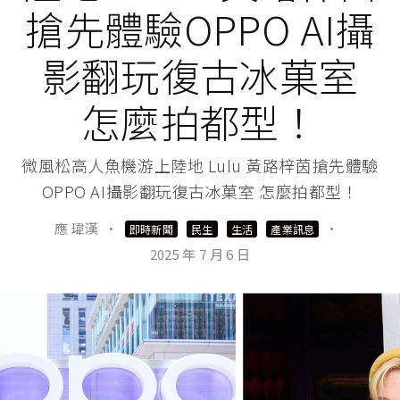
搶先體驗OPPO AI攝
影翻玩復古冰菓室
怎麼拍都型！
微風松高人魚機游上陸地 Lulu 黃路梓茵搶先體驗
OPPO AI攝影翻玩復古冰菓室 怎麼拍都型！
應 瑋漢
·
·
即時新聞
民生
生活
產業訊息
2025 年 7 月 6 日