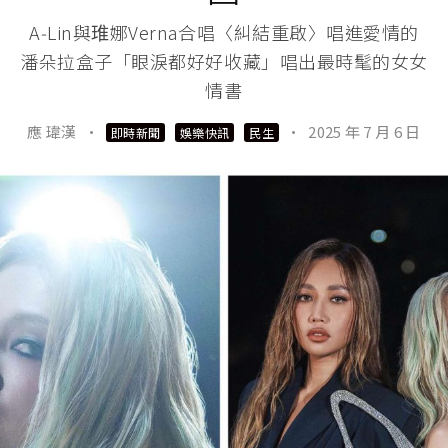
A‑Lin與琟娜Verna合唱〈糾結重啟〉唱進愛情的
潘朵拉盒子「眼淚都好好收藏」唱出最時髦的女女
情書
應 瑋漢
·
·
2025 年 7 月 6 日
即時新聞
娛樂快訊
民生