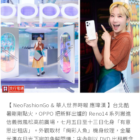
【 NeoFashionGo & 華人世界時報 應瑋漢 】台北酷
暑剛剛點火，OPPO 把新鮮出爐的 Reno14 系列搬進
信義微風松高前廣場，七月五日至十三日化身「有意
思出租店」。外觀取材「絢彩人魚」機身紋理，金屬
光澤在日光下宛如魚鱗閃爍；店內則以 DVD 出租概念