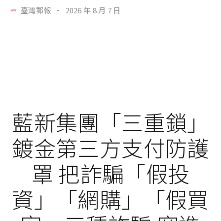
臺灣郵報
·
2026 年 8 月 7 日
藍新集團「三重鎖」
鍍金第三方支付防護
罩 把詐騙「假投
資」「網購」「假買