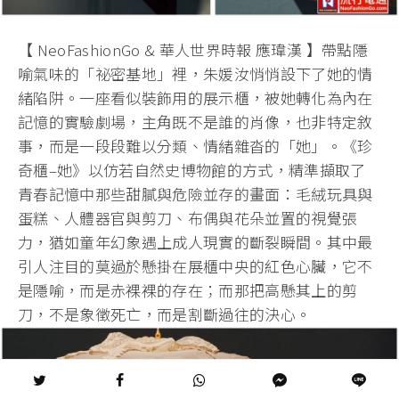
【 NeoFashionGo & 華人世界時報 應瑋漢 】帶點隱
喻氣味的「祕密基地」裡，朱媛汝悄悄設下了她的情
緒陷阱。一座看似裝飾用的展示櫃，被她轉化為內在
記憶的實驗劇場，主角既不是誰的肖像，也非特定敘
事，而是一段段難以分類、情緒雜沓的「她」。《珍
奇櫃–她》以仿若自然史博物館的方式，精準擷取了
青春記憶中那些甜膩與危險並存的畫面：毛絨玩具與
蛋糕、人體器官與剪刀、布偶與花朵並置的視覺張
力，猶如童年幻象遇上成人現實的斷裂瞬間。其中最
引人注目的莫過於懸掛在展櫃中央的紅色心臟，它不
是隱喻，而是赤裸裸的存在；而那把高懸其上的剪
刀，不是象徵死亡，而是割斷過往的決心。