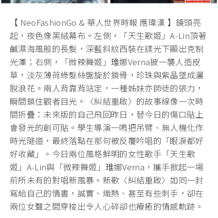
【 NeoFashionGo & 華人世界時報 應瑋漢 】鏡頭亮
起，夜色像黑絨幕布。左側，「天生歌姬」A‑Lin頂著
鹹濕海風般的長髮，深藍斜紋西裝在鎂光下顯出克制
光澤；右側，「微辣舞姬」琟娜Verna披一襲人造皮
草，淡灰薄荷綠髮絲盤旋於鎖骨，珍珠與紫晶墜成灑
脫浪花。兩人背靠背站定，一種姊妹亦師徒的張力，
瞬間鎖住觀者目光。〈糾結重啟〉的故事線像一次時
間折疊：未來版的自己飛回昨日，替今日的傷口貼上
會發光的創可貼。學生導演一鳴把吊臂、無人機化作
時光隧道，最終落點在那句被反覆吟唱的「眼淚都好
好收藏」。今日兩位風格鮮明的女性歌手「天生歌
姬」A-Lin與「微辣舞姬」琟娜Verna，攜手掀起一場
前所未有的對唱新風暴。新歌〈糾結重啟〉如同一封
寫給自己的情書，誠實、熾熱、甚至有些刺手，卻在
兩位女聲之間穿梭出令人心碎卻也療癒的情感軌跡。