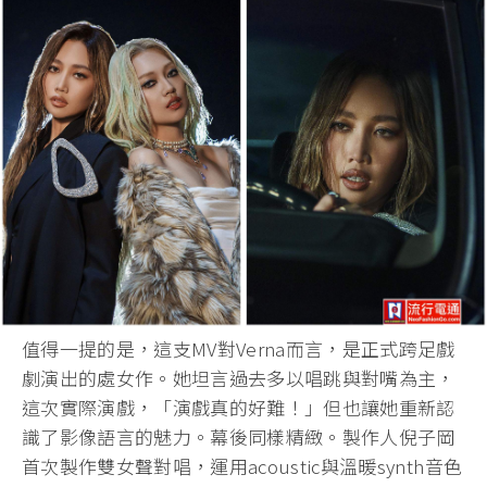
值得一提的是，這支MV對Verna而言，是正式跨足戲
劇演出的處女作。她坦言過去多以唱跳與對嘴為主，
這次實際演戲，「演戲真的好難！」但也讓她重新認
識了影像語言的魅力。幕後同樣精緻。製作人倪子岡
首次製作雙女聲對唱，運用acoustic與溫暖synth音色