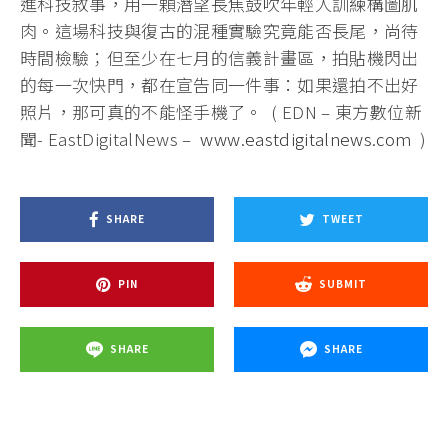
進科技敘事，用一顆潛望長焦鼓吹年輕人訓練構圖肌
肉。這場科技與復古的混種實驗究竟能否長尾，尚待
時間檢驗；但至少在七月的信義計畫區，拍貼機閃出
的每一次快門，都在宣告同一件事：如果還拍不出好
照片，那可真的不能怪手機了。 ( EDN – 東方數位新
聞- EastDigitalNews –
www.eastdigitalnews.com
)
SHARE
TWEET
PIN
SUBMIT
SHARE
SHARE