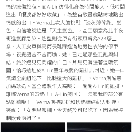
情的療傷旅程。而A-Lin彷彿化身為時間旅人，低吟間
道出「眼淚都好好收藏」，為整首歌畫龍點睛地點出
情感的出口。Verna此次大膽挑戰「淡灰薄荷綠」髮
色，自信地說這是「天生髮色」，甚至願意為此半夜
衝進髮廊急染。造型則從原有街頭風轉為Y2K廢土
系，人工皮草與高筒長靴踩過滿地男性衣物的停車
場，視覺語言不言而喻：她，已走過那些混亂與糾
結，終於遇見更閃耀的自己。片場更瀰漫著溫暖氛
圍，恰巧選址於A-Lin童年最愛的雞排店附近，她一口
氣請全劇組吃下「比臉還大的雞排」，Verna則誠意
加碼珍奶。當全體製作人高喊：「謝謝A-Lin的雞排，
琟娜Verna的珍奶！」A-Lin笑回：「怎麼我的部分有
點難聽啦！」Verna則把雞排和珍奶請經紀人封存，
笑說：「女明星報酬，今天終於可以吃了，因為我控
制飲食兩週了。」