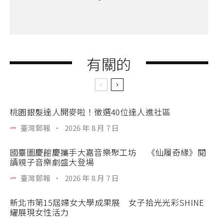
有關的
桃園銀髮達人開麥啦！徵選40位達人進社區
臺灣郵報
·
2026 年 8 月 7 日
國臺圖慶館慶攜手大嘉音樂聚工坊 《仙履奇緣》閱
讀親子音樂劇盛大登場
臺灣郵報
·
2026 年 8 月 7 日
新北市第15屆婦女大學成果展 女子拾光光彩SHINE
耀展現女性活力