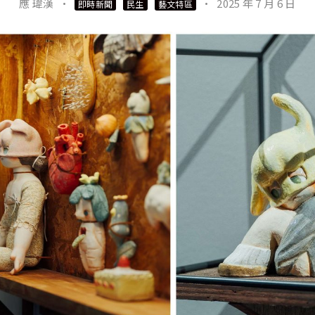
應 瑋漢
·
·
2025 年 7 月 6 日
即時新聞
民生
藝文特區