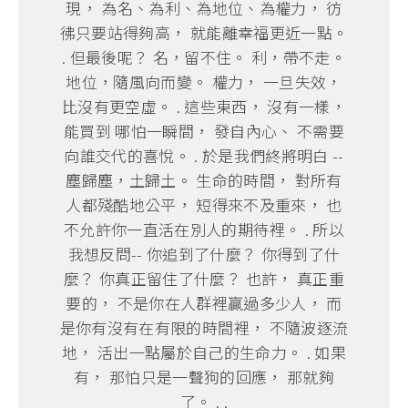
現， 為名、為利、為地位、為權力， 彷
彿只要站得夠高， 就能離幸福更近一點。
. 但最後呢？ 名，留不住。 利，帶不走。
地位，隨風向而變。 權力， 一旦失效，
比沒有更空虛。 . 這些東西， 沒有一樣，
能買到 哪怕一瞬間， 發自內心、 不需要
向誰交代的喜悅。 . 於是我們終將明白 --
塵歸塵，土歸土。 生命的時間， 對所有
人都殘酷地公平， 短得來不及重來， 也
不允許你一直活在別人的期待裡。 . 所以
我想反問-- 你追到了什麼？ 你得到了什
麼？ 你真正留住了什麼？ 也許， 真正重
要的， 不是你在人群裡贏過多少人， 而
是你有沒有在有限的時間裡， 不隨波逐流
地， 活出一點屬於自己的生命力。 . 如果
有， 那怕只是一聲狗的回應， 那就夠
了。 . .