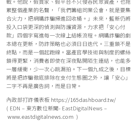
戰。他說，假買家、假平台不只侵吞民眾資產，也拖
累整個產業的名聲，「我們籌組同業公會，就是要集
合火力，把網購詐騙掃進回收桶。」未來，藍新仍將
投入口袋更深的偵測與防護資源，力求把「安心付
款」四個字寫進每一次線上結帳流程。網購詐騙的劇
本總在更新，防詐策略也必須日日迭代。三重鎖不是
終點，而是一個起跑線。當產官學技術與制度的螺絲
鎖得更緊，消費者即使在深夜點開陌生連結，也能多
一層緩衝，少一次心跳漏拍。下一個九成之後，目標
將是把詐騙徹底排除在支付生態圈之外，讓「安心」
二字不再是廣告詞，而是日常。
內政部打詐儀表板
https://165dashboard.tw/
( EDN – 東方數位新聞- EastDigitalNews –
www.eastdigitalnews.com
)