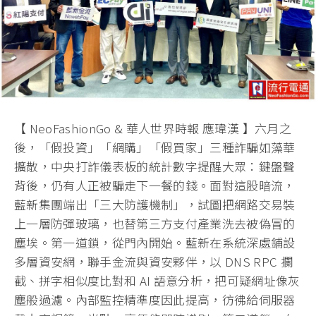
【 NeoFashionGo & 華人世界時報 應瑋漢 】六月之
後，「假投資」「網購」「假買家」三種詐騙如藻華
擴散，中央打詐儀表板的統計數字提醒大眾：鍵盤聲
背後，仍有人正被騙走下一餐的錢。面對這股暗流，
藍新集團端出「三大防護機制」，試圖把網路交易裝
上一層防彈玻璃，也替第三方支付產業洗去被偽冒的
塵埃。第一道鎖，從門內開始。藍新在系統深處鋪設
多層資安網，聯手金流與資安夥伴，以 DNS RPC 攔
截、拼字相似度比對和 AI 語意分析，把可疑網址像灰
塵般過濾。內部監控精準度因此提高，彷彿給伺服器