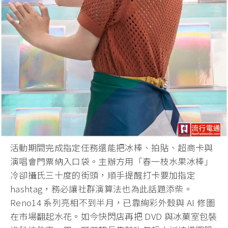
活動期間完成指定任務還能把冰棒、拍貼、超商卡與
演唱會門票納入口袋。主辦方用「春一枝水果冰棒」
冷卻攝氏三十度的街頭，順手提醒打卡要加指定
hashtag，務必讓社群演算法也為此話題添柴。
Reno14 系列亮相不到半月，已靠絢彩外殼與 AI 修圖
在市場翻起水花。如今快閃店再把 DVD 與冰菓室包裝