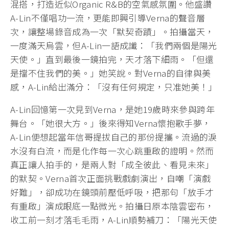
混搭，打造近似Organic R&B的空氣感氛圍。他盛讚
A-Lin不僅唱功一流，更能即興引導Verna的聲音層
次，讓整場錄音成為一次「默契奇蹟」。拍攝當天，
一度滿天烏雲，但A-Lin一語成讖：「我們兩個是陽光
天使。」直到最後一鏡拍完，天才落下細雨。「但還
是擋不住我們的美。」她笑說。對Verna的自律與美
感，A-Lin給出滿分：「沒有任何規定，只准她美！」
A-Lin回憶第一次見到Verna，是她19歲時來參與跨年
舞台。「她很大方。」後來得知Verna懷抱歌手夢，
A-Lin便想起當年信哥提拔自己的那份提攜。流過的淚
水沒有白流，而是化作每一次心跳重啟的證明。然而
真正讓人拍手的，是兩人對「成全彼此、看見未來」
的默契。Verna首次正面挑戰戲劇演出，自嘲「演戲
好難」，卻成功在鏡頭前壓低呼吸，把那句「放手才
有重啟」演成眼底一點微光。拍攝日原本陰雲密布，
收工前一刻才落毛毛雨，A‑Lin順勢補刀：「陽光天使