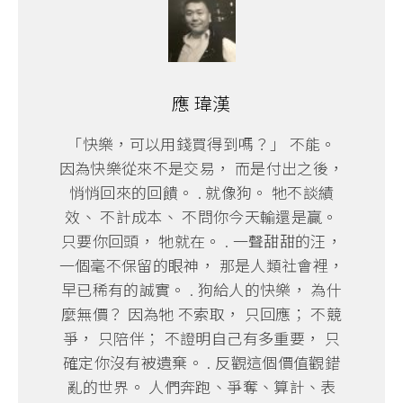
應 瑋漢
「快樂，可以用錢買得到嗎？」 不能。
因為快樂從來不是交易， 而是付出之後，
悄悄回來的回饋。 . 就像狗。 牠不談績
效、 不計成本、 不問你今天輸還是贏。
只要你回頭， 牠就在。 . 一聲甜甜的汪，
一個毫不保留的眼神， 那是人類社會裡，
早已稀有的誠實。 . 狗給人的快樂， 為什
麼無價？ 因為牠 不索取， 只回應； 不競
爭， 只陪伴； 不證明自己有多重要， 只
確定你沒有被遺棄。 . 反觀這個價值觀錯
亂的世界。 人們奔跑、爭奪、算計、表