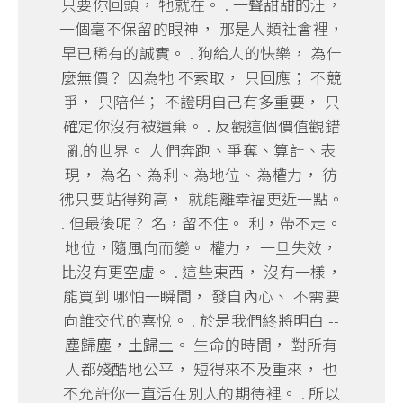
只要你回頭， 牠就在。 . 一聲甜甜的汪，
一個毫不保留的眼神， 那是人類社會裡，
早已稀有的誠實。 . 狗給人的快樂， 為什
麼無價？ 因為牠 不索取， 只回應； 不競
爭， 只陪伴； 不證明自己有多重要， 只
確定你沒有被遺棄。 . 反觀這個價值觀錯
亂的世界。 人們奔跑、爭奪、算計、表
現， 為名、為利、為地位、為權力， 彷
彿只要站得夠高， 就能離幸福更近一點。
. 但最後呢？ 名，留不住。 利，帶不走。
地位，隨風向而變。 權力， 一旦失效，
比沒有更空虛。 . 這些東西， 沒有一樣，
能買到 哪怕一瞬間， 發自內心、 不需要
向誰交代的喜悅。 . 於是我們終將明白 --
塵歸塵，土歸土。 生命的時間， 對所有
人都殘酷地公平， 短得來不及重來， 也
不允許你一直活在別人的期待裡。 . 所以