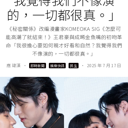
的，一切都很真。」
《秘密關係》改編漫畫家KOMEOKA SIG《怎麼可
能高潮了就結束！》王君豪與成晞金魚嘴的初吻革
命「我很擔心要如何親才好看和自然？我覺得我們
不像演的，一切都很真。」
應 瑋漢
·
·
2025 年 7 月 17 日
即時新聞
娛樂快訊
民生