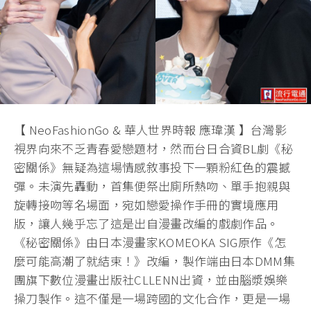
【 NeoFashionGo & 華人世界時報 應瑋漢 】台灣影
視界向來不乏青春愛戀題材，然而台日合資BL劇《秘
密關係》無疑為這場情感敘事投下一顆粉紅色的震撼
彈。未演先轟動，首集便祭出廁所熱吻、單手抱親與
旋轉接吻等名場面，宛如戀愛操作手冊的實境應用
版，讓人幾乎忘了這是出自漫畫改編的戲劇作品。
《秘密關係》由日本漫畫家KOMEOKA SIG原作《怎
麼可能高潮了就結束！》改編，製作端由日本DMM集
團旗下數位漫畫出版社CLLENN出資，並由腦漿娛樂
操刀製作。這不僅是一場跨國的文化合作，更是一場