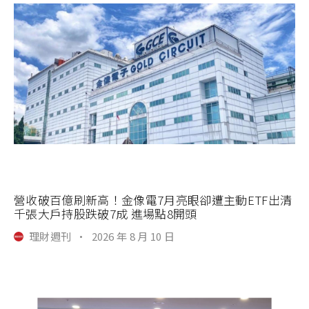
營收破百億刷新高！金像電7月亮眼卻遭主動ETF出清
千張大戶持股跌破7成 進場點8開頭
理財週刊
·
2026 年 8 月 10 日