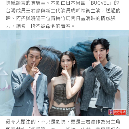
情感語言的實驗室。本劇由日本男團「BUGVEL」的
台灣成員王君豪與新生代演員成晞領銜主演，透過俊
晞、阿拓與曉陽三位青梅竹馬間日益曖昧的情感張
力，鋪陳一段不被命名的青春。
最令人關注的，不只是劇情，更是王君豪作為男主角