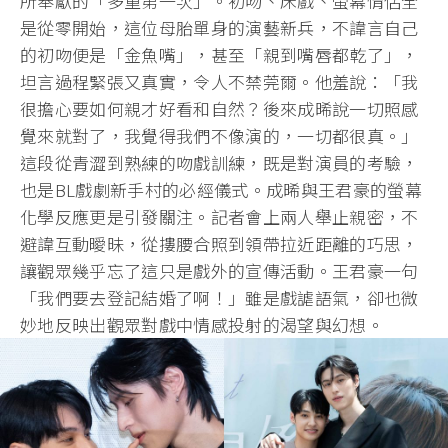
所奉獻的「多重第一次」。初吻、床戲、螢幕情侶全
是從零開始，這位母胎單身的演藝新兵，不諱言自己
的初吻便是「金魚嘴」，甚至「親到嘴唇都乾了」，
坦言過程緊張又真實，令人不禁莞爾。他羞說：「我
很擔心要如何親才好看和自然？後來成晞說一切照感
覺來就對了，我覺得我們不像演的，一切都很真。」
這段從青澀到熟練的吻戲訓練，既是對演員的考驗，
也是BL戲劇新手村的必經儀式。成晞與王君豪的螢幕
化學反應更是引發關注。記者會上兩人舉止親密，不
避諱互動曖昧，從摟腰合照到領帶拉近距離的巧思，
讓觀眾幾乎忘了這只是戲外的宣傳活動。王君豪一句
「我們要去登記結婚了啊！」雖是戲謔語氣，卻也微
妙地反映出觀眾對戲中情感投射的渴望與幻想。