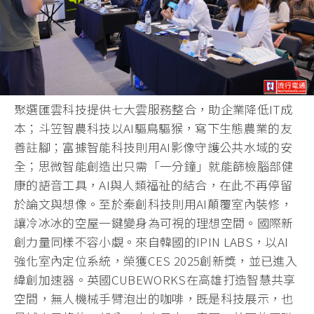
聚選匯雲科技提供七大雲服務整合，助企業降低IT成
本；斗笠智農科技以AI驅鳥驅猴，寫下生態農業的友
善註腳；富據智能科技則用AI影像守護公共水域的安
全；思微智能創造出只需「一分鐘」就能篩檢腦部健
康的語音工具，AI與人類福祉的結合，在此不再停留
於論文與想像。至於秦創科技則用AI顛覆室內裝修，
讓冷冰冰的空屋一鍵變身為可視的理想空間。國際新
創力量同樣不容小覷。來自韓國的IPIN LABS，以AI
強化室內定位系統，榮獲CES 2025創新獎，並已進入
緯創加速器。英國CUBEWORKS在高雄打造智慧共享
空間，無人機械手臂泡出的咖啡，既是科技展示，也