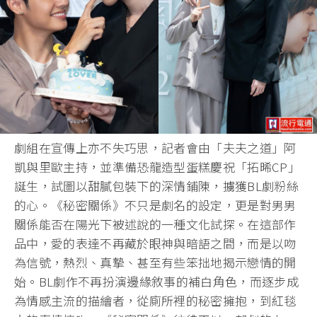
劇組在宣傳上亦不失巧思，記者會由「夫夫之道」阿
凱與里歐主持，並準備恐龍造型蛋糕慶祝「拓晞CP」
誕生，試圖以甜膩包裝下的深情鋪陳，擄獲BL劇粉絲
的心。《秘密關係》不只是劇名的設定，更是對男男
關係能否在陽光下被述說的一種文化試探。在這部作
品中，愛的表達不再藏於眼神與暗語之間，而是以吻
為信號，熱烈、真摯、甚至有些笨拙地揭示戀情的開
始。BL劇作不再扮演邊緣敘事的補白角色，而逐步成
為情感主流的描繪者，從廁所裡的秘密擁抱，到紅毯