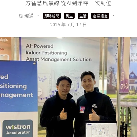
方智慧風景線 從AI到淨零一次到位
應 瑋漢
·
·
即時新聞
民生
生活
產業訊息
2025 年 7 月 17 日