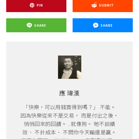
PIN
SUBMIT
SHARE
SHARE
應 瑋漢
「快樂，可以用錢買得到嗎？」 不能。
因為快樂從來不是交易， 而是付出之後，
悄悄回來的回饋。 . 就像狗。 牠不談績
效、 不計成本、 不問你今天輸還是贏。