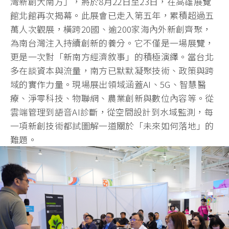
灣新創大南方」，將於8月22日至23日，在高雄展覽
館北館再次揭幕。此展會已走入第五年，累積超過五
萬人次觀展，橫跨20國、逾200家海內外新創齊聚，
為南台灣注入持續創新的養分。它不僅是一場展覽，
更是一次對「新南方經濟敘事」的積極演繹。當台北
多在談資本與流量，南方已默默凝聚技術、政策與跨
域的實作力量。現場展出領域涵蓋AI、5G、智慧醫
療、淨零科技、物聯網、農業創新與數位內容等。從
雲端管理到語音AI診斷，從空間設計到水域監測，每
一項新創技術都試圖解一道關於「未來如何落地」的
難題。