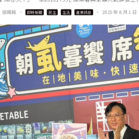
張錫銘
·
·
2025 年 8 月 1 日
即時新聞
民生
生活
產業訊息