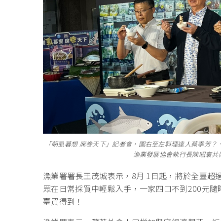
「朝虱暮想 席卷天下」記者會，圖右至左料理達人蔡季芳？
漁業發展協會執行長陳昭寰共
漁業署署長王茂城表示，8月 1日起，將於全臺超過
眾在日常採買中輕鬆入手，一家四口不到200元
臺買得到！