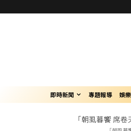
即時新聞
專題報導
娛
「朝虱暮饗 席卷
「朝虱暮