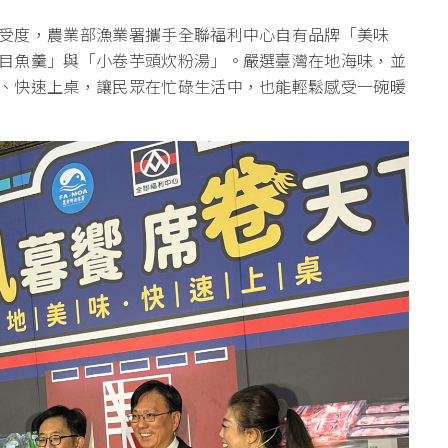
受度，農業部漁業署攜手全聯福利中心自有品牌「美味
目魚羹」與「小卷芋頭炊粉湯」。嚴選臺灣在地海味，並
、快速上桌，讓民眾在忙碌生活中，也能輕鬆感受一碗暖