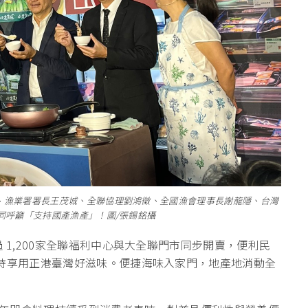
、漁業署署長王茂城、全聯協理劉鴻徵、全國漁會理事長謝龍隱、台灣
同呼籲「支持國產漁產」！圖/張錫銘攝
 1,200家全聯福利中心與大全聯門市同步開賣，便利民
隨時享用正港臺灣好滋味。便捷海味入家門，地產地消動全