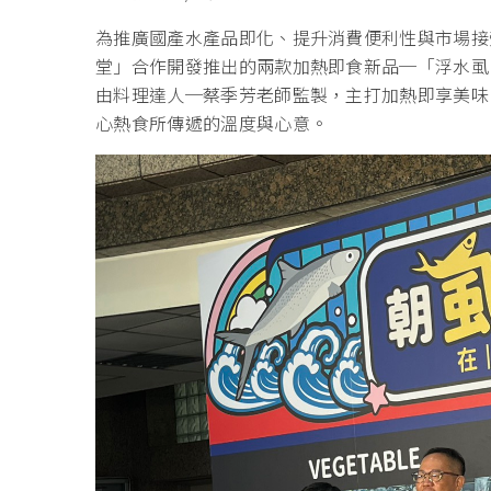
為推廣國產水產品即化、提升消費便利性與市場接
堂」合作開發推出的兩款加熱即食新品─「浮水虱
由料理達人─蔡季芳老師監製，主打加熱即享美味
心熱食所傳遞的溫度與心意。