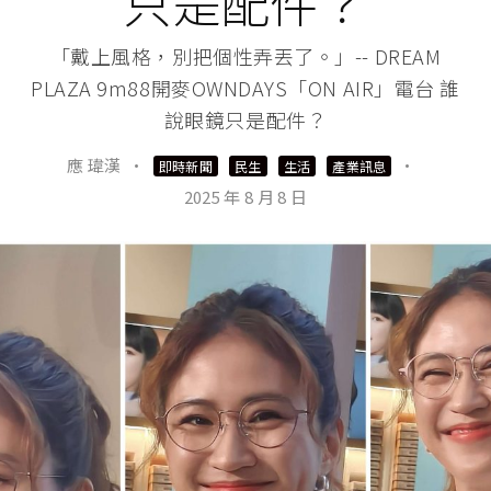
只是配件？
「戴上風格，別把個性弄丟了。」-- DREAM
PLAZA 9m88開麥OWNDAYS「ON AIR」電台 誰
說眼鏡只是配件？
應 瑋漢
·
·
即時新聞
民生
生活
產業訊息
2025 年 8 月 8 日