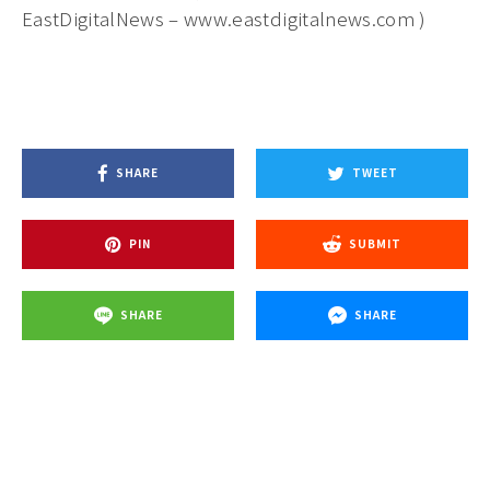
EastDigitalNews – www.eastdigitalnews.com )
SHARE
TWEET
PIN
SUBMIT
SHARE
SHARE