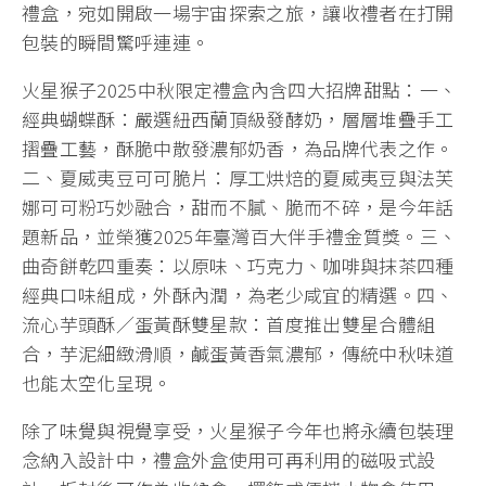
禮盒，宛如開啟一場宇宙探索之旅，讓收禮者在打開
包裝的瞬間驚呼連連。
火星猴子2025中秋限定禮盒內含四大招牌甜點：一、
經典蝴蝶酥：嚴選紐西蘭頂級發酵奶，層層堆疊手工
摺疊工藝，酥脆中散發濃郁奶香，為品牌代表之作。
二、夏威夷豆可可脆片：厚工烘焙的夏威夷豆與法芙
娜可可粉巧妙融合，甜而不膩、脆而不碎，是今年話
題新品，並榮獲2025年臺灣百大伴手禮金質獎。三、
曲奇餅乾四重奏：以原味、巧克力、咖啡與抹茶四種
經典口味組成，外酥內潤，為老少咸宜的精選。四、
流心芋頭酥／蛋黃酥雙星款：首度推出雙星合體組
合，芋泥細緻滑順，鹹蛋黃香氣濃郁，傳統中秋味道
也能太空化呈現。
除了味覺與視覺享受，火星猴子今年也將永續包裝理
念納入設計中，禮盒外盒使用可再利用的磁吸式設