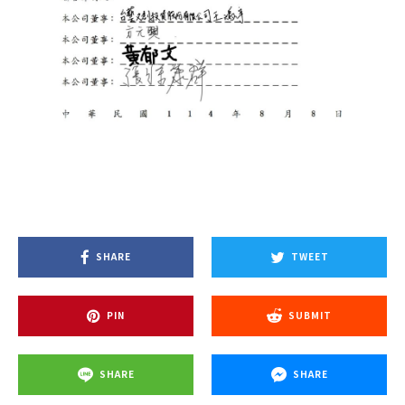
SHARE
TWEET
PIN
SUBMIT
SHARE
SHARE