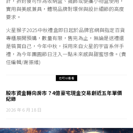
計，拆封後可作為收納盒、擺飾或便攜小物盒使用，
實用與美感兼具，體現品牌對環保與設計細節的高度
要求。
火星猴子2025中秋禮盒即日起於品牌官網與指定百貨
專櫃展開預購，數量有限，售完為止，無論是送禮還
是犒賞自己，今年中秋，採用來自火星的宇宙系伴手
禮，為今年團圓節日注入一點未來感與甜蜜想像。(責
任編輯/謝振維)
也可以看看
股市資金轉向房市？4億豪宅現金交易創近五年單價
紀錄
2026 年 6 月 18 日