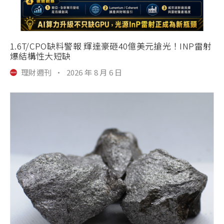
1.6T/CPO缺料警報 輝達豪砸40億美元搶光！INP雷射
爆結構性大短缺
理財週刊
·
2026 年 8 月 6 日