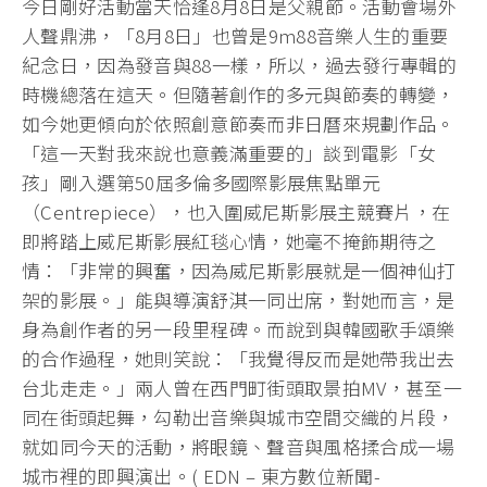
今日剛好活動當天恰逢8月8日是父親節。活動會場外
人聲鼎沸，「8月8日」也曾是9m88音樂人生的重要
紀念日，因為發音與88一樣，所以，過去發行專輯的
時機總落在這天。但隨著創作的多元與節奏的轉變，
如今她更傾向於依照創意節奏而非日曆來規劃作品。
「這一天對我來說也意義滿重要的」談到電影「女
孩」剛入選第50屆多倫多國際影展焦點單元
（Centrepiece），也入圍威尼斯影展主競賽片，在
即將踏上威尼斯影展紅毯心情，她毫不掩飾期待之
情：「非常的興奮，因為威尼斯影展就是一個神仙打
架的影展。」能與導演舒淇一同出席，對她而言，是
身為創作者的另一段里程碑。而說到與韓國歌手頌樂
的合作過程，她則笑說：「我覺得反而是她帶我出去
台北走走。」兩人曾在西門町街頭取景拍MV，甚至一
同在街頭起舞，勾勒出音樂與城市空間交織的片段，
就如同今天的活動，將眼鏡、聲音與風格揉合成一場
城市裡的即興演出。( EDN – 東方數位新聞-