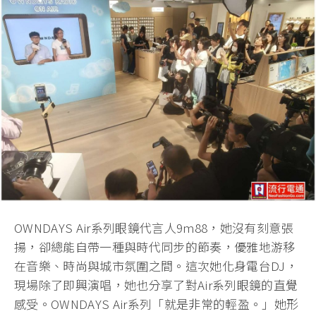
OWNDAYS Air系列眼鏡代言人9m88，她沒有刻意張
揚，卻總能自帶一種與時代同步的節奏，優雅地游移
在音樂、時尚與城市氛圍之間。這次她化身電台DJ，
現場除了即興演唱，她也分享了對Air系列眼鏡的直覺
感受。OWNDAYS Air系列「就是非常的輕盈。」她形