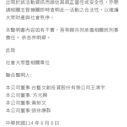
出現於該活動資訊而誤信其具正當性或安全性，亦懇
請相關主管機關即時查明此一活動之合法性，以維護
大眾財產與社會秩序。
本聲明書內容如有不實，吾等願共同承擔相關民刑事
責任。 祈各界明察。
此致
社會大眾暨相關單位
聯合聲明人:
本公司董事:台藝文創投資股份有限公司王鴻宇
本公司董事: 方元興
本公司董事:黃郁文
本公司董事:張徐康群
中華民國114 年 8 月 8 日