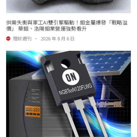
供需失衡與軍工AI雙引擎驅動！鉬金屬爆發「戰略溢
價」 華鉬、洛陽鉬業營運強勢看升
理財週刊
·
2026 年 8 月 6 日