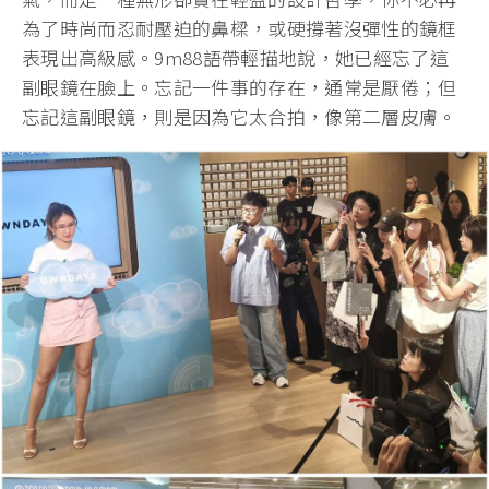
為了時尚而忍耐壓迫的鼻樑，或硬撐著沒彈性的鏡框
表現出高級感。9m88語帶輕描地說，她已經忘了這
副眼鏡在臉上。忘記一件事的存在，通常是厭倦；但
忘記這副眼鏡，則是因為它太合拍，像第二層皮膚。