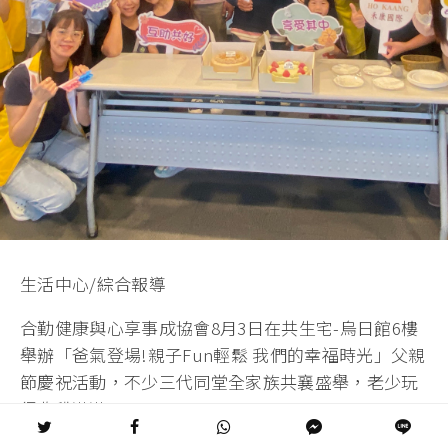
生活中心/綜合報導
合勤健康與心享事成協會8月3日在共生宅-烏日館6樓
舉辦「爸氣登場!親子Fun輕鬆 我們的幸福時光」父親
節慶祝活動，不少三代同堂全家族共襄盛舉，老少玩
得收穫滿滿！