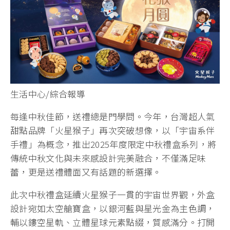
生活中心/綜合報導
每逢中秋佳節，送禮總是門學問。今年，台灣超人氣
甜點品牌「火星猴子」再次突破想像，以「宇宙系伴
手禮」為概念，推出2025年度限定中秋禮盒系列，將
傳統中秋文化與未來感設計完美融合，不僅滿足味
蕾，更是送禮體面又有話題的新選擇。
此次中秋禮盒延續火星猴子一貫的宇宙世界觀，外盒
設計宛如太空艙寶盒，以銀河藍與星光金為主色調，
輔以鏤空星軌、立體星球元素點綴，質感滿分。打開