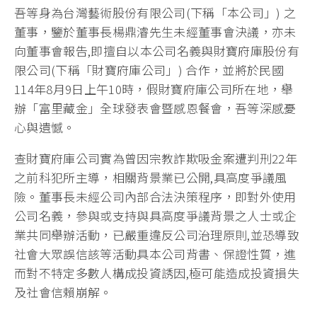
吾等身為台灣藝術股份有限公司(下稱「本公司」) 之
董事，鑒於董事長楊鼎濬先生未經董事會決議，亦未
向董事會報告,即擅自以本公司名義與財寶府庫股份有
限公司(下稱「財寶府庫公司」) 合作，並將於民國
114年8月9日上午10時，假財寶府庫公司所在地，舉
辦「富里藏金」全球發表會暨感恩餐會，吾等深感憂
心與遺憾。
查財寶府庫公司實為曾因宗教詐欺吸金案遭判刑22年
之前科犯所主導，相關背景業已公開,具高度爭議風
險。董事長未經公司內部合法決策程序，即對外使用
公司名義，參與或支持與具高度爭議背景之人士或企
業共同舉辦活動，已嚴重違反公司治理原則,並恐導致
社會大眾誤信該等活動具本公司背書、保證性質，進
而對不特定多數人構成投資誘因,極可能造成投資損失
及社會信賴崩解。