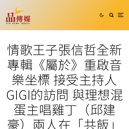
情歌王子張信哲全新
專輯《屬於》重啟音
樂坐標 接受主持人
GIGI的訪問 與理想混
蛋主唱雞丁（邱建
豪）兩人在「共飯」