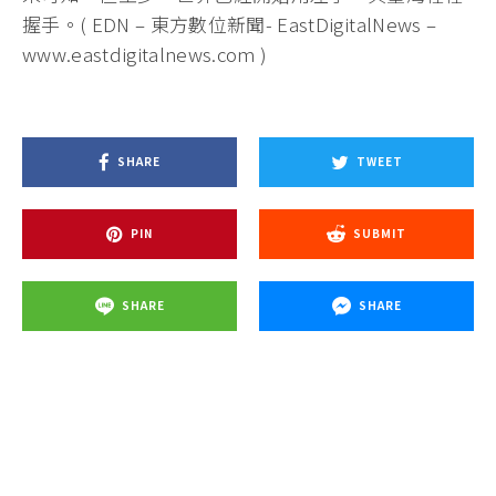
握手。( EDN – 東方數位新聞- EastDigitalNews –
www.eastdigitalnews.com )
SHARE
TWEET
PIN
SUBMIT
SHARE
SHARE