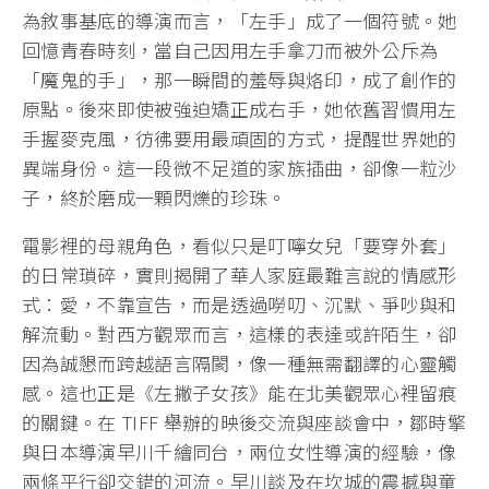
為敘事基底的導演而言，「左手」成了一個符號。她
回憶青春時刻，當自己因用左手拿刀而被外公斥為
「魔鬼的手」，那一瞬間的羞辱與烙印，成了創作的
原點。後來即使被強迫矯正成右手，她依舊習慣用左
手握麥克風，彷彿要用最頑固的方式，提醒世界她的
異端身份。這一段微不足道的家族插曲，卻像一粒沙
子，終於磨成一顆閃爍的珍珠。
電影裡的母親角色，看似只是叮嚀女兒「要穿外套」
的日常瑣碎，實則揭開了華人家庭最難言說的情感形
式：愛，不靠宣告，而是透過嘮叨、沉默、爭吵與和
解流動。對西方觀眾而言，這樣的表達或許陌生，卻
因為誠懇而跨越語言隔閡，像一種無需翻譯的心靈觸
感。這也正是《左撇子女孩》能在北美觀眾心裡留痕
的關鍵。在 TIFF 舉辦的映後交流與座談會中，鄒時擎
與日本導演早川千繪同台，兩位女性導演的經驗，像
兩條平行卻交錯的河流。早川談及在坎城的震撼與童