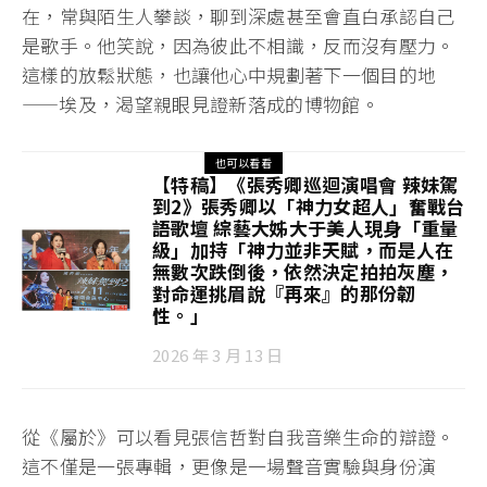
在，常與陌生人攀談，聊到深處甚至會直白承認自己
是歌手。他笑說，因為彼此不相識，反而沒有壓力。
這樣的放鬆狀態，也讓他心中規劃著下一個目的地
——埃及，渴望親眼見證新落成的博物館。
也可以看看
【特稿】《張秀卿巡迴演唱會 辣妹駕
到2》張秀卿以「神力女超人」奮戰台
語歌壇 綜藝大姊大于美人現身「重量
級」加持「神力並非天賦，而是人在
無數次跌倒後，依然決定拍拍灰塵，
對命運挑眉說『再來』的那份韌
性。」
2026 年 3 月 13 日
從《屬於》可以看見張信哲對自我音樂生命的辯證。
這不僅是一張專輯，更像是一場聲音實驗與身份演