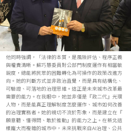
他同時強調，「法律的本質，是風險評估、程序正義
與權責清晰。
蘇巧慧委員對公部門制度運作有相當敏
銳度，
總能將民眾的困難轉化為可操作的政策改進方
向。
她的判斷方式並非政治直覺，而是具有結構化、
可驗證、
可落地的治理思維。這正是未來城市改革最
需要的能力。在我眼中，
她並非僅是『政二代』光環
人物，而是能真正理解制度怎麼運作、
城市如何改善
的治理實務者。她的親切不流於形象，而是建立在『
願意聽、懂得問、敢於推動』的能力之上。
在新北這
樣龐大而複雜的城市中，未來挑戰來自AI治理、
公共