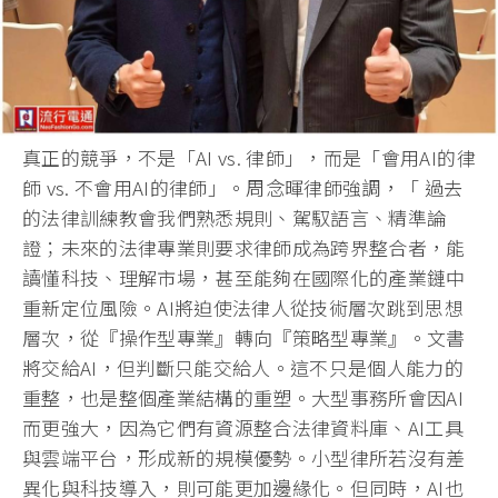
真正的競爭，不是「AI vs. 律師」，而是「會用AI的律
師 vs. 不會用AI的律師」。周念暉律師強調，「 過去
的法律訓練教會我們熟悉規則、駕馭語言、精準論
證；
未來的法律專業則要求律師成為跨界整合者，能
讀懂科技、
理解市場，甚至能夠在國際化的產業鏈中
重新定位風險。
AI將迫使法律人從技術層次跳到思想
層次，從『操作型專業』
轉向『策略型專業』。文書
將交給AI，但判斷只能交給人。
這不只是個人能力的
重整，也是整個產業結構的重塑。
大型事務所會因AI
而更強大，因為它們有資源整合法律資料庫、
AI工具
與雲端平台，形成新的規模優勢。
小型律所若沒有差
異化與科技導入，則可能更加邊緣化。但同時，
AI也