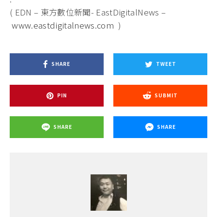
( EDN – 東方數位新聞- EastDigitalNews –
www.eastdigitalnews.com
)
SHARE
TWEET
PIN
SUBMIT
SHARE
SHARE