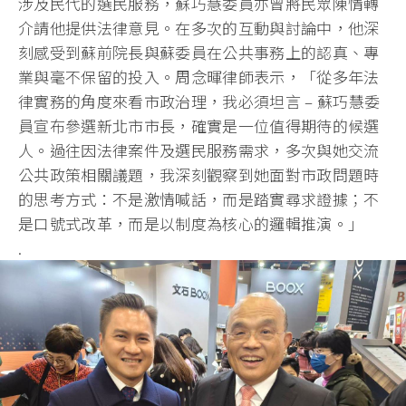
涉及民代的選民服務，
蘇巧慧委員亦曾將民眾陳情轉
介請他提供法律意見。
在多次的互動與討論中，
他深
刻感受到蘇前院長與蘇委員在公共事務上的認真、
專
業與毫不保留的投入。周念暉律師表示，「
從多年法
律實務的角度來看市政治理，我必須坦言 – 蘇巧慧委
員宣布參選新北市市長，確實是一位值得期待的候選
人。
過往因法律案件及選民服務需求，多次與她交流
公共政策相關議題，
我深刻觀察到她面對市政問題時
的思考方式：不是激情喊話，
而是踏實尋求證據；不
是口號式改革，
而是以制度為核心的邏輯推演。」
.