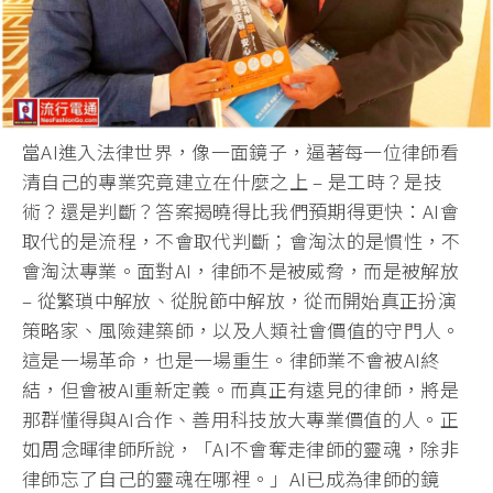
當AI進入法律世界，像一面鏡子，
逼著每一位律師看
清自己的專業究竟建立在什麼之上 – 是工時？是技
術？還是判斷？答案揭曉得比我們預期得更快：
AI會
取代的是流程，不會取代判斷；會淘汰的是慣性，
不
會淘汰專業。面對AI，律師不是被威脅，而是被解放
– 從繁瑣中解放、從脫節中解放，從而開始真正扮演
策略家、
風險建築師，以及人類社會價值的守門人。
這是一場革命，
也是一場重生。律師業不會被AI終
結，但會被AI重新定義。
而真正有遠見的律師，將是
那群懂得與AI合作、
善用科技放大專業價值的人。正
如周念暉律師所說，「
AI不會奪走律師的靈魂，除非
律師忘了自己的靈魂在哪裡。」
AI已成為律師的鏡