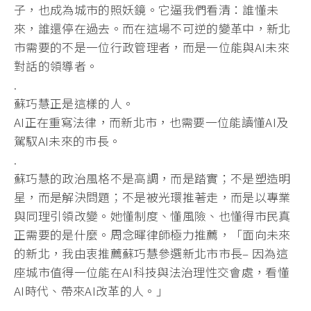
子，也成為城市的照妖鏡。它逼我們看清：
誰懂未
來，誰還停在過去。而在這場不可逆的變革中，
新北
市需要的不是一位行政管理者，
而是一位能與AI未來
對話的領導者。
.
蘇巧慧正是這樣的人。
AI正在重寫法律，而新北市，
也需要一位能讀懂AI及
駕馭AI未來的市長。
.
蘇巧慧的政治風格不是高調，而是踏實；不是塑造明
星，
而是解決問題；不是被光環推著走，而是以專業
與同理引領改變。
她懂制度、懂風險、也懂得市民真
正需要的是什麼。周念暉律師極力推薦，「面向未來
的新北，我由衷推薦蘇巧慧參選新北市市長– 因為這
座城市值得一位能在AI科技與法治理性交會處，
看懂
AI時代、帶來AI改革的人。」
.