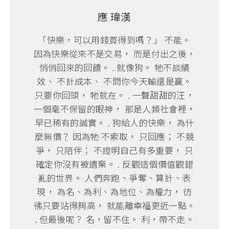
應 瑋漢
「快樂，可以用錢買得到嗎？」 不能。
因為快樂從來不是交易， 而是付出之後，
悄悄回來的回饋。 . 就像狗。 牠不談績
效、 不計成本、 不問你今天輸還是贏。
只要你回頭， 牠就在。 . 一聲甜甜的汪，
一個毫不保留的眼神， 那是人類社會裡，
早已稀有的誠實。 . 狗給人的快樂， 為什
麼無價？ 因為牠 不索取， 只回應； 不競
爭， 只陪伴； 不證明自己有多重要， 只
確定你沒有被遺棄。 . 反觀這個價值觀錯
亂的世界。 人們奔跑、爭奪、算計、表
現， 為名、為利、為地位、為權力， 彷
彿只要站得夠高， 就能離幸福更近一點。
. 但最後呢？ 名，留不住。 利，帶不走。