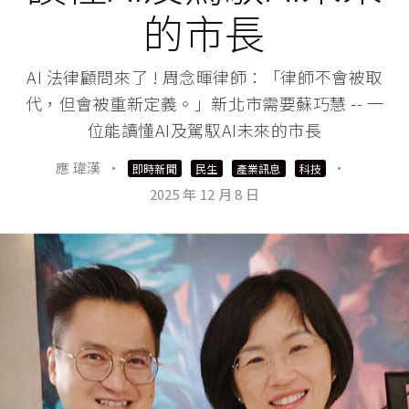
的市長
AI 法律顧問來了 ! 周念暉律師：「律師不會被取
代，但會被重新定義。」新北市需要蘇巧慧 -- 一
位能讀懂AI及駕馭AI未來的市長
應 瑋漢
·
·
即時新聞
民生
產業訊息
科技
2025 年 12 月 8 日