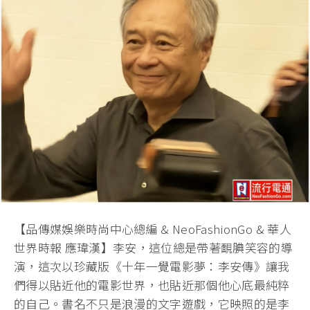
【品傳媒娛樂時尚中心總編 & NeoFashionGo & 華人
世界時報 應瑋漢】李安，
這位總是帶著靦腆笑容的導
演，這次以珍藏版《十年一覺電影夢：
李安傳》讓我
們得以貼近他的電影世界，
也貼近那個他心底最純粹
的自己。書名不只是浪漫的文字遊戲，
它映照的是李