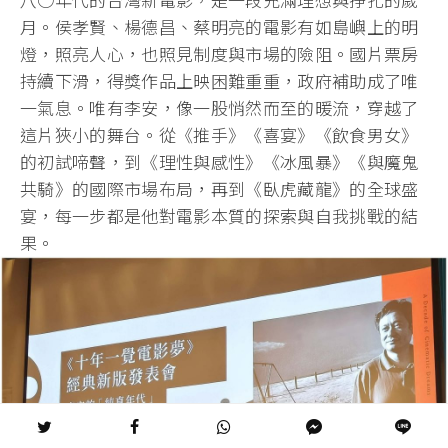
月。侯孝賢、
楊德昌、蔡明亮的電影有如島嶼上的明
燈，照亮人心，
也照見制度與市場的險阻。國片票房
持續下滑，
得獎作品上映困難重重，政府補助成了唯
一氣息。唯有李安，
像一股悄然而至的暖流，穿越了
這片狹小的舞台。從《推手》《
喜宴》《飲食男女》
的初試啼聲，到《理性與感性》《冰風暴》《
與魔鬼
共騎》的國際市場布局，再到《臥虎藏龍》的全球盛
宴，
每一步都是他對電影本質的探索與自我挑戰的結
果。