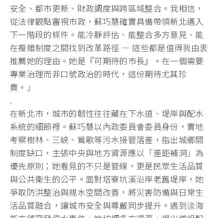
安全、都市更新、財政調度與跨區域整合。我相信，
從法律觀點審視市政，
蘇巧慧確實具備帶領新北邁入
下一階段的條件。能冷靜評估、
能整合多方意見、能
在複雜制度之間找到改革路徑 — 這些都是值得我由衷
推薦她的理由。她是『可期待的市長』。
在一個需要
專業治理而非口號政治的時代，這份期待尤其珍
貴。」
.
在新北市，城市的韌性往往藏在下水道、堤岸與配水
系統的細節裡。
蘇巧慧以內政委員會委員身份，實地
考察樹林、三峽、
鶯歌等污水接管落差，指出城鄉間
制度缺口，
主張中央與地方資源應以「差距補洞」為
優先原則；
她看見的不只是管線，更是民眾生活品質
與公共衛生的公平。
面對塔寮坑溪沿岸老舊堤岸，她
爭取防洪整治與親水空間改善，
將災害防備與日常生
活品質融合，讓城市安全與尊嚴同步提升。
遇到淡海