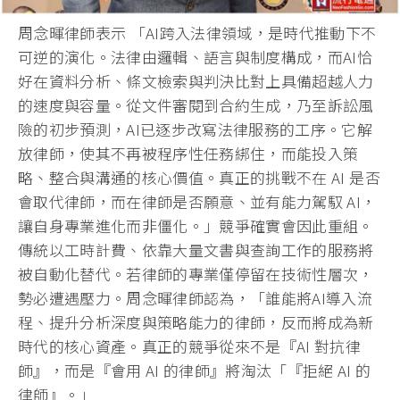
周念暉律師表示 「AI跨入法律領域，是時代推動下不
可逆的演化。法律由邏輯、
語言與制度構成，而AI恰
好在資料分析、
條文檢索與判決比對上具備超越人力
的速度與容量。
從文件審閱到合約生成，乃至訴訟風
險的初步預測，
AI已逐步改寫法律服務的工序。它解
放律師，
使其不再被程序性任務綁住，而能投入策
略、
整合與溝通的核心價值。真正的挑戰不在 AI 是否
會取代律師，而在律師是否願意、並有能力駕馭 AI，
讓自身專業進化而非僵化。」競爭確實會因此重組。
傳統以工時計費、依靠大量文書與查詢工作的服務將
被自動化替代。
若律師的專業僅停留在技術性層次，
勢必遭遇壓力。
周念暉律師認為，「誰能將AI導入流
程、
提升分析深度與策略能力的律師，反而將成為新
時代的核心資產。
真正的競爭從來不是『AI 對抗律
師』，而是『會用 AI 的律師』將淘汰「『拒絕 AI 的
律師』。」