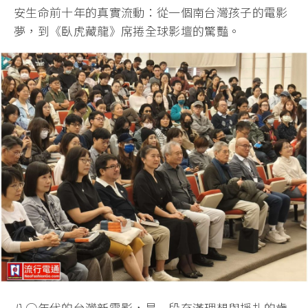
安生命前十年的真實流動：
從一個南台灣孩子的電影
夢，到《臥虎藏龍》席捲全球影壇的驚豔。
八○年代的台灣新電影，是一段充滿理想與掙扎的歲