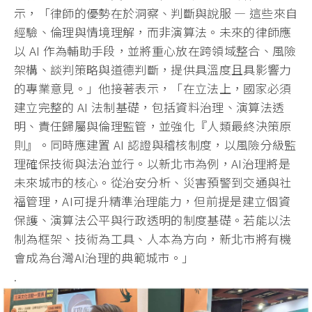
示，「
律師的優勢在於洞察、判斷與說服 — 這些來自
經驗、倫理與情境理解，而非演算法。未來的律師應
以 AI 作為輔助手段，並將重心放在跨領域整合、風險
架構、
談判策略與道德判斷，提供具溫度且具影響力
的專業意見。」
他接著表示，「在立法上，國家必須
建立完整的 AI 法制基礎，包括資料治理、演算法透
明、責任歸屬與倫理監管，
並強化『人類最終決策原
則』。同時應建置 AI 認證與稽核制度，以風險分級監
理確保技術與法治並行。
以新北市為例，AI治理將是
未來城市的核心。從治安分析、
災害預警到交通與社
福管理，AI可提升精準治理能力，
但前提是建立個資
保護、演算法公平與行政透明的制度基礎。
若能以法
制為框架、技術為工具、人本為方向，
新北市將有機
會成為台灣AI治理的典範城市。」
.