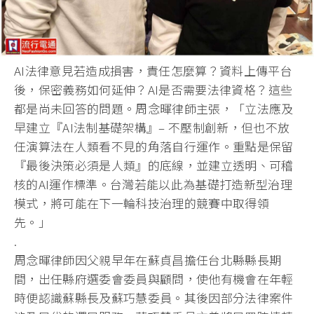
AI法律意見若造成損害，責任怎麼算？資料上傳平台
後，
保密義務如何延伸？AI是否需要法律資格？
這些
都是尚未回答的問題。周念暉律師主張，「立法應及
早建立『
AI法制基礎架構』– 不壓制創新，但也不放
任演算法在人類看不見的角落自行運作。
重點是保留
『最後決策必須是人類』的底線，並建立透明、
可稽
核的AI運作標準。台灣若能以此為基礎打造新型治理
模式，
將可能在下一輪科技治理的競賽中取得領
先。」
.
周念暉律師因父親早年在蘇貞昌擔任台北縣縣長期
間，
出任縣府選委會委員與顧問，
使他有機會在年輕
時便認識蘇縣長及蘇巧慧委員。
其後因部分法律案件