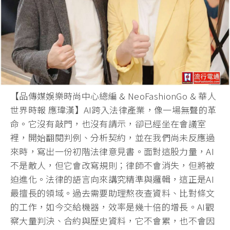
【品傳媒娛樂時尚中心總編 & NeoFashionGo & 華人
世界時報 應瑋漢】AI跨入法律產業，
像一場無聲的革
命。它沒有敲門，也沒有請示，
卻已經坐在會議室
裡，開始翻閱判例、分析契約，
並在我們尚未反應過
來時，寫出一份初階法律意見書。
面對這股力量，AI
不是敵人，但它會改寫規則；律師不會消失，
但將被
迫進化。法律的語言向來講究精準與邏輯，
這正是AI
最擅長的領域。過去需要助理熬夜查資料、
比對條文
的工作，如今交給機器，效率是幾十倍的增長。
AI觀
察大量判決、合約與歷史資料，它不會累，
也不會因