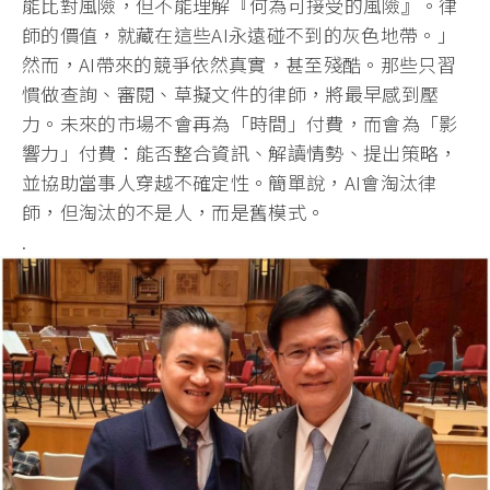
能比對風險，但不能理解『
何為可接受的風險』。律
師的價值，
就藏在這些AI永遠碰不到的灰色地帶。」
然而，
AI帶來的競爭依然真實，甚至殘酷。那些只習
慣做查詢、審閱、
草擬文件的律師，將最早感到壓
力。未來的市場不會再為「時間」
付費，而會為「影
響力」付費：能否整合資訊、解讀情勢、
提出策略，
並協助當事人穿越不確定性。簡單說，AI會淘汰律
師，
但淘汰的不是人，而是舊模式。
.