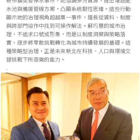
新市鎮突發停水事件，她協調多方資源，
提出增設配
水池與備援管線方案，凸顯系統韌性思維。
這些行動
顯示她的治理視角超越單一事件，擅長從資料、
制度
與跨部門協作中找到可操作解法。蘇巧慧的城市治
理，
不追求口號或形象，而是以制度洞察與策略落
實，
逐步將零散挑戰轉化為城市持續發展的基礎。這
種策略型治理，
正是未來新北在科技、人口與環境交
錯挑戰下所亟需的能力。
.