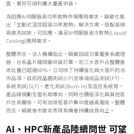
面，看好可順利擴大量產供貨。
為因應AI伺服器高功率散熱市場應用需求，穎崴也推
出「主動式溫控超高功率散熱」解決方案，搭配高頻
高速測試座，可因應、滿足AI伺服器液冷散熱(Liquid
Cooling)應用需求。
整體而言，法人機構指出，穎崴因成功掌握美系處理
器、台系晶片龍頭廠供貨訂單，前三大客戶占整體營
收比重已超過50%。公司除了持續強化與大客戶的合
作品項，自前段晶圓測試(CP)至後端成品測試(FT)、
系統測試(SLT)、老化測試(Burn-In)及溫控系統等，
產品線規劃全面布局導向，同時也積極深化與其他客
戶往來關係，可有效降低客戶集中度過高風險。整體
而言，穎崴後市營收表現有機會持續成長向上。
AI、
HPC
新產品陸續問世
可望