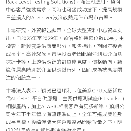
Rack Level Testing Solutions)，滿足AI應用、資料
中心客戶強勁需求，同時也可望成功搶下、提高規模
日益擴大的AI Server液冷散熱元件市場市占率。
市場研究、外資報告顯示，全球大型資料中心資本支
出，自2025年至2029年，預估將維持兩位數成長；主
權雲、新興雲端供應商部分，報告指出，期間年複合
成長率可高達56%。市場投資者因此關注測試介面與
探針卡等，上游供應鏈的訂單能見度、價格動向，穎
崴位居高階測試介面供應鏈行列，因而成為被高度關
注的個股之一。
市場法人表示，穎崴已經順利卡位美系GPU大廠新世
代AI／HPC 平台供應鏈，主要供應測試座(FT socket)
相關產品；加上AI ASIC相關客戶有更多新單，預期公
司今年下半年營收有望逐季向上，全年可達成雙位數
成長目標。後續伴隨大客戶新產品開始放量之下，明
(2026)年成長動能料將更強過今年。