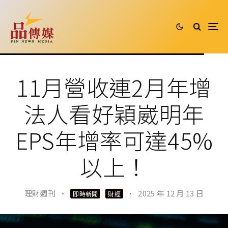
11月營收連2月年增
法人看好穎崴明年
EPS年增率可達45%
以上！
理財週刊
·
·
2025 年 12 月 13 日
即時新聞
財經