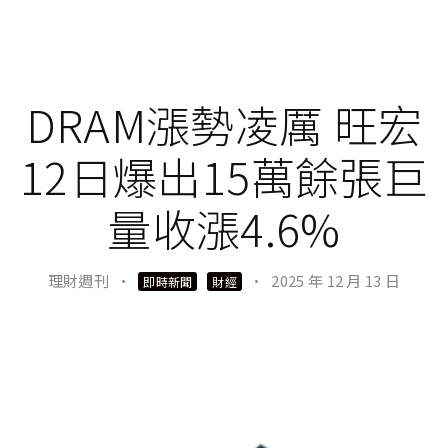
DRAM漲勢凌厲 旺宏
12日爆出15萬餘張巨
量收漲4.6%
理財週刊
·
·
2025 年 12 月 13 日
即時新聞
財經