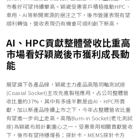
市看好可望持續攀高。穎崴受惠客戶積極推動HPC、
車用、AI等新開案源的挹注之下，後市營運表現有望
順利轉強，營收表現仍有機會可順利創下新高。
AI
、
HPC
貢獻整體營收比重高
市場看好
穎崴後市
獲利成長動
能
展望旗下各產品線，穎崴主力產品高階同軸測試座
(Coaxial Socket)主攻先進製程應用，占公司整體營
收比重約37%，其中有多達半數是由AI、HPC所貢
獻，加以新產品陸續上市之下，今年占整體營收比重
有望進一步向上走高。高階Burn-in Socket(老化測試
座)為穎崴布局計劃重心之一，受惠車用相關貢獻營收
下，後市有望持穩增長；探針卡，MEMS探針卡方