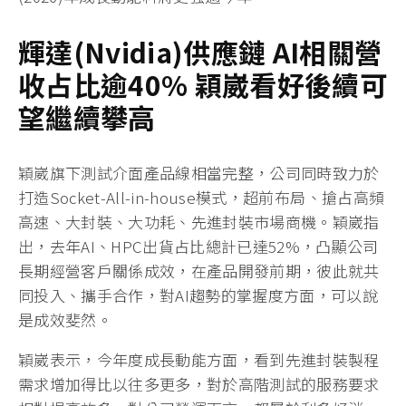
輝達
(Nvidia)
供應鏈
AI
相關營
收占比
逾
40%
穎崴
看好
後續
可
望繼
續攀高
穎崴旗下測試介面產品線相當完整，公司同時致力於
打造Socket-All-in-house模式，超前布局、搶占高頻
高速、大封裝、大功耗、先進封裝市場商機。穎崴指
出，去年AI、HPC出貨占比總計已達52%，凸顯公司
長期經營客戶關係成效，在產品開發前期，彼此就共
同投入、攜手合作，對AI趨勢的掌握度方面，可以說
是成效斐然。
穎崴表示，今年度成長動能方面，看到先進封裝製程
需求增加得比以往多更多，對於高階測試的服務要求