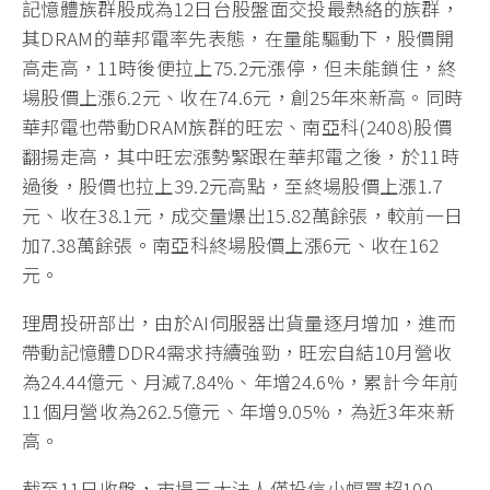
記憶體族群股成為12日台股盤面交投最熱絡的族群，
其DRAM的華邦電率先表態，在量能驅動下，股價開
高走高，11時後便拉上75.2元漲停，但未能鎖住，終
場股價上漲6.2元、收在74.6元，創25年來新高。同時
華邦電也帶動DRAM族群的旺宏、南亞科(2408)股價
翻揚走高，其中旺宏漲勢緊跟在華邦電之後，於11時
過後，股價也拉上39.2元高點，至終場股價上漲1.7
元、收在38.1元，成交量爆出15.82萬餘張，較前一日
加7.38萬餘張。南亞科終場股價上漲6元、收在162
元。
理周投研部出，由於AI伺服器出貨量逐月增加，進而
帶動記憶體DDR4需求持續強勁，旺宏自結10月營收
為24.44億元、月減7.84%、年增24.6%，累計今年前
11個月營收為262.5億元、年增9.05%，為近3年來新
高。
截至11日收盤，市場三大法人僅投信小幅買超100