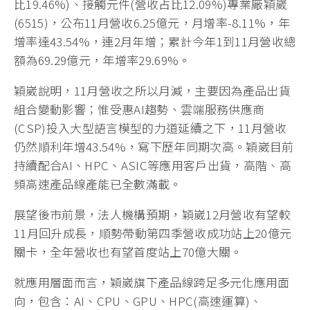
比19.46%)、接觸元件(營收占比12.09%)專業廠穎崴
(6515)，公布11月營收6.25億元，月增率-8.11%，年
增率達43.54%，連2月年增；累計今年1到11月營收總
額為69.29億元，年增率29.69%。
穎崴說明，11月營收之所以月減，主要因為產品出貨
組合變動影響；惟受惠AI趨勢、雲端服務供應商
(CSP)投入大型語言模型的力道延續之下，11月營收
仍然順利年增43.54%，寫下歷年同期次高。穎崴目前
持續配合AI、HPC、ASIC等應用客戶出貨，高階、高
頻高速產品線產能已全數滿載。
展望後市前景，法人機構預期，穎崴12月營收有望較
11月回升成長，順勢帶動第四季營收成功站上20億元
關卡，全年營收也有望首度站上70億大關。
就應用層面而言，穎崴旗下產品線跨足多元化應用面
向，包含：AI、CPU、GPU、HPC(高速運算)、