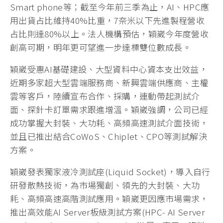
Smart phone等；截至今年前三季為止，AI、HPC應
用出貨占比維持40%比重，7奈米以下先進製程營收
占比則達80%以上。法人機構預估，穎崴今年度營收
創高可期，明年更可望進一步達標雙位數成長。
穎崴受惠AI基礎建設、大型資料中心資本支出效益，
近期多家超大型雲端服務商、新興雲端供應商、主權
雲等客戶，陸續宣布合作、採購，連動帶起測試介
面、探針卡訂單需求跟進增溫。穎崴強調，公司已經
成功掌握大封裝、大功耗、高頻高速測試介面技術，
並且已推出結合CoWoS、Chiplet、CPO等測試解決
方案。
穎崴發表獨家液冷測試座(Liquid Socket)，導入自行
研發散熱技術，為市場獨創、領先的大封裝、大功
耗、高頻高速高階測試應用。穎崴更因應市場需求，
推出高效能AI Server板級測試方案(HPC- AI Server