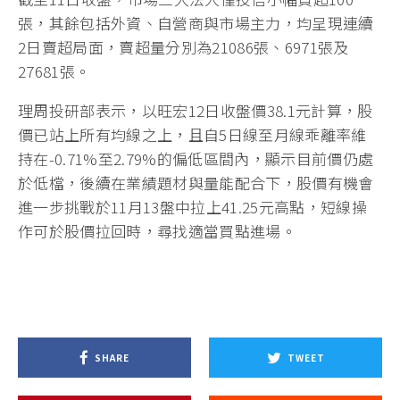
張，其餘包括外資、自營商與市場主力，均呈現連續
2日賣超局面，賣超量分別為21086張、6971張及
27681張。
理周投研部表示，以旺宏12日收盤價38.1元計算，股
價已站上所有均線之上，且自5日線至月線乖離率維
持在-0.71%至2.79%的偏低區間內，顯示目前價仍處
於低檔，後續在業績題材與量能配合下，股價有機會
進一步挑戰於11月13盤中拉上41.25元高點，短線操
作可於股價拉回時，尋找適當買點進場。
SHARE
TWEET