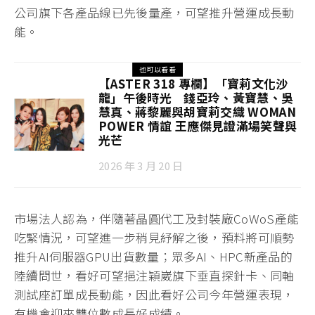
公司旗下各產品線已先後量產，可望推升營運成長動
能。
也可以看看
【ASTER 318 專欄】「寶莉文化沙
龍」午後時光 錢亞玲、黃寶慧、吳
慧真、蔣黎麗與胡寶莉交織 WOMAN
POWER 情誼 王應傑見證滿場笑聲與
光芒
2026 年 3 月 20 日
市場法人認為，伴隨著晶圓代工及封裝廠CoWoS產能
吃緊情況，可望進一步稍見紓解之後，預料將可順勢
推升AI伺服器GPU出貨數量；眾多AI、HPC新產品的
陸續問世，看好可望挹注穎崴旗下垂直探針卡、同軸
測試座訂單成長動能，因此看好公司今年營運表現，
有機會迎來雙位數成長好成績。