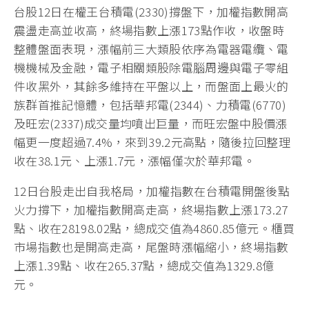
台股12日在權王台積電(2330)撐盤下，加權指數開高
震盪走高並收高，終場指數上漲173點作收，收盤時
整體盤面表現，漲幅前三大類股依序為電器電纜、電
機機械及金融，電子相關類股除電腦周邊與電子零組
件收黑外，其餘多維持在平盤以上，而盤面上最火的
族群首推記憶體，包括華邦電(2344)、力積電(6770)
及旺宏(2337)成交量均噴出巨量，而旺宏盤中股價漲
幅更一度超過7.4%，來到39.2元高點，隨後拉回整理
收在38.1元、上漲1.7元，漲幅僅次於華邦電。
12日台股走出自我格局，加權指數在台積電開盤後點
火力撐下，加權指數開高走高，終場指數上漲173.27
點、收在28198.02點，總成交值為4860.85億元。櫃買
市場指數也是開高走高，尾盤時漲幅縮小，終場指數
上漲1.39點、收在265.37點，總成交值為1329.8億
元。