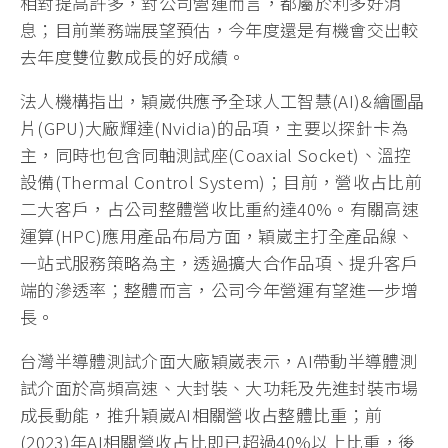
相對提高許多，對公司營運而言，都屬於利多好消
息；目前業務端展望預估，今年度還是有機會交出較
去年度雙位數成長的好成績。
法人機構指出，穎崴供應予全球人工智慧(AI)&繪圖晶
片(GPU)大廠輝達(Nvidia)的品項，主要以探針卡為
主，同時也包含同軸測試座(Coaxial Socket)、溫控
設備(Thermal Control System)；目前，營收占比前
二大客戶，占公司整體營收比重約達40%。有關高速
運算(HPC)應用產品布局方面，穎崴主打全產品線、
一站式服務策略為主，透過擴大合作品項、提升客戶
端的滲透率；整體而言，公司今年營運有望進一步增
長。
台灣半導體測試介面大廠穎崴表示，AI帶動半導體測
試介面於高頻高速、大封裝、大功耗及先進封裝市場
成長動能，推升穎崴AI相關營收占整體比重；前
(2023)年AI相關營收占比即已超過40%以上比重，後