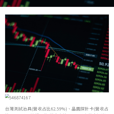
台灣測試治具(營收占比62.59%)、晶圓探針卡(營收占