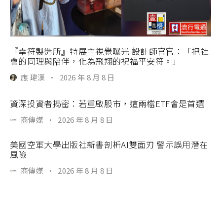
『幸符製造所』特展主視覺曝光 設計師官官：「把社
會的同理與陪伴，化為飛翔的祝福平安符。」
應 瑋漢
·
2026 年 8 月 8 日
資深投資者揭密：若重啟股市，這兩檔ETF會是首選
商傳媒
·
2026 年 8 月 8 日
美國空軍大學出版社新書剖析AI雙面刃 警示誤用潛在
風險
商傳媒
·
2026 年 8 月 8 日