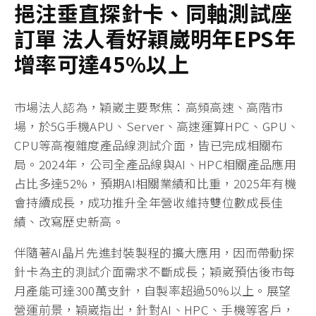
挹注垂直探針卡、同軸測試座
訂單
法人看好穎崴
明年
EPS
年
增率可達
45
%
以上
市場法人認為，穎崴主要聚焦：高頻高速、高階市
場，於5G手機APU、Server、高速運算HPC、GPU、
CPU等高複雜度產品線測試介面，皆已完成相關布
局。2024年，公司全產品線與AI、HPC相關產品應用
占比多達52%，預期AI相關業績和比重，2025年有機
會持續成長，成功推升全年營收維持雙位數成長佳
績、改寫歷史新高。
伴隨著AI晶片先進封裝製程的擴大應用，因而帶動探
針卡為主的測試介面需求不斷成長；穎崴預估後市每
月產能可達300萬支針，自製率超過50%以上。展望
營運前景，穎崴指出，針對AI、HPC、手機等客戶，