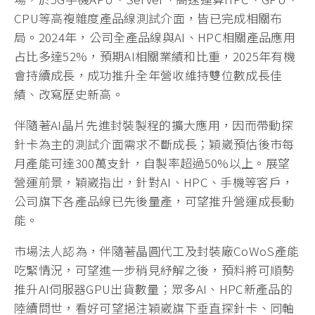
CPU等高複雜度產品線測試介面，皆已完成相關布
局。2024年，公司全產品線與AI、HPC相關產品應用
占比多達52%，預期AI相關業績和比重，2025年有機
會持續成長，成功推升全年營收維持雙位數成長佳
績、改寫歷史新高。
伴隨著AI晶片先進封裝製程的擴大應用，因而帶動探
針卡為主的測試介面需求不斷成長；穎崴預估後市每
月產能可達300萬支針，自製率超過50%以上。展望
營運前景，穎崴指出，針對AI、HPC、手機等客戶，
公司旗下各產品線已先後量產，可望推升營運成長動
能。
市場法人認為，伴隨著晶圓代工及封裝廠CoWoS產能
吃緊情況，可望進一步稍見紓解之後，預料將可順勢
推升AI伺服器GPU出貨數量；眾多AI、HPC新產品的
陸續問世，看好可望挹注穎崴旗下垂直探針卡、同軸