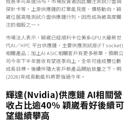
成長率可高達56%。市場投資者因此關注測試介面與
探針卡等，上游供應鏈的訂單能見度、價格動向，穎
崴位居高階測試介面供應鏈行列，因而成為被高度關
注的個股之一。
市場法人表示，穎崴已經順利卡位美系GPU大廠新世
代AI／HPC 平台供應鏈，主要供應測試座(FT socket)
相關產品；加上AI ASIC相關客戶有更多新單，預期公
司今年下半年營收有望逐季向上，全年可達成雙位數
成長目標。後續伴隨大客戶新產品開始放量之下，明
(2026)年成長動能料將更強過今年。
輝達
(Nvidia)
供應鏈
AI
相關營
收占比
逾
40%
穎崴
看好
後續
可
望繼
續攀高