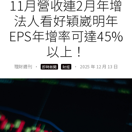
11月營收連2月年增
法人看好穎崴明年
EPS年增率可達45%
以上！
理財週刊
·
·
2025 年 12 月 13 日
即時新聞
財經