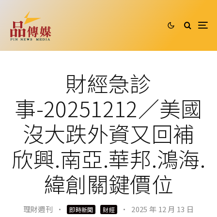
財經急診
事-20251212／美國
沒大跌外資又回補
欣興.南亞.華邦.鴻海.
緯創關鍵價位
理財週刊
·
·
2025 年 12 月 13 日
即時新聞
財經