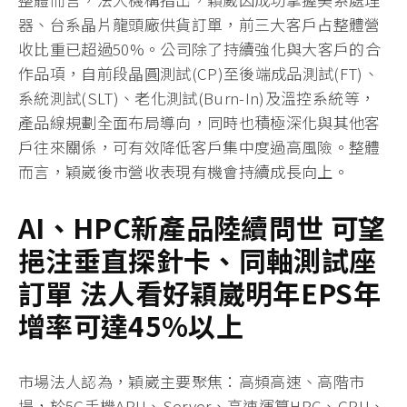
器、台系晶片龍頭廠供貨訂單，前三大客戶占整體營
收比重已超過50%。公司除了持續強化與大客戶的合
作品項，自前段晶圓測試(CP)至後端成品測試(FT)、
系統測試(SLT)、老化測試(Burn-In)及溫控系統等，
產品線規劃全面布局導向，同時也積極深化與其他客
戶往來關係，可有效降低客戶集中度過高風險。整體
而言，穎崴後市營收表現有機會持續成長向上。
AI、
HPC
新產品陸續問世
可望
挹注垂直探針卡、同軸測試座
訂單
法人看好穎崴
明年
EPS
年
增率可達
45
%
以上
市場法人認為，穎崴主要聚焦：高頻高速、高階市
場，於5G手機APU、Server、高速運算HPC、GPU、