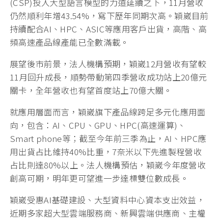
(CSP)投入大型語言模型的力道延續之下，11月營收
仍然順利年增43.54%，寫下歷年同期次高。穎崴目前
持續配合AI、HPC、ASIC等應用客戶出貨，高階、高
頻高速產品線產能已全數滿載。
展望後市前景，法人機構預期，穎崴12月營收有望較
11月回升成長，順勢帶動第四季營收成功站上20億元
關卡，全年營收也有望首度站上70億大關。
就應用層面而言，穎崴旗下產品線跨足多元化應用面
向，包含：AI、CPU、GPU、HPC(高速運算)、
Smart phone等；截至今年前三季為止，AI、HPC應
用出貨占比維持40%比重，7奈米以下先進製程營收
占比則達80%以上。法人機構預估，穎崴今年度營收
創高可期，明年更可望進一步達標雙位數成長。
穎崴受惠AI基礎建設、大型資料中心資本支出效益，
近期多家超大型雲端服務商、新興雲端供應商、主權