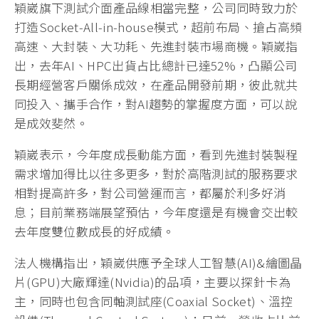
穎崴旗下測試介面產品線相當完整，公司同時致力於
打造Socket-All-in-house模式，超前布局、搶占高頻
高速、大封裝、大功耗、先進封裝市場商機。穎崴指
出，去年AI、HPC出貨占比總計已達52%，凸顯公司
長期經營客戶關係成效，在產品開發前期，彼此就共
同投入、攜手合作，對AI趨勢的掌握度方面，可以說
是成效斐然。
穎崴表示，今年度成長動能方面，看到先進封裝製程
需求增加得比以往多更多，對於高階測試的服務要求
相對提高許多，對公司營運而言，都屬於利多好消
息；目前業務端展望預估，今年度還是有機會交出較
去年度雙位數成長的好成績。
法人機構指出，穎崴供應予全球人工智慧(AI)&繪圖晶
片(GPU)大廠輝達(Nvidia)的品項，主要以探針卡為
主，同時也包含同軸測試座(Coaxial Socket)、溫控