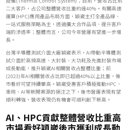
設備(Thermal Control System)；目前，營收占比前
二大客戶，占公司整體營收比重約達40%。有關高速
運算(HPC)應用產品布局方面，穎崴主打全產品線、
一站式服務策略為主，透過擴大合作品項、提升客戶
端的滲透率；整體而言，公司今年營運有望進一步增
長。
台灣半導體測試介面大廠穎崴表示，AI帶動半導體測
試介面於高頻高速、大封裝、大功耗及先進封裝市場
成長動能，推升穎崴AI相關營收占整體比重；前
(2023)年AI相關營收占比即已超過40%以上比重，後
市看好可望持續攀高。穎崴受惠客戶積極推動HPC、
車用、AI等新開案源的挹注之下，後市營運表現有望
順利轉強，營收表現仍有機會可順利創下新高。
AI
、
HPC
貢獻整體營收比重高
市場看好
穎崴後市
獲利成長動