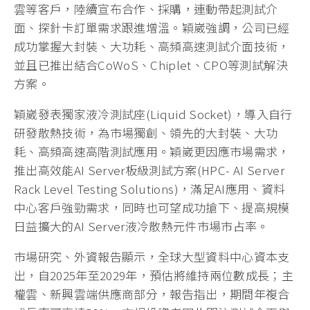
雲等客戶，陸續宣布合作、採購，連動帶起測試介
面、探針卡訂單需求跟進增溫。穎崴強調，公司已經
成功掌握大封裝、大功耗、高頻高速測試介面技術，
並且已推出結合CoWoS、Chiplet、CPO等測試解決
方案。
穎崴發表獨家液冷測試座(Liquid Socket)，導入自行
研發散熱技術，為市場獨創、領先的大封裝、大功
耗、高頻高速高階測試應用。穎崴更因應市場需求，
推出高效能AI Server板級測試方案(HPC- AI Server
Rack Level Testing Solutions)，滿足AI應用、資料
中心客戶強勁需求，同時也可望成功搶下、提高規模
日益擴大的AI Server液冷散熱元件市場市占率。
市場研究、外資報告顯示，全球大型資料中心資本支
出，自2025年至2029年，預估將維持兩位數成長；主
權雲、新興雲端供應商部分，報告指出，期間年複合