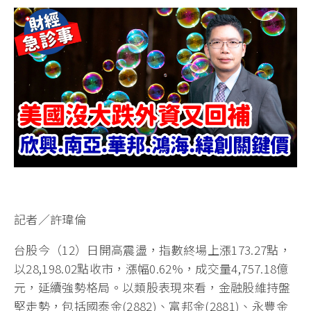
記者／許瑋倫
台股今（12）日開高震盪，指數終場上漲173.27點，
以28,198.02點收市，漲幅0.62%，成交量4,757.18億
元，延續強勢格局。以類股表現來看，金融股維持盤
堅走勢，包括國泰金(2882)、富邦金(2881)、永豐金