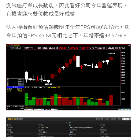
測試座訂單成長動能，因此看好公司今年營運表現，
有機會迎來雙位數成長好成績。
法人機構看好預估穎崴明年全年EPS可達68.18元，與
今年預估EPS 45.89元相比之下，年增率達48.57%。