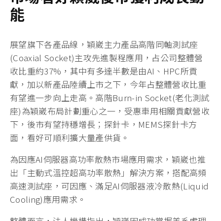
能
展望旗下各產品線，穎崴主力產品高階同軸測試座
(Coaxial Socket)主攻先進製程應用，占公司整體營
收比重約37%，其中有多達半數是由AI、HPC所貢
獻，加以新產品陸續上市之下，今年占整體營收比重
有望進一步向上走高。高階Burn-in Socket(老化測試
座)為穎崴布局計劃重心之一，受惠車用相關貢獻營收
下，後市有望持穩增長；探針卡，MEMS探針卡方
面，看好可順利擴大量產供貨。
為因應AI伺服器高功率散熱市場應用需求，穎崴也推
出「主動式溫控超高功率散熱」解決方案，搭配高頻
高速測試座，可因應、滿足AI伺服器液冷散熱(Liquid
Cooling)應用需求。
整體而言，法人機構指出，穎崴因成功掌握美系處理