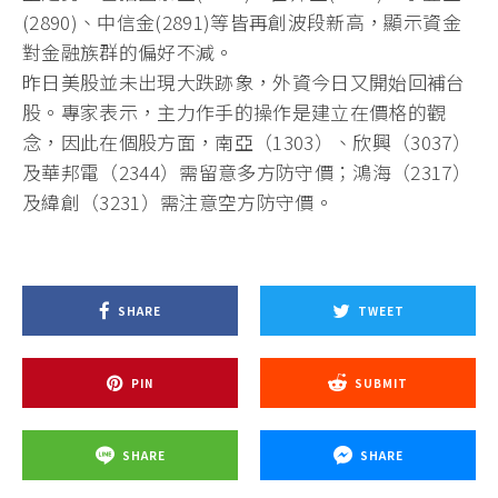
(2890)、中信金(2891)等皆再創波段新高，顯示資金
對金融族群的偏好不減。
昨日美股並未出現大跌跡象，外資今日又開始回補台
股。專家表示，主力作手的操作是建立在價格的觀
念，因此在個股方面，南亞（1303）、欣興（3037）
及華邦電（2344）需留意多方防守價；鴻海（2317）
及緯創（3231）需注意空方防守價。
SHARE
TWEET
PIN
SUBMIT
SHARE
SHARE