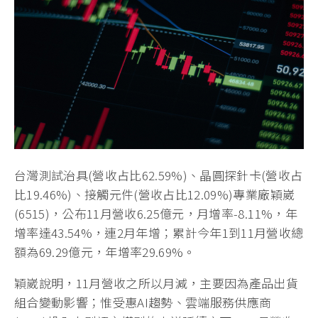
台灣測試治具(營收占比62.59%)、晶圓探針卡(營收占
比19.46%)、接觸元件(營收占比12.09%)專業廠穎崴
(6515)，公布11月營收6.25億元，月增率-8.11%，年
增率達43.54%，連2月年增；累計今年1到11月營收總
額為69.29億元，年增率29.69%。
穎崴說明，11月營收之所以月減，主要因為產品出貨
組合變動影響；惟受惠AI趨勢、雲端服務供應商