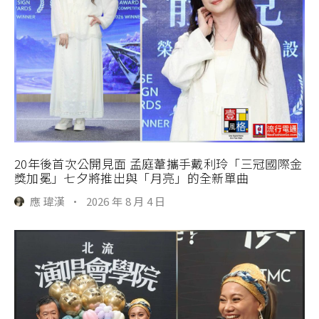
20年後首次公開見面 孟庭葦攜手戴利玲「三冠國際金
獎加冕」七夕將推出與「月亮」的全新單曲
應 瑋漢
·
2026 年 8 月 4 日