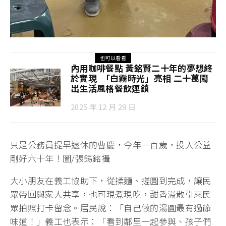
也可以看看
內用咖啡餐點 黃銘賢二十年的夢想終
於實現 「白霧時光」亮相 二十萬闖
出生活風格餐飲連鎖
2025 年 12 月 29 日
只是公務員提早退休的曹慶，今年一百歲，投入公益
剛好六十年！圖/張錫銘攝
大小朋友在義工協助下，從揉麵、搓圓到完成，讓民
眾帶回與家人共享，也可現煮現吃，甜香溢散引來民
眾拍照打卡留念。居民說：「自己做的湯圓最有過節
味道！」義工也表示：「看到鄰里一起參與、孩子們