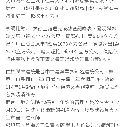
人員及林姓工地主任等人，明知違反建築法規，仍在
勘察、申報計畫簽名用印後向都發局申報，規避有未
按圖施工、超挖土石方。
檢調比對2件案餘土處理完成勘查記錄表，發現聯聚
瑞安原申報6544立方公尺，實際送出1萬6828立方公
尺；理仁柏舍原申報1萬1073立方公尺，實際送出1萬
8270立方公尺，總共超挖1萬7481立方公尺，偵結依
行使業務上登載不實文書罪嫌起訴江韋侖等9人。
由於聯聚建設是台中市建築業界知名建設公司，該
案，自民國111年6月偵查長達二年六個月許，終於
114年1月起訴，罪名僅剩偽造文書罪當時已頻受社會
各界嘖嘖稱奇。
而台中地方法院也經過一年許的審理，終於在今（12
月19日）判決，依最新的判決內容，聯聚建設負責人
江韋侖、建築師
郭旭原、營造公司負責人簡 等共九位被告均遭判刑，