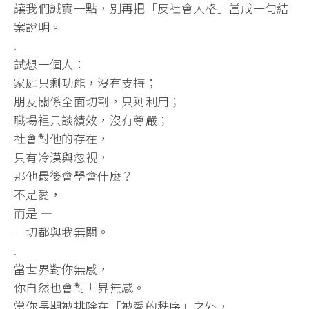
讓我們誠實一點，別再把「反社會人格」當成一句結
案說明。
.
試想一個人：
家庭只剩功能，沒有支持；
朋友關係全面切割，只剩利用；
職場裡只談績效，沒有尊嚴；
社會對他的存在，
只有冷漠與忽視，
那他最後會學會什麼？
不是愛，
而是 —
一切都與我無關。
.
當世界對你無感，
你自然也會對世界無感。
當你長期被排除在「被愛的秩序」之外，