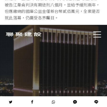
被告江韋侖判決有期徒刑八個月，並給予緩刑兩年，
但應繳納的國庫公益金僅新台幣貳佰萬元，全案是否
就此落幕，仍廣受各界矚目。