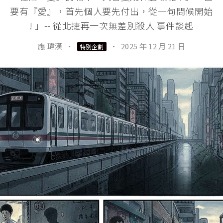
要有『愛』，首先個人要先付出，從一句問候開始
! 」-- 從北捷再一次無差別殺人 事件談起
應 瑋漢
·
·
2025 年 12 月 21 日
特別企劃