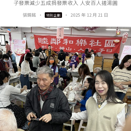
子發票減少五成捐發票收入 人安百人搓湯圓
張錫銘
·
·
2025 年 12 月 21 日
特別企劃