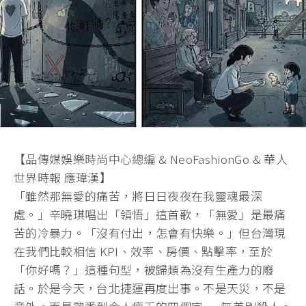
【品傳媒娛樂時尚中心總編 & NeoFashionGo & 華人
世界時報 應瑋漢】
「雖然那無愛的痛苦，
將日日夜夜在我靈魂最深
處。」辛曉琪唱出「領悟」這首歌，「
無愛」是最痛
苦的冷暴力。「沒有付出，怎會有快樂。」
但台灣現
在我們比較相信 KPI、效率、房價、點擊率，至於
「你好嗎？」這種句型，
被歸類為沒有生產力的廢
話。於是今天，台北捷運再度出事。
不是天災，不是