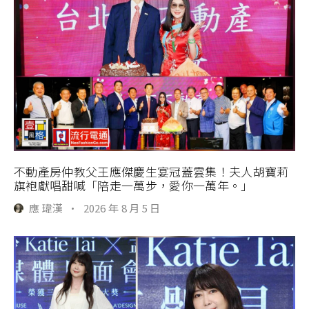
不動產房仲教父王應傑慶生宴冠蓋雲集！夫人胡寶莉
旗袍獻唱甜喊「陪走一萬步，愛你一萬年。」
應 瑋漢
·
2026 年 8 月 5 日