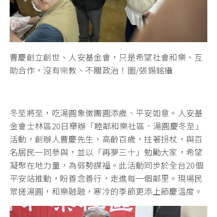
曹慶創立創世、人安基金會，只是希望社會和樂、互
助合作，沒有宗教、不關政治！圖/張錫銘攝
冬至將至，吃湯圓象徵團圓添歲、平安如意。人安基
金會士林區20日舉辦「睦鄰和樂社區．湯圓慶冬至」
活動，創辦人曹慶先生，高齡百歲，拄著拐杖，與百
名居民一同參與，並以「再夢三十」勉勵大家，希望
凝聚在地力量，為弱勢謀福。此活動同步於全台20個
平安站推動，盼善念善行，走進每一個鄰里。現場民
眾搓湯圓，和樂融融，寒冷的季節更添上節慶溫度。