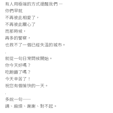
有人用極端的方式提醒我們 —
你們早就
不再彼此相愛了，
不再彼此關心了
而那時候，
再多的警察，
也救不了一個已經失溫的城市。
.
就從一句日常問候開始。
你今天好嗎？
吃飽飯了嗎？
今天辛苦了！
祝您有個愉快的一天。
.
多說一句——
請、麻煩、謝謝、對不起。
.