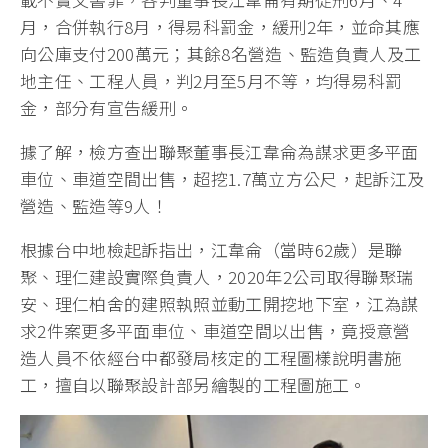
月，合併執行8月，得易科罰金，緩刑2年，並命其應
向公庫支付200萬元；其餘8名營造、監造負責人及工
地主任、工程人員，判2月至5月不等，均得易科罰
金，部分有宣告緩刑。
據了解，檢方查出聯聚董事長江韋侖為謀求更多平面
車位、車道空間出售，超挖1.7萬立方公尺，起訴江及
營造、監造等9人！
根據台中地檢起訴指出，江韋侖（當時62歲）是聯
聚、理仁建設實際負責人，2020年2公司取得聯聚瑞
安、理仁柏舍的建照執照並動工開挖地下室，江為謀
求2件案更多平面車位、車道空間以出售，竟授意營
造人員不依經台中都發局核定的工程圖樣說明書施
工，擅自以聯聚設計部另繪製的工程圖施工。