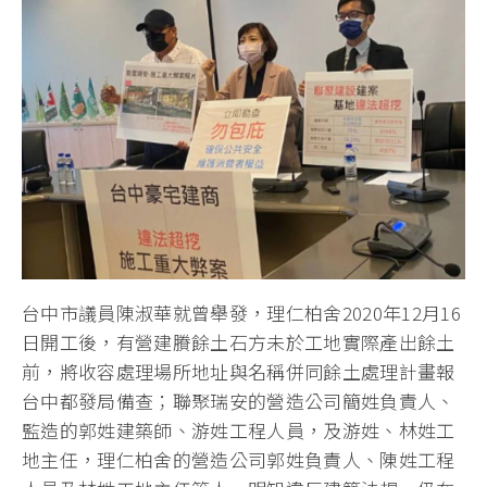
台中市議員陳淑華就曾舉發，理仁柏舍2020年12月16
日開工後，有營建賸餘土石方未於工地實際產出餘土
前，將收容處理場所地址與名稱併同餘土處理計畫報
台中都發局備查；聯聚瑞安的營造公司簡姓負責人、
監造的郭姓建築師、游姓工程人員，及游姓、林姓工
地主任，理仁柏舍的營造公司郭姓負責人、陳姓工程