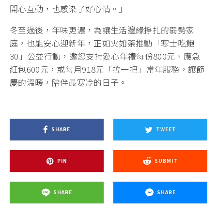
開心互動，也感染了好心情。」
冬至過後，年味更濃，為讓生活邊緣掙扎的弱勢家
庭，也能安心迎新年，正如火如荼推動「寒士吃飽
30」公益行動，邀您支持愛心年禮每份800元、應急
紅包600元，或每月918元「拉一把」常年服務，讓節
慶的溫暖，陪伴最寒冷的日子。
SHARE
TWEET
PIN
SUBMIT
SHARE
SHARE