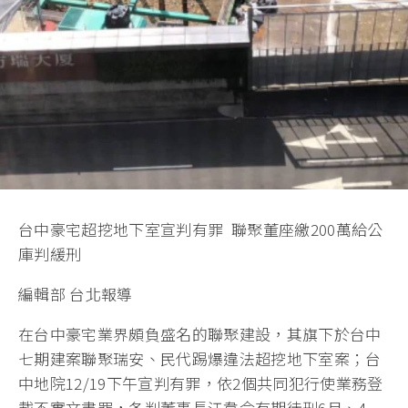
台中豪宅超挖地下室宣判有罪 聯聚董座繳200萬給公
庫判緩刑
編輯部 台北報導
在台中豪宅業界頗負盛名的聯聚建設，其旗下於台中
七期建案聯聚瑞安、民代踢爆違法超挖地下室案；台
中地院12/19下午宣判有罪，依2個共同犯行使業務登
載不實文書罪，各判董事長江韋侖有期徒刑6月、4