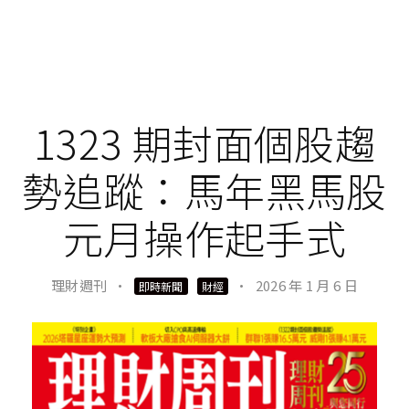
1323 期封面個股趨
勢追蹤：馬年黑馬股
元月操作起手式
理財週刊
·
·
2026 年 1 月 6 日
即時新聞
財經