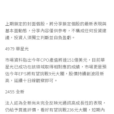
上期鎖定的封面個股，將分享鎖定個股的最新表現與
基本面動態，分享內容僅供參考，不構成任何投資建
議，投資人須獨立判斷並自負盈虧。
4979 華星光
市場資料指出今年CPO產值將達151億美元，目前華
星光已成功在該領域取得相對應的成績，市場更是預
估今年EPS將有望挑戰9元大關，股價持續創波段新
高，延續十日線觀察即可。
2455 全新
法人認為全新尚未完全反映光通訊高成長性的表現，
仍給予買進評價，看好有望挑戰236元大關，短期內