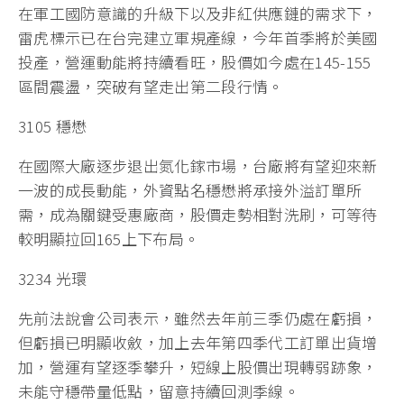
在軍工國防意識的升級下以及非紅供應鏈的需求下，
雷虎標示已在台完建立軍規產線，今年首季將於美國
投產，營運動能將持續看旺，股價如今處在145-155
區間震盪，突破有望走出第二段行情。
3105 穩懋
在國際大廠逐步退出氮化鎵市場，台廠將有望迎來新
一波的成長動能，外資點名穩懋將承接外溢訂單所
需，成為關鍵受惠廠商，股價走勢相對洗刷，可等待
較明顯拉回165上下布局。
3234 光環
先前法說會公司表示，雖然去年前三季仍處在虧損，
但虧損已明顯收斂，加上去年第四季代工訂單出貨增
加，營運有望逐季攀升，短線上股價出現轉弱跡象，
未能守穩帶量低點，留意持續回測季線。