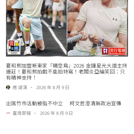
夏和熙加盟新東家「晴空鳥」2026 金鐘星光大道主持
連莊！夏和熙拍戲不能拍特寫！老闆炎亞綸笑回：只
有精神支持！
應 瑋漢
·
2026 年 8 月 9 日
出席竹市活動被指不中立 柯文哲澄清無政治宣傳
臺灣郵報
·
2026 年 8 月 9 日