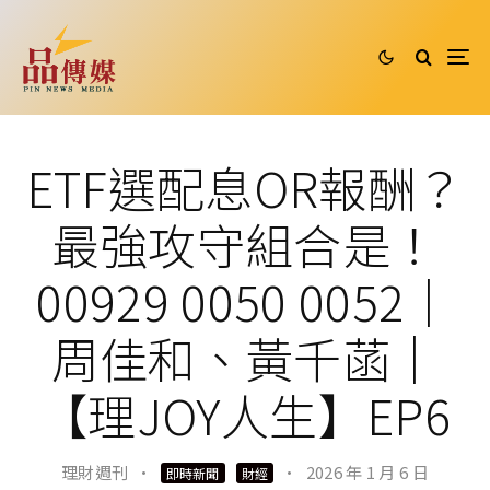
ETF選配息OR報酬？
最強攻守組合是！
00929 0050 0052｜
周佳和、黃千菡｜
【理JOY人生】EP6
理財週刊
·
·
2026 年 1 月 6 日
即時新聞
財經