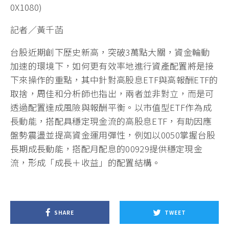
記者／黃千菡
台股近期創下歷史新高，突破3萬點大關，資金輪動
加速的環境下，如何更有效率地進行資產配置將是接
下來操作的重點，其中針對高股息ETF與高報酬ETF的
取捨，周佳和分析師也指出，兩者並非對立，而是可
透過配置達成風險與報酬平衡。以市值型ETF作為成
長動能，搭配具穩定現金流的高股息ETF，有助因應
盤勢震盪並提高資金運用彈性，例如以0050掌握台股
長期成長動能，搭配月配息的00929提供穩定現金
流，形成「成長＋收益」的配置結構。
SHARE
TWEET