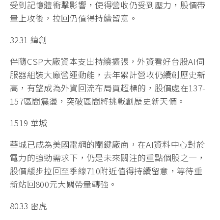
受到記憶體衝擊影響，使得營收仍受到壓力，股價帶
量上攻後，拉回仍值得持續留意。
3231 緯創
伴隨CSP大廠資本支出持續擴張，外資看好台股AI伺
服器組裝大廠營運動能，去年累計營收仍續創歷史新
高，有望成為外資回流布局買超標的，股價處在137-
157區間震盪，突破區間將挑戰創歷史新天價。
1519 華城
華城已成為美國電網的關鍵廠商，在AI資料中心對於
電力的強勁需求下，仍是未來關注的重點個股之一，
股價緩步拉回至季線710附近值得持續留意，等待重
新站回800元大關帶量轉強。
8033 雷虎