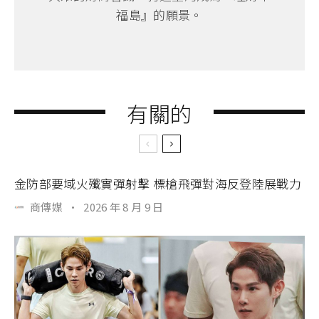
福島』的願景。
有關的
金防部要域火殲實彈射擊 標槍飛彈對海反登陸展戰力
商傳媒
·
2026 年 8 月 9 日