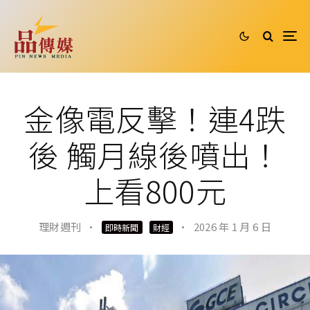
金像電反擊！連4跌
後 觸月線後噴出！
上看800元
理財週刊
·
·
2026 年 1 月 6 日
即時新聞
財經