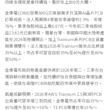
月線支撐就是會持續強，看好攻上800元大關。
金像電(2368)受惠800G交換器需求升溫與AI晶片PCB
訂單成長，法人預期第4季營收季減僅約1.9%、年增
76%，單季每股純益上看6.67元。今年前三季每股純
益13.61元已創新高，隨著台灣、泰國與中國大陸新產
能在2026年陸續開出，加上Trainium系列PCB出貨量
與單價雙升，法人推估2026年Trainium營收占比將達
35%以上，市占率可望從目前35%至40%提升至40%
至50%。
金像電布局的新產能最快將於2026年第二、三季在台
灣與蘇州啟動量產，並持續評估在泰國與台灣增加產
能，使其在高階PCB供給吃緊的市場中更具競爭力。
凱基投顧預期，2026年AWS Trainium 2.5與3的PCB
出貨量可望年增三到四成，金像電市占率可由35％～
40％提升至40％～50％，T3 PCB單價也有15％～