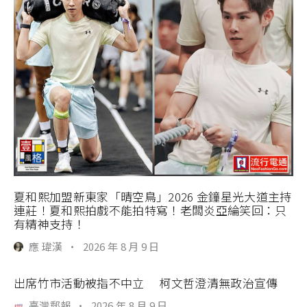
夏和熙加盟新東家「晴空鳥」2026 金鐘星光大道主持
連莊！夏和熙拍戲不能拍特寫！老闆炎亞綸笑回：只
有精神支持！
應 瑋漢
·
2026 年 8 月 9 日
出席竹市活動被指不中立 柯文哲澄清無政治宣傳
臺灣郵報
·
2026 年 8 月 9 日