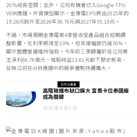
20％成長空間；此外，公司有機會切入Google TPU
V8供應鏈。外資模型顯示，金像電EPS將由2025年的
19.28元跳升至2026年36.76元與2027年55.18元。
不過，市場預期金像電第4季營收受產品組合短期調
整影響，毛利率將降至33%，但年增幅度仍達76%，
顯示整體營運維持強勁。今年前三季歸屬於母公司業
主淨利66.76億元，每股純益13.61元創下歷史新高，
反映公司在AI供應鏈中的競爭優勢持續擴大。
也可以看看
高階玻纖布缺口擴大 富喬卡位泰國廠
成為關鍵
2026 年 3 月 5 日