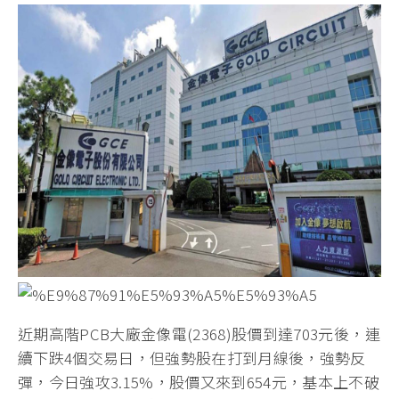
近期高階PCB大廠金像電(2368)股價到達703元後，連
續下跌4個交易日，但強勢股在打到月線後，強勢反
彈，今日強攻3.15%，股價又來到654元，基本上不破