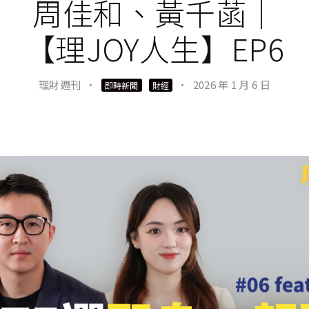
周佳和、黃千菡｜
【理JOY人生】EP6
理財週刊
·
·
2026 年 1 月 6 日
即時新聞
財經