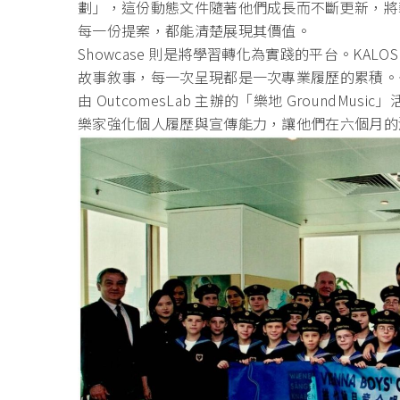
劃」，這份動態文件隨著他們成長而不斷
更新，將
每
一份提案，都能清楚展現其價值。
Showcase 則是將學習轉化為實踐的平台。KA
故事敘事，每
一次呈現都是一次專業履歷的累積。去
由 OutcomesLab 主辦的「樂地 GroundM
樂家強化個人履歷與宣傳能力，讓他們在六個月的