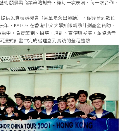
藝術願景與商業策略對齊，讓每一次表演、每一次合作、
LOS 提供免費表演機會（甚至是演出邀請），從舞台到數位
年，KALOS 在香港中文大學知識轉移計劃基金贊助，
usic」活動中，負責策劃、招募、培訓、宣傳與
展演，並協助音
沉
浸式計畫中完成從理念到實踐的全程體驗。