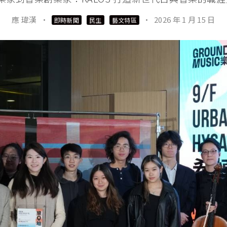
應 瑋漢
·
·
2026 年 1 月 15 日
即時新聞
民生
藝文特區