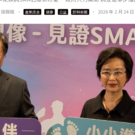
張錫銘
·
·
2026 年 2 月 24 日
產業訊息
健康
公益
即時新聞