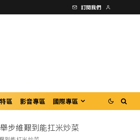
訂閱我們
特區
影音專區
國際專區
從舉步維艱到能扛米炒菜
維艱到能扛米炒菜