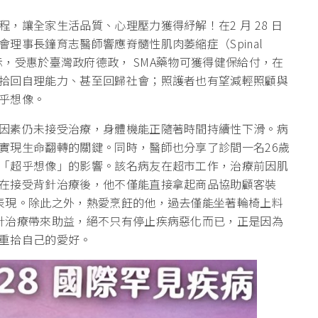
，讓全家生活品質、心理壓力獲得紓解！在2 月 28 日
理事長鐘育志醫師響應脊髓性肌肉萎縮症（Spinal
者會時表示，受惠於臺灣政府德政， SMA藥物可獲得健保給付，在
拾回自理能力、甚至回歸社會；照護者也有望減輕照顧與
乎想像。
因素仍未接受治療，身體機能正隨著時間持續性下滑。病
實現生命翻轉的關鍵。同時，醫師也分享了診間一名26歲
「超乎想像」的影響。該名病友在超市工作，治療前因肌
在接受背針治療後，他不僅能直接拿起商品協助顧客裝
表現。除此之外，熱愛烹飪的他，過去僅能坐著輪椅上料
針治療帶來助益，絕不只有停止疾病惡化而已，正是因為
重拾自己的愛好。