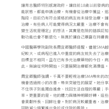
鐘育志醫師特別感謝政府，讓目前18歲以前發病的
能狀態，都能申請治療，有機會從治療中獲益，追
階段，目前仍有符合資格的病友尚未接受治療。鐘
治療，有些病人可能覺得病況太嚴重、治療不會有
變生活就是穩定』的想法，其實是危險的錯誤認知
動功能也會不斷退化，無異於讓自己暴露在持續喪
中國醫藥學院副院長周宜卿醫師提醒，儘管SMA
紀較大、或病程已進入中重度的病友就失去了治療
目標並不相同，且在已有多元治療藥物的今日，病
此，無論從何時開始，只要展開治療都充滿價值。
周宜卿醫師強調，千萬不要輕視治療SMA帶來的
機會透過微小的改善，帶來突破性的展望。她分享
不住筷子到能獨自進食、找回生活自理的尊嚴；手
率。更重要的是，他的體力與精神明顯好轉，這些
會貢獻所長、回歸社會。對於病況較嚴重者，治療
同時減少頻繁進出急診或住院的風險。