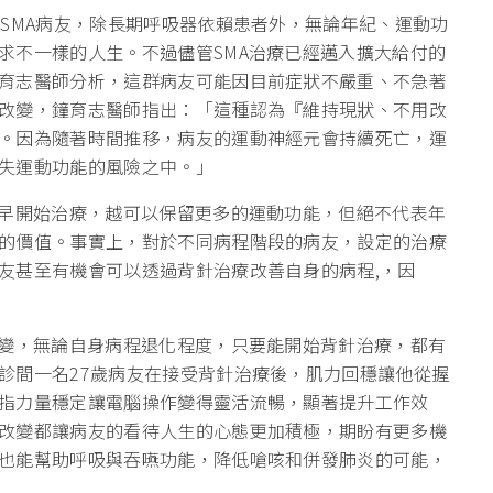
SMA病友，除長期呼吸器依賴患者外，無論年紀、運動功
求不一樣的人生。不過儘管SMA治療已經邁入擴大給付的
育志醫師分析，這群病友可能因目前症狀不嚴重、不急著
改變，鐘育志醫師指出：「這種認為『維持現狀、不用改
。因為隨著時間推移，病友的運動神經元會持續死亡，運
失運動功能的風險之中。」
越早開始治療，越可以保留更多的運動功能，但絕不代表年
的價值。事實上，對於不同病程階段的病友，設定的治療
友甚至有機會可以透過背針治療改善自身的病程,，因
改變，無論自身病程退化程度，只要能開始背針治療，都有
診間一名27歲病友在接受背針治療後，肌力回穩讓他從握
指力量穩定讓電腦操作變得靈活流暢，顯著提升工作效
改變都讓病友的看待人生的心態更加積極，期盼有更多機
也能幫助呼吸與吞嚥功能，降低嗆咳和併發肺炎的可能，