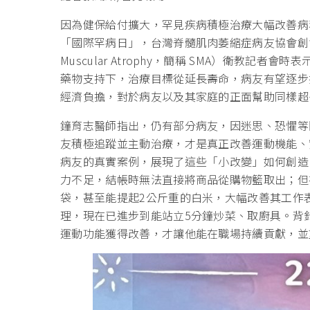
因為健保給付擴大，罕見疾病積極治療大幅改善病程
「國際罕病日」，台灣脊髓肌肉萎縮症病友協會創會
Muscular Atrophy，簡稱 SMA）衛教記
藥物支持下，治療目標從延長壽命，病友有望逐步
經濟負擔，對於病友以及其家庭的正面幫助同樣超
鐘育志醫師指出，仍有部分病友，因迷思、恐懼等
友積極追蹤並主動治療，才是真正改善運動機能、
病友的真實案例，展現了這些「小改變」如何創造
力不足，結帳時無法直接將商品從購物籃取出；但
袋，甚至能提起2公斤重的白米，大幅改善其工作
理，現在已進步到能站立5分鐘炒菜、取廚具。背
運動功能獲得改善，才讓他能在職場持續貢獻，並