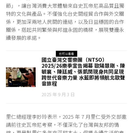
節」，讓台灣消費大眾體驗來自史瓦帝尼高品質且獨
特的文化與產品。不僅強化台史間經貿合作與外交關
係，更加深兩地人民間的連結，以及日益穩固的合作
關係，搭起共同繁榮與邦誼永固的橋樑，展現雙邊永
續發展的承諾。
也可以看看
國立臺灣交響樂團（NTSO）
2025/26樂季宣告揭幕 歐陽慧剛、陳
毓襄、陳廷威、張凱閔現身共同呈現
跨世代音樂力量 水藍即將領航北歐聲
音旅程
2025 年 9 月 3 日
里仁總經理李妙玲表示，2025 年 7 月里仁受外交部邀
請前往史瓦帝尼考察，不僅深化了台灣與友邦的情
誼，更是對里仁多年來深耕本土、倡導永續生活的肯