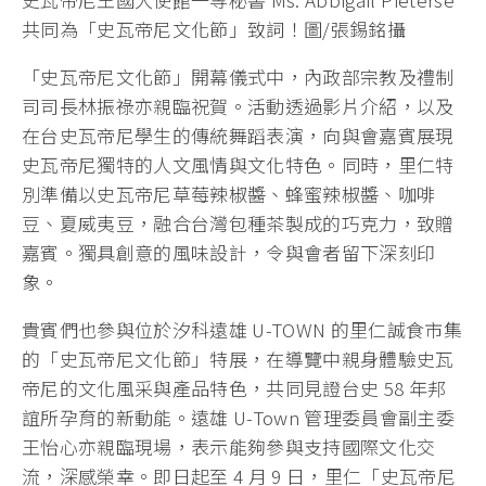
共同為「史瓦帝尼文化節」致詞！圖/張錫銘攝
「史瓦帝尼文化節」開幕儀式中，內政部宗教及禮制
司司長林振祿亦親臨祝賀。活動透過影片介紹，以及
在台史瓦帝尼學生的傳統舞蹈表演，向與會嘉賓展現
史瓦帝尼獨特的人文風情與文化特色。同時，里仁特
別準備以史瓦帝尼草莓辣椒醬、蜂蜜辣椒醬、咖啡
豆、夏威夷豆，融合台灣包種茶製成的巧克力，致贈
嘉賓。獨具創意的風味設計，令與會者留下深刻印
象。
貴賓們也參與位於汐科遠雄 U-TOWN 的里仁誠食市集
的「史瓦帝尼文化節」特展，在導覽中親身體驗史瓦
帝尼的文化風采與產品特色，共同見證台史 58 年邦
誼所孕育的新動能。遠雄 U-Town 管理委員會副主委
王怡心亦親臨現場，表示能夠參與支持國際文化交
流，深感榮幸。即日起至 4 月 9 日，里仁「史瓦帝尼